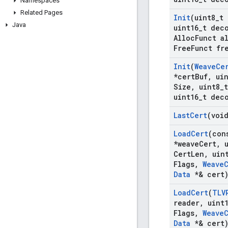
Namespaces
Related Pages
Init
(uint8
_
t 
Java
uint16
_
t dec
Alloc
Funct a
Free
Funct fr
Init
(
Weave
Ce
*cert
Buf
,
uin
Size
,
uint8
_
uint16
_
t dec
Last
Cert
(voi
Load
Cert
(con
*weave
Cert
,
u
Cert
Len
,
uint
Flags
,
Weave
Data
*& cert
Load
Cert
(
TLV
reader
,
uint1
Flags
,
Weave
Data
*& cert