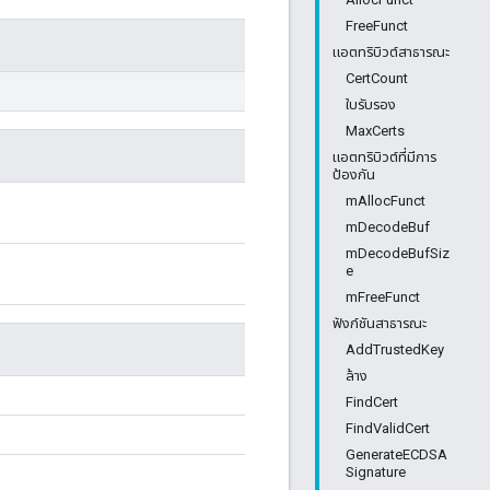
FreeFunct
แอตทริบิวต์สาธารณะ
CertCount
ใบรับรอง
MaxCerts
แอตทริบิวต์ที่มีการ
ป้องกัน
mAllocFunct
mDecodeBuf
mDecodeBufSiz
e
mFreeFunct
ฟังก์ชันสาธารณะ
AddTrustedKey
ล้าง
FindCert
FindValidCert
GenerateECDSA
Signature