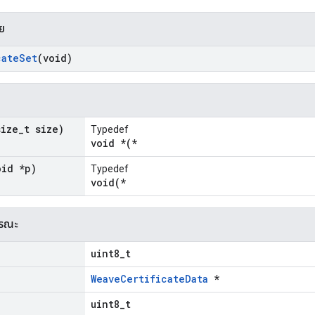
าย
cate
Set
(void)
size
_
t size)
Typedef
void *(*
oid *p)
Typedef
void(*
ารณะ
uint8_t
WeaveCertificateData
*
uint8_t