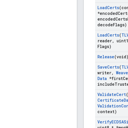
Load
Certs
(co
*encoded
Cert
encoded
Certs
decode
Flags)
Load
Certs
(
TL
reader
,
uint1
Flags)
Release
(void
Save
Certs
(
TL
writer
,
Weave
Data
*first
Ce
include
Trust
Validate
Cert
Certificate
D
Validation
Co
context)
Verify
ECDSAS
uint8
_
t *msg