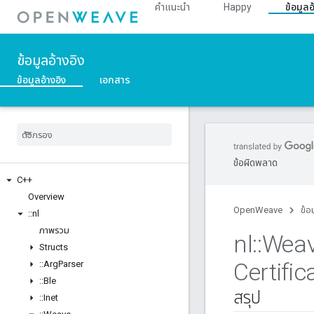
คำแนะนำ
Happy
ข้อมูลอ
ข้อมูลอ้างอิง
ข้อมูลอ้างอิง
เอกสาร
ข้อผิดพลาด
C++
Overview
OpenWeave
ข้อ
::
nl
ภาพรวม
nl
::
Wea
Structs
Certific
::
Arg
Parser
::
Ble
สรุป
::
Inet