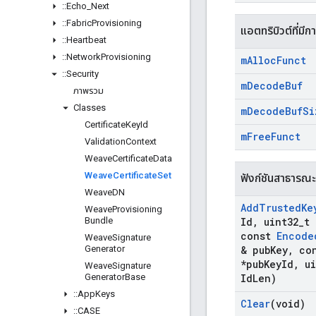
::
Echo
_
Next
::
Fabric
Provisioning
แอตทริบิวต์ที่มีก
::
Heartbeat
::
Network
Provisioning
m
Alloc
Funct
::
Security
m
Decode
Buf
ภาพรวม
Classes
m
Decode
Buf
Si
Certificate
Key
Id
m
Free
Funct
Validation
Context
Weave
Certificate
Data
Weave
Certificate
Set
ฟังก์ชันสาธารณะ
Weave
DN
Add
Trusted
Ke
Weave
Provisioning
Bundle
Id
,
uint32
_
t 
const
Encode
Weave
Signature
Generator
& pub
Key
,
con
*pub
Key
Id
,
ui
Weave
Signature
Generator
Base
Id
Len)
::
App
Keys
Clear
(void)
::
CASE