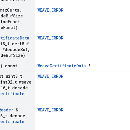
max
Certs
,
WEAVE_ERROR
ode
Buf
Size
,
lloc
Funct
,
ee
Funct)
rtificate
Data
WEAVE_ERROR
t8
_
t cert
Buf
t *decode
Buf
,
ode
Buf
Size)
d) const
WeaveCertificateData
*
st uint8
_
t
WEAVE_ERROR
int32
_
t weave
16
_
t decode
Certificate
)
Reader
&
WEAVE_ERROR
6
_
t decode
Certificate
)