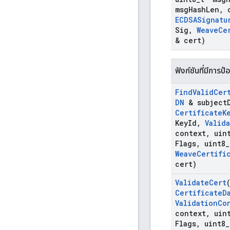
msg
Hash
Len
,
c
ECDSASignatu
Sig
,
Weave
Ce
& cert)
ฟังก์ชันที่มีการป้
Find
Valid
Cer
DN
& subject
Certificate
K
Key
Id
,
Valid
context
,
uint
Flags
,
uint8
_
Weave
Certifi
cert)
Validate
Cert
Certificate
D
Validation
Co
context
,
uint
Flags
,
uint8
_