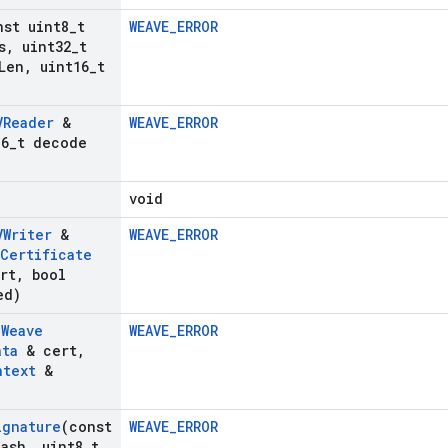
nst uint8
_
t
WEAVE_ERROR
s
,
uint32
_
t
Len
,
uint16
_
t
VReader
&
WEAVE_ERROR
6
_
t decode
)
void
VWriter
&
WEAVE_ERROR
Certificate
rt
,
bool
ed)
(
Weave
WEAVE_ERROR
ata
& cert
,
ntext
&
ignature
(const
WEAVE_ERROR
Hash
,
uint8
_
t