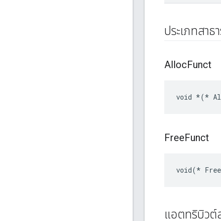
ประเภทสาธ
Alloc
Funct
void 
*(*
 A
Free
Funct
void(* Fre
แอตทริบิวต