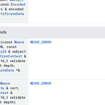
onst
Encoded
re
& encoded
rtificate
Data
องกัน
t
(const
Weave
WEAVE_ERROR
DN
,
const
ey
Id
& subject
ation
Context
&
16
_
t validate
t depth
,
cate
Data
*&
(
Weave
WEAVE_ERROR
ata
& cert
,
ntext
&
16
_
t validate
t depth)