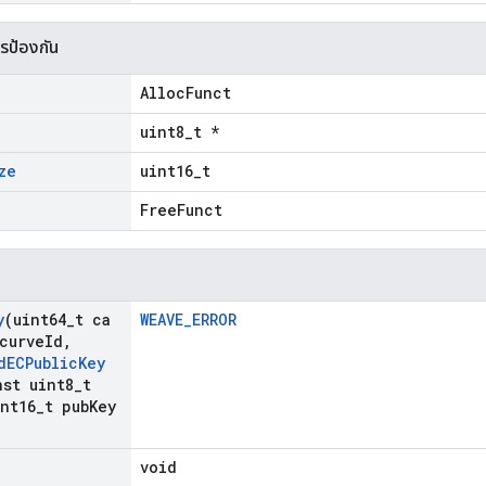
ารป้องกัน
AllocFunct
uint8_t *
ze
uint16_t
FreeFunct
y
(uint64
_
t ca
WEAVE_ERROR
curve
Id
,
d
ECPublic
Key
st uint8
_
t
nt16
_
t pub
Key
void