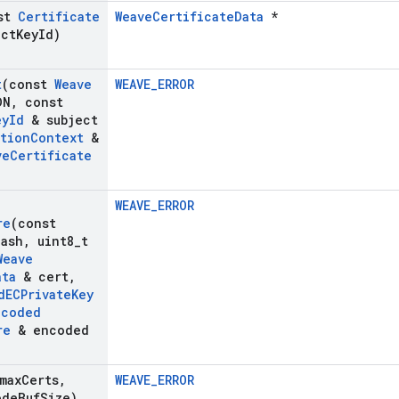
nst
Certificate
WeaveCertificateData
*
ct
Key
Id)
t
(const
Weave
WEAVE_ERROR
DN
,
const
ey
Id
& subject
ation
Context
&
ve
Certificate
)
WEAVE_ERROR
re
(const
Hash
,
uint8
_
t
Weave
ata
& cert
,
d
ECPrivate
Key
ncoded
re
& encoded
max
Certs
,
WEAVE_ERROR
ode
Buf
Size)