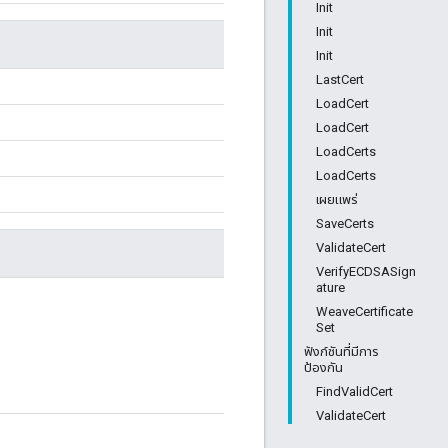
Init
Init
Init
LastCert
LoadCert
LoadCert
LoadCerts
LoadCerts
เผยแพร่
SaveCerts
ValidateCert
VerifyECDSASign
ature
WeaveCertificate
Set
ฟังก์ชันที่มีการ
ป้องกัน
FindValidCert
ValidateCert