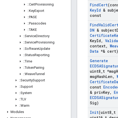
::
Cert
Provisioning
Find
Cert
(co
Key
Id
& subje
::
Key
Export
const
::
PASE
::
Passcodes
Find
Valid
Cer
::
TAKE
DN
& subject
Certificate
K
::
Service
Directory
Key
Id
,
Valid
::
Service
Provisioning
context
,
Wea
::
Software
Update
Data
*& cert
::
Status
Reporting
Generate
::
Time
ECDSASignatu
::
Token
Pairing
uint8
_
t *msg
::
Weave
Tunnel
msg
Hash
Len
,
::
Security
Support
Certificate
D
::
Support
const
Encode
& priv
Key
,
E
::
System
ECDSASignatu
::
TLV
Sig)
::
Warm
Modules
Init
(uint8
_
t 
uint16
_
t dec