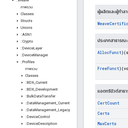
::
Weave
ภาพรวม
ผู้ผลิตและผู้ทำล
Classes
Structs
Weave
Certifi
Unions
::
ASN1
ประเภทสาธารณะ
::
Crypto
::
Device
Layer
Alloc
Funct
)(
::
Device
Manager
::
Profiles
Free
Funct
)(v
ภาพรวม
Classes
::
BDX
_
Current
::
BDX
_
Development
แอตทริบิวต์สาธ
::
Bulk
Data
Transfer
Cert
Count
::
Data
Management
_
Current
::
Data
Management
_
Legacy
Certs
::
Device
Control
Max
Certs
::
Device
Description