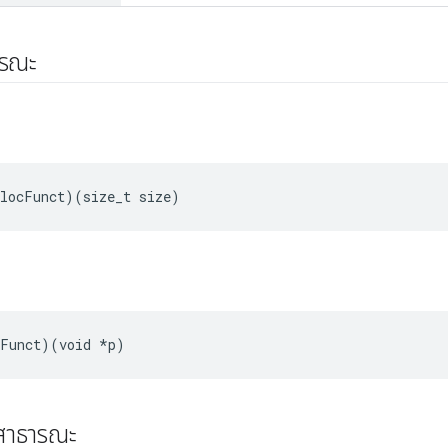
ารณะ
llocFunct)(size_t size)
eFunct)(void *p)
์สาธารณะ