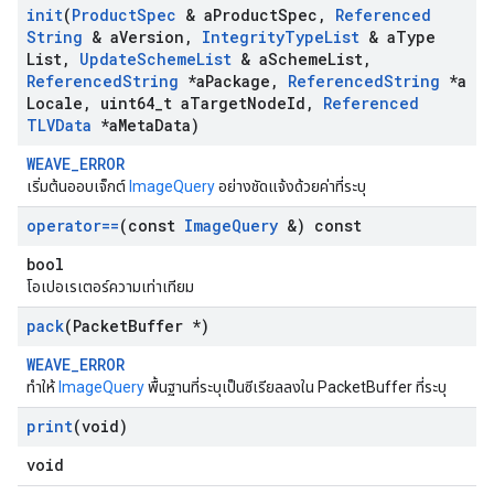
init
(
Product
Spec
& a
Product
Spec
,
Referenced
String
& a
Version
,
Integrity
Type
List
& a
Type
List
,
Update
Scheme
List
& a
Scheme
List
,
Referenced
String
*a
Package
,
Referenced
String
*a
Locale
,
uint64
_
t a
Target
Node
Id
,
Referenced
TLVData
*a
Meta
Data)
WEAVE_ERROR
เริ่มต้นออบเจ็กต์
ImageQuery
อย่างชัดแจ้งด้วยค่าที่ระบุ
operator==
(const
Image
Query
&) const
bool
โอเปอเรเตอร์ความเท่าเทียม
pack
(Packet
Buffer *)
WEAVE_ERROR
ทำให้
ImageQuery
พื้นฐานที่ระบุเป็นซีเรียลลงใน PacketBuffer ที่ระบุ
print
(void)
void