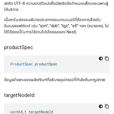
สตริง UTF-8 ความยาวตัวแปรซึ่งมีสตริงข้อกำหนดแพ็กเกจเฉพาะผู้
ให้บริการ
เนื้อหาในช่องจะอธิบายประเภทคอนเทนเนอร์ที่ต้องการสำหรับ
อิมเมจซอฟต์แวร์ เช่น "rpm", "deb", "tgz", "elf" ฯลฯ (หมายเหตุ: ไม่
ได้ใช้ช่องนี้ในการใช้งานโปรโตคอลของ Nest)
product
Spec
ProductSpec
 productSpec
ข้อมูลจำเพาะของผลิตภัณฑ์ที่อธิบายอุปกรณ์ที่กำลังค้นหารูปภาพ
target
Node
Id
uint64_t targetNodeId