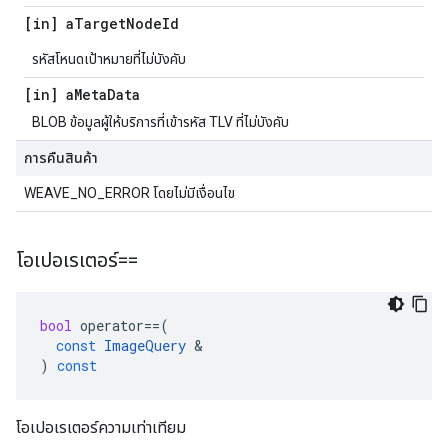
[in] a
Target
Node
Id
รหัสโหนดเป้าหมายที่ไม่บังคับ
[in] a
Meta
Data
BLOB ข้อมูลผู้ให้บริการที่เข้ารหัส TLV ที่ไม่บังคับ
การคืนสินค้า
WEAVE_NO_ERROR โดยไม่มีเงื่อนไข
โอเปอเรเตอร์==
bool
operator
==
(
const
ImageQuery
&
)
const
โอเปอเรเตอร์ความเท่าเทียม