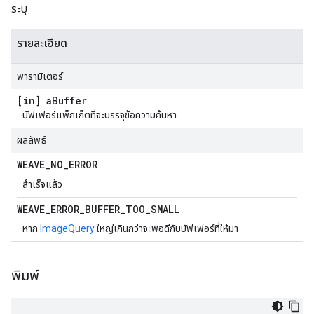
ระบุ
รายละเอียด
พารามิเตอร์
[in] a
Buffer
บัฟเฟอร์แพ็กเก็ตที่จะบรรจุข้อความค้นหา
ผลลัพธ์
WEAVE
_
NO
_
ERROR
สำเร็จแล้ว
WEAVE
_
ERROR
_
BUFFER
_
TOO
_
SMALL
หาก
ImageQuery
ใหญ่เกินกว่าจะพอดีกับบัฟเฟอร์ที่ให้มา
พิมพ์