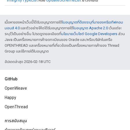
IntegrityTypeList
หรือ
UpdateSchemeList
ยาวเกินไป
เนื้อหาของหน้าเว็บนี้ได้รับอนุญาตภายใต้
ใบอนุญาตที่ต้องระบุที่มาของครีเอทีฟคอม
มอนส์ 4.0
และตัวอย่างโค้ดได้รับอนุญาตภายใต้
ใบอนุญาต Apache 2.0
เว้นแต่จะ
ระบุไว้เป็นอย่างอื่น โปรดดูรายละเอียดที่
นโยบายเว็บไซต์ Google Developers
ส่วน
Java เป็นเครื่องหมายการค้าจดทะเบียนของ Oracle และ/หรือบริษัทในเครือ
OPENTHREAD และเครื่องหมายที่เกี่ยวข้องเป็นเครื่องหมายการค้าของ Thread
Group และใช้ภายใต้ใบอนุญาต
อัปเดตล่าสุด 2026-02-18 UTC
GitHub
OpenWeave
Happy
OpenThread
การสนับสนุน