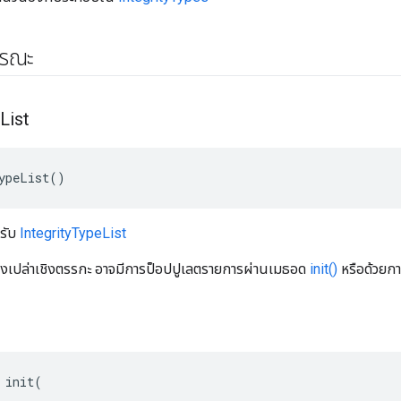
ารณะ
List
ypeList()
หรับ
IntegrityTypeList
ว่างเปล่าเชิงตรรกะ อาจมีการป็อปปูเลตรายการผ่านเมธอด
init()
หรือด้วยกา
 init(
