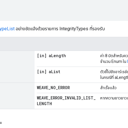
TypeList
อย่างชัดแจ้งด้วยรายการ IntegrityTypes ที่รองรับ
[in] a
Length
ค่า 8 บิตสำหรับ
จำนวน Enum ใน
[in] a
List
ตัวชี้ไปยังอาร์เรย
ในกรณีที่ aLength 
WEAVE
_
NO
_
ERROR
สำเร็จแล้ว
WEAVE
_
ERROR
_
INVALID
_
LIST
_
หากความยาวยาวเ
LENGTH
=