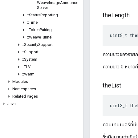
Weave
Image
Announce
Server
the
Length
::
Status
Reporting
::
Time
::
Token
Pairing
uint8_t the
::
Weave
Tunnel
::
Security
Support
::
Support
ความยาวของรายกา
::
System
ความยาว 0 หมายถึง
::
TLV
::
Warm
Modules
the
List
Namespaces
Related Pages
Java
uint8_t
the
คอนเทนเนอร์ที่มี
ซึ่งมีขนาดเท่าก