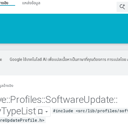
้างอิง
แหล่งข้อมูล
Google ใช้เทคโนโลยี AI เพื่อแปลเนื้อหาเป็นภาษาที่คุณต้องการ การแปลโดย 
มูลอ้างอิง
ve
::
Profiles
::
Software
Update
::
y
Type
List
#include <src/lib/profiles/sof
reUpdateProfile.h>