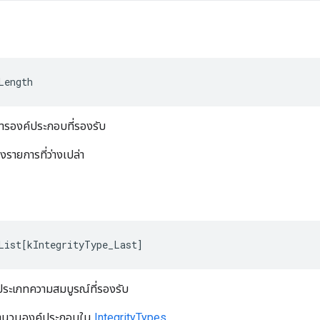
Length
รองค์ประกอบที่รองรับ
รายการที่ว่างเปล่า
List
[
kIntegrityType_Last
]
ประเภทความสมบูรณ์ที่รองรับ
ับจำนวนองค์ประกอบใน
IntegrityTypes