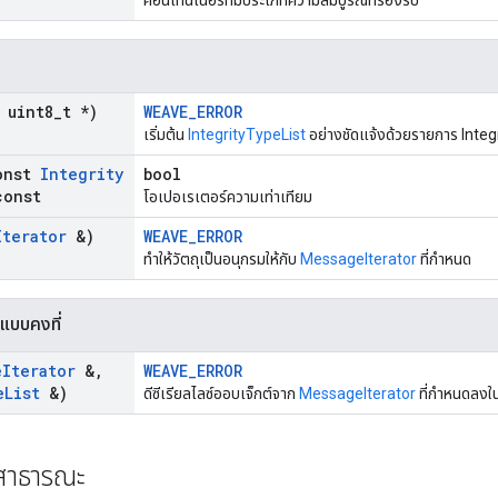
คอนเทนเนอร์ที่มีประเภทความสมบูรณ์ที่รองรับ
uint8
_
t *)
WEAVE_ERROR
เริ่มต้น
IntegrityTypeList
อย่างชัดแจ้งด้วยรายการ Integr
onst
Integrity
bool
onst
โอเปอเรเตอร์ความเท่าเทียม
Iterator
&)
WEAVE_ERROR
ทำให้วัตถุเป็นอนุกรมให้กับ
MessageIterator
ที่กำหนด
แบบคงที่
e
Iterator
&
,
WEAVE_ERROR
e
List
&)
ดีซีเรียลไลซ์ออบเจ็กต์จาก
MessageIterator
ที่กำหนดลงใ
์สาธารณะ