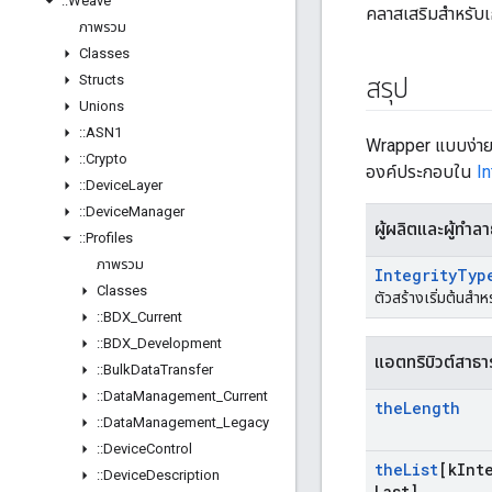
::
Weave
คลาสเสริมสำหรับ
ภาพรวม
Classes
Structs
สรุป
Unions
::
ASN1
Wrapper แบบง่ายที
::
Crypto
องค์ประกอบใน
I
::
Device
Layer
::
Device
Manager
ผู้ผลิตและผู้ทำล
::
Profiles
ภาพรวม
Integrity
Typ
Classes
ตัวสร้างเริ่มต้นสำห
::
BDX
_
Current
::
BDX
_
Development
แอตทริบิวต์สาธ
::
Bulk
Data
Transfer
::
Data
Management
_
Current
the
Length
::
Data
Management
_
Legacy
::
Device
Control
the
List
[k
Int
::
Device
Description
Last]