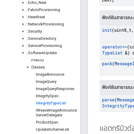
::
Echo
_
Next
::
Fabric
Provisioning
::
Heartbeat
ฟังก์ชันสาธารณะ
::
Network
Provisioning
init
(uint8
_
t
,
::
Security
::
Service
Directory
::
Service
Provisioning
operator==
(c
Type
List
&) c
::
Software
Update
ภาพรวม
pack
(
Message
Classes
Image
Announce
Image
Query
ฟังก์ชันสาธารณะ
Image
Query
Response
Integrity
Spec
parse
(
Messag
Integrity
Type
List
Integrity
Typ
IWeave
Image
Announce
Server
Delegate
Product
Spec
แอตทริบิวต
Update
Scheme
List