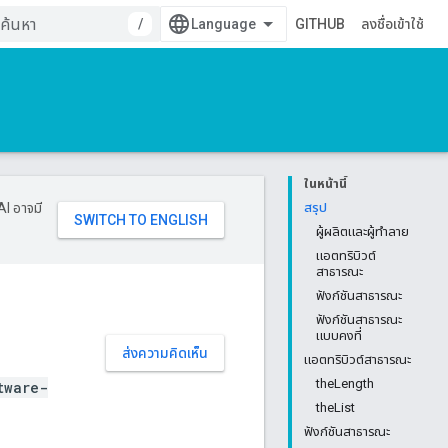
/
GITHUB
ลงชื่อเข้าใช้
ในหน้านี้
AI อาจมี
สรุป
ผู้ผลิตและผู้ทำลาย
แอตทริบิวต์
สาธารณะ
ฟังก์ชันสาธารณะ
ฟังก์ชันสาธารณะ
แบบคงที่
ส่งความคิดเห็น
แอตทริบิวต์สาธารณะ
theLength
tware-
theList
ฟังก์ชันสาธารณะ