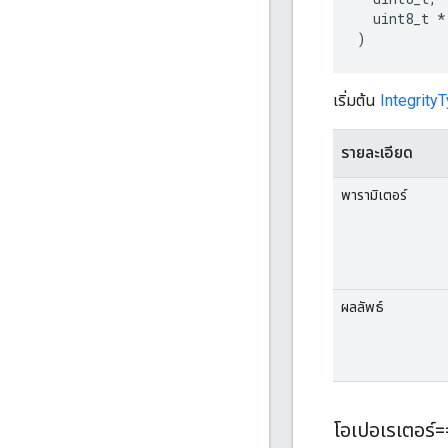
  uint8_t *

)
เริ่มต้น
Integrity
รายละเอียด
พารามิเตอร์
ผลลัพธ์
โอเปอเรเตอร์=