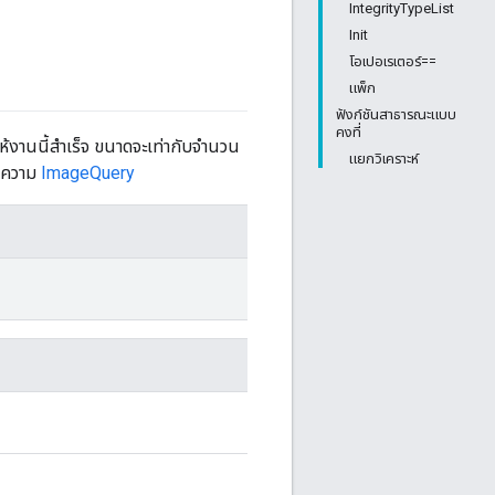
IntegrityTypeList
Init
โอเปอเรเตอร์==
แพ็ก
ฟังก์ชันสาธารณะแบบ
คงที่
ห้งานนี้สำเร็จ ขนาดจะเท่ากับจำนวน
แยกวิเคราะห์
้อความ
ImageQuery