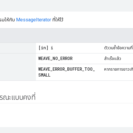
กรมให้กับ
MessageIterator
ที่ให้ไว้
[in] i
ตัววนซ้ำข้อความที
WEAVE
_
NO
_
ERROR
สำเร็จแล้ว
WEAVE
_
ERROR
_
BUFFER
_
TOO
_
หากรายการยาวเกิ
SMALL
ารณะแบบคงที่