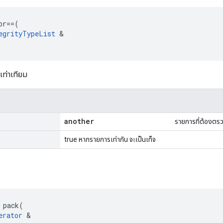
or
==
(
egrityTypeList
&
เท่าเทียม
another
รายการที่ต้องตร
true หากรายการเท่ากัน จะเป็นเท็จ
 pack(

erator
 &
