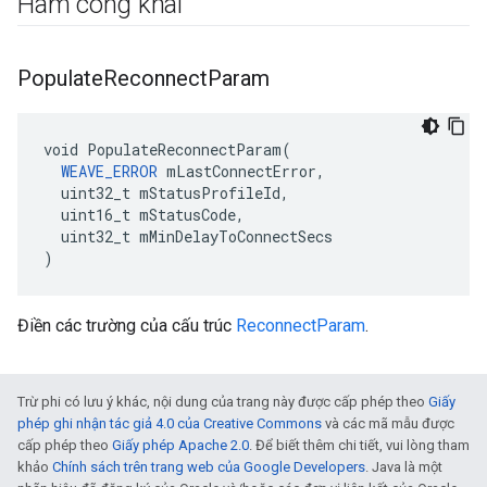
Hàm công khai
Populate
Reconnect
Param
void PopulateReconnectParam(

WEAVE_ERROR
 mLastConnectError,

  uint32_t mStatusProfileId,

  uint16_t mStatusCode,

  uint32_t mMinDelayToConnectSecs

)
Điền các trường của cấu trúc
ReconnectParam
.
Trừ phi có lưu ý khác, nội dung của trang này được cấp phép theo
Giấy
phép ghi nhận tác giả 4.0 của Creative Commons
và các mã mẫu được
cấp phép theo
Giấy phép Apache 2.0
. Để biết thêm chi tiết, vui lòng tham
khảo
Chính sách trên trang web của Google Developers
. Java là một