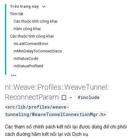
Trên trang này
Tóm tắt
Các thuộc tính công khai
Hàm công khai
Các thuộc tính công khai
mLastConnectError
mMinDelayToConnectSecs
mStatusCode
mStatusProfileId
nl
::
Weave
::
Profiles
::
Weave
Tunnel
::
Reconnect
Param
#include
<src/lib/profiles/weave-
tunneling/WeaveTunnelConnectionMgr.h>
Các tham số chính sách kết nối lại được dùng để chi phối
cách đường hầm kết nối lại với Dịch vụ.