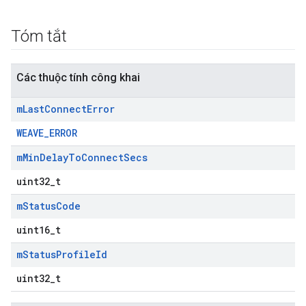
Tóm tắt
Các thuộc tính công khai
m
Last
Connect
Error
WEAVE_ERROR
m
Min
Delay
To
Connect
Secs
uint32_t
m
Status
Code
uint16_t
m
Status
Profile
Id
uint32_t