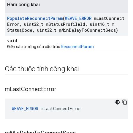
Hàm công khai
Populate
Reconnect
Param
(
WEAVE
_
ERROR
m
Last
Connect
Error
,
uint32
_
t m
Status
Profile
Id
,
uint16
_
t m
Status
Code
,
uint32
_
t m
Min
Delay
To
Connect
Secs)
void
Điền các trường của cấu trúc
ReconnectParam
.
Các thuộc tính công khai
m
Last
Connect
Error
WEAVE_ERROR
 mLastConnectError