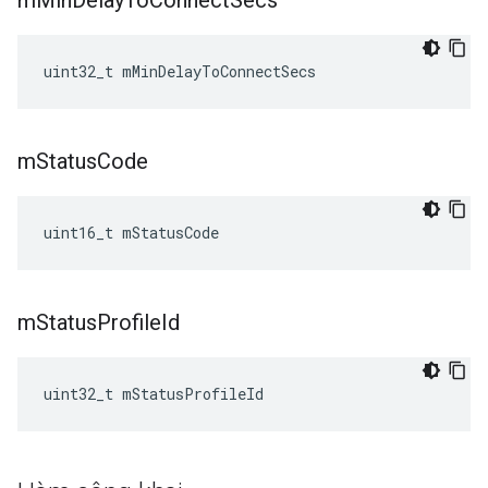
m
Min
Delay
To
Connect
Secs
uint32_t mMinDelayToConnectSecs
m
Status
Code
uint16_t mStatusCode
m
Status
Profile
Id
uint32_t mStatusProfileId