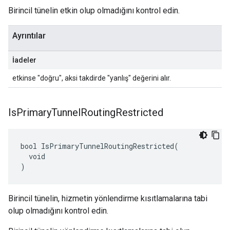
Birincil tünelin etkin olup olmadığını kontrol edin.
Ayrıntılar
İadeler
etkinse "doğru", aksi takdirde "yanlış" değerini alır.
Is
Primary
Tunnel
Routing
Restricted
bool IsPrimaryTunnelRoutingRestricted(

  void

)
Birincil tünelin, hizmetin yönlendirme kısıtlamalarına tabi
olup olmadığını kontrol edin.