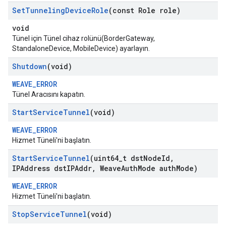
Set
Tunneling
Device
Role
(const Role role)
void
Tünel için Tünel cihaz rolünü(BorderGateway,
StandaloneDevice, MobileDevice) ayarlayın.
Shutdown
(void)
WEAVE_ERROR
Tünel Aracısını kapatın.
Start
Service
Tunnel
(void)
WEAVE_ERROR
Hizmet Tüneli'ni başlatın.
Start
Service
Tunnel
(uint64
_
t dst
Node
Id
,
IPAddress dst
IPAddr
,
Weave
Auth
Mode auth
Mode)
WEAVE_ERROR
Hizmet Tüneli'ni başlatın.
Stop
Service
Tunnel
(void)