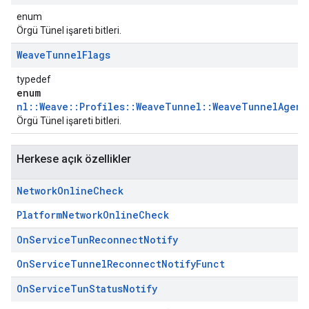
enum
Örgü Tünel işareti bitleri.
Weave
Tunnel
Flags
typedef
enum
nl::Weave::Profiles::WeaveTunnel::WeaveTunnelAgent
Örgü Tünel işareti bitleri.
Herkese açık özellikler
Network
Online
Check
PlatformNetworkOnlineCheck
On
Service
Tun
Reconnect
Notify
OnServiceTunnelReconnectNotifyFunct
On
Service
Tun
Status
Notify