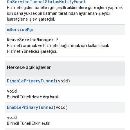
OnServiceTunnelStatusNotifyFunct
Hizmete giden tünelle ilgili çeşitli bildirimlere göre işlem yapmak
için daha yüksek bir katman tarafından ayarlanan işleyici
işaretçisine işlev işaretçisi.
m
Service
Mgr
WeaveServiceManager *
Hizmet'i aramak ve hizmete bağlanmak için kullanılacak
Hizmet Yöneticisi işaretçisi.
Herkese açık işlevler
Disable
Primary
Tunnel
(void)
void
Birincil Tüneli devre dışı bırak.
Enable
Primary
Tunnel
(void)
void
Birincil Tüneli Etkinleştir.