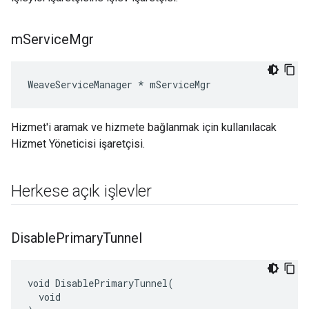
m
Service
Mgr
WeaveServiceManager * mServiceMgr
Hizmet'i aramak ve hizmete bağlanmak için kullanılacak
Hizmet Yöneticisi işaretçisi.
Herkese açık işlevler
Disable
Primary
Tunnel
void DisablePrimaryTunnel(

  void
