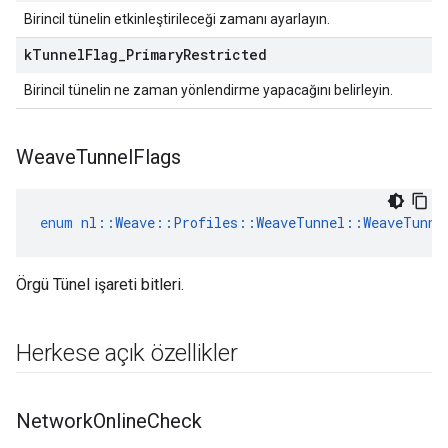
Birincil tünelin etkinleştirileceği zamanı ayarlayın.
k
Tunnel
Flag
_
Primary
Restricted
Birincil tünelin ne zaman yönlendirme yapacağını belirleyin.
Weave
Tunnel
Flags
enum
nl
::
Weave
::
Profiles
::
WeaveTunnel
::
WeaveTunne
Örgü Tünel işareti bitleri.
Herkese açık özellikler
Network
Online
Check