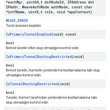
*exch
Mgr
,
uint64
_
t dst
Node
Id
,
IPAddress dst
IPAddr
,
Weave
Auth
Mode auth
Mode
,
const char
*intf
Name
,
uint8
_
t role
,
void *app
Context)
WEAVE_ERROR
Tünel aracısını başlatın.
Is
Primary
Tunnel
Enabled
(void) const
bool
Birincil tünelin etkin olup olmadığını kontrol edin.
Is
Primary
Tunnel
Routing
Restricted
(void)
bool
Birincil tünelin, hizmetin yönlendirme kısıtlamalarına tabi olup
olmadığını kontrol edin.
Is
Tunnel
Routing
Restricted
(void)
bool
Tünelin, hizmet tarafından yönlendirme kısıtlamalarına tabi
olup olmadığını kontrol edin.