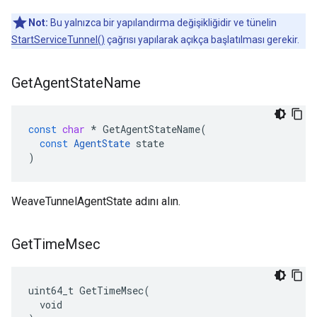
Not:
Bu yalnızca bir yapılandırma değişikliğidir ve tünelin
StartServiceTunnel()
çağrısı yapılarak açıkça başlatılması gerekir.
Get
Agent
State
Name
const
char
*
GetAgentStateName
(
const
AgentState
state
)
WeaveTunnelAgentState adını alın.
Get
Time
Msec
uint64_t GetTimeMsec(

  void
