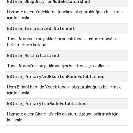
k
State
_
Bkup
Only
Tun
Mode
Established
Hizmete giden Yedekleme tünelinin oluşturulduğunu belirtmek
için kullanılır.
k
State
_
Initialized
_
No
Tunnel
Tünel Aracısının başlatıldığını ancak tünel oluşturulmadığını
belirtmek için kullanılır.
k
State
_
Not
Initialized
Tünel Aracısı'nın başlatılmadığını belirtmek için kullanılır.
k
State
_
Primary
And
Bkup
Tun
Mode
Established
Hem Birincil hem de Yedek tünelin oluşturulduğunu belirtmek
için kullanılır.
k
State
_
Primary
Tun
Mode
Established
Hizmete giden Birincil tünelin oluşturulduğunu belirtmek için
kullanılır.