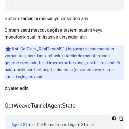
)
Sistem zamanını milisaniye cinsinden alın.
Sistem saati mevcut değilse sistem saatini veya
monotonik saati milisaniye cinsinden alın.
Not:
GetClock_RealTimeMS(..) başarısız olursa monoton
zamanı kullanırız. Linux tabanlı sistemlerde monoton saati
getirme işleminde, belirtilmemiş bir başlangıç noktası kullanılır.Bu
nokta, beklenen herhangi bir dönemle (ör. sistem önyükleme
süresi) eşleşmeyebilir.
ziyaret edin.
Get
Weave
Tunnel
Agent
State
AgentState
 GetWeaveTunnelAgentState(
