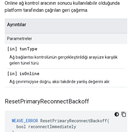
Online ağ kontrol aracının sonucu kullanılabilir olduğunda
platform tarafından çağrılan geri çağırma.
Ayrıntılar
Parametreler
[in] tun
Type
Ağ bağlantısı kontrolünün gerçekleştirildiği arayüze karşılık
gelen tünel türü.
[in] is
Online
Ağ çevrimiçiyse doğru, aksi takdirde yanlış değerini alır.
Reset
Primary
Reconnect
Backoff
WEAVE_ERROR
 ResetPrimaryReconnectBackoff(

  bool reconnectImmediately
