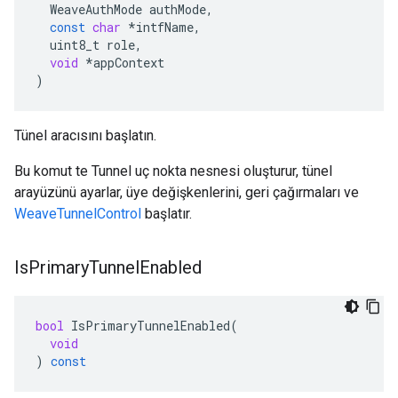
WeaveAuthMode
authMode
,
const
char
*
intfName
,
uint8_t
role
,
void
*
appContext
)
Tünel aracısını başlatın.
Bu komut te Tunnel uç nokta nesnesi oluşturur, tünel
arayüzünü ayarlar, üye değişkenlerini, geri çağırmaları ve
WeaveTunnelControl
başlatır.
Is
Primary
Tunnel
Enabled
bool
IsPrimaryTunnelEnabled
(
void
)
const