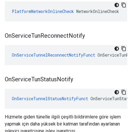
PlatformNetworkOnlineCheck
 NetworkOnlineCheck
On
Service
Tun
Reconnect
Notify
OnServiceTunnelReconnectNotifyFunct
 OnServiceTunRe
On
Service
Tun
Status
Notify
OnServiceTunnelStatusNotifyFunct
 OnServiceTunStatu
Hizmete giden tünelle ilgili çeşitli bildirimlere göre işlem
yapmak için daha yüksek bir katman tarafından ayarlanan
işleyici işaretçisine işlev işaretçisi.