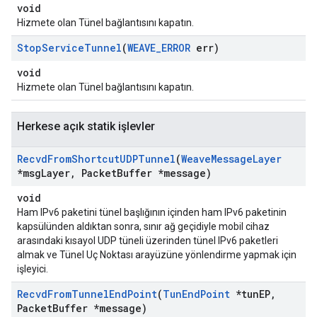
void
Hizmete olan Tünel bağlantısını kapatın.
Stop
Service
Tunnel
(
WEAVE
_
ERROR
err)
void
Hizmete olan Tünel bağlantısını kapatın.
Herkese açık statik işlevler
Recvd
From
Shortcut
UDPTunnel
(
Weave
Message
Layer
*msg
Layer
,
Packet
Buffer *message)
void
Ham IPv6 paketini tünel başlığının içinden ham IPv6 paketinin
kapsülünden aldıktan sonra, sınır ağ geçidiyle mobil cihaz
arasındaki kısayol UDP tüneli üzerinden tünel IPv6 paketleri
almak ve Tünel Uç Noktası arayüzüne yönlendirme yapmak için
işleyici.
Recvd
From
Tunnel
End
Point
(
Tun
End
Point
*tun
EP
,
Packet
Buffer *message)