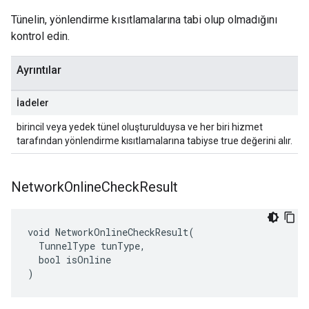
Tünelin, yönlendirme kısıtlamalarına tabi olup olmadığını
kontrol edin.
Ayrıntılar
İadeler
birincil veya yedek tünel oluşturulduysa ve her biri hizmet
tarafından yönlendirme kısıtlamalarına tabiyse true değerini alır.
Network
Online
Check
Result
void NetworkOnlineCheckResult(

  TunnelType tunType,

  bool isOnline

)