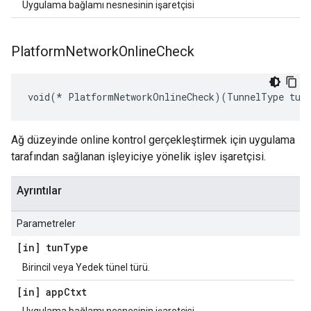
Uygulama bağlamı nesnesinin işaretçisi
Platform
Network
Online
Check
void(* PlatformNetworkOnlineCheck)(TunnelType tun
Ağ düzeyinde online kontrol gerçekleştirmek için uygulama
tarafından sağlanan işleyiciye yönelik işlev işaretçisi.
Ayrıntılar
Parametreler
[in] tun
Type
Birincil veya Yedek tünel türü.
[in] app
Ctxt