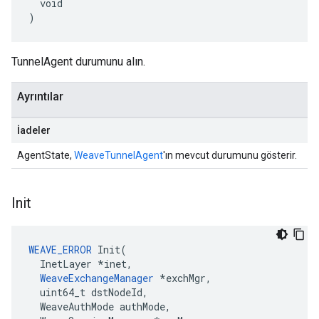
  void

)
TunnelAgent durumunu alın.
Ayrıntılar
İadeler
AgentState,
WeaveTunnelAgent
'ın mevcut durumunu gösterir.
Init
WEAVE_ERROR
Init
(
InetLayer
*
inet
,
WeaveExchangeManager
*
exchMgr
,
uint64_t
dstNodeId
,
WeaveAuthMode
authMode
,