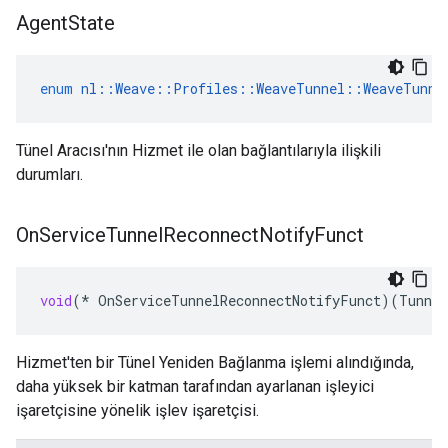
Agent
State
enum
nl
::
Weave
::
Profiles
::
WeaveTunnel
::
WeaveTunne
Tünel Aracısı'nın Hizmet ile olan bağlantılarıyla ilişkili
durumları.
On
Service
Tunnel
Reconnect
Notify
Funct
void
(
*
OnServiceTunnelReconnectNotifyFunct
)(
Tunne
Hizmet'ten bir Tünel Yeniden Bağlanma işlemi alındığında,
daha yüksek bir katman tarafından ayarlanan işleyici
işaretçisine yönelik işlev işaretçisi.