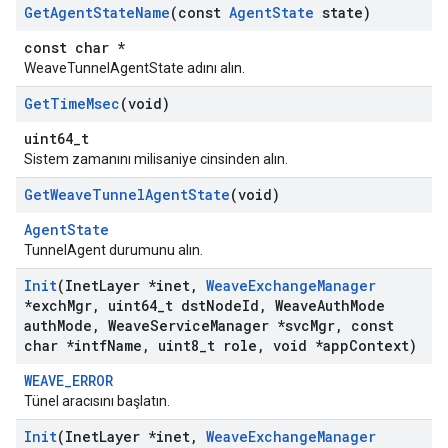
Get
Agent
State
Name
(const
Agent
State
state)
const char *
WeaveTunnelAgentState adını alın.
Get
Time
Msec
(void)
uint64_t
Sistem zamanını milisaniye cinsinden alın.
Get
Weave
Tunnel
Agent
State
(void)
AgentState
TunnelAgent durumunu alın.
Init
(Inet
Layer *inet
,
Weave
Exchange
Manager
*exch
Mgr
,
uint64
_
t dst
Node
Id
,
Weave
Auth
Mode
auth
Mode
,
Weave
Service
Manager *svc
Mgr
,
const
char *intf
Name
,
uint8
_
t role
,
void *app
Context)
WEAVE_ERROR
Tünel aracısını başlatın.
Init
(Inet
Layer *inet
,
Weave
Exchange
Manager