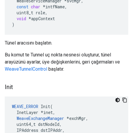
WeaveServiceManager
*
svcMgr
,
const
char
*
intfName
,
uint8_t
role
,
void
*
appContext
)
Tünel aracısını başlatın.
Bu komut te Tunnel uç nokta nesnesi oluşturur, tünel
arayüzünü ayarlar, üye değişkenlerini, geri çağırmaları ve
WeaveTunnelControl
başlatır.
Init
WEAVE_ERROR
Init
(
InetLayer
*
inet
,
WeaveExchangeManager
*
exchMgr
,
uint64_t
dstNodeId
,
IPAddress
dstIPAddr
,