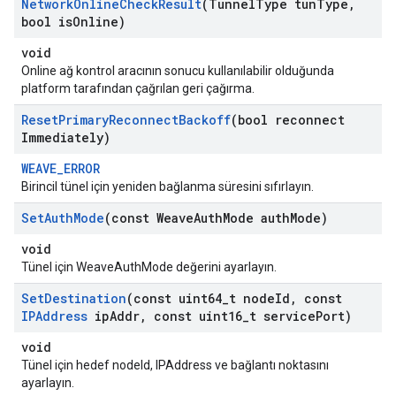
Network
Online
Check
Result
(Tunnel
Type tun
Type
,
bool is
Online)
void
Online ağ kontrol aracının sonucu kullanılabilir olduğunda
platform tarafından çağrılan geri çağırma.
Reset
Primary
Reconnect
Backoff
(bool reconnect
Immediately)
WEAVE_ERROR
Birincil tünel için yeniden bağlanma süresini sıfırlayın.
Set
Auth
Mode
(const Weave
Auth
Mode auth
Mode)
void
Tünel için WeaveAuthMode değerini ayarlayın.
Set
Destination
(const uint64
_
t node
Id
,
const
IPAddress
ip
Addr
,
const uint16
_
t service
Port)
void
Tünel için hedef nodeId, IPAddress ve bağlantı noktasını
ayarlayın.