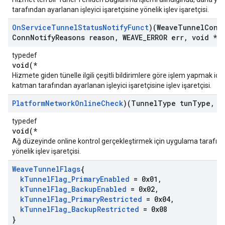
tarafından ayarlanan işleyici işaretçisine yönelik işlev işaretçisi.
On
Service
Tunnel
Status
Notify
Funct
)(Weave
Tunnel
Conn
Conn
Notify
Reasons reason
,
WEAVE
_
ERROR err
,
void *a
typedef
void(*
Hizmete giden tünelle ilgili çeşitli bildirimlere göre işlem yapmak içi
katman tarafından ayarlanan işleyici işaretçisine işlev işaretçisi.
Platform
Network
Online
Check
)(Tunnel
Type tun
Type
,
vo
typedef
void(*
Ağ düzeyinde online kontrol gerçekleştirmek için uygulama tarafınd
yönelik işlev işaretçisi.
Weave
Tunnel
Flags
{
k
Tunnel
Flag
_
Primary
Enabled
= 0x01
,
k
Tunnel
Flag
_
Backup
Enabled
= 0x02
,
k
Tunnel
Flag
_
Primary
Restricted
= 0x04
,
k
Tunnel
Flag
_
Backup
Restricted
= 0x08
}