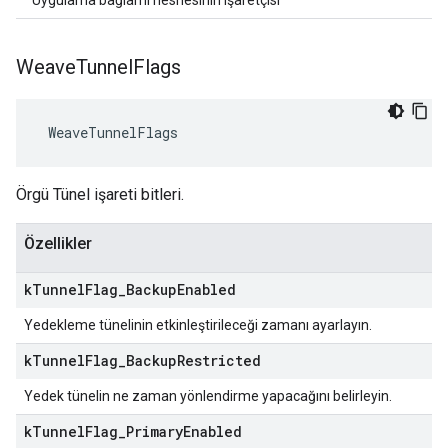
Uygulama bağlamı nesnesinin işaretçisi
Weave
Tunnel
Flags
 WeaveTunnelFlags
Örgü Tünel işareti bitleri.
Özellikler
k
Tunnel
Flag
_
Backup
Enabled
Yedekleme tünelinin etkinleştirileceği zamanı ayarlayın.
k
Tunnel
Flag
_
Backup
Restricted
Yedek tünelin ne zaman yönlendirme yapacağını belirleyin.
k
Tunnel
Flag
_
Primary
Enabled