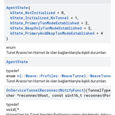
Agent
State
{
k
State
_
Not
Initialized
= 0
,
k
State
_
Initialized
_
No
Tunnel
= 1
,
k
State
_
Primary
Tun
Mode
Established
= 2
,
k
State
_
Bkup
Only
Tun
Mode
Established
= 3
,
k
State
_
Primary
And
Bkup
Tun
Mode
Established
= 4
}
enum
Tünel Aracısı'nın Hizmet ile olan bağlantılarıyla ilişkili durumları.
Agent
State
typedef
enum
nl::Weave::Profiles::WeaveTunnel::WeaveTunnel
Tünel Aracısı'nın Hizmet ile olan bağlantılarıyla ilişkili durumları.
On
Service
Tunnel
Reconnect
Notify
Funct
)(Tunnel
Type t
char *reconnect
Host
,
const uint16
_
t reconnect
Port
,
typedef
void(*
Hizmet'ten bir Tünel Yeniden Bağlanma işlemi alındığında, daha yü