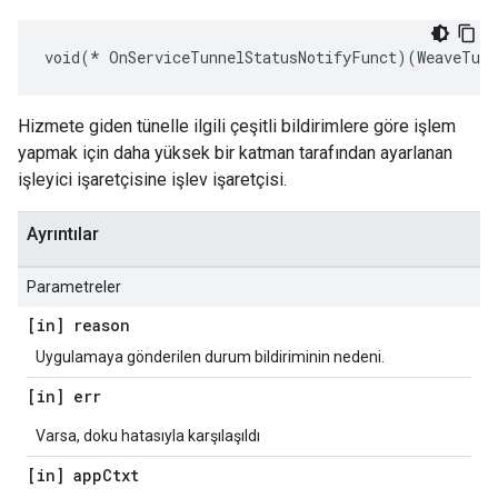
void(* OnServiceTunnelStatusNotifyFunct)(WeaveTunn
Hizmete giden tünelle ilgili çeşitli bildirimlere göre işlem
yapmak için daha yüksek bir katman tarafından ayarlanan
işleyici işaretçisine işlev işaretçisi.
Ayrıntılar
Parametreler
[in] reason
Uygulamaya gönderilen durum bildiriminin nedeni.
[in] err
Varsa, doku hatasıyla karşılaşıldı
[in] app
Ctxt