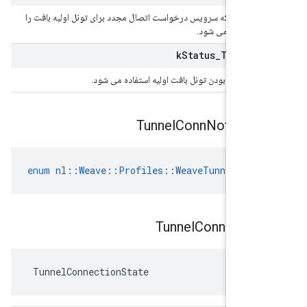
ن دادن اینکه سرویس درخواست اتصال مجدد برای تونل اولیه بافت را
 استفاده می شود.
k
Status
_
Tun
Prim
ن دادن بالا بودن تونل بافت اولیه استفاده می شود.
Tunnel
Conn
Notify
Re
enum
nl
::
Weave
::
Profiles
::
WeaveTunnel
::
We
Tunnel
Connectio
 TunnelConnectionState