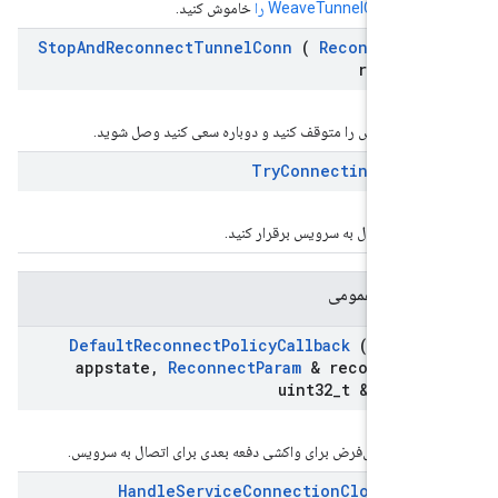
WeaveTunnelConnec را
خاموش کنید.
Stop
And
Reconnect
Tunnel
Conn
(
Reconnect
Pa
reconn
ونل سرویس را متوقف کنید و دوباره سعی کنید وصل شوید.
Try
Connecting
Now
(
WEAVE
 یک اتصال به سرویس برقرار کنید.
ستاتیک عمومی
Default
Reconnect
Policy
Callback
(void *
appstate
,
Reconnect
Param
& reconnect
uint32
_
t & delay
یاست پیش‌فرض برای واکشی دفعه بعدی برای اتصال به سرویس.
Handle
Service
Connection
Closed
(