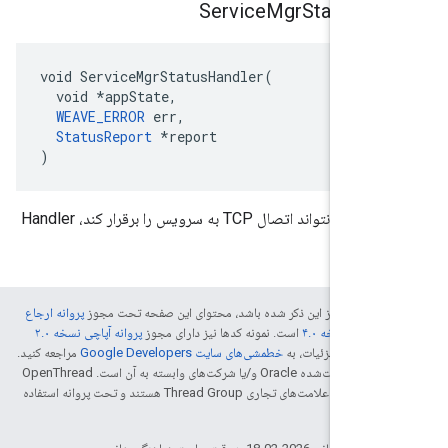
Service
Mgr
Status H
void ServiceMgrStatusHandler(

  void *appState,

WEAVE_ERROR
 err,

StatusReport
 *report

)
اگر مدیر سرویس نتواند اتصال TCP به سرویس را برقرار کند، Handler
می‌کند.
دی که غیراز این ذکر شده باشد، محتوای این صفحه تحت مجوز
پروانه ارجاع
قانه نسخه ۴.۰
است. نمونه کدها نیز دارای مجوز
پروانه آپاچی نسخه ۲.۰
اطلاع از جزئیات، به
خطمشی‌های سایت Google Developers‏
مراجعه کنید.
جاوا علامت تجاری ثبت‌شده Oracle و/یا شرکت‌های وابسته به آن است. ‫OpenThread
و علائم مربوط به آن، علامت‌های تجاری Thread Group هستند و تحت پروانه استفاده