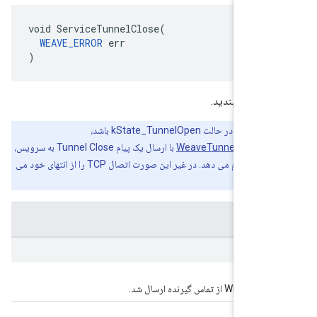
void ServiceTunnelClose(

WEAVE_ERROR
 err

)
یس را ببندید.
اگر تونل در حالت kState_TunnelOpen باشد،
WeaveTunnelConnec
با ارسال یک پیام Tunnel Close به سرویس،
یک بسته زیبا را انجام می دهد. در غیر این صورت اتصال TCP را از انتهای خود می
از تماس گیرنده ارسال شد.