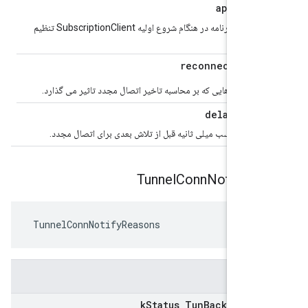
State
نشانگر وضعیت برنامه در هنگام شروع اولیه SubscriptionClient تنظیم
Param
با پارامترهایی که بر محاسبه تاخیر اتصال مجدد تاثیر می گذارد.
Msec
تظار بر حسب میلی ثانیه قبل از تلاش بعدی برای اتصال مجدد.
Tunnel
Conn
Notify
Re
 TunnelConnNotifyReasons
k
Status
_
Tun
Backup
Conn