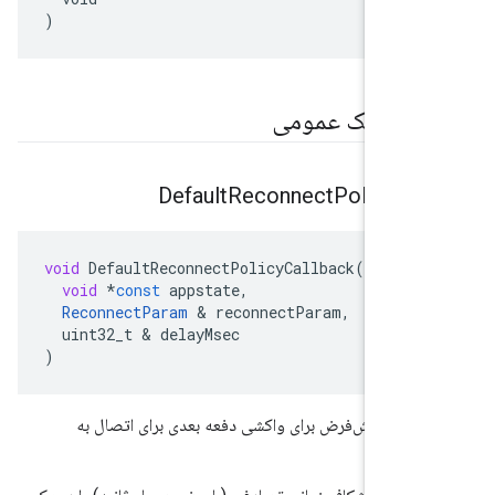
)
 استاتیک عمومی
Default
Reconnect
Policy
Ca
void
DefaultReconnectPolicyCallback
(
void
*
const
appstate
,
ReconnectParam
&
reconnectParam
,
uint32_t
&
delayMsec
)
است پیش‌فرض برای واکشی دفعه بعدی برای اتصال به