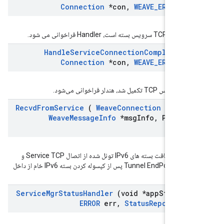
Connection
*con
,
WEAVE
_
ERROR
co
ته است، Handler فراخوانی می شود.
Handle
Service
Connection
Complete
(
Connection
*con
,
WEAVE
_
ERROR
co
 تکمیل شد، هندلر فراخوانی می‌شود.
Recvd
From
Service
(
Weave
Connection
*con
,
Weave
Message
Info
*msg
Info
,
Packet
B
*mes
Handler برای دریافت بسته های IPv6 تونل شده از اتصال Service TCP و
ارسال به رابط Tunnel EndPoint پس از کپسوله کردن بسته IPv6 خام از داخل
.
Service
Mgr
Status
Handler
(void *app
State
,
ERROR
err
,
Status
Report
*re