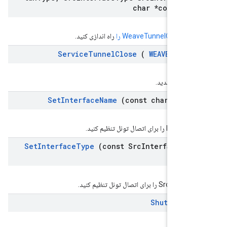
char *conn
Intf
WEAVE
WeaveTunnelConnec را
راه اندازی کنید.
Service
Tunnel
Close
(
WEAVE
_
ERROR
یس را ببندید.
Set
Interface
Name
(const char *intf
ای اتصال تونل تنظیم کنید.
Set
Interface
Type
(const Src
Interface
Typ
Intf
ا برای اتصال تونل تنظیم کنید.
Shutdown
(