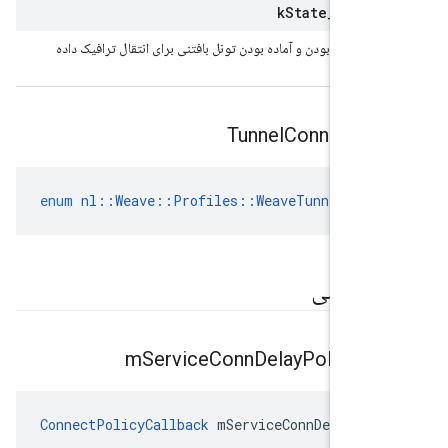
k
State
_
Tunne
 دادن باز بودن و آماده بودن تونل بافتنی برای انتقال ترافیک داده
می شود.
Tunnel
Connectio
enum
nl
::
Weave
::
Profiles
::
WeaveTunnel
::
We
 عمومی
m
Service
Conn
Delay
Policy
Ca
ConnectPolicyCallback
 mServiceConnDelayPol