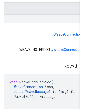
گر به شی
WeaveConnection
.
Err
ه خطا در
WeaveConnection
یا WEAVE_NO_ERROR.
Recvd
From
S
void
RecvdFromService
(
WeaveConnection
*
con
,
const
WeaveMessageInfo
*
msgInfo
,
PacketBuffer
*
message
)