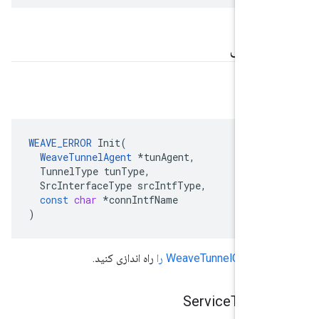
 عمومی
نید
WEAVE_ERROR
Init
(
WeaveTunnelAgent
*
tunAgent
,
TunnelType
tunType
,
SrcInterfaceType
srcIntfType
,
const
char
*
connIntfName
)
WeaveTunnelConnec را
راه اندازی کنید.
Service
Tunnel