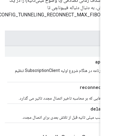
شی یک شکاف زمانی تصادفی (با وضوح میلی‌ثانیه) را در یک
به افزایش، به دنبال دنباله فیبوناچی تا
WEAVE_CONFIG_TUNNELING_RECONNECT_MAX_FIBONACCI
‌کند.
State
نشانگر وضعیت برنامه در هنگام شروع اولیه SubscriptionClient تنظیم
Param
با پارامترهایی که بر محاسبه تاخیر اتصال مجدد تاثیر می گذارد.
Msec
تظار بر حسب میلی ثانیه قبل از تلاش بعدی برای اتصال مجدد.