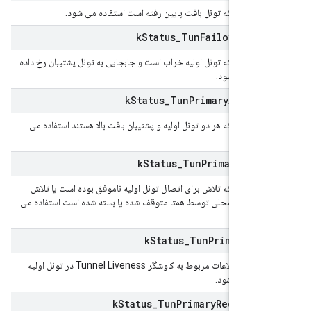
ن دادن اینکه تونل بافت پایین رفته است استفاده می شود.
k
Status
_
Tun
Failover
To
B
ن دادن اینکه تونل اولیه خراب است و جابجایی به تونل پشتیبان رخ داده
فاده می شود.
k
Status
_
Tun
Primary
And
Bac
ن دادن اینکه هر دو تونل اولیه و پشتیبان بافت بالا هستند استفاده می
k
Status
_
Tun
Primary
Conn
ن دادن اینکه تلاش برای اتصال تونل اولیه ناموفق بوده است یا تلاش
ه صورت محلی توسط همتا متوقف شده یا بسته شده است استفاده می
k
Status
_
Tun
Primary
Liv
برای نشان دادن اطلاعات مربوط به کاوشگر Tunnel Liveness در تونل اولیه
فاده می شود.
k
Status
_
Tun
Primary
Reconnec