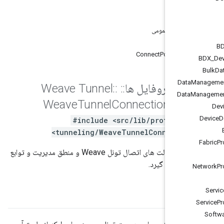
 عمومی
ع عمومی
ع استاتیک عمومی
مومی
ConnectPolicyCall
Data
فت
::
پروفایل ها
::
Weave Tunnel
::
Data
Weave
Tunnel
Connection
Mgr
#include <src/lib/profiles/
tunneling/WeaveTunnelConnection
این کلاس تمام حالت های اتصال تونل Weave و منطق مدیریت و توابع
در بر می گیرد.