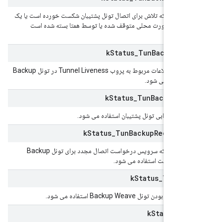
ن دادن اینکه تلاش برای اتصال تونل پشتیبان شکست خورده است یا یک
جود به صورت محلی متوقف شده یا توسط همتا بسته شده است
می شود.
k
Status
_
Tun
Backup
Liv
برای نشان دادن اطلاعات مربوط به پروب Tunnel Liveness در تونل Backup
k
Status
_
Tun
Backup
Onl
ن دادن خرابی تونل پشتیبان استفاده می شود.
k
Status
_
Tun
Backup
Reconnec
برای نشان دادن اینکه سرویس درخواست اتصال مجدد برای تونل Backup
.
k
Status
_
Tun
Bac
الا بودن تونل Backup Weave استفاده می شود.
k
Status
_
Tu