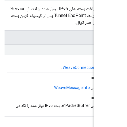
Handler برای دریافت بسته های IPv6 تونل شده از اتصال Service
TCP و ارسال به رابط Tunnel EndPoint پس از کپسوله کردن بسته
گر به شی
WeaveConnection
.
Info
ره گر به شی
WeaveMessageInfo
.
یک اشاره گر به شی PacketBuffer که بسته IPv6 تونل شده را نگه می