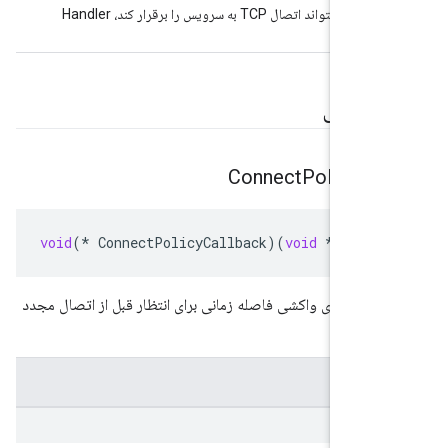
اگر مدیر سرویس نتواند اتصال TCP به سرویس را برقرار کند، Handler
 می‌کند.
 عمومی
Connect
Policy
Ca
void
(
*
ConnectPolicyCallback
)(
void
*
const
تماس برای واکشی فاصله زمانی برای انتظار قبل از اتصال مجدد
ی.