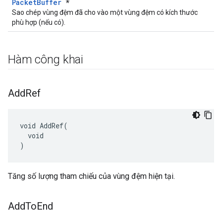
PacketBuffer
*
Sao chép vùng đệm đã cho vào một vùng đệm có kích thước
phù hợp (nếu có).
Hàm công khai
Add
Ref
void AddRef(

  void

)
Tăng số lượng tham chiếu của vùng đệm hiện tại.
Add
To
End