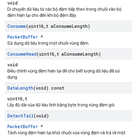
void
Di chuyển dữ liệu từ các bộ đệm tiếp theo trong chuỗi vào bộ
đệm hiện tại cho đến khi bộ đệm đầy.
Consume
(uint16
_
t a
Consume
Length)
PacketBuffer
*
Sử dụng dữ liệu trong một chuỗi vùng đệm.
Consume
Head
(uint16
_
t a
Consume
Length)
void
Điều chỉnh vùng đệm hiện tại để cho biết lượng dữ liệu đã sử
dụng.
Data
Length
(void) const
uint16_t
Lấy độ dài của dữ liệu tính bằng byte trong vùng đệm gói.
Detach
Tail
(void)
PacketBuffer
*
Tách vùng đệm hiện tại khỏi chuỗi của vùng đệm và trả về một