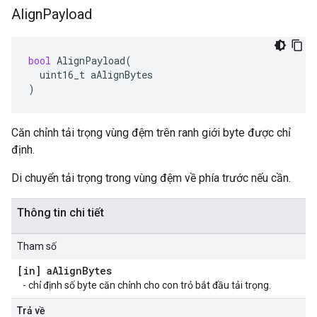
Align
Payload
bool
AlignPayload
(
uint16_t
aAlignBytes
)
Căn chỉnh tải trọng vùng đệm trên ranh giới byte được chỉ
định.
Di chuyển tải trọng trong vùng đệm về phía trước nếu cần.
Thông tin chi tiết
Tham số
[in] a
Align
Bytes
- chỉ định số byte căn chỉnh cho con trỏ bắt đầu tải trọng.
Trả về