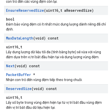
con trỏ đến các vùng đệm còn lại.
Ensure
Reserved
Size
(uint16
_
t a
Reserved
Size)
bool
Đảm bảo vùng đệm có ít nhất mức dung lượng dành riêng đã chỉ
định.
Max
Data
Length
(void) const
uint16_t
Lấy dung lượng dữ liệu tối đa (tính bằng byte) sẽ vừa với vùng
đệm dựa trên vị trí bắt đầu hiện tại và dung lượng vùng đệm.
Next
(void) const
PacketBuffer
*
Nhận con trỏ đến vùng đệm tiếp theo trong chuỗi.
Reserved
Size
(void) const
uint16_t
Lấy số byte trong vùng đệm hiện tại từ vị trí bắt đầu vùng đệm
đến vị trí bắt đầu dữ liệu hiện tại.