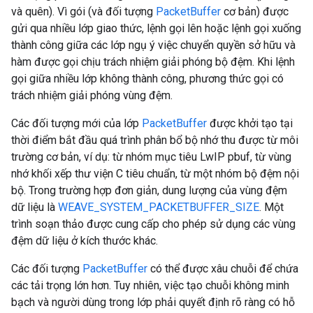
và quên). Vì gói (và đối tượng
PacketBuffer
cơ bản) được
gửi qua nhiều lớp giao thức, lệnh gọi lên hoặc lệnh gọi xuống
thành công giữa các lớp ngụ ý việc chuyển quyền sở hữu và
hàm được gọi chịu trách nhiệm giải phóng bộ đệm. Khi lệnh
gọi giữa nhiều lớp không thành công, phương thức gọi có
trách nhiệm giải phóng vùng đệm.
Các đối tượng mới của lớp
PacketBuffer
được khởi tạo tại
thời điểm bắt đầu quá trình phân bổ bộ nhớ thu được từ môi
trường cơ bản, ví dụ: từ nhóm mục tiêu LwIP pbuf, từ vùng
nhớ khối xếp thư viện C tiêu chuẩn, từ một nhóm bộ đệm nội
bộ. Trong trường hợp đơn giản, dung lượng của vùng đệm
dữ liệu là
WEAVE_SYSTEM_PACKETBUFFER_SIZE
. Một
trình soạn thảo được cung cấp cho phép sử dụng các vùng
đệm dữ liệu ở kích thước khác.
Các đối tượng
PacketBuffer
có thể được xâu chuỗi để chứa
các tải trọng lớn hơn. Tuy nhiên, việc tạo chuỗi không minh
bạch và người dùng trong lớp phải quyết định rõ ràng có hỗ