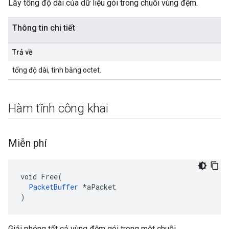
Lấy tổng độ dài của dữ liệu gói trong chuỗi vùng đệm.
Thông tin chi tiết
Trả về
tổng độ dài, tính bằng octet.
Hàm tĩnh công khai
Miễn phí
void Free(

PacketBuffer
 *aPacket

)
Giải phóng tất cả vùng đệm gói trong một chuỗi.