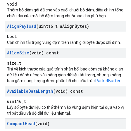
void
Thêm bộ đệm gói đã cho vào cuối chuỗi bộ đệm, điều chỉnh tổng
chiều dài của mỗi bộ đệm trong chuỗi sao cho phù hợp.
Align
Payload
(uint16
_
t a
Align
Bytes)
bool
Căn chỉnh tải trọng vùng đệm trên ranh giới byte được chỉ định.
Alloc
Size
(void) const
size_t
Trả về kích thước của quá trình phân bổ, bao gồm cả không gian
dữ liệu dành riêng và không gian dữ liệu tải trọng, nhưng không
bao gồm dung lượng được phân bổ cho cấu trúc
PacketBuffer
.
Available
Data
Length
(void) const
uint16_t
Lấy số byte dữ liệu có thể thêm vào vùng đệm hiện tại dựa vào vị
trí bắt đầu và độ dài dữ liệu hiện tại.
Compact
Head
(void)