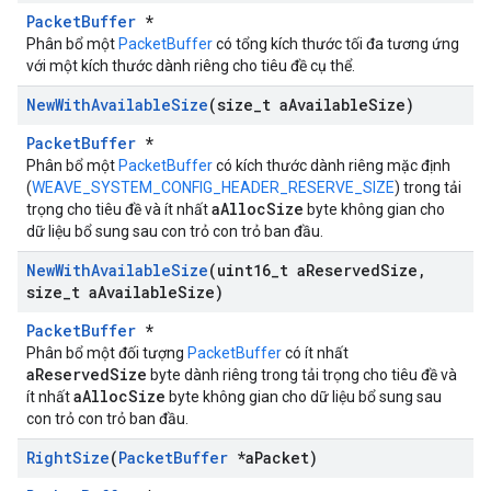
PacketBuffer
*
Phân bổ một
PacketBuffer
có tổng kích thước tối đa tương ứng
với một kích thước dành riêng cho tiêu đề cụ thể.
New
With
Available
Size
(size
_
t a
Available
Size)
PacketBuffer
*
Phân bổ một
PacketBuffer
có kích thước dành riêng mặc định
(
WEAVE_SYSTEM_CONFIG_HEADER_RESERVE_SIZE
) trong tải
aAllocSize
trọng cho tiêu đề và ít nhất
byte không gian cho
dữ liệu bổ sung sau con trỏ con trỏ ban đầu.
New
With
Available
Size
(uint16
_
t a
Reserved
Size
,
size
_
t a
Available
Size)
PacketBuffer
*
Phân bổ một đối tượng
PacketBuffer
có ít nhất
aReservedSize
byte dành riêng trong tải trọng cho tiêu đề và
aAllocSize
ít nhất
byte không gian cho dữ liệu bổ sung sau
con trỏ con trỏ ban đầu.
Right
Size
(
Packet
Buffer
*a
Packet)