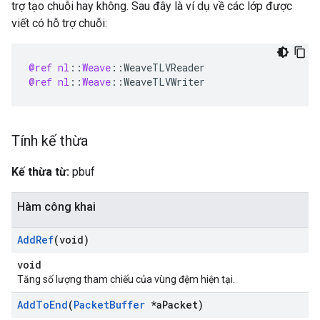
trợ tạo chuỗi hay không. Sau đây là ví dụ về các lớp được
viết có hỗ trợ chuỗi:
@ref
nl
:
:
Weave
:
:
WeaveTLVReader
@ref
nl
:
:
Weave
:
:
WeaveTLVWriter
Tính kế thừa
Kế thừa từ:
pbuf
Hàm công khai
Add
Ref
(void)
void
Tăng số lượng tham chiếu của vùng đệm hiện tại.
Add
To
End
(
Packet
Buffer
*a
Packet)