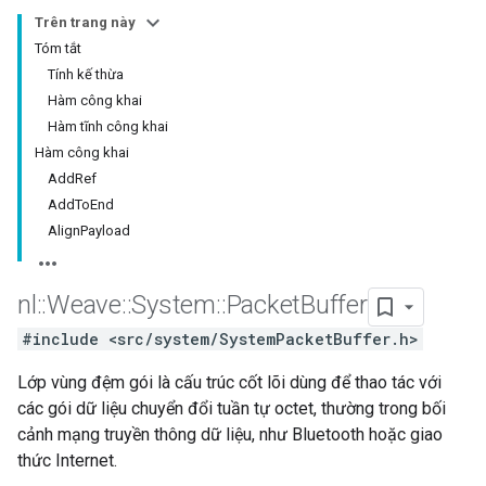
Trên trang này
Tóm tắt
Tính kế thừa
Hàm công khai
Hàm tĩnh công khai
Hàm công khai
AddRef
AddToEnd
AlignPayload
nl
::
Weave
::
System
::
Packet
Buffer
#include <src/system/SystemPacketBuffer.h>
Lớp vùng đệm gói là cấu trúc cốt lõi dùng để thao tác với
các gói dữ liệu chuyển đổi tuần tự octet, thường trong bối
cảnh mạng truyền thông dữ liệu, như Bluetooth hoặc giao
thức Internet.