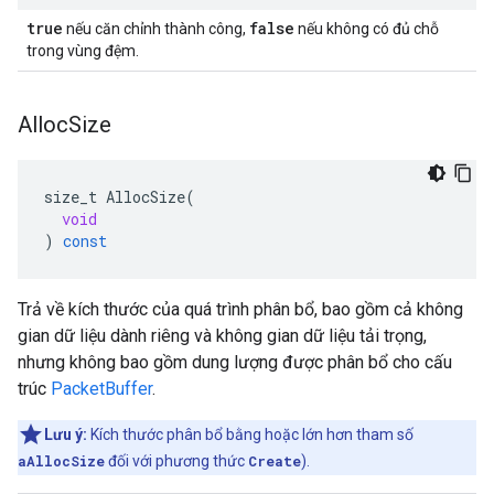
true
false
nếu căn chỉnh thành công,
nếu không có đủ chỗ
trong vùng đệm.
Alloc
Size
size_t
AllocSize
(
void
)
const
Trả về kích thước của quá trình phân bổ, bao gồm cả không
gian dữ liệu dành riêng và không gian dữ liệu tải trọng,
nhưng không bao gồm dung lượng được phân bổ cho cấu
trúc
PacketBuffer
.
Lưu ý:
Kích thước phân bổ bằng hoặc lớn hơn tham số
aAllocSize
đối với phương thức
Create
).