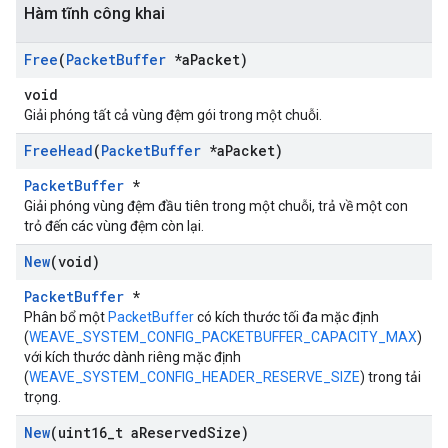
Hàm tĩnh công khai
Free
(
Packet
Buffer
*a
Packet)
void
Giải phóng tất cả vùng đệm gói trong một chuỗi.
Free
Head
(
Packet
Buffer
*a
Packet)
PacketBuffer
*
Giải phóng vùng đệm đầu tiên trong một chuỗi, trả về một con
trỏ đến các vùng đệm còn lại.
New
(void)
PacketBuffer
*
Phân bổ một
PacketBuffer
có kích thước tối đa mặc định
(
WEAVE_SYSTEM_CONFIG_PACKETBUFFER_CAPACITY_MAX
)
với kích thước dành riêng mặc định
(
WEAVE_SYSTEM_CONFIG_HEADER_RESERVE_SIZE
) trong tải
trọng.
New
(uint16
_
t a
Reserved
Size)