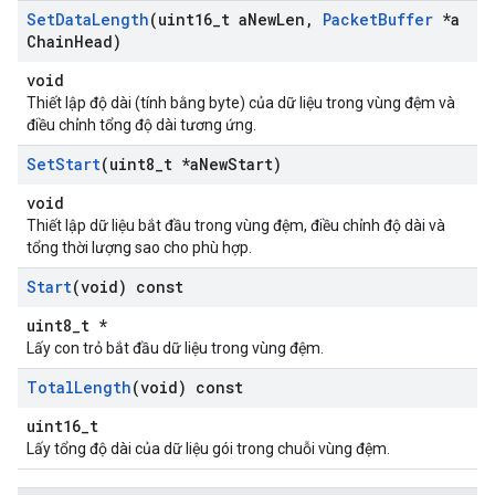
Set
Data
Length
(uint16
_
t a
New
Len
,
Packet
Buffer
*a
Chain
Head)
void
Thiết lập độ dài (tính bằng byte) của dữ liệu trong vùng đệm và
điều chỉnh tổng độ dài tương ứng.
Set
Start
(uint8
_
t *a
New
Start)
void
Thiết lập dữ liệu bắt đầu trong vùng đệm, điều chỉnh độ dài và
tổng thời lượng sao cho phù hợp.
Start
(void) const
uint8_t *
Lấy con trỏ bắt đầu dữ liệu trong vùng đệm.
Total
Length
(void) const
uint16_t
Lấy tổng độ dài của dữ liệu gói trong chuỗi vùng đệm.