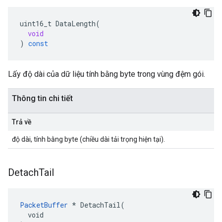
uint16_t
DataLength
(
void
)
const
Lấy độ dài của dữ liệu tính bằng byte trong vùng đệm gói.
Thông tin chi tiết
Trả về
độ dài, tính bằng byte (chiều dài tải trọng hiện tại).
Detach
Tail
PacketBuffer
 * DetachTail(

  void
