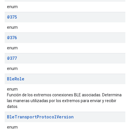
enum
@375
enum
@376
enum
@377
enum
Ble
Role
enum
Función de los extremos conexiones BLE asociadas. Determina
las maneras utilizadas por los extremos para enviar y recibir
datos.
Ble
Transport
Protocol
Version
enum