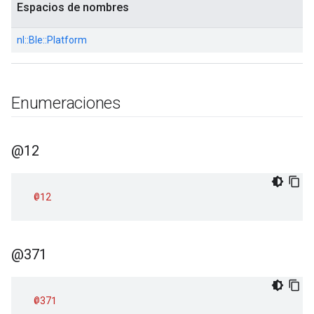
Espacios de nombres
nl::
Ble::
Platform
Enumeraciones
@12
@12
@371
@371