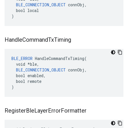
BLE_CONNECTION_OBJECT
 connObj,

  bool local

)
Handle
Command
Tx
Timing
BLE_ERROR
 HandleCommandTxTiming(

  void *ble,

BLE_CONNECTION_OBJECT
 connObj,

  bool enabled,

  bool remote

)
Register
Ble
Layer
Error
Formatter