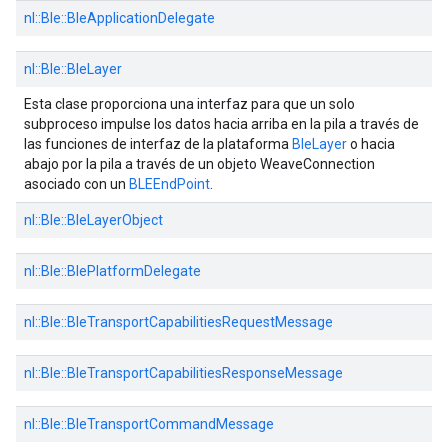
nl::
Ble::
BleApplicationDelegate
nl::
Ble::
BleLayer
Esta clase proporciona una interfaz para que un solo
subproceso impulse los datos hacia arriba en la pila a través de
las funciones de interfaz de la plataforma
BleLayer
o hacia
abajo por la pila a través de un objeto WeaveConnection
asociado con un
BLEEndPoint
.
nl::
Ble::
BleLayerObject
nl::
Ble::
BlePlatformDelegate
nl::
Ble::
BleTransportCapabilitiesRequestMessage
nl::
Ble::
BleTransportCapabilitiesResponseMessage
nl::
Ble::
BleTransportCommandMessage