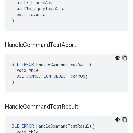
uint8_t
needAck
,
uint16_t
payloadSize
,
bool
reverse
)
Handle
Command
Test
Abort
BLE_ERROR
 HandleCommandTestAbort(

  void *ble,

BLE_CONNECTION_OBJECT
 connObj

)
Handle
Command
Test
Result
BLE_ERROR
 HandleCommandTestResult(

  void *ble,
