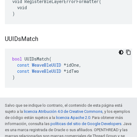
void RegisterBleLayerErrorFormatter(

  void

)
UUIDs
Match
bool
UUIDsMatch
(
const
WeaveBleUUID
*
idOne
,
const
WeaveBleUUID
*
idTwo
)
Salvo que se indique lo contrario, el contenido de esta página está
sujeto a la
licencia Atribución 4.0 de Creative Commons
, y los ejemplos
de código están sujetos a la
licencia Apache 2.0
. Para obtener más
información, consulta las
políticas del sitio de Google Developers
. Java
es una marca registrada de Oracle o sus afiliados. OPENTHREAD y las
marcas relacionadas son marcas comerciales de Thread Group y se