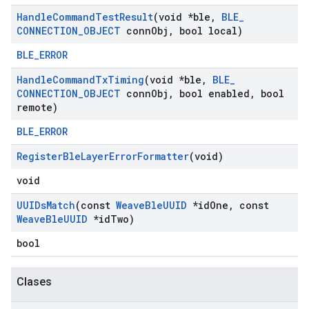
Handle
Command
Test
Result
(void *ble
,
BLE
_
CONNECTION
_
OBJECT
conn
Obj
,
bool local)
BLE_ERROR
Handle
Command
Tx
Timing
(void *ble
,
BLE
_
CONNECTION
_
OBJECT
conn
Obj
,
bool enabled
,
bool
remote)
BLE_ERROR
Register
Ble
Layer
Error
Formatter
(void)
void
UUIDs
Match
(const
Weave
Ble
UUID
*id
One
,
const
Weave
Ble
UUID
*id
Two)
bool
Clases