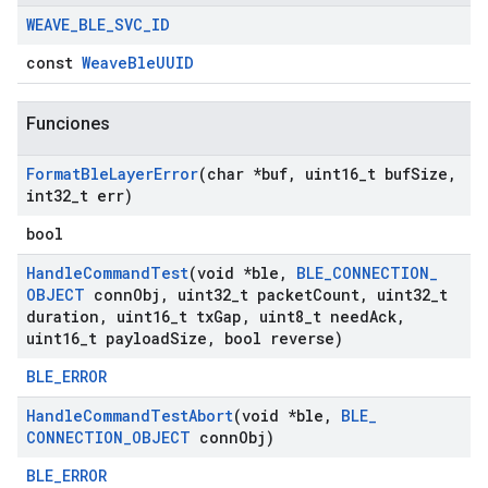
WEAVE
_
BLE
_
SVC
_
ID
const
WeaveBleUUID
Funciones
Format
Ble
Layer
Error
(char *buf
,
uint16
_
t buf
Size
,
int32
_
t err)
bool
Handle
Command
Test
(void *ble
,
BLE
_
CONNECTION
_
OBJECT
conn
Obj
,
uint32
_
t packet
Count
,
uint32
_
t
duration
,
uint16
_
t tx
Gap
,
uint8
_
t need
Ack
,
uint16
_
t payload
Size
,
bool reverse)
BLE_ERROR
Handle
Command
Test
Abort
(void *ble
,
BLE
_
CONNECTION
_
OBJECT
conn
Obj)
BLE_ERROR