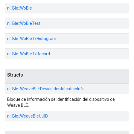
nl::
Ble::
WoBle
nl::
Ble::
WoBleTest
nl::
Ble::
WoBleTxHistogram
nl::
Ble::
WoBleTxRecord
Structs
nl::
Ble::
WeaveBLEDeviceIdentificationInfo
Bloque de información de identificación del dispositivo de
Weave BLE.
nl::
Ble::
WeaveBleUUID