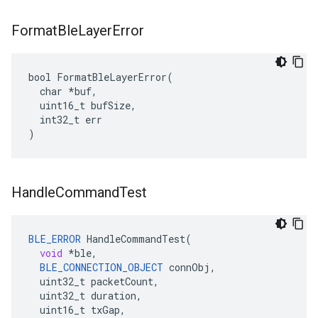
Format
Ble
Layer
Error
bool FormatBleLayerError(

  char *buf,

  uint16_t bufSize,

  int32_t err

)
Handle
Command
Test
BLE_ERROR
HandleCommandTest
(
void
*
ble
,
BLE_CONNECTION_OBJECT
connObj
,
uint32_t
packetCount
,
uint32_t
duration
,
uint16_t
txGap
,