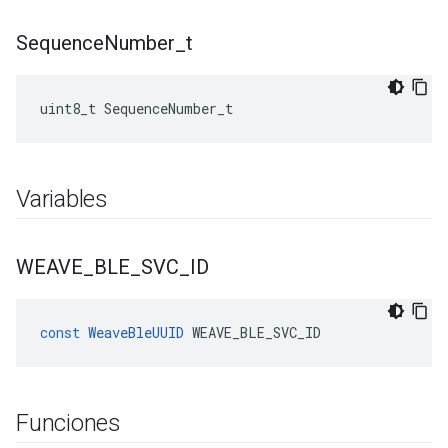
Sequence
Number
_
t
uint8_t SequenceNumber_t
Variables
WEAVE
_
BLE
_
SVC
_
ID
const
WeaveBleUUID
WEAVE_BLE_SVC_ID
Funciones