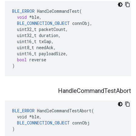
BLE_ERROR
HandleCommandTest
(
void
*
ble
,
BLE_CONNECTION_OBJECT
connObj
,
uint32_t
packetCount
,
uint32_t
duration
,
uint16_t
txGap
,
uint8_t
needAck
,
uint16_t
payloadSize
,
bool
reverse
)
Handle
Command
Test
Abort
BLE_ERROR
 HandleCommandTestAbort(

  void *ble,

BLE_CONNECTION_OBJECT
 connObj

)