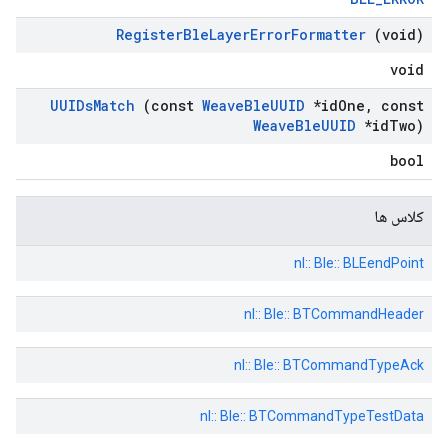
Register
Ble
Layer
Error
Formatter
(void)
void
UUIDs
Match
(const
Weave
Ble
UUID
*id
One
,
const
Weave
Ble
UUID
*id
Two)
bool
کلاس ها
nl:: Ble:: BLEendPoint
nl:: Ble:: BTCommandHeader
nl:: Ble:: BTCommandTypeAck
nl:: Ble:: BTCommandTypeTestData