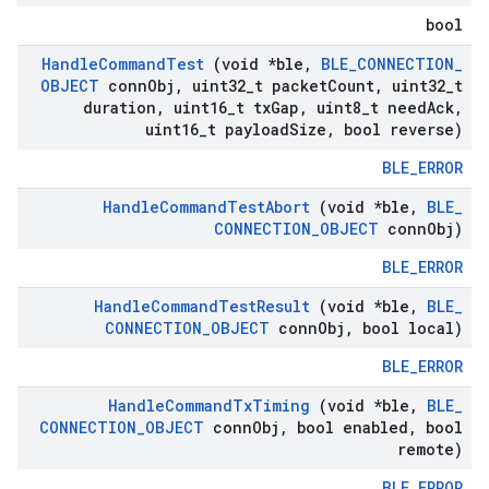
bool
Handle
Command
Test
(void *ble
,
BLE
_
CONNECTION
_
OBJECT
conn
Obj
,
uint32
_
t packet
Count
,
uint32
_
t
duration
,
uint16
_
t tx
Gap
,
uint8
_
t need
Ack
,
uint16
_
t payload
Size
,
bool reverse)
BLE_ERROR
Handle
Command
Test
Abort
(void *ble
,
BLE
_
CONNECTION
_
OBJECT
conn
Obj)
BLE_ERROR
Handle
Command
Test
Result
(void *ble
,
BLE
_
CONNECTION
_
OBJECT
conn
Obj
,
bool local)
BLE_ERROR
Handle
Command
Tx
Timing
(void *ble
,
BLE
_
CONNECTION
_
OBJECT
conn
Obj
,
bool enabled
,
bool
remote)
BLE_ERROR