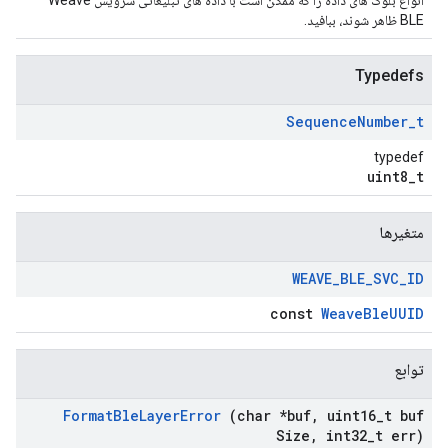
انواع بلوک های داده را که ممکن است با داده های تبلیغاتی سرویس Weave
BLE ظاهر شوند، ببافید.
Typedefs
Sequence
Number
_
t
typedef
uint8_t
متغیرها
WEAVE
_
BLE
_
SVC
_
ID
const
WeaveBleUUID
توابع
Format
Ble
Layer
Error
(char *buf
,
uint16
_
t buf
Size
,
int32
_
t err)