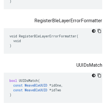
)
Register
Ble
Layer
Error
Formatter
void RegisterBleLayerErrorFormatter(

  void

)
UUIDs
Match
bool
UUIDsMatch
(
const
WeaveBleUUID
*
idOne
,
const
WeaveBleUUID
*
idTwo
)