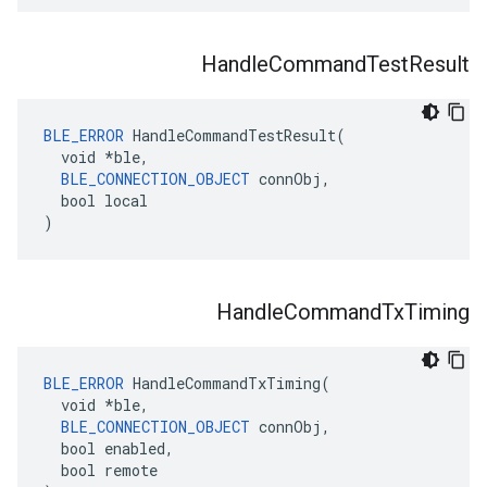
Handle
Command
Test
Result
BLE_ERROR
 HandleCommandTestResult(

  void *ble,

BLE_CONNECTION_OBJECT
 connObj,

  bool local

)
Handle
Command
Tx
Timing
BLE_ERROR
 HandleCommandTxTiming(

  void *ble,

BLE_CONNECTION_OBJECT
 connObj,

  bool enabled,

  bool remote
