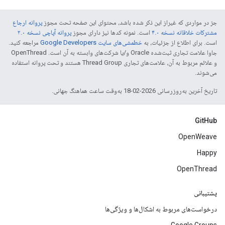
جز در مواردی که غیراز این ذکر شده باشد، محتوای این صفحه تحت مجوز
پروانه ارجاع
مشترکات خلاقانه نسخه ۴.۰
است. نمونه کدها نیز دارای مجوز
پروانه آپاچی نسخه ۲.۰
است. برای اطلاع از جزئیات، به
خطمشی‌های سایت Google Developers‏
مراجعه کنید.
جاوا علامت تجاری ثبت‌شده Oracle و/یا شرکت‌های وابسته به آن است. ‫OpenThread
و علائم مربوط به آن، علامت‌های تجاری Thread Group هستند و تحت پروانه استفاده
می‌شوند.
تاریخ آخرین به‌روزرسانی 2026-02-18 به‌وقت ساعت هماهنگ جهانی.
GitHub
OpenWeave
Happy
OpenThread
پشتیبانی
درخواست‌های مربوط به اشکال‌ها و ویژگی‌ها