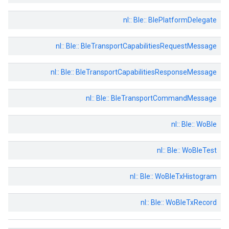
nl:: Ble:: BlePlatformDelegate
nl:: Ble:: BleTransportCapabilitiesRequestMessage
nl:: Ble:: BleTransportCapabilitiesResponseMessage
nl:: Ble:: BleTransportCommandMessage
nl:: Ble:: WoBle
nl:: Ble:: WoBleTest
nl:: Ble:: WoBleTxHistogram
nl:: Ble:: WoBleTxRecord