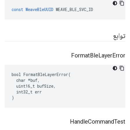
const
WeaveBleUUID
WEAVE_BLE_SVC_ID
توابع
Format
Ble
Layer
Error
bool FormatBleLayerError(

  char *buf,

  uint16_t bufSize,

  int32_t err

)
Handle
Command
Test