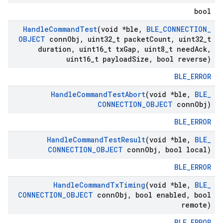
bool
Handle
Command
Test
(void *ble
,
BLE
_
CONNECTION
_
OBJECT
conn
Obj
,
uint32
_
t packet
Count
,
uint32
_
t
duration
,
uint16
_
t tx
Gap
,
uint8
_
t need
Ack
,
uint16
_
t payload
Size
,
bool reverse)
BLE_ERROR
Handle
Command
Test
Abort
(void *ble
,
BLE
_
CONNECTION
_
OBJECT
conn
Obj)
BLE_ERROR
Handle
Command
Test
Result
(void *ble
,
BLE
_
CONNECTION
_
OBJECT
conn
Obj
,
bool local)
BLE_ERROR
Handle
Command
Tx
Timing
(void *ble
,
BLE
_
CONNECTION
_
OBJECT
conn
Obj
,
bool enabled
,
bool
remote)
BLE_ERROR