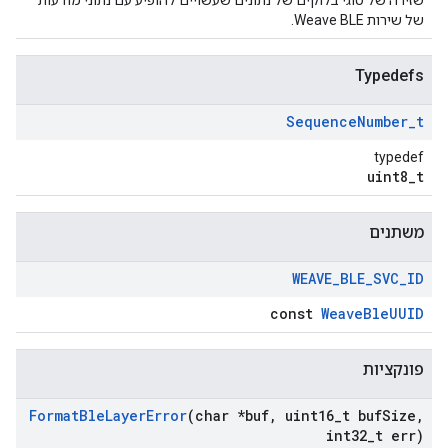
שזירה של סוגי בלוקים של נתונים שעשויים להופיע עם נתוני מודעות
של שירות Weave BLE.
Typedefs
Sequence
Number
_
t
typedef
uint8_t
משתנים
WEAVE
_
BLE
_
SVC
_
ID
const
WeaveBleUUID
פונקציות
Format
Ble
Layer
Error
(char *buf
,
uint16
_
t buf
Size
,
int32
_
t err)