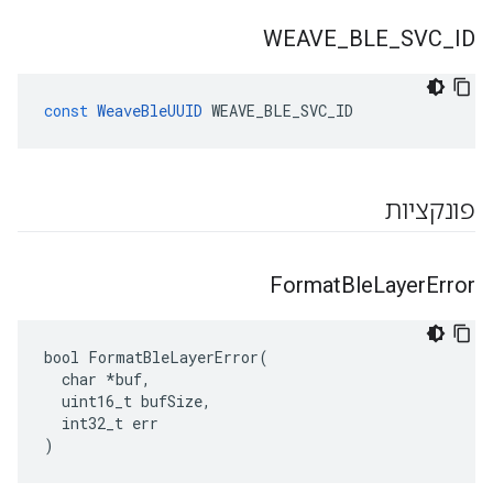
WEAVE
_
BLE
_
SVC
_
ID
const
WeaveBleUUID
WEAVE_BLE_SVC_ID
פונקציות
Format
Ble
Layer
Error
bool FormatBleLayerError(

  char *buf,

  uint16_t bufSize,

  int32_t err

)