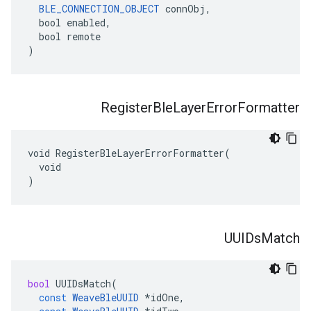
BLE_CONNECTION_OBJECT
 connObj,

  bool enabled,

  bool remote

)
Register
Ble
Layer
Error
Formatter
void RegisterBleLayerErrorFormatter(

  void

)
UUIDs
Match
bool
UUIDsMatch
(
const
WeaveBleUUID
*
idOne
,