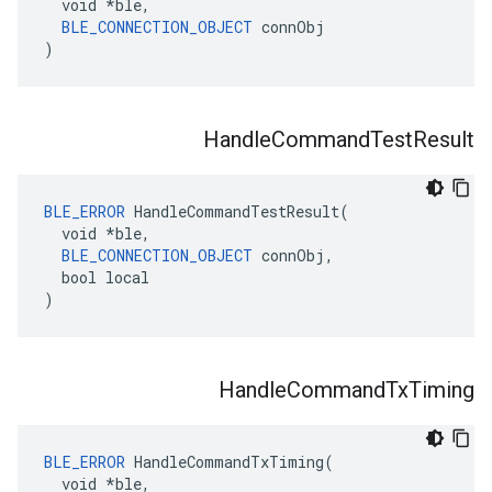
  void *ble,

BLE_CONNECTION_OBJECT
 connObj

)
Handle
Command
Test
Result
BLE_ERROR
 HandleCommandTestResult(

  void *ble,

BLE_CONNECTION_OBJECT
 connObj,

  bool local

)
Handle
Command
Tx
Timing
BLE_ERROR
 HandleCommandTxTiming(

  void *ble,
