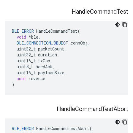
Handle
Command
Test
BLE_ERROR
HandleCommandTest
(
void
*
ble
,
BLE_CONNECTION_OBJECT
connObj
,
uint32_t
packetCount
,
uint32_t
duration
,
uint16_t
txGap
,
uint8_t
needAck
,
uint16_t
payloadSize
,
bool
reverse
)
Handle
Command
Test
Abort
BLE_ERROR
 HandleCommandTestAbort(
