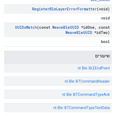
Register
Ble
Layer
Error
Formatter
(void)
void
UUIDs
Match
(const
Weave
Ble
UUID
*id
One
,
const
Weave
Ble
UUID
*id
Two)
bool
שיעורים
nl::
Ble::
BLEEndPoint
nl::
Ble::
BTCommandHeader
nl::
Ble::
BTCommandTypeAck
nl::
Ble::
BTCommandTypeTestData