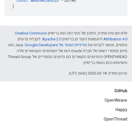
const
WeaveBleUUID
*
idTwo
)
אלא אם צוין אחרת, התוכן של הדף הזה הוא ברישיון
Creative Commons
Attribution 4.0‏
ודוגמאות הקוד הן ברישיון
Apache 2.0‏
. לקבלת פרטים
נוספים, אפשר לקרוא את
מדיניות האתר של Google Developers‏
.‏ Java הוא
סימן מסחרי רשום של חברת Oracle ו/או של השותפים העצמאיים שלה.
‫OPENTHREAD והסימנים הקשורים הם סימנים מסחריים של Thread Group
והשימוש בהם נעשה ברישיון.
עדכון אחרון: 2026-02-18 (שעון UTC).
GitHub
OpenWeave
Happy
OpenThread