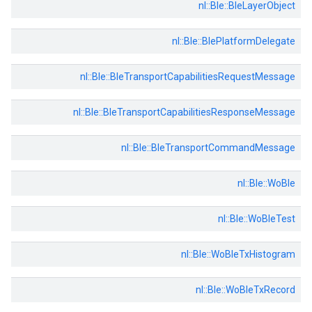
nl::
Ble::
BleLayerObject
nl::
Ble::
BlePlatformDelegate
nl::
Ble::
BleTransportCapabilitiesRequestMessage
nl::
Ble::
BleTransportCapabilitiesResponseMessage
nl::
Ble::
BleTransportCommandMessage
nl::
Ble::
WoBle
nl::
Ble::
WoBleTest
nl::
Ble::
WoBleTxHistogram
nl::
Ble::
WoBleTxRecord