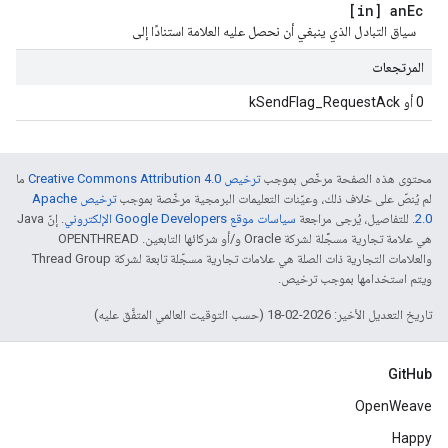
[in] an
Ec
سياق التبادل الذي ينبغي أن نحصل عليه العلامة استنادًا إلى
المرتجعات
0 أو kSendFlag_RequestAck
محتوى هذه الصفحة مرخّص بموجب
ترخيص Creative Commons Attribution 4.0‏
ما
لم يُنصّ على خلاف ذلك، وعيّنات التعليمات البرمجية مرخّصة بموجب
ترخيص Apache
2.0‏
. للتفاصيل، يُرجى مراجعة
سياسات موقع Google Developers الإلكتروني
. إنّ Java
هي علامة تجارية مسجَّلة لشركة Oracle و/أو شركائها التابعين. ‫OPENTHREAD
والعلامات التجارية ذات الصلة هي علامات تجارية مسجّلة تابعة لشركة Thread Group
ويتم استخدامها بموجب ترخيص.
تاريخ التعديل الأخير: 2026-02-18 (حسب التوقيت العالمي المتفَّق عليه)
GitHub
OpenWeave
Happy