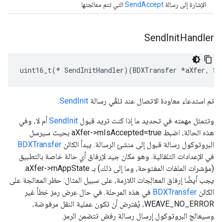
الإشارة إلى رسالة
SendAccept
التي تتم معالجتها
Send
Init
Handler
uint16_t(* SendInitHandler)(BDXTransfer *aXfer, Se
تم استدعاء معاودة الاتصال عند تلقّي رسالة
SendInit
.
وتتمثل مهمته في تحديد ما إذا كنت تريد قبول
SendInit
أم لا، وفي
هذه الحالة، اضبط aXfer->mIsAccepted=true بحيث سيرسل
البروتوكول رسالة قبول إلى منشئ الرسالة. يبدأ الكائن
BDXTransfer
في الإعدادات التلقائية. وهو مكان جيد لإرفاق أي حالة خاصة بالتطبيق
(مؤشرات الملفات المفتوحة، وما إلى ذلك) بـ aXfer->mAppState.
يجب أيضًا إرفاق المعالِجات اللازمة، على سبيل المثال: حظر المعالجة على
الكائن
BDXTransfer
في هذه المرحلة. في حال عرض رمز خطأ غير
WEAVE_NO_ERROR، يُفترض أن تكون عملية النقل مرفوضة،
وسيعالج البروتوكول إرسال رسالة رفض تتضمن الرمز.