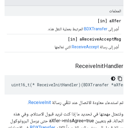
المعلمات
[in] a
Xfer
أشِر إلى
BDXTransfer
المرتبط بعملية النقل هذه.
[in] a
Receive
Accept
Msg
أشِر إلى رسالة
ReceiveAccept
التي نعالجها
Receive
Init
Handler
uint16_t(* ReceiveInitHandler)(BDXTransfer *aXfer,
تم استدعاء معاودة الاتصال عند تلقّي رسالة
ReceiveInit
.
وتتمثل مهمتها في تحديد ما إذا كنت تريد قبول الاستلام، وفي هذه
الحالة، قم بتعيين aXfer->mIsAgree=true حتى يرسل البروتوكول
رسالة قبول إلى منشئ الرسالة. يبدأ الكائن
BDXTransfer
في الإعدادات