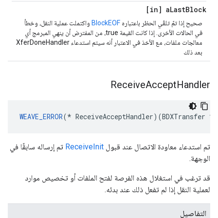
[in] a
Last
Block
صحيح إذا تمّ تلقّي الحظر باعتباره
BlockEOF
واكتملت عملية النقل، وخطأ
في الحالات الأخرى. إذا كانت القيمة true، من المفترض أن ينهي المبرمج أي
معالجات ملفات، مع الأخذ في الاعتبار أنه سيتم استدعاء XferDoneHandler
بعد ذلك
Receive
Accept
Handler
WEAVE_ERROR
(* ReceiveAcceptHandler)(BDXTransfer *a
تم استدعاء معاودة الاتصال عند قبول
ReceiveInit
تم إرساله سابقًا في
الوجهة.
قد ترغب في استغلال هذه الفرصة لفتح الملفات أو تخصيص موارد
لعملية النقل إذا لم تفعل ذلك عند بدئه.
التفاصيل