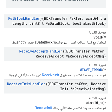
Put
Block
Handler
)(BDXTransfer *a
Xfer
,
uint64
_
t a
Length
,
uint8
_
t *a
Data
Block
,
bool a
Last
Block)
تعريف الكتابة
void(*
التعامل مع كتلة البيانات المشار إليها بواسطة aDataBlock بطول aLength.
Receive
Accept
Handler
)(BDXTransfer *a
Xfer
,
Receive
Accept *a
Receive
Accept
Msg)
تعريف الكتابة
WEAVE_ERROR
(*
تم استدعاء معاودة الاتصال عند قبول
ReceiveInit
تم إرساله سابقًا في الوجهة.
Receive
Init
Handler
)(BDXTransfer *a
Xfer
,
Receive
Init *a
Receive
Init
Msg)
تعريف الكتابة
uint16_t(*
تم استدعاء معاودة الاتصال عند تلقّي رسالة
ReceiveInit
.