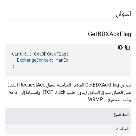
الدوال
Get
BDXAck
Flag
uint16_t GetBDXAckFlag(

ExchangeContext
 *anEc

)
يعرض GetBDXAckFlag العلامة المناسبة لحقل RequestAck اعتمادًا
على اتصال سياق التبادل (بدون طلب ack لـ TCP)، واستنادًا إلى إتاحة
وقت التجميع لـ WRMP.
التفاصيل
المعلمات