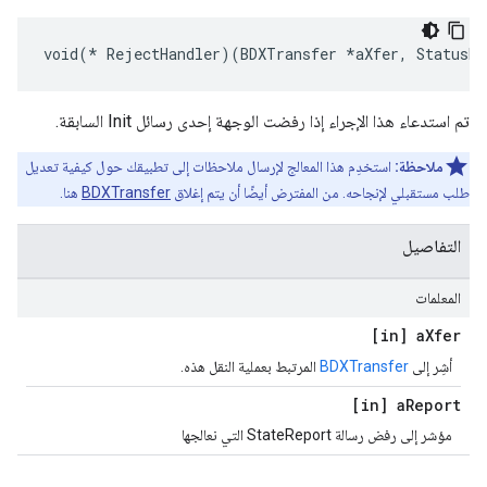
void(* RejectHandler)(BDXTransfer *aXfer, StatusRe
تم استدعاء هذا الإجراء إذا رفضت الوجهة إحدى رسائل Init السابقة.
ملاحظة:
استخدِم هذا المعالج لإرسال ملاحظات إلى تطبيقك حول كيفية تعديل
طلب مستقبلي لإنجاحه. من المفترض أيضًا أن يتم إغلاق
BDXTransfer
هنا.
التفاصيل
المعلمات
[in] a
Xfer
أشِر إلى
BDXTransfer
المرتبط بعملية النقل هذه.
[in] a
Report
مؤشر إلى رفض رسالة StateReport التي نعالجها