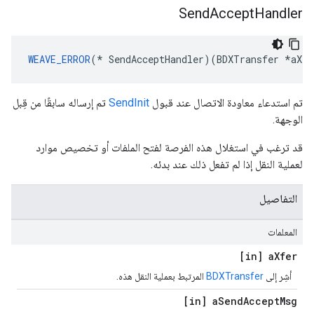
Send
Accept
Handler
WEAVE_ERROR
(* SendAcceptHandler)(BDXTransfer *aXfe
تم استدعاء معاودة الاتصال عند قبول
SendInit
تم إرساله سابقًا من قِبل
الوجهة.
قد ترغب في استغلال هذه الفرصة لفتح الملفات أو تخصيص موارد
لعملية النقل إذا لم تفعل ذلك عند بدئه.
التفاصيل
المعلمات
[in] a
Xfer
أشِر إلى
BDXTransfer
المرتبط بعملية النقل هذه.
[in] a
Send
Accept
Msg