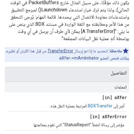
يكون ذلك مؤقّتًا، على سبيل المثال خارج PacketBuffers في الوقت
الحالي)، ولذا يتم ترك خيار استدعاء Launchdown() لمبرمج التطبيق
واستدعاءات معاودة الاتصال التي يحددها. قائمة المهام: يُرجى التحقق
من هذا الأمر ومطابقته مع اللغة الواردة في مستند BDX الذي ينص على
ما يلي: "[A TransferError] يمكن لأي طرف أن يرسل في أي وقت
بواسطة أنهِ عملية نقل البيانات المجمّعة".
ملاحظة:
لتحديد ما إذا تم إرسال
TransferError
من قِبل هذا الكيان أو نظيره،
يمكنك فحص العضو aXfer->mAmInitiator.
التفاصيل
المعلمات
[in] a
Xfer
أشِر إلى
BDXTransfer
المرتبط بعملية النقل هذه.
[in] a
Xfer
Error
مؤشر إلى رسالة الخطأ "StatusReport" التي نقوم بمعالجتها