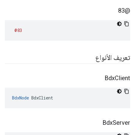
@83
@83
تعريف الأنواع
Bdx
Client
BdxNode
 BdxClient
Bdx
Server