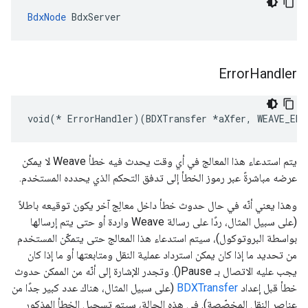
BdxNode
 BdxServer
Error
Handler
void(* ErrorHandler)(BDXTransfer *aXfer, WEAVE_ERR
يتم استدعاء هذا المعالج في أي وقت يحدث فيه خطأ Weave لا يمكن
عرضه مباشرةً عبر رموز الخطأ إلى تدفق التحكم الذي يحدده المستخدم.
وهذا يعني أنّه في حال حدوث خطأ داخل معالِج آخر يكون توقيعه باطلاً
(على سبيل المثال، ردًا على رسالة Weave واردة أو حتى يتم إرسالها
بواسطة البروتوكول)، سيتم استدعاء هذا المعالج حتى يتمكّن المستخدم
من تحديد ما إذا كان يمكن استرداد عملية النقل ومتابعتها أو ما إذا كان
يجب عليه الاتصال بـ Pause(). وتجدر الإشارة إلى أنّه من الممكن حدوث
خطأ قبل إعداد
BDXTransfer
(على سبيل المثال، هناك عدد كبير جدًا من
عناصر النقل المخصّصة). في هذه الحالة، سيتم تسجيل الخطأ المذكور