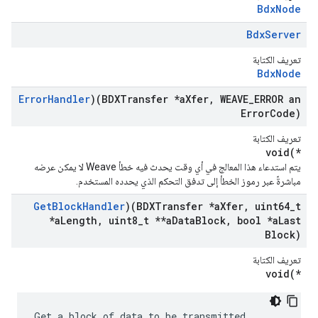
BdxNode
Bdx
Server
تعريف الكتابة
BdxNode
Error
Handler
)(BDXTransfer *a
Xfer
,
WEAVE
_
ERROR an
Error
Code)
تعريف الكتابة
void(*
يتم استدعاء هذا المعالج في أي وقت يحدث فيه خطأ Weave لا يمكن عرضه
مباشرةً عبر رموز الخطأ إلى تدفق التحكم الذي يحدده المستخدم.
Get
Block
Handler
)(BDXTransfer *a
Xfer
,
uint64
_
t
*a
Length
,
uint8
_
t **a
Data
Block
,
bool *a
Last
Block)
تعريف الكتابة
void(*
Get a block of data to be transmitted.