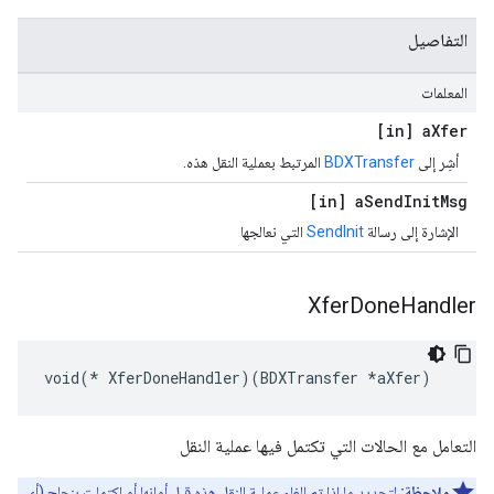
التفاصيل
المعلمات
[in] a
Xfer
أشِر إلى
BDXTransfer
المرتبط بعملية النقل هذه.
[in] a
Send
Init
Msg
الإشارة إلى رسالة
SendInit
التي نعالجها
Xfer
Done
Handler
void(* XferDoneHandler)(BDXTransfer *aXfer)
التعامل مع الحالات التي تكتمل فيها عملية النقل
ملاحظة:
لتحديد ما إذا تم إلغاء عملية النقل هذه قبل أوانها أو اكتملت بنجاح (أي