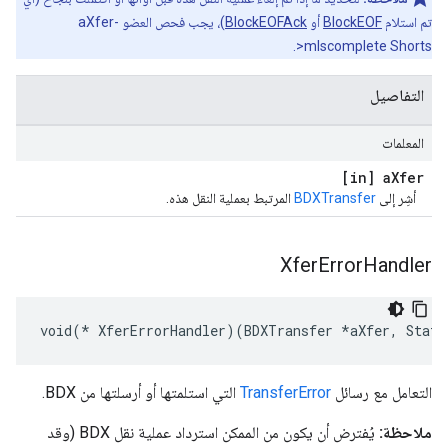
تم استلام
BlockEOF
أو
BlockEOFAck
)، يجب فحص العضو aXfer-
>mIscomplete Shorts.
التفاصيل
المعلمات
[in] a
Xfer
أشِر إلى
BDXTransfer
المرتبط بعملية النقل هذه.
Xfer
Error
Handler
void(* XferErrorHandler)(BDXTransfer *aXfer, Statu
التعامل مع رسائل
TransferError
التي استلمتها أو أرسلتها من BDX.
ملاحظة:
يُفترض أن يكون من الممكن استرداد عملية نقل BDX (وقد