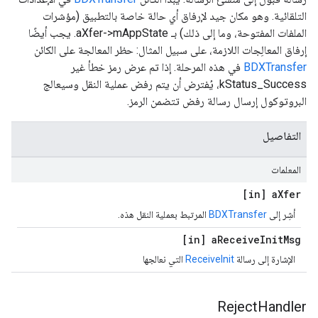
التلقائية. وهو مكان جيد لإرفاق أي حالة خاصة بالتطبيق (مؤشرات
الملفات المفتوحة، وما إلى ذلك) بـ aXfer->mAppState. يجب أيضًا
إرفاق المعالِجات اللازمة، على سبيل المثال: حظر المعالجة على الكائن
BDXTransfer
في هذه المرحلة. إذا تم عرض رمز خطأ غير
kStatus_Success، يُفترض أن يتم رفض عملية النقل وسيعالج
البروتوكول إرسال رسالة رفض تتضمن الرمز.
التفاصيل
المعلمات
[in] a
Xfer
أشِر إلى
BDXTransfer
المرتبط بعملية النقل هذه.
[in] a
Receive
Init
Msg
الإشارة إلى رسالة
ReceiveInit
التي نعالجها
Reject
Handler