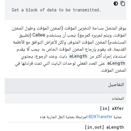
Get a block of data to be transmitted.
يوفر المتصل مساحة التخزين المؤقت (المخزن المؤقت وطول المخزن
المؤقت، ويتم تمريره كمرجع). يجب أن يستخدم Callee (تطبيق
المستخدم) المخزن المؤقت المتوفر، ولكن لأغراض التوافق مع الأنظمة
القديمة، قد يقوم بإرجاع المخزن المؤقت الخاص به. يجب ألا يقدم
استدعاء إجراء أكثر من
aLength
بايت. وعند الرجوع، يحتوي
aLength
على العدد الفعلي لوحدات البايت التي تمت قراءتها في
المخزن المؤقت.
التفاصيل
المعلمات
[in] a
Xfer
عملية
BDXTransfer
المرتبطة بعملية النقل الجارية هذه
[in
,
out] a
Length