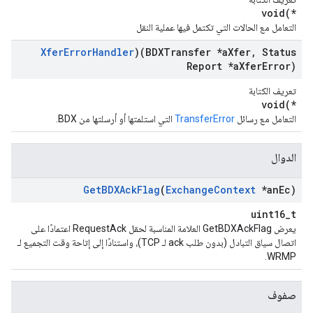
void(*
التعامل مع الحالات التي تكتمل فيها عملية النقل
Xfer
Error
Handler
)(BDXTransfer *a
Xfer
,
Status
Report *a
Xfer
Error)
تعريف الكتابة
void(*
التعامل مع رسائل
TransferError
التي استلمتها أو أرسلتها من BDX.
الدوال
Get
BDXAck
Flag
(
Exchange
Context
*an
Ec)
uint16_t
يعرض GetBDXAckFlag العلامة المناسبة لحقل RequestAck اعتمادًا على
اتصال سياق التبادل (بدون طلب ack لـ TCP)، واستنادًا إلى إتاحة وقت التجميع لـ
WRMP.
صفوف