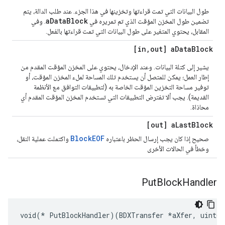
طول البيانات التي تمت قراءتها وتخزينها في هذا الجزء. عند طلب الدالة، يتم
aDataBlock
تضمين طول المخزن المؤقت الذي تم تمريره في
. وفي
المقابل، يحتوي المتغير على طول البيانات التي تمت قراءتها بالفعل.
[in
,
out] a
Data
Block
يشير إلى كتلة البيانات. وعند الإدخال، يحتوي على المخزن المؤقت المقدم من
إطار العمل؛ يمكن للمتصل أن يستخدم تلك المساحة لملء المخزن المؤقت، أو
توفير مساحة التخزين المؤقت الخاصة به (لتطبيقات التوافق مع الأنظمة
القديمة). يجب ألا تفترض التطبيقات التي تستخدم المخزن المؤقت المقدم أي
محاذاة.
[out] a
Last
Block
BlockEOF
صحيح إذا كان يجب إرسال الحظر باعتباره
واكتملت عملية النقل،
وخطأ في الحالات الأخرى
Put
Block
Handler
void(* PutBlockHandler)(BDXTransfer *aXfer, uint64