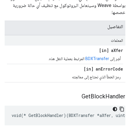
بواسطة Weave وسيتعامل البروتوكول مع تنظيف أي حالة ضرورية
خصصها.
التفاصيل
المعلمات
[in] a
Xfer
أشِر إلى
BDXTransfer
المرتبط بعملية النقل هذه.
[in] an
Error
Code
رمز الخطأ الذي نحتاج إلى معالجته
Get
Block
Handler
void(* GetBlockHandler)(BDXTransfer *aXfer, uint64