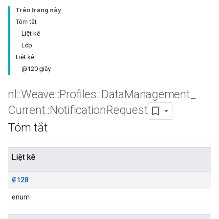
Trên trang này
Tóm tắt
Liệt kê
Lớp
Liệt kê
@120 giây
nl
::
Weave
::
Profiles
::
Data
Management
_
Current
::
Notification
Request
Id
Tóm tắt
Liệt kê
@120
enum