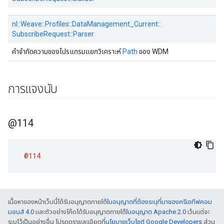
nl::
Weave::
Profiles::
DataManagement_Current::
SubscribeRequest::
Parser
คำจำกัดความของโปรแกรมแยกวิเคราะห์
Path
ของ WDM
การแจงนับ
@114
@114
เนื้อหาของหน้าเว็บนี้ได้รับอนุญาตภายใต้
ใบอนุญาตที่ต้องระบุที่มาของครีเอทีฟคอม
มอนส์ 4.0
และตัวอย่างโค้ดได้รับอนุญาตภายใต้
ใบอนุญาต Apache 2.0
เว้นแต่จะ
ระบุไว้เป็นอย่างอื่น โปรดดูรายละเอียดที่
นโยบายเว็บไซต์ Google Developers
ส่วน