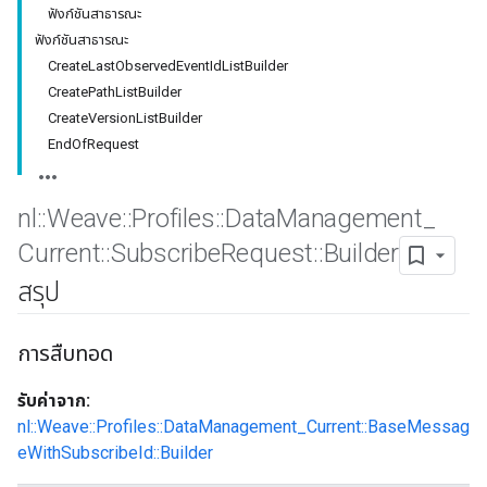
ฟังก์ชันสาธารณะ
ฟังก์ชันสาธารณะ
CreateLastObservedEventIdListBuilder
CreatePathListBuilder
CreateVersionListBuilder
EndOfRequest
nl
::
Weave
::
Profiles
::
Data
Management
_
Current
::
Subscribe
Request
::
Builder
สรุป
Id
การสืบทอด
รับค่าจาก:
nl::Weave::Profiles::DataManagement_Current::BaseMessag
eWithSubscribeId::Builder