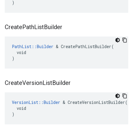
)
Create
Path
List
Builder
PathList::Builder
 & CreatePathListBuilder(

  void

)
Create
Version
List
Builder
VersionList::Builder
 & CreateVersionListBuilder(

  void

)