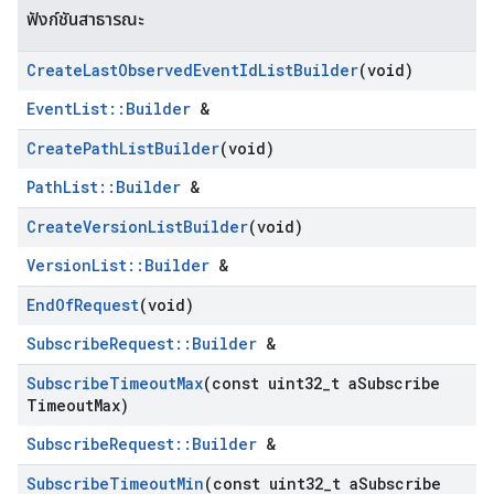
ฟังก์ชันสาธารณะ
Create
Last
Observed
Event
Id
List
Builder
(void)
EventList::Builder
&
Create
Path
List
Builder
(void)
PathList::Builder
&
Create
Version
List
Builder
(void)
VersionList::Builder
&
End
Of
Request
(void)
SubscribeRequest::Builder
&
Subscribe
Timeout
Max
(const uint32
_
t a
Subscribe
Timeout
Max)
SubscribeRequest::Builder
&
Subscribe
Timeout
Min
(const uint32
_
t a
Subscribe