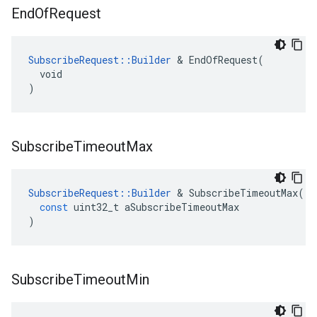
End
Of
Request
SubscribeRequest::Builder
 & EndOfRequest(

  void

)
Subscribe
Timeout
Max
SubscribeRequest
::
Builder
&
SubscribeTimeoutMax
(
const
uint32_t
aSubscribeTimeoutMax
)
Subscribe
Timeout
Min