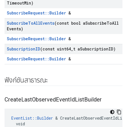
Timeout
Min)
SubscribeRequest::Builder
&
Subscribe
To
All
Events
(const bool a
Subscribe
To
All
Events)
SubscribeRequest::Builder
&
Subscription
ID
(const uint64
_
t a
Subscription
ID)
SubscribeRequest::Builder
&
ฟังก์ชันสาธารณะ
Create
Last
Observed
Event
Id
List
Builder
EventList::Builder
 & CreateLastObservedEventIdList
  void
