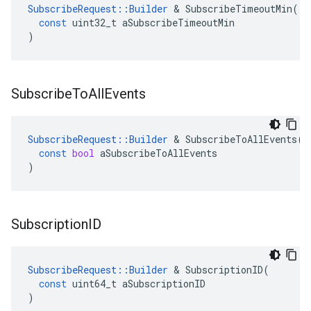
SubscribeRequest
::
Builder
&
SubscribeTimeoutMin
(
const
uint32_t
aSubscribeTimeoutMin
)
Subscribe
To
All
Events
SubscribeRequest
::
Builder
&
SubscribeToAllEvents
(
const
bool
aSubscribeToAllEvents
)
Subscription
ID
SubscribeRequest
::
Builder
&
SubscriptionID
(
const
uint64_t
aSubscriptionID
)