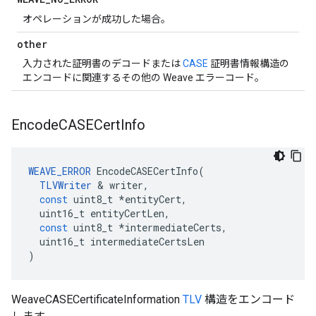
オペレーションが成功した場合。
other
入力された証明書のデコードまたは
CASE
証明書情報構造の
エンコードに関連するその他の Weave エラーコード。
Encode
CASECert
Info
WEAVE_ERROR
EncodeCASECertInfo
(
TLVWriter
&
writer
,
const
uint8_t
*
entityCert
,
uint16_t
entityCertLen
,
const
uint8_t
*
intermediateCerts
,
uint16_t
intermediateCertsLen
)
WeaveCASECertificateInformation
TLV
構造をエンコード