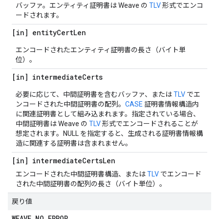
バッファ。エンティティ証明書は Weave の
TLV
形式でエンコ
ードされます。
[in] entity
Cert
Len
エンコードされたエンティティ証明書の長さ（バイト単
位）。
[in] intermediate
Certs
必要に応じて、中間証明書を含むバッファ、または
TLV
でエ
ンコードされた中間証明書の配列。
CASE
証明書情報構造内
に関連証明書として組み込まれます。指定されている場合、
中間証明書は Weave の
TLV
形式でエンコードされることが
想定されます。NULL を指定すると、生成される証明書情報構
造に関連する証明書は含まれません。
[in] intermediate
Certs
Len
エンコードされた中間証明書構造、または
TLV
でエンコード
された中間証明書の配列の長さ（バイト単位）。
戻り値
WEAVE
_
NO
_
ERROR