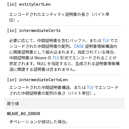
[in] entity
Cert
Len
エンコードされたエンティティ証明書の長さ（バイト単
位）。
[in] intermediate
Certs
必要に応じて、中間証明書を含むバッファ、または
TLV
でエ
ンコードされた中間証明書の配列。
CASE
証明書情報構造内
に関連証明書として組み込まれます。指定されている場合、
中間証明書は Weave の
TLV
形式でエンコードされることが
想定されます。NULL を指定すると、生成される証明書情報構
造に関連する証明書は含まれません。
[in] intermediate
Certs
Len
エンコードされた中間証明書構造、または
TLV
でエンコード
された中間証明書の配列の長さ（バイト単位）。
戻り値
WEAVE
_
NO
_
ERROR
オペレーションが成功した場合。