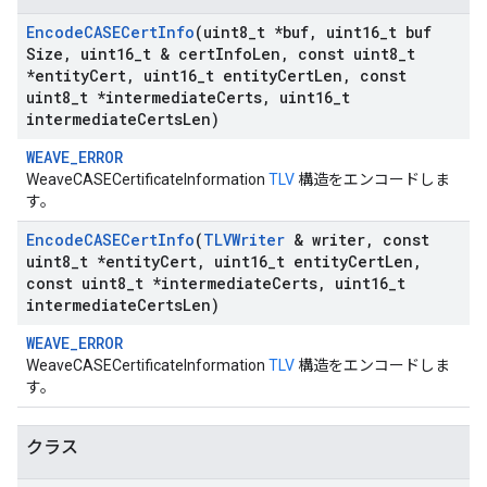
Encode
CASECert
Info
(uint8
_
t *buf
,
uint16
_
t buf
Size
,
uint16
_
t & cert
Info
Len
,
const uint8
_
t
*entity
Cert
,
uint16
_
t entity
Cert
Len
,
const
uint8
_
t *intermediate
Certs
,
uint16
_
t
intermediate
Certs
Len)
WEAVE_ERROR
WeaveCASECertificateInformation
TLV
構造をエンコードしま
す。
Encode
CASECert
Info
(
TLVWriter
& writer
,
const
uint8
_
t *entity
Cert
,
uint16
_
t entity
Cert
Len
,
const uint8
_
t *intermediate
Certs
,
uint16
_
t
intermediate
Certs
Len)
WEAVE_ERROR
WeaveCASECertificateInformation
TLV
構造をエンコードしま
す。
クラス