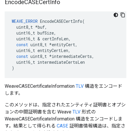
Encode
CASECert
Info
WEAVE_ERROR
EncodeCASECertInfo
(
uint8_t
*
buf
,
uint16_t
bufSize
,
uint16_t
&
certInfoLen
,
const
uint8_t
*
entityCert
,
uint16_t
entityCertLen
,
const
uint8_t
*
intermediateCerts
,
uint16_t
intermediateCertsLen
)
WeaveCASECertificateInformation
TLV
構造をエンコード
します。
このメソッドは、指定されたエンティティ証明書とオプシ
ョンの中間証明書を含む Weave
TLV
形式の
WeaveCASECertificateInformation 構造をエンコードしま
す。結果として得られる
CASE
証明書情報構造は、指定さ