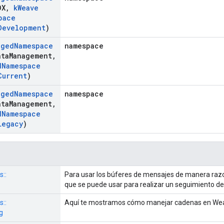
DX
,
k
Weave
pace
Development
)
aged
Namespace
namespace
ata
Management
,
d
Namespace
Current
)
aged
Namespace
namespace
ata
Management
,
d
Namespace
Legacy
)
s::
Para usar los búferes de mensajes de manera razon
que se puede usar para realizar un seguimiento de l
s::
Aquí te mostramos cómo manejar cadenas en We
g