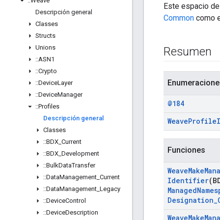
::
Weave
Este espacio de
Descripción general
Common
como e
Classes
Structs
Unions
Resumen
::
ASN1
::
Crypto
Enumeracione
::
Device
Layer
::
Device
Manager
@184
::
Profiles
Descripción general
Weave
Profile
Classes
::
BDX
_
Current
Funciones
::
BDX
_
Development
::
Bulk
Data
Transfer
Weave
Make
Man
::
Data
Management
_
Current
Identifier
(B
::
Data
Management
_
Legacy
Managed
Names
Designation
_
::
Device
Control
::
Device
Description
Weave
Make
Man