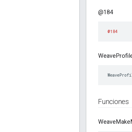
@184
@184
Weave
Profil
 WeaveProfi
Funciones
Weave
Make