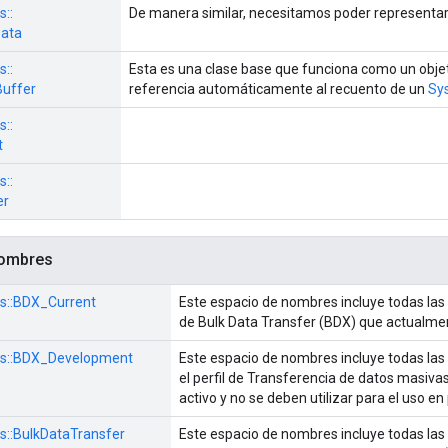
s::
De manera similar, necesitamos poder representa
ata
s::
Esta es una clase base que funciona como un obje
Buffer
referencia automáticamente al recuento de un
Sy
s::
t
s::
er
nombres
s::
BDX_Current
Este espacio de nombres incluye todas las 
de Bulk Data Transfer (BDX) que actualmen
s::
BDX_Development
Este espacio de nombres incluye todas las
el perfil de Transferencia de datos masiva
activo y no se deben utilizar para el uso en
s::
BulkDataTransfer
Este espacio de nombres incluye todas las