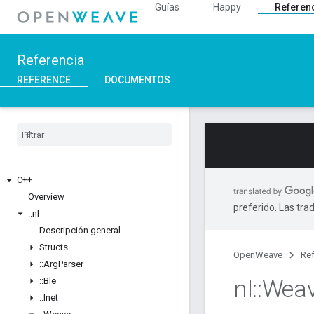
Guías
Happy
Referen
Referencia
REFERENCE
DOCUMENTOS
C++
Overview
preferido. Las tra
::
nl
Descripción general
Structs
OpenWeave
Ref
::
Arg
Parser
nl
::
Wea
::
Ble
::
Inet