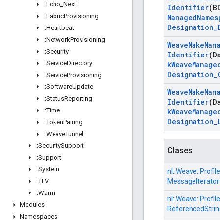
::
Echo
_
Next
Identifier
(B
::
Fabric
Provisioning
Managed
Names
Designation
_
::
Heartbeat
::
Network
Provisioning
Weave
Make
Man
::
Security
Identifier
(D
::
Service
Directory
k
Weave
Manage
Designation
_
::
Service
Provisioning
::
Software
Update
Weave
Make
Man
::
Status
Reporting
Identifier
(D
::
Time
k
Weave
Manage
Designation
_
::
Token
Pairing
::
Weave
Tunnel
::
Security
Support
Clases
::
Support
::
System
nl::
Weave::
Profile
::
TLV
MessageIterator
::
Warm
nl::
Weave::
Profile
Modules
ReferencedStrin
Namespaces