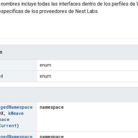
 nombres incluye todas las interfaces dentro de los perfiles de
specíficas de los proveedores de Nest Labs.
s
enum
Id
enum
aged
Namespace
namespace
DX
,
k
Weave
pace
Current
)
aged
Namespace
namespace