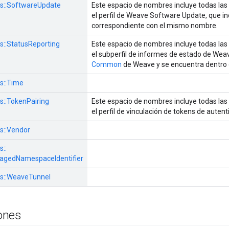
s::
SoftwareUpdate
Este espacio de nombres incluye todas las
el perfil de Weave Software Update, que in
correspondiente con el mismo nombre.
s::
StatusReporting
Este espacio de nombres incluye todas las
el subperfil de informes de estado de Weav
Common
de Weave y se encuentra dentro d
s::
Time
s::
TokenPairing
Este espacio de nombres incluye todas las
el perfil de vinculación de tokens de auten
s::
Vendor
s::
gedNamespaceIdentifier
s::
WeaveTunnel
ones