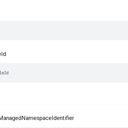
e
Id
leId
Managed
Namespace
Identifier