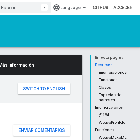
/
GITHUB
ACCEDER
En esta página
Más información
Resumen
Enumeraciones
Funciones
Clases
Espacios de
nombres
Enumeraciones
@184
WeaveProfileId
Funciones
ENVIAR COMENTARIOS
WeaveMakeMan