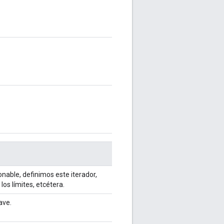
able, definimos este iterador,
os límites, etcétera.
ave.