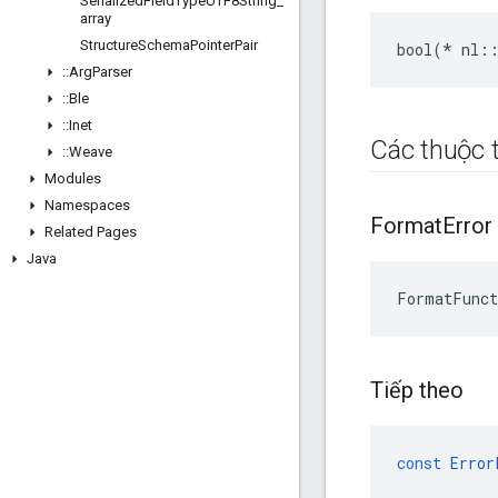
Serialized
Field
Type
UTF8String
_
array
Structure
Schema
Pointer
Pair
bool(* nl::
::
Arg
Parser
::
Ble
::
Inet
Các thuộc t
::
Weave
Modules
Namespaces
Format
Error
Related Pages
Java
FormatFunct
Tiếp theo
const
Error