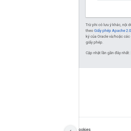
Trừ phi có lưu ý khác, nội
theo
Giấy phép Apache 2.0
ký của Oracle và/hoặc các 
giấy phép.
Cập nhật lần gần đây nhất:
GitHub
OpenWeave
Happy
OpenThread
Điều khoản
Quyền riêng tư
Manage cookies