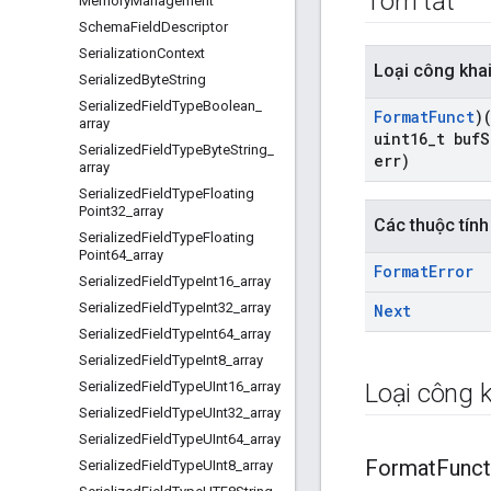
Tóm tắt
Memory
Management
Schema
Field
Descriptor
Serialization
Context
Loại công kha
Serialized
Byte
String
Serialized
Field
Type
Boolean
_
Format
Funct
)
array
uint16
_
t buf
S
Serialized
Field
Type
Byte
String
_
err)
array
Serialized
Field
Type
Floating
Point32
_
array
Các thuộc tính
Serialized
Field
Type
Floating
Point64
_
array
Format
Error
Serialized
Field
Type
Int16
_
array
Serialized
Field
Type
Int32
_
array
Next
Serialized
Field
Type
Int64
_
array
Serialized
Field
Type
Int8
_
array
Serialized
Field
Type
UInt16
_
array
Loại công k
Serialized
Field
Type
UInt32
_
array
Serialized
Field
Type
UInt64
_
array
Format
Funct
Serialized
Field
Type
UInt8
_
array