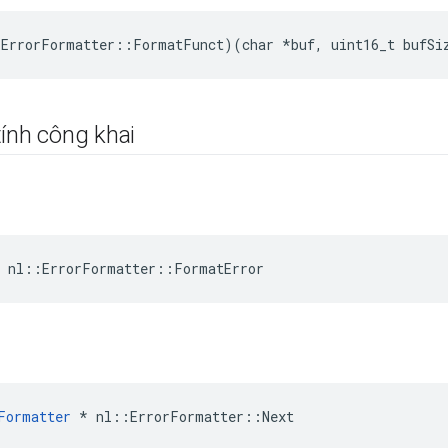
ErrorFormatter::FormatFunct)(char *buf, uint16_t bufSi
ính công khai
 nl::ErrorFormatter::FormatError
Formatter
*
nl
::
ErrorFormatter
::
Next