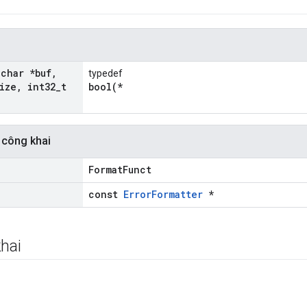
i
(char *buf
,
typedef
ize
,
int32
_
t
bool(*
 công khai
FormatFunct
const
ErrorFormatter
*
hai