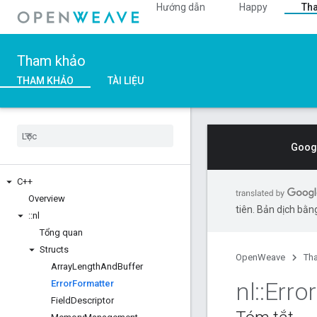
Hướng dẫn
Happy
Th
Tham khảo
THAM KHẢO
TÀI LIỆU
Googl
C++
Overview
tiên. Bản dịch bằng
::
nl
Tổng quan
Structs
OpenWeave
Th
Array
Length
And
Buffer
nl
::
Error
Error
Formatter
Field
Descriptor