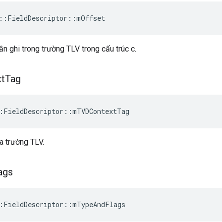
::FieldDescriptor::mOffset
ần ghi trong trường TLV trong cấu trúc c.
t
Tag
:FieldDescriptor::mTVDContextTag
a trường TLV.
ags
:FieldDescriptor::mTypeAndFlags