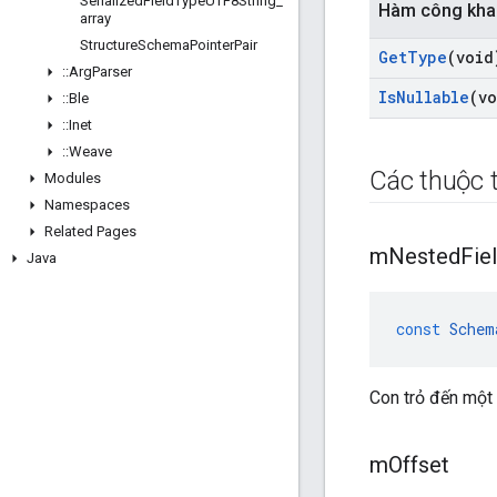
Serialized
Field
Type
UTF8String
_
Hàm công kha
array
Structure
Schema
Pointer
Pair
Get
Type
(void
::
Arg
Parser
Is
Nullable
(v
::
Ble
::
Inet
::
Weave
Các thuộc t
Modules
Namespaces
Related Pages
m
Nested
Fie
Java
const
Schem
Con trỏ đến một 
m
Offset