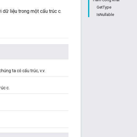
GetType
 dữ liệu trong một cấu trúc c.
IsNullable
úng ta có cấu trúc, v.v.
rúc c.