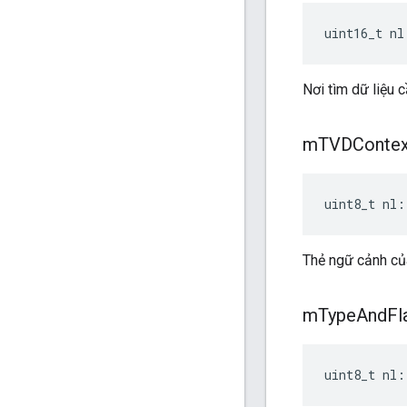
uint16_t nl
Nơi tìm dữ liệu c
m
TVDContex
uint8_t nl:
Thẻ ngữ cảnh củ
m
Type
And
Fl
uint8_t nl: