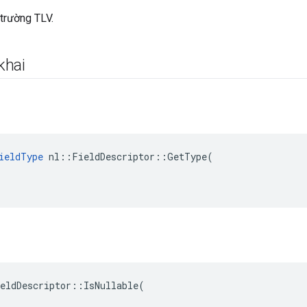
 trường TLV.
khai
ieldType
nl
::
FieldDescriptor
::
GetType
(
eldDescriptor
::
IsNullable
(