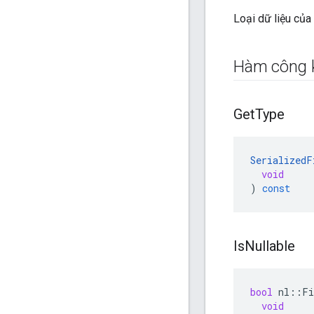
Loại dữ liệu của
Hàm công 
Get
Type
SerializedF
void
)
const
Is
Nullable
bool
nl
::
Fi
void