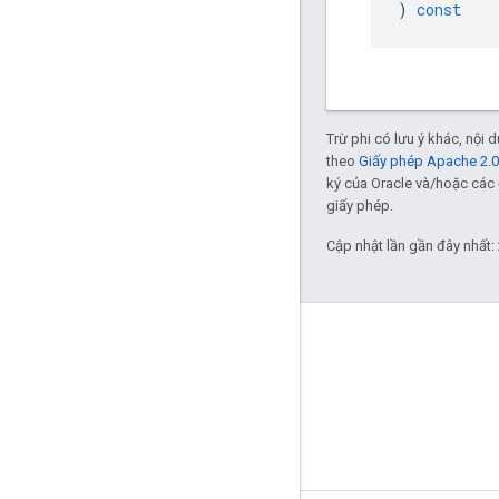
)
const
Trừ phi có lưu ý khác, nội
theo
Giấy phép Apache 2.0
ký của Oracle và/hoặc các 
giấy phép.
Cập nhật lần gần đây nhất:
GitHub
OpenWeave
Happy
OpenThread