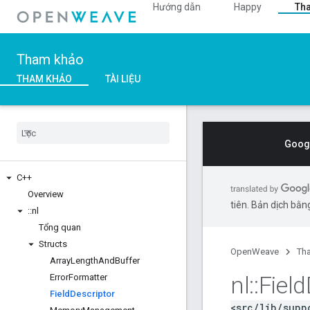
Hướng dẫn
Happy
Th
Tham khảo
THAM KHẢO
TÀI LIỆU
Googl
C++
Overview
tiên. Bản dịch bằng
::
nl
Tổng quan
Structs
OpenWeave
Th
Array
Length
And
Buffer
nl
::
Field
Error
Formatter
Field
Descriptor
<src/lib/supp