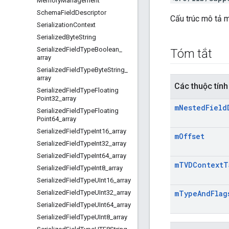
Memory
Management
Schema
Field
Descriptor
Cấu trúc mô tả m
Serialization
Context
Serialized
Byte
String
Serialized
Field
Type
Boolean
_
Tóm tắt
array
Serialized
Field
Type
Byte
String
_
array
Các thuộc tính
Serialized
Field
Type
Floating
Point32
_
array
m
Nested
Field
Serialized
Field
Type
Floating
Point64
_
array
Serialized
Field
Type
Int16
_
array
m
Offset
Serialized
Field
Type
Int32
_
array
Serialized
Field
Type
Int64
_
array
m
TVDContext
T
Serialized
Field
Type
Int8
_
array
Serialized
Field
Type
UInt16
_
array
Serialized
Field
Type
UInt32
_
array
m
Type
And
Flag
Serialized
Field
Type
UInt64
_
array
Serialized
Field
Type
UInt8
_
array