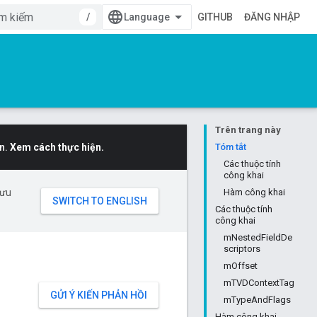
/
GITHUB
ĐĂNG NHẬP
Trên trang này
n.
Xem cách thực hiện.
Tóm tắt
Các thuộc tính
công khai
 ưu
Hàm công khai
Các thuộc tính
công khai
mNestedFieldDe
scriptors
mOffset
mTVDContextTag
GỬI Ý KIẾN PHẢN HỒI
mTypeAndFlags
Hàm công khai