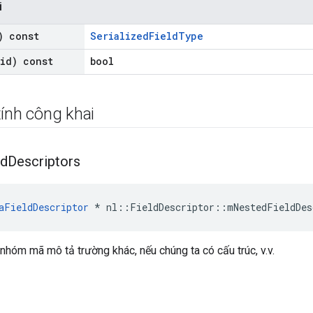
i
) const
SerializedFieldType
oid) const
bool
ính công khai
ld
Descriptors
aFieldDescriptor
*
nl
::
FieldDescriptor
::
mNestedFieldDes
nhóm mã mô tả trường khác, nếu chúng ta có cấu trúc, v.v.