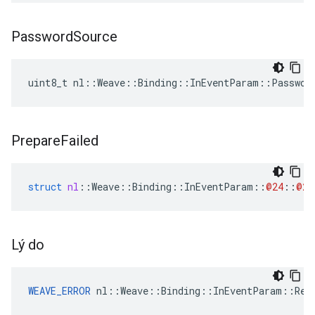
Password
Source
uint8_t nl::Weave::Binding::InEventParam::Passwor
Prepare
Failed
struct
nl
::
Weave
::
Binding
::
InEventParam
::
@24
::
@26
Lý do
WEAVE_ERROR
 nl::Weave::Binding::InEventParam::Rea