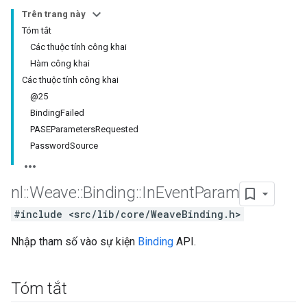
Trên trang này
Tóm tắt
Các thuộc tính công khai
Hàm công khai
Các thuộc tính công khai
@25
BindingFailed
PASEParametersRequested
PasswordSource
nl
::
Weave
::
Binding
::
In
Event
Param
#include <src/lib/core/WeaveBinding.h>
Nhập tham số vào sự kiện
Binding
API.
Tóm tắt