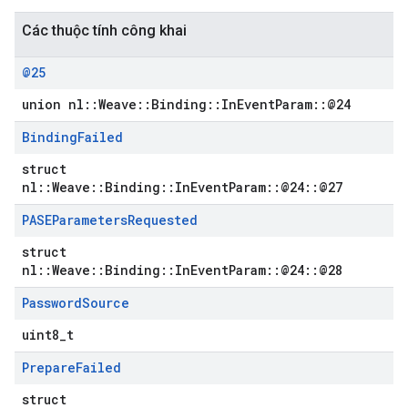
Các thuộc tính công khai
@25
union nl::Weave::Binding::InEventParam::@24
Binding
Failed
struct
nl::Weave::Binding::InEventParam::@24::@27
PASEParameters
Requested
struct
nl::Weave::Binding::InEventParam::@24::@28
Password
Source
uint8_t
Prepare
Failed
struct