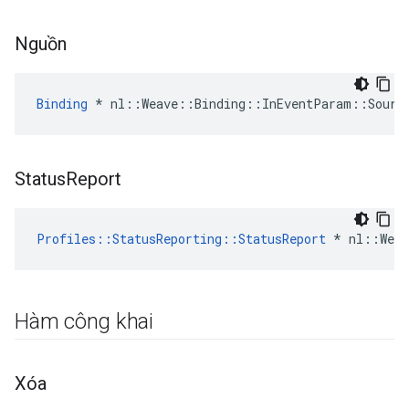
Nguồn
Binding
 * nl::Weave::Binding::InEventParam::Sourc
Status
Report
Profiles::StatusReporting::StatusReport
 * nl::Weav
Hàm công khai
Xóa