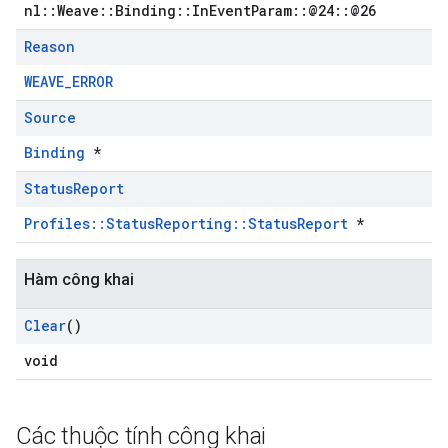
nl::Weave::Binding::InEventParam::@24::@26
Reason
WEAVE_ERROR
Source
Binding
*
Status
Report
Profiles::StatusReporting::StatusReport
*
Hàm công khai
Clear
()
void
Các thuộc tính công khai