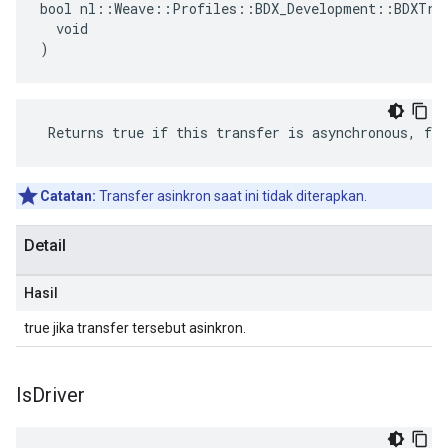
bool nl::Weave::Profiles::BDX_Development::BDXTran
  void

)
 Returns true if this transfer is asynchronous, fal
Catatan:
Transfer asinkron saat ini tidak diterapkan.
Detail
Hasil
true jika transfer tersebut asinkron.
Is
Driver