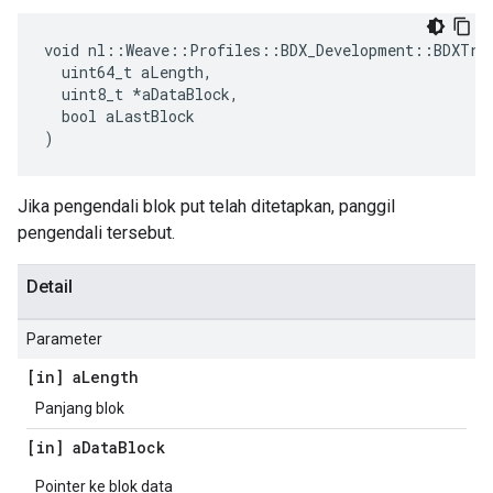
void nl::Weave::Profiles::BDX_Development::BDXTran
  uint64_t aLength,

  uint8_t *aDataBlock,

  bool aLastBlock

)
Jika pengendali blok put telah ditetapkan, panggil
pengendali tersebut.
Detail
Parameter
[in] a
Length
Panjang blok
[in] a
Data
Block
Pointer ke blok data