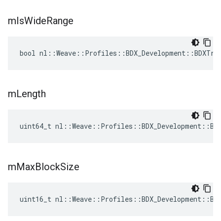
m
Is
Wide
Range
bool nl::Weave::Profiles::BDX_Development::BDXTra
m
Length
uint64_t nl::Weave::Profiles::BDX_Development::BD
m
Max
Block
Size
uint16_t nl::Weave::Profiles::BDX_Development::BD