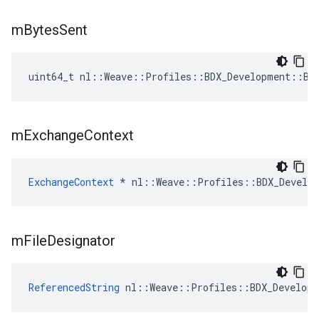
m
Bytes
Sent
uint64_t nl::Weave::Profiles::BDX_Development::BD
m
Exchange
Context
ExchangeContext
 * nl::Weave::Profiles::BDX_Develop
m
File
Designator
ReferencedString
 nl::Weave::Profiles::BDX_Developm