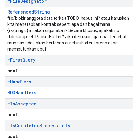
m
File
Designator
ReferencedString
file/blokir anggota data terkait TODO: hapus ini? atau haruskah
kita menetapkan kontrak seperti apa dan bagaimana
{i>string<i} ini akan digunakan? Secara khusus, apakah itu
didukung oleh PacketBuffer? Jika demikian, gambar tersebut
mungkin tidak akan bertahan di seluruh xfer karena akan
membutuhkan pbuf
m
First
Query
bool
m
Handlers
BDXHandlers
m
Is
Accepted
bool
m
Is
Completed
Successfully
bool