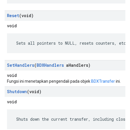
Reset
(void)
void
 Sets all pointers to NULL, resets counters, etc.
Set
Handlers
(
BDXHandlers
a
Handlers)
void
Fungsi ini menetapkan pengendali pada objek
BDXTransfer
ini.
Shutdown
(void)
void
 Shuts down the current transfer, including closin