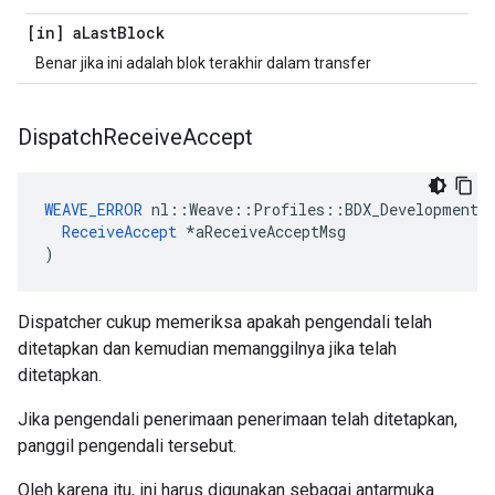
[in] a
Last
Block
Benar jika ini adalah blok terakhir dalam transfer
Dispatch
Receive
Accept
WEAVE_ERROR
 nl::Weave::Profiles::BDX_Development::
ReceiveAccept
 *aReceiveAcceptMsg

)
Dispatcher cukup memeriksa apakah pengendali telah
ditetapkan dan kemudian memanggilnya jika telah
ditetapkan.
Jika pengendali penerimaan penerimaan telah ditetapkan,
panggil pengendali tersebut.
Oleh karena itu, ini harus digunakan sebagai antarmuka