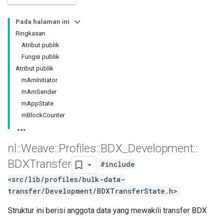
Pada halaman ini
Ringkasan
Atribut publik
Fungsi publik
Atribut publik
mAmInitiator
mAmSender
mAppState
mBlockCounter
nl
::
Weave
::
Profiles
::
BDX
_
Development
::
BDXTransfer
#include
<src/lib/profiles/bulk-data-
transfer/Development/BDXTransferState.h>
Struktur ini berisi anggota data yang mewakili transfer BDX