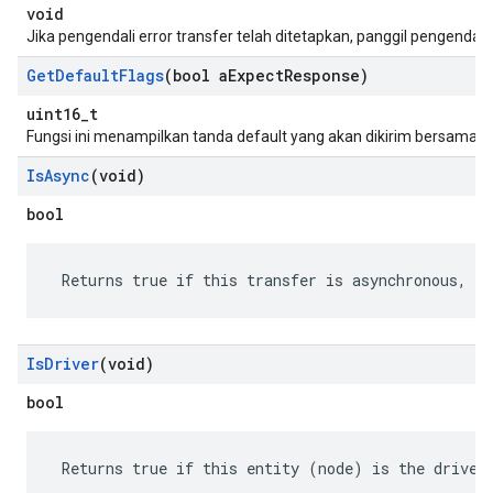
void
Jika pengendali error transfer telah ditetapkan, panggil pengendali 
Get
Default
Flags
(bool a
Expect
Response)
uint16_t
Fungsi ini menampilkan tanda default yang akan dikirim bersama p
Is
Async
(void)
bool
 Returns true if this transfer is asynchronous, fa
Is
Driver
(void)
bool
 Returns true if this entity (node) is the driver