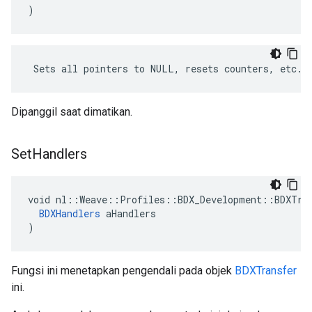
)
 Sets all pointers to NULL, resets counters, etc.
Dipanggil saat dimatikan.
Set
Handlers
void nl::Weave::Profiles::BDX_Development::BDXTran
BDXHandlers
 aHandlers

)
Fungsi ini menetapkan pengendali pada objek
BDXTransfer
ini.