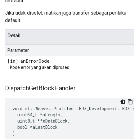
tersebut.
Jika tidak disetel, matikan juga transfer sebagai perilaku
default.
Detail
Parameter
[in] an
Error
Code
Kode error yang akan diproses
Dispatch
Get
Block
Handler
void nl::Weave::Profiles::BDX_Development::BDXTran
  uint64_t 
*aLength,
  uint8_t *
*aDataBlock,

  bool *aLastBlock

)