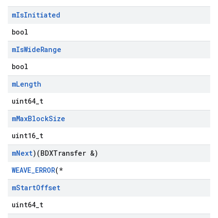
m
Is
Initiated
bool
m
Is
Wide
Range
bool
m
Length
uint64_t
m
Max
Block
Size
uint16_t
m
Next
)(BDXTransfer &)
WEAVE_ERROR
(*
m
Start
Offset
uint64_t