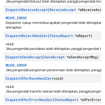
Jika pengendali blok put telah ditetapkan, panggil pengendali terse
Dispatch
Receive
Accept
(
Receive
Accept
*a
Receive
Acce
WEAVE_ERROR
Dispatcher cukup memeriksa apakah pengendali telah ditetapkan 
ditetapkan.
Dispatch
Reject
Handler
(
Status
Report
*a
Report)
void
Jika pengendali penolakan telah ditetapkan, panggil pengendali ter
Dispatch
Send
Accept
(
Send
Accept
*a
Send
Accept
Msg)
WEAVE_ERROR
Jika pengendali pengiriman penerimaan telah ditetapkan, panggil p
Dispatch
Xfer
Done
Handler
(void)
void
Jika pengendali transfer selesai telah ditetapkan, panggil pengendal
Dispatch
Xfer
Error
Handler
(
Status
Report
*a
Xfer
Error)