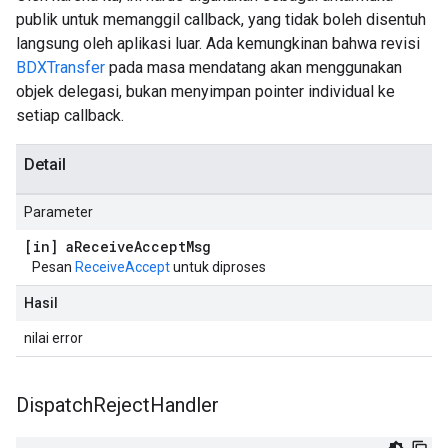
publik untuk memanggil callback, yang tidak boleh disentuh
langsung oleh aplikasi luar. Ada kemungkinan bahwa revisi
BDXTransfer
pada masa mendatang akan menggunakan
objek delegasi, bukan menyimpan pointer individual ke
setiap callback.
Detail
Parameter
[in] a
Receive
Accept
Msg
Pesan
ReceiveAccept
untuk diproses
Hasil
nilai error
Dispatch
Reject
Handler