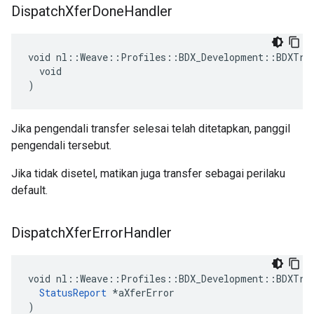
Dispatch
Xfer
Done
Handler
void nl::Weave::Profiles::BDX_Development::BDXTran
  void

)
Jika pengendali transfer selesai telah ditetapkan, panggil
pengendali tersebut.
Jika tidak disetel, matikan juga transfer sebagai perilaku
default.
Dispatch
Xfer
Error
Handler
void nl::Weave::Profiles::BDX_Development::BDXTran
StatusReport
 *aXferError

)