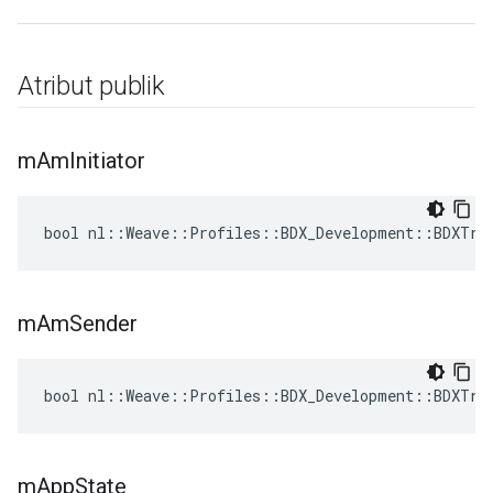
Atribut publik
m
Am
Initiator
bool nl::Weave::Profiles::BDX_Development::BDXTra
m
Am
Sender
bool nl::Weave::Profiles::BDX_Development::BDXTra
m
App
State