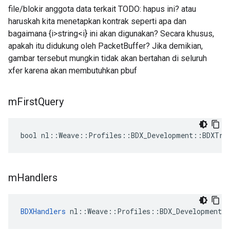
file/blokir anggota data terkait TODO: hapus ini? atau
haruskah kita menetapkan kontrak seperti apa dan
bagaimana {i>string<i} ini akan digunakan? Secara khusus,
apakah itu didukung oleh PacketBuffer? Jika demikian,
gambar tersebut mungkin tidak akan bertahan di seluruh
xfer karena akan membutuhkan pbuf
m
First
Query
bool nl::Weave::Profiles::BDX_Development::BDXTra
m
Handlers
BDXHandlers
 nl::Weave::Profiles::BDX_Development: