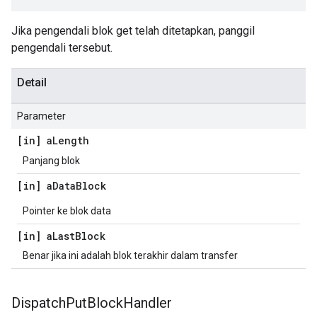
Jika pengendali blok get telah ditetapkan, panggil
pengendali tersebut.
Detail
Parameter
[in] a
Length
Panjang blok
[in] a
Data
Block
Pointer ke blok data
[in] a
Last
Block
Benar jika ini adalah blok terakhir dalam transfer
Dispatch
Put
Block
Handler