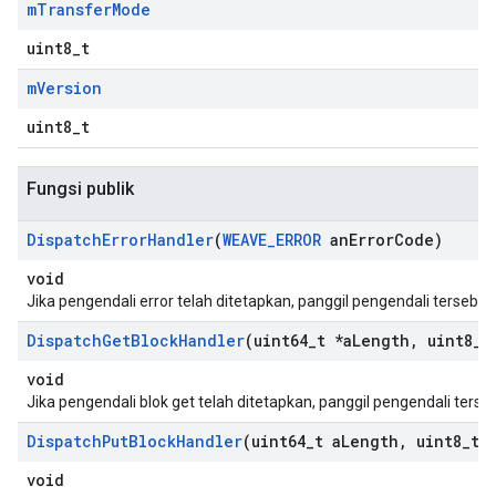
m
Transfer
Mode
uint8_t
m
Version
uint8_t
Fungsi publik
Dispatch
Error
Handler
(
WEAVE
_
ERROR
an
Error
Code)
void
Jika pengendali error telah ditetapkan, panggil pengendali tersebut.
Dispatch
Get
Block
Handler
(uint64
_
t *a
Length
,
uint8
_
t
void
Jika pengendali blok get telah ditetapkan, panggil pengendali terse
Dispatch
Put
Block
Handler
(uint64
_
t a
Length
,
uint8
_
t 
void