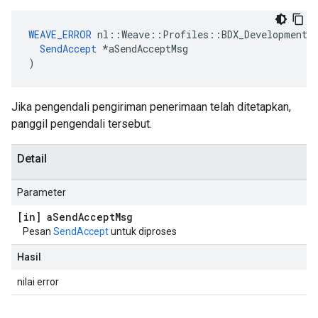
WEAVE_ERROR
 nl::Weave::Profiles::BDX_Development::
SendAccept
 *aSendAcceptMsg

)
Jika pengendali pengiriman penerimaan telah ditetapkan,
panggil pengendali tersebut.
Detail
Parameter
[in] a
Send
Accept
Msg
Pesan
SendAccept
untuk diproses
Hasil
nilai error