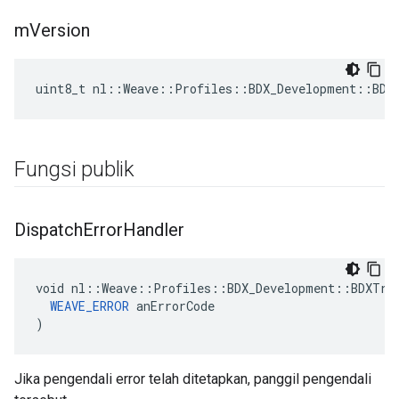
m
Version
uint8_t nl::Weave::Profiles::BDX_Development::BDX
Fungsi publik
Dispatch
Error
Handler
void nl::Weave::Profiles::BDX_Development::BDXTran
WEAVE_ERROR
 anErrorCode

)
Jika pengendali error telah ditetapkan, panggil pengendali