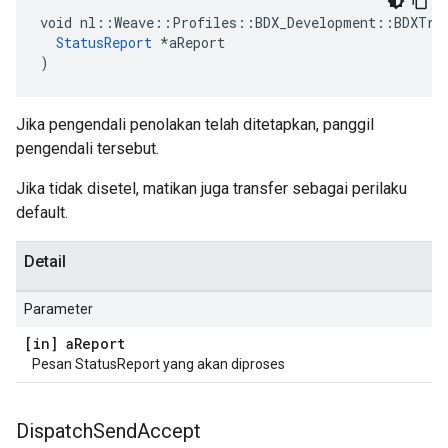
void nl::Weave::Profiles::BDX_Development::BDXTran
StatusReport
 *aReport

)
Jika pengendali penolakan telah ditetapkan, panggil
pengendali tersebut.
Jika tidak disetel, matikan juga transfer sebagai perilaku
default.
Detail
Parameter
[in] a
Report
Pesan StatusReport yang akan diproses
Dispatch
Send
Accept