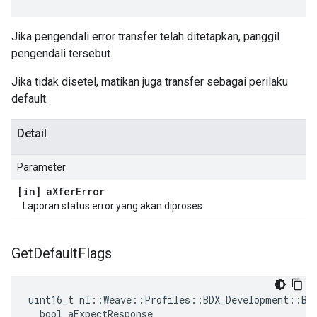
Jika pengendali error transfer telah ditetapkan, panggil
pengendali tersebut.
Jika tidak disetel, matikan juga transfer sebagai perilaku
default.
Detail
Parameter
[in] a
Xfer
Error
Laporan status error yang akan diproses
Get
Default
Flags
uint16_t nl::Weave::Profiles::BDX_Development::BDX
  bool aExpectResponse
