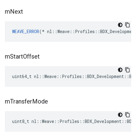
m
Next
WEAVE_ERROR
(* nl::Weave::Profiles::BDX_Developmen
m
Start
Offset
uint64_t nl::Weave::Profiles::BDX_Development::BD
m
Transfer
Mode
uint8_t nl::Weave::Profiles::BDX_Development::BDX