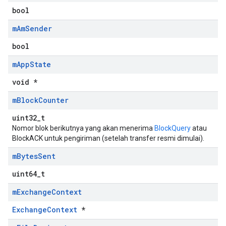
bool
m
Am
Sender
bool
m
App
State
void *
m
Block
Counter
uint32_t
Nomor blok berikutnya yang akan menerima
BlockQuery
atau
BlockACK untuk pengiriman (setelah transfer resmi dimulai).
m
Bytes
Sent
uint64_t
m
Exchange
Context
ExchangeContext
*