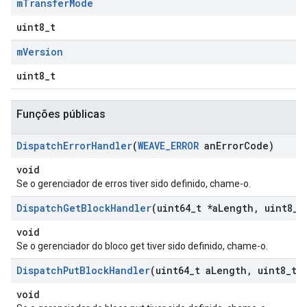
m
Transfer
Mode
uint8_t
m
Version
uint8_t
Funções públicas
Dispatch
Error
Handler
(
WEAVE
_
ERROR
an
Error
Code)
void
Se o gerenciador de erros tiver sido definido, chame-o.
Dispatch
Get
Block
Handler
(uint64
_
t *a
Length
,
uint8
_
t
void
Se o gerenciador do bloco get tiver sido definido, chame-o.
Dispatch
Put
Block
Handler
(uint64
_
t a
Length
,
uint8
_
t 
void