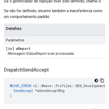
Se o gerenciador de rejeição tiver sido definido, chame-o.
Se não for definido, encerre também a transferência como
um comportamento padrão.
Detalhes
Parâmetros
[in] a
Report
Mensagem StatusReport a ser processada
Dispatch
Send
Accept
WEAVE_ERROR
 nl::Weave::Profiles::BDX_Development::
SendAccept
 *aSendAcceptMsg

)