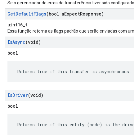
Se o gerenciador de erros de transferência tiver sido configurado,
Get
Default
Flags
(bool a
Expect
Response)
uint16_t
Essa função retorna as flags padrão que serão enviadas com um
Is
Async
(void)
bool
 Returns true if this transfer is asynchronous, fa
Is
Driver
(void)
bool
 Returns true if this entity (node) is the driver