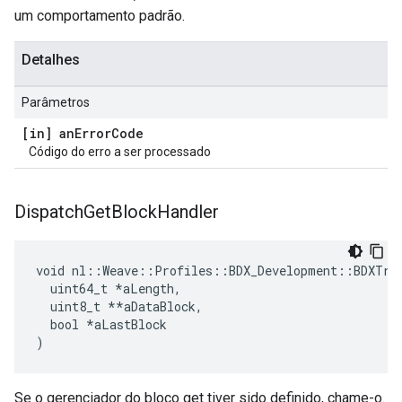
um comportamento padrão.
Detalhes
Parâmetros
[in] an
Error
Code
Código do erro a ser processado
Dispatch
Get
Block
Handler
void nl::Weave::Profiles::BDX_Development::BDXTran
  uint64_t 
*aLength,
  uint8_t *
*aDataBlock,

  bool *aLastBlock

)
Se o gerenciador do bloco get tiver sido definido, chame-o.