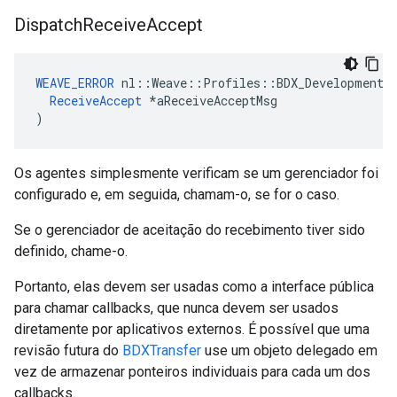
Dispatch
Receive
Accept
WEAVE_ERROR
 nl::Weave::Profiles::BDX_Development::
ReceiveAccept
 *aReceiveAcceptMsg

)
Os agentes simplesmente verificam se um gerenciador foi
configurado e, em seguida, chamam-o, se for o caso.
Se o gerenciador de aceitação do recebimento tiver sido
definido, chame-o.
Portanto, elas devem ser usadas como a interface pública
para chamar callbacks, que nunca devem ser usados
diretamente por aplicativos externos. É possível que uma
revisão futura do
BDXTransfer
use um objeto delegado em
vez de armazenar ponteiros individuais para cada um dos
callbacks.