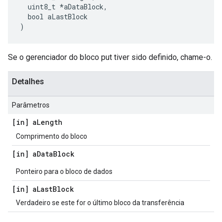
  uint8_t *aDataBlock,

  bool aLastBlock

)
Se o gerenciador do bloco put tiver sido definido, chame-o.
Detalhes
Parâmetros
[in] a
Length
Comprimento do bloco
[in] a
Data
Block
Ponteiro para o bloco de dados
[in] a
Last
Block
Verdadeiro se este for o último bloco da transferência