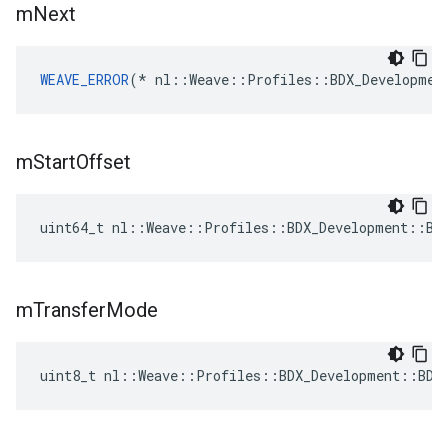
m
Next
WEAVE_ERROR
(* nl::Weave::Profiles::BDX_Developmen
m
Start
Offset
uint64_t nl::Weave::Profiles::BDX_Development::BD
m
Transfer
Mode
uint8_t nl::Weave::Profiles::BDX_Development::BDX