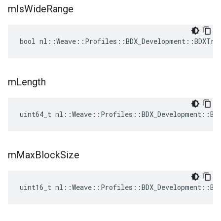
m
Is
Wide
Range
bool nl::Weave::Profiles::BDX_Development::BDXTra
m
Length
uint64_t nl::Weave::Profiles::BDX_Development::BD
m
Max
Block
Size
uint16_t nl::Weave::Profiles::BDX_Development::BD