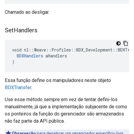
Chamado ao desligar.
Set
Handlers
void nl::Weave::Profiles::BDX_Development::BDXTran
BDXHandlers
 aHandlers

)
Essa função define os manipuladores neste objeto
BDXTransfer
.
Use esse método sempre em vez de tentar defini-los
manualmente, já que a implementação subjacente de como
os ponteiros da função do gerenciador são armazenados
não faz parte da API pública.
Observação
:para desativar um gerenciador específico (por