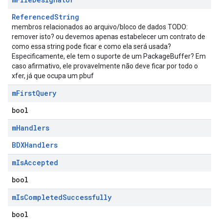
ReferencedString
membros relacionados ao arquivo/bloco de dados TODO:
remover isto? ou devemos apenas estabelecer um contrato de
como essa string pode ficar e como ela será usada?
Especificamente, ele tem o suporte de um PackageBuffer? Em
caso afirmativo, ele provavelmente não deve ficar por todo o
xfer, já que ocupa um pbuf
m
First
Query
bool
m
Handlers
BDXHandlers
m
Is
Accepted
bool
m
Is
Completed
Successfully
bool