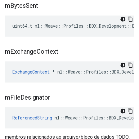
m
Bytes
Sent
uint64_t nl::Weave::Profiles::BDX_Development::BD
m
Exchange
Context
ExchangeContext
 * nl::Weave::Profiles::BDX_Develop
m
File
Designator
ReferencedString
 nl::Weave::Profiles::BDX_Developm
membros relacionados ao arquivo/bloco de dados TODO: