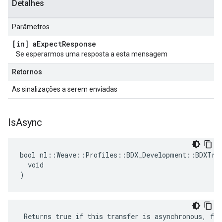
Detalhes
Parâmetros
[in] a
Expect
Response
Se esperarmos uma resposta a esta mensagem
Retornos
As sinalizações a serem enviadas
Is
Async
bool nl::Weave::Profiles::BDX_Development::BDXTran
  void

)
 Returns true if this transfer is asynchronous, fal