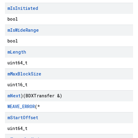
m
Is
Initiated
bool
m
Is
Wide
Range
bool
m
Length
uint64_t
m
Max
Block
Size
uint16_t
m
Next
)(BDXTransfer &)
WEAVE_ERROR
(*
m
Start
Offset
uint64_t