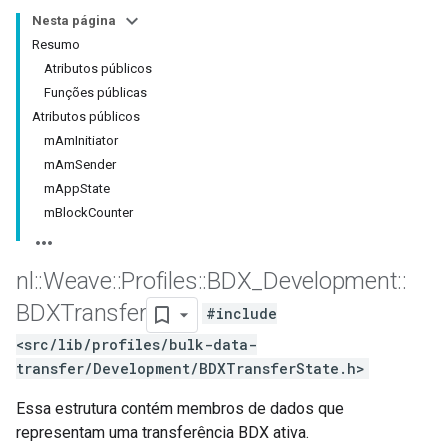
Nesta página
Resumo
Atributos públicos
Funções públicas
Atributos públicos
mAmInitiator
mAmSender
mAppState
mBlockCounter
nl
::
Weave
::
Profiles
::
BDX
_
Development
::
BDXTransfer
#include
<src/lib/profiles/bulk-data-
transfer/Development/BDXTransferState.h>
Essa estrutura contém membros de dados que
representam uma transferência BDX ativa.