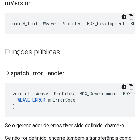
m
Version
uint8_t nl::Weave::Profiles::BDX_Development::BDX
Funções públicas
Dispatch
Error
Handler
void nl::Weave::Profiles::BDX_Development::BDXTran
WEAVE_ERROR
 anErrorCode

)
Se o gerenciador de erros tiver sido definido, chame-o.
Se não for definido, encerre também a transferência como