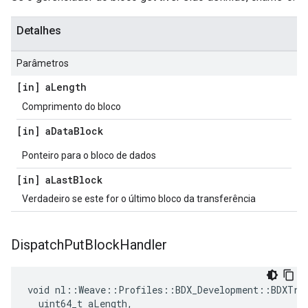
Detalhes
Parâmetros
[in] a
Length
Comprimento do bloco
[in] a
Data
Block
Ponteiro para o bloco de dados
[in] a
Last
Block
Verdadeiro se este for o último bloco da transferência
Dispatch
Put
Block
Handler
void nl::Weave::Profiles::BDX_Development::BDXTran
  uint64_t aLength,
