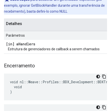
exemplo, ignorar GetBlockHandler durante uma transferência de
recebimento), basta defini-lo como NULL
Detalhes
Parâmetros
[in] a
Handlers
Estrutura de gerenciadores de callback a serem chamados
Encerramento
void nl::Weave::Profiles::BDX_Development::BDXTran
  void

)