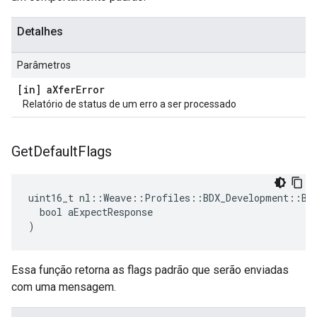
Detalhes
Parâmetros
[in] a
Xfer
Error
Relatório de status de um erro a ser processado
Get
Default
Flags
uint16_t nl::Weave::Profiles::BDX_Development::BDX
  bool aExpectResponse

)
Essa função retorna as flags padrão que serão enviadas
com uma mensagem.