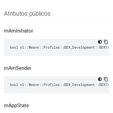
Atributos públicos
m
Am
Initiator
bool nl::Weave::Profiles::BDX_Development::BDXTra
m
Am
Sender
bool nl::Weave::Profiles::BDX_Development::BDXTra
m
App
State