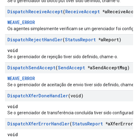
Se o gerenciador do bloco put tiver sido definido, chame-o.
Dispatch
Receive
Accept
(
Receive
Accept
*a
Receive
Acce
WEAVE_ERROR
Os agentes simplesmente verificam se um gerenciador foi configur
Dispatch
Reject
Handler
(
Status
Report
*a
Report)
void
Se o gerenciador de rejeição tiver sido definido, chame-o.
Dispatch
Send
Accept
(
Send
Accept
*a
Send
Accept
Msg)
WEAVE_ERROR
Se o gerenciador de aceitação de envio tiver sido definido, chame-o
Dispatch
Xfer
Done
Handler
(void)
void
Se o gerenciador de transferência concluída tiver sido configurado
Dispatch
Xfer
Error
Handler
(
Status
Report
*a
Xfer
Error)
void