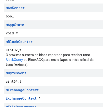
m
Am
Sender
bool
m
App
State
void *
m
Block
Counter
uint32_t
O próximo número de bloco esperado para receber uma
BlockQuery
ou BlockACK para envio (após o início oficial da
transferência).
m
Bytes
Sent
uint64_t
m
Exchange
Context
ExchangeContext
*
m
File
Designator