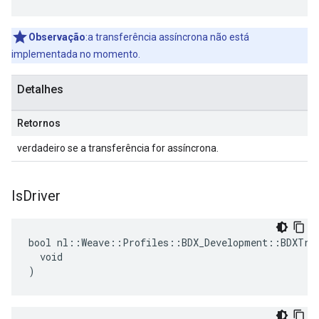
Observação
:a transferência assíncrona não está
implementada no momento.
Detalhes
Retornos
verdadeiro se a transferência for assíncrona.
Is
Driver
bool nl::Weave::Profiles::BDX_Development::BDXTran
  void

)