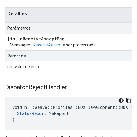
Detalhes
Parâmetros
[in] a
Receive
Accept
Msg
Mensagem
ReceiveAccept
a ser processada
Retornos
um valor de erro
Dispatch
Reject
Handler
void nl::Weave::Profiles::BDX_Development::BDXTran
StatusReport
 *aReport

)