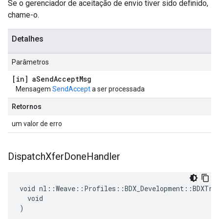
Se o gerenciador de aceitação de envio tiver sido definido,
chame-o.
Detalhes
Parâmetros
[in] a
Send
Accept
Msg
Mensagem
SendAccept
a ser processada
Retornos
um valor de erro
Dispatch
Xfer
Done
Handler
void nl::Weave::Profiles::BDX_Development::BDXTran
  void

)