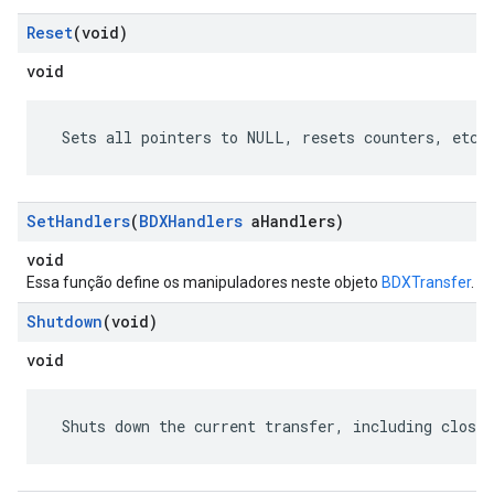
Reset
(void)
void
 Sets all pointers to NULL, resets counters, etc.
Set
Handlers
(
BDXHandlers
a
Handlers)
void
Essa função define os manipuladores neste objeto
BDXTransfer
.
Shutdown
(void)
void
 Shuts down the current transfer, including closin