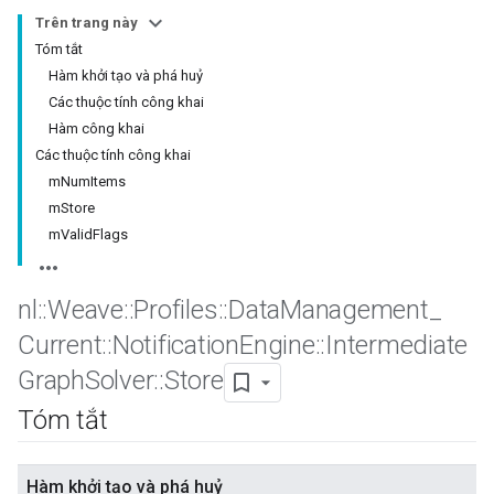
Trên trang này
Tóm tắt
Hàm khởi tạo và phá huỷ
Các thuộc tính công khai
Hàm công khai
Các thuộc tính công khai
mNumItems
mStore
mValidFlags
nl
::
Weave
::
Profiles
::
Data
Management
_
Current
::
Notification
Engine
::
Intermediate
Graph
Solver
::
Store
Tóm tắt
Hàm khởi tạo và phá huỷ