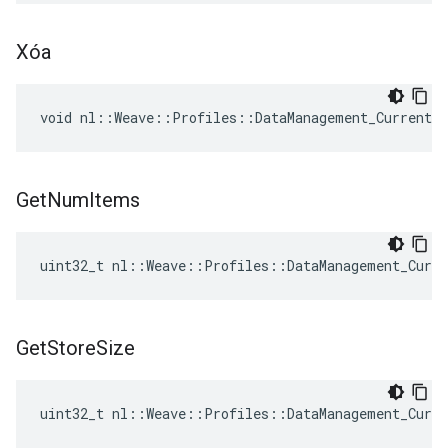
Xóa
void nl::Weave::Profiles::DataManagement_Current:
Get
Num
Items
uint32_t nl::Weave::Profiles::DataManagement_Curr
Get
Store
Size
uint32_t nl::Weave::Profiles::DataManagement_Curr