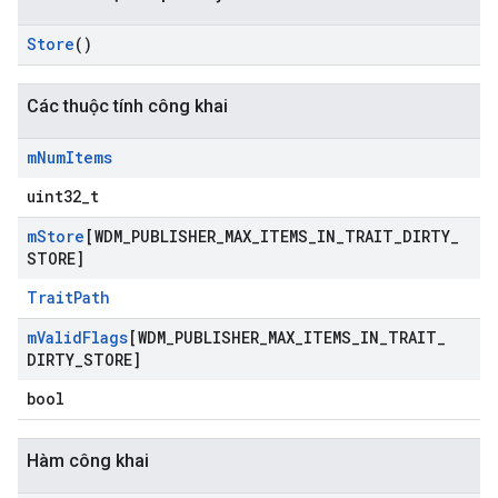
Store
()
Các thuộc tính công khai
m
Num
Items
uint32_t
m
Store
[WDM
_
PUBLISHER
_
MAX
_
ITEMS
_
IN
_
TRAIT
_
DIRTY
_
STORE]
TraitPath
m
Valid
Flags
[WDM
_
PUBLISHER
_
MAX
_
ITEMS
_
IN
_
TRAIT
_
DIRTY
_
STORE]
bool
Hàm công khai