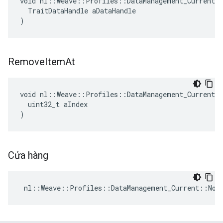
void nl::Weave::Profiles::DataManagement_Current::
  TraitDataHandle aDataHandle

)
Remove
Item
At
void nl::Weave::Profiles::DataManagement_Current::
  uint32_t aIndex

)
Cửa hàng
 nl::Weave::Profiles::DataManagement_Current::Not