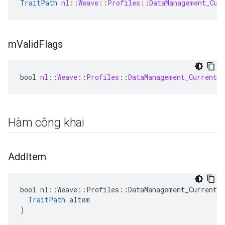
TraitPath
nl
:
:
Weave
:
:
Profiles
:
:
DataManagement_Cur
m
Valid
Flags
bool
nl
:
:
Weave
:
:
Profiles
:
:
DataManagement_Current
:
Hàm công khai
Add
Item
bool nl::Weave::Profiles::DataManagement_Current::
TraitPath
 aItem

)