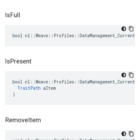
Is
Full
bool nl::Weave::Profiles::DataManagement_Current:
Is
Present
bool nl::Weave::Profiles::DataManagement_Current::
TraitPath
 aItem

)
Remove
Item