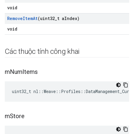
void
Remove
Item
At
(uint32
_
t a
Index)
void
Các thuộc tính công khai
m
Num
Items
uint32_t nl::Weave::Profiles::DataManagement_Curr
m
Store