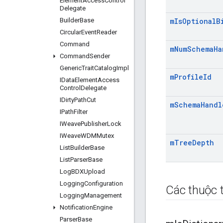
Element
Access
Control
Delegate
Builder
Base
m
Is
Optional
B
Circular
Event
Reader
Command
m
Num
Schema
Ha
Command
Sender
Generic
Trait
Catalog
Impl
m
Profile
Id
IData
Element
Access
Control
Delegate
IDirty
Path
Cut
m
Schema
Handl
IPath
Filter
IWeave
Publisher
Lock
IWeave
WDMMutex
m
Tree
Depth
List
Builder
Base
List
Parser
Base
Log
BDXUpload
Logging
Configuration
Các thuộc t
Logging
Management
Notification
Engine
Parser
Base