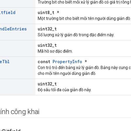
Trường bit cho biết mỗi xử lý giản đồ có giá trị rỗng
itfield
uint8_t *
Một trường bit cho biết mỗi tên người dùng giản đồ 
ndle
Entries
uint32_t
Số lượng xử lý giản đồ trong đặc điểm này.
uint32_t
Mã hồ sơ đặc điểm.
e
Tbl
const
PropertyInfo
*
Con trỏ trỏ đến bảng xử lý giản đồ. Bảng này cung 
cho mỗi tên người dùng giản đồ.
uint32_t
Độ sâu tối đa của giản đồ này.
ính công khai