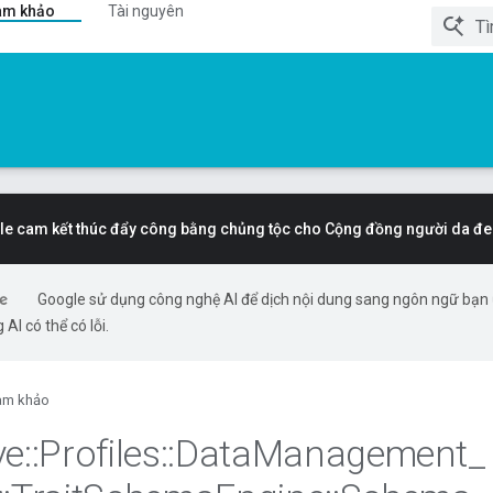
am khảo
Tài nguyên
e cam kết thúc đẩy công bằng chủng tộc cho Cộng đồng người da đe
Google sử dụng công nghệ AI để dịch nội dung sang ngôn ngữ bạn
 AI có thể có lỗi.
am khảo
ve
::
Profiles
::
Data
Management
_