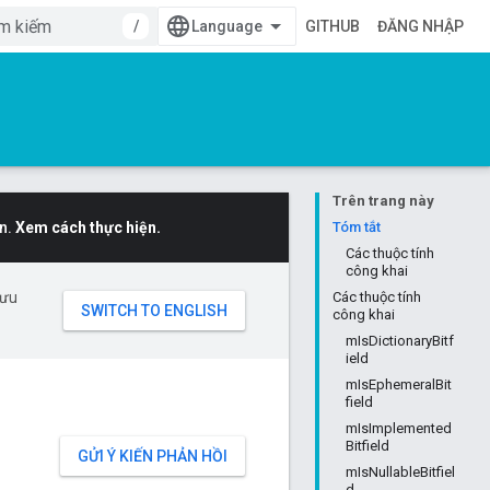
/
GITHUB
ĐĂNG NHẬP
Trên trang này
n.
Xem cách thực hiện.
Tóm tắt
Các thuộc tính
công khai
 ưu
Các thuộc tính
công khai
mIsDictionaryBitf
ield
mIsEphemeralBit
field
mIsImplemented
Bitfield
GỬI Ý KIẾN PHẢN HỒI
mIsNullableBitfiel
d