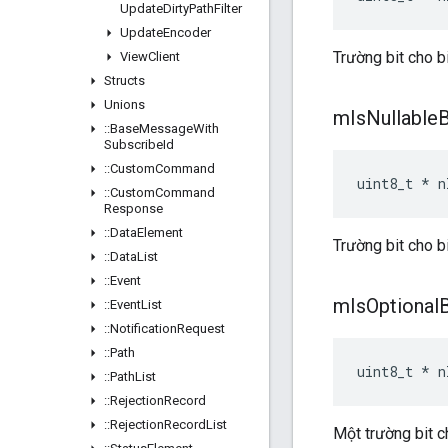
Update
Dirty
Path
Filter
Update
Encoder
Trường bit cho b
View
Client
Structs
Unions
m
Is
Nullable
B
::
Base
Message
With
Subscribe
Id
::
Custom
Command
uint8_t * n
::
Custom
Command
Response
::
Data
Element
Trường bit cho bi
::
Data
List
::
Event
m
Is
Optional
B
::
Event
List
::
Notification
Request
::
Path
uint8_t * n
::
Path
List
::
Rejection
Record
::
Rejection
Record
List
Một trường bit c