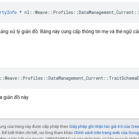
rtyInfo
*
nl
::
Weave
::
Profiles
::
DataManagement_Current
:
bảng xử lý giản đồ. Bảng này cung cấp thông tin mẹ và thẻ ngữ c
::Weave::Profiles::DataManagement_Current::TraitSchema
a giản đồ này.
 dung của trang này được cấp phép theo
Giấy phép ghi nhận tác giả 4.0 của Cr
. Để biết thêm chi tiết, vui lòng tham khảo
Chính sách trên trang web của Goog
đơn vị liên kết của Oracle. OPENTHREAD và các nhãn hiệu có liên quan là nhã