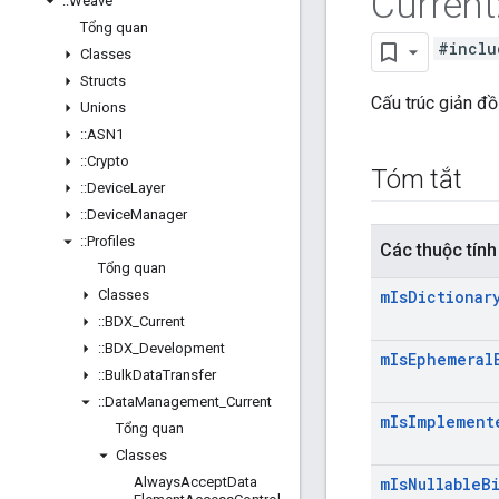
Current
::
Weave
Tổng quan
#inclu
Classes
Structs
Cấu trúc giản đồ
Unions
::
ASN1
::
Crypto
Tóm tắt
::
Device
Layer
::
Device
Manager
::
Profiles
Các thuộc tính
Tổng quan
Classes
m
Is
Dictionar
::
BDX
_
Current
::
BDX
_
Development
m
Is
Ephemeral
::
Bulk
Data
Transfer
::
Data
Management
_
Current
m
Is
Implement
Tổng quan
Classes
Always
Accept
Data
m
Is
Nullable
B