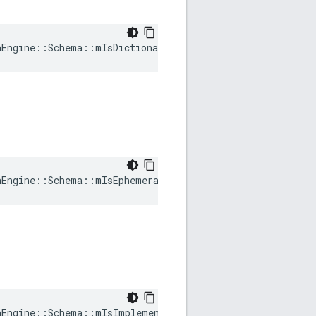
aEngine::Schema::mIsDictionaryBitfield
aEngine::Schema::mIsEphemeralBitfield
aEngine::Schema::mIsImplementedBitfield