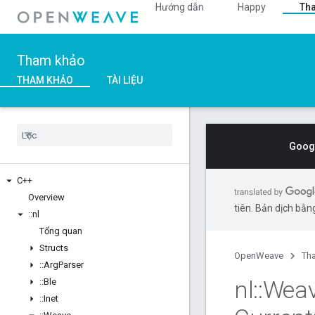
Hướng dẫn
Happy
Th
Tham khảo
THAM KHẢO
TÀI LIỆU
Googl
C++
Overview
tiên. Bản dịch bằng
::
nl
Tổng quan
Structs
OpenWeave
Th
::
Arg
Parser
nl
::
Wea
::
Ble
::
Inet