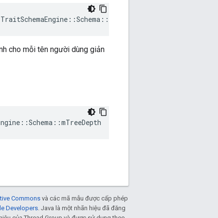
:
TraitSchemaEngine
::
Schema
::
mSchemaHandleTbl
ảnh cho mỗi tên người dùng giản
Engine::Schema::mTreeDepth
eative Commons
và các mã mẫu được cấp phép
le Developers
. Java là một nhãn hiệu đã đăng
n hiệu của Thread Group và được sử dụng theo