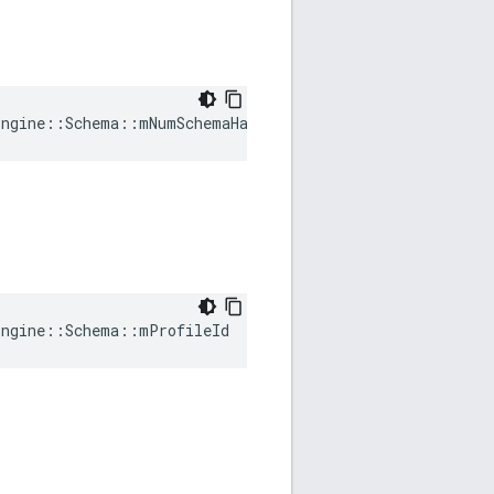
Engine::Schema::mNumSchemaHandleEntries
Engine::Schema::mProfileId