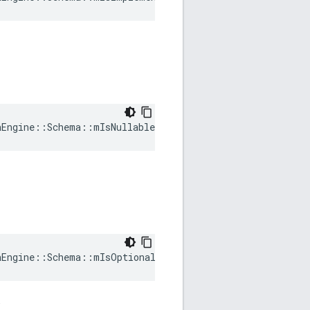
aEngine::Schema::mIsNullableBitfield
aEngine::Schema::mIsOptionalBitfield
.