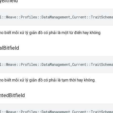
y
Bitfield
l::Weave::Profiles::DataManagement_Current::TraitSchem
ho biết mỗi xử lý giản đồ có phải là một từ điển hay không.
al
Bitfield
l::Weave::Profiles::DataManagement_Current::TraitSchem
ho biết mỗi xử lý giản đồ có phải là tạm thời hay không.
nted
Bitfield
l::Weave::Profiles::DataManagement_Current::TraitSchem