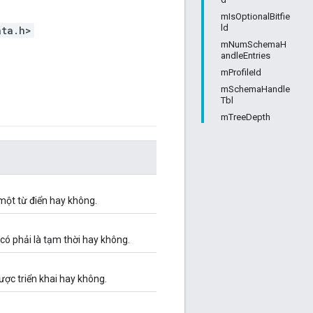
mIsOptionalBitfie
ld
ata.h>
mNumSchemaH
andleEntries
mProfileId
mSchemaHandle
Tbl
mTreeDepth
 một từ điển hay không.
có phải là tạm thời hay không.
ược triển khai hay không.