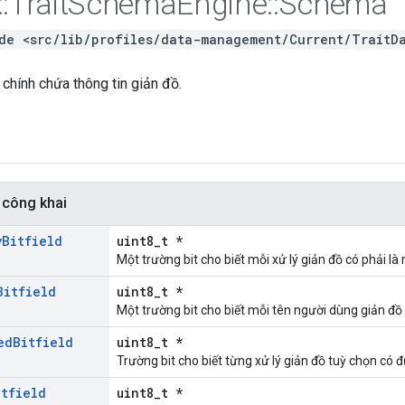
::
Trait
Schema
Engine
::
Schema
de <src/lib/profiles/data-management/Current/TraitD
 chính chứa thông tin giản đồ.
 công khai
y
Bitfield
uint8_t *
Một trường bit cho biết mỗi xử lý giản đồ có phải là
Bitfield
uint8_t *
Một trường bit cho biết mỗi tên người dùng giản đồ 
ed
Bitfield
uint8_t *
Trường bit cho biết từng xử lý giản đồ tuỳ chọn có đ
itfield
uint8_t *