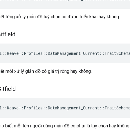
iết từng xử lý giản đồ tuỳ chọn có được triển khai hay không.
itfield
l::Weave::Profiles::DataManagement_Current::TraitSchem
ết mỗi xử lý giản đồ có giá trị rỗng hay không.
itfield
l::Weave::Profiles::DataManagement_Current::TraitSchem
ho biết mỗi tên người dùng giản đồ có phải là tuỳ chọn hay không