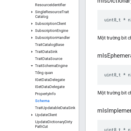
m
Is
Dictionar
Resource
Identifier
Single
Resource
Trait
Catalog
uint8_t * n
Subscription
Client
Subscription
Engine
Một trường bit c
Subscription
Handler
Trait
Catalog
Base
Trait
Data
Sink
m
Is
Ephemer
Trait
Data
Source
Trait
Schema
Engine
Tổng quan
uint8_t * n
IGet
Data
Delegate
ISet
Data
Delegate
Một trường bit c
Property
Info
Schema
Trait
Updatable
Data
Sink
m
Is
Impleme
Update
Client
Update
Dictionary
Dirty
Path
Cut
uint8_t * n