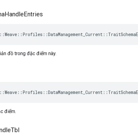
ma
Handle
Entries
::Weave::Profiles::DataManagement_Current::TraitSchema
iản đồ trong đặc điểm này.
::Weave::Profiles::DataManagement_Current::TraitSchema
c điểm.
ndle
Tbl