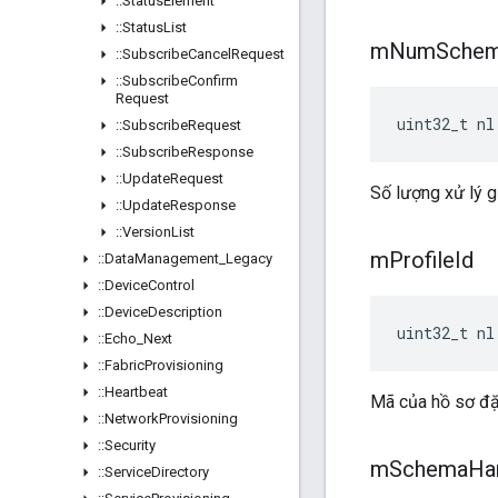
::
Status
Element
::
Status
List
m
Num
Sche
::
Subscribe
Cancel
Request
::
Subscribe
Confirm
Request
uint32_t nl
::
Subscribe
Request
::
Subscribe
Response
::
Update
Request
Số lượng xử lý g
::
Update
Response
::
Version
List
m
Profile
Id
::
Data
Management
_
Legacy
::
Device
Control
::
Device
Description
uint32_t nl
::
Echo
_
Next
::
Fabric
Provisioning
::
Heartbeat
Mã của hồ sơ đặ
::
Network
Provisioning
::
Security
m
Schema
Ha
::
Service
Directory