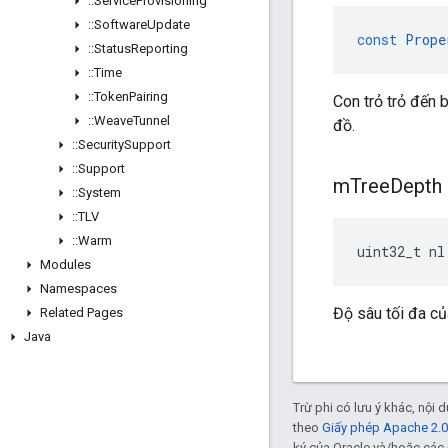
::
Service
Provisioning
::
Software
Update
const
Prope
::
Status
Reporting
::
Time
::
Token
Pairing
Con trỏ trỏ đến 
::
Weave
Tunnel
đồ.
::
Security
Support
::
Support
m
Tree
Depth
::
System
::
TLV
::
Warm
uint32_t nl
Modules
Namespaces
Độ sâu tối đa củ
Related Pages
Java
Trừ phi có lưu ý khác, nội
theo
Giấy phép Apache 2.0
ký của Oracle và/hoặc các 