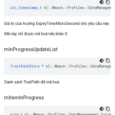
utc_timestamp_t
 nl::Weave::Profiles::DataManageme
Giá trị của trường ExpiryTimeMicroSecond cho yêu cầu này.
Mã này chỉ được mã hoá nếu khác 0
m
In
Progress
Update
List
TraitPathStore
 * nl::Weave::Profiles::DataManagem
Danh sách TraitPath để mã hoá.
m
Item
In
Progress
size_t nl::Weave::Profiles::DataManagement_Curren