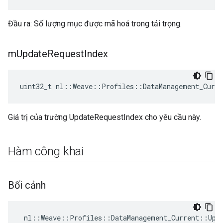
Đầu ra: Số lượng mục được mã hoá trong tải trọng.
m
Update
Request
Index
uint32_t nl::Weave::Profiles::DataManagement_Curre
Giá trị của trường UpdateRequestIndex cho yêu cầu này.
Hàm công khai
Bối cảnh
 nl::Weave::Profiles::DataManagement_Current::Upd