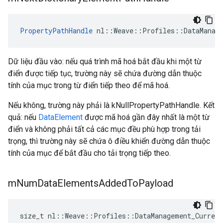
PropertyPathHandle
 nl::Weave::Profiles::DataManage
Dữ liệu đầu vào: nếu quá trình mã hoá bắt đầu khi một từ
điển được tiếp tục, trường này sẽ chứa đường dẫn thuộc
tính của mục trong từ điển tiếp theo để mã hoá.
Nếu không, trường này phải là kNullPropertyPathHandle. Kết
quả: nếu
DataElement
được mã hoá gần đây nhất là một từ
điển và không phải tất cả các mục đều phù hợp trong tải
trọng, thì trường này sẽ chứa ô điều khiển đường dẫn thuộc
tính của mục để bắt đầu cho tải trọng tiếp theo.
m
Num
Data
Elements
Added
To
Payload
size_t
nl
::
Weave
::
Profiles
::
DataManagement_Current