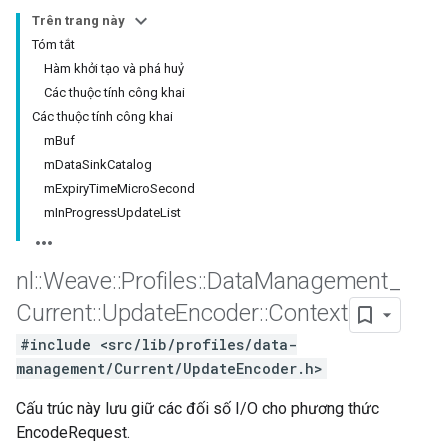
Trên trang này
Tóm tắt
Hàm khởi tạo và phá huỷ
Các thuộc tính công khai
Các thuộc tính công khai
mBuf
mDataSinkCatalog
mExpiryTimeMicroSecond
mInProgressUpdateList
nl
::
Weave
::
Profiles
::
Data
Management
_
Current
::
Update
Encoder
::
Context
#include <src/lib/profiles/data-
management/Current/UpdateEncoder.h>
Cấu trúc này lưu giữ các đối số I/O cho phương thức
EncodeRequest.