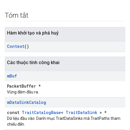
Tóm tắt
Hàm khởi tạo và phá huỷ
Context
()
Các thuộc tính công khai
m
Buf
PacketBuffer *
Vùng đệm đầu ra.
m
Data
Sink
Catalog
const
TraitCatalogBase
<
TraitDataSink
> *
Dữ liệu đầu vào: Danh mục TraitDataSinks mà TraitPaths tham
chiếu đến.