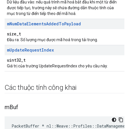
Dữ liệu đầu vào: nếu quá trình mã hoá bắt đầu khi một từ điển
được tiếp tục, trường này sẽ chứa đường dẫn thuộc tính của
mục trong từ điển tiếp theo để mã hoá.
m
Num
Data
Elements
Added
To
Payload
size_t
Đầu ra: Số lượng mục được mã hoá trong tải trọng.
m
Update
Request
Index
uint32_t
Giá trị của trường UpdateRequestIndex cho yêu cầu này.
Các thuộc tính công khai
m
Buf
PacketBuffer * nl::Weave::Profiles::DataManagemen