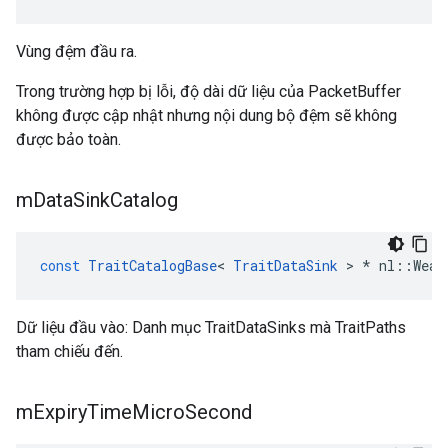
Vùng đệm đầu ra.
Trong trường hợp bị lỗi, độ dài dữ liệu của PacketBuffer
không được cập nhật nhưng nội dung bộ đệm sẽ không
được bảo toàn.
m
Data
Sink
Catalog
const
TraitCatalogBase
<
TraitDataSink
>
*
nl
::
Weav
Dữ liệu đầu vào: Danh mục TraitDataSinks mà TraitPaths
tham chiếu đến.
m
Expiry
Time
Micro
Second