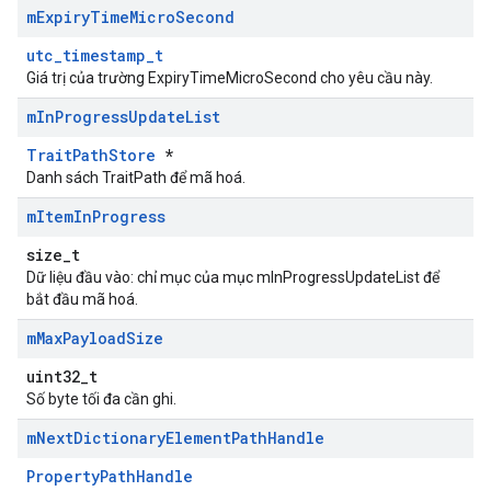
m
Expiry
Time
Micro
Second
utc_timestamp_t
Giá trị của trường ExpiryTimeMicroSecond cho yêu cầu này.
m
In
Progress
Update
List
TraitPathStore
*
Danh sách TraitPath để mã hoá.
m
Item
In
Progress
size_t
Dữ liệu đầu vào: chỉ mục của mục mInProgressUpdateList để
bắt đầu mã hoá.
Id
m
Max
Payload
Size
uint32_t
Số byte tối đa cần ghi.
m
Next
Dictionary
Element
Path
Handle
PropertyPathHandle