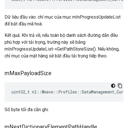
Dữ liệu đầu vào: chỉ mục của mục mInProgressUpdateList
để bắt đầu mã hoá.
Kết quả: Khi trả về, nếu toàn bộ danh sách đường dẫn đều
phù hợp với tải trọng, trường này sẽ bằng
mInProgressUpdateList->GetPathStoreSize(). Nếu không,
chỉ mục của mặt hàng sẽ bắt đầu tải trọng tiếp theo.
m
Max
Payload
Size
uint32_t
nl
::
Weave
::
Profiles
::
DataManagement_Curre
Số byte tối đa cần ghi.
m
Next
Dictionary
Element
Path
Handle