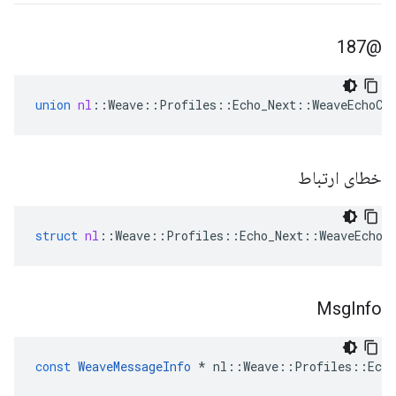
@187
union
nl
::
Weave
::
Profiles
::
Echo_Next
::
WeaveEchoCl
خطای ارتباط
struct
nl
::
Weave
::
Profiles
::
Echo_Next
::
WeaveEchoC
Msg
Info
const
WeaveMessageInfo
*
nl
::
Weave
::
Profiles
::
Echo