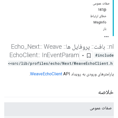
صفات عمومی
@187
خطای ارتباط
MsgInfo
بار
nl
::
بافت
::
پروفایل ها
::
Echo
Weave
::
Next
_
Echo
Client
::
In
Event
Param
#include
<src/lib/profiles/echo/Next/WeaveEchoClient.h>
پارامترهای ورودی به رویداد
API.
WeaveEchoClient
خلاصه
صفات عمومی