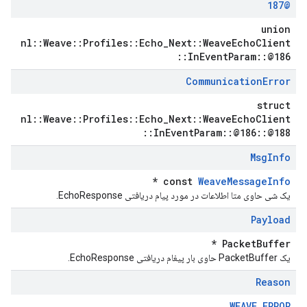
@187
union
nl::Weave::Profiles::Echo_Next::WeaveEchoClient
::InEventParam::@186
Communication
Error
struct
nl::Weave::Profiles::Echo_Next::WeaveEchoClient
::InEventParam::@186::@188
Msg
Info
*
const
WeaveMessageInfo
یک شی حاوی متا اطلاعات در مورد پیام دریافتی EchoResponse.
Payload
PacketBuffer *
یک PacketBuffer حاوی بار پیغام دریافتی EchoResponse.
Reason
WEAVE_ERROR