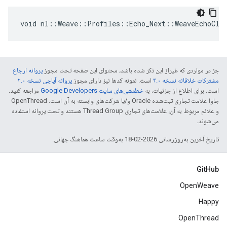
void nl::Weave::Profiles::Echo_Next::WeaveEchoCli
جز در مواردی که غیراز این ذکر شده باشد، محتوای این صفحه تحت مجوز
پروانه ارجاع
مشترکات خلاقانه نسخه ۴.۰
است. نمونه کدها نیز دارای مجوز
پروانه آپاچی نسخه ۲.۰
است. برای اطلاع از جزئیات، به
خطمشی‌های سایت Google Developers‏
مراجعه کنید.
جاوا علامت تجاری ثبت‌شده Oracle و/یا شرکت‌های وابسته به آن است. ‫OpenThread
و علائم مربوط به آن، علامت‌های تجاری Thread Group هستند و تحت پروانه استفاده
می‌شوند.
تاریخ آخرین به‌روزرسانی 2026-02-18 به‌وقت ساعت هماهنگ جهانی.
GitHub
OpenWeave
Happy
OpenThread