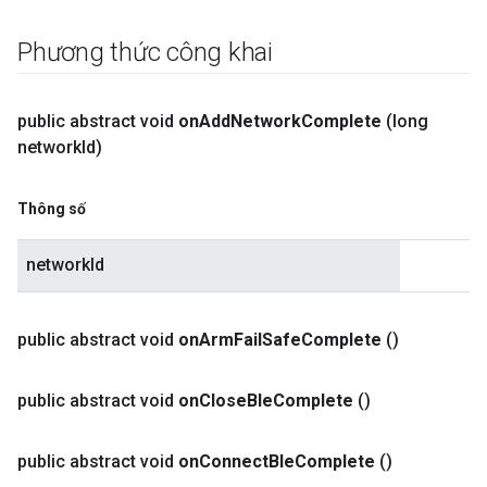
Phương thức công khai
public abstract void
on
Add
Network
Complete
(long
network
Id)
Thông số
networkId
public abstract void
on
Arm
Fail
Safe
Complete
()
public abstract void
on
Close
Ble
Complete
()
public abstract void
on
Connect
Ble
Complete
()