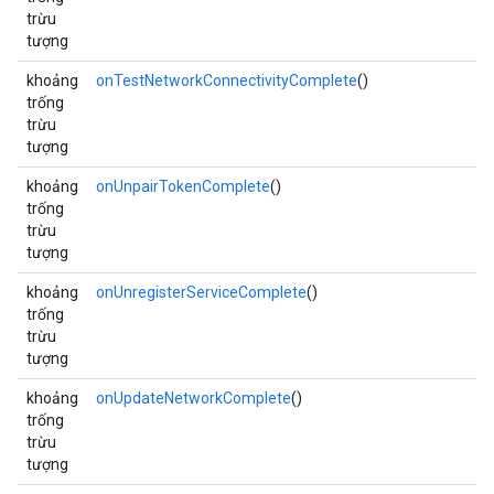
trừu
tượng
khoảng
onTestNetworkConnectivityComplete
()
trống
trừu
tượng
khoảng
onUnpairTokenComplete
()
trống
trừu
tượng
khoảng
onUnregisterServiceComplete
()
trống
trừu
tượng
khoảng
onUpdateNetworkComplete
()
trống
trừu
tượng