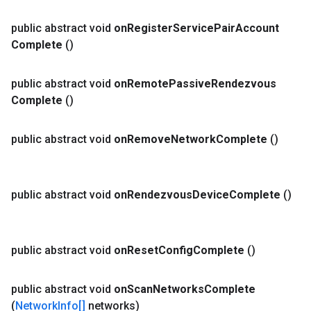
public abstract void
on
Register
Service
Pair
Account
Complete
()
public abstract void
on
Remote
Passive
Rendezvous
Complete
()
public abstract void
on
Remove
Network
Complete
()
public abstract void
on
Rendezvous
Device
Complete
()
public abstract void
on
Reset
Config
Complete
()
public abstract void
on
Scan
Networks
Complete
(
Network
Info[]
networks)