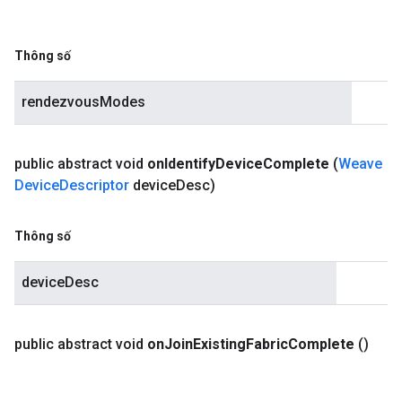
Thông số
rendezvousModes
public abstract void
on
Identify
Device
Complete
(
Weave
Device
Descriptor
device
Desc)
Thông số
deviceDesc
public abstract void
on
Join
Existing
Fabric
Complete
()