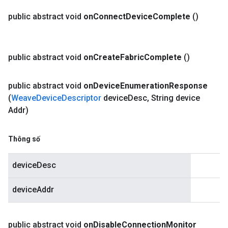
public abstract void
on
Connect
Device
Complete
()
public abstract void
on
Create
Fabric
Complete
()
public abstract void
on
Device
Enumeration
Response
(
Weave
Device
Descriptor
device
Desc
,
String device
Addr)
Thông số
deviceDesc
deviceAddr
public abstract void
on
Disable
Connection
Monitor