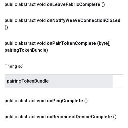
public abstract void
on
Leave
Fabric
Complete
()
public abstract void
on
Notify
Weave
Connection
Closed
()
public abstract void
on
Pair
Token
Complete
(byte[]
pairing
Token
Bundle)
Thông số
pairingTokenBundle
public abstract void
on
Ping
Complete
()
public abstract void
on
Reconnect
Device
Complete
()