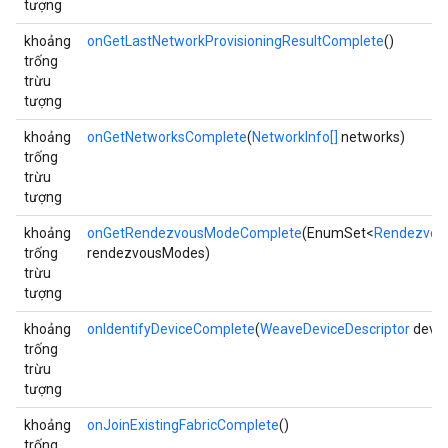
tượng
khoảng
onGetLastNetworkProvisioningResultComplete
()
trống
trừu
tượng
khoảng
onGetNetworksComplete
(
NetworkInfo[]
networks)
trống
trừu
tượng
khoảng
onGetRendezvousModeComplete
(EnumSet<
Rendezvou
trống
rendezvousModes)
trừu
tượng
khoảng
onIdentifyDeviceComplete
(
WeaveDeviceDescriptor
devic
trống
trừu
tượng
khoảng
onJoinExistingFabricComplete
()
trống