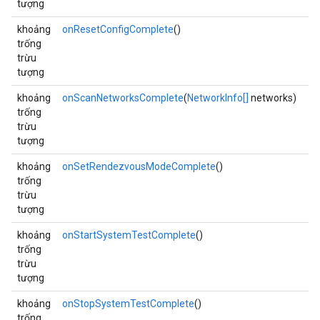
tượng
khoảng
onResetConfigComplete
()
trống
trừu
tượng
khoảng
onScanNetworksComplete
(
NetworkInfo[]
networks)
trống
trừu
tượng
khoảng
onSetRendezvousModeComplete
()
trống
trừu
tượng
khoảng
onStartSystemTestComplete
()
trống
trừu
tượng
khoảng
onStopSystemTestComplete
()
trống