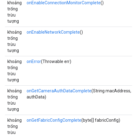
khoảng
onEnableConnectionMonitorComplete
()
trống
trừu
tượng
khoảng
onEnableNetworkComplete
()
trống
trừu
tượng
khoảng
onError
(Throwable err)
trống
trừu
tượng
khoảng
onGetCameraAuthDataComplete
(String macAddress, St
trống
authData)
trừu
tượng
khoảng
onGetFabricConfigComplete
(byte[] fabricConfig)
trống
trừu