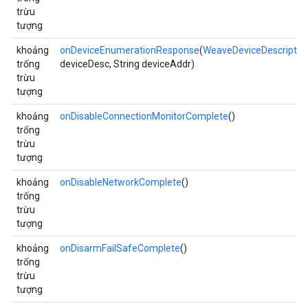
trừu
tượng
khoảng
onDeviceEnumerationResponse
(
WeaveDeviceDescriptor
trống
deviceDesc, String deviceAddr)
trừu
tượng
khoảng
onDisableConnectionMonitorComplete
()
trống
trừu
tượng
khoảng
onDisableNetworkComplete
()
trống
trừu
tượng
khoảng
onDisarmFailSafeComplete
()
trống
trừu
tượng