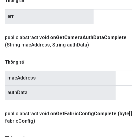
Thông số
err
public abstract void
on
Get
Camera
Auth
Data
Complete
(String mac
Address
,
String auth
Data)
Thông số
macAddress
authData
public abstract void
on
Get
Fabric
Config
Complete
(byte[]
fabric
Config)