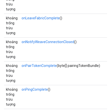
trừu
tượng
khoảng
onLeaveFabricComplete
()
trống
trừu
tượng
khoảng
onNotifyWeaveConnectionClosed
()
trống
trừu
tượng
khoảng
onPairTokenComplete
(byte[] pairingTokenBundle)
trống
trừu
tượng
khoảng
onPingComplete
()
trống
trừu
tượng