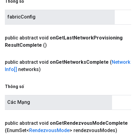
Thông số
fabricConfig
public abstract void
on
Get
Last
Network
Provisioning
Result
Complete
()
public abstract void
on
Get
Networks
Complete
(
Network
Info[]
networks)
Thông số
Các Mạng
public abstract void
on
Get
Rendezvous
Mode
Complete
(Enum
Set<
Rendezvous
Mode
> rendezvous
Modes)