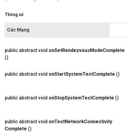
Thông số
Các Mạng
public abstract void
on
Set
Rendezvous
Mode
Complete
()
public abstract void
on
Start
System
Test
Complete
()
public abstract void
on
Stop
System
Test
Complete
()
public abstract void
on
Test
Network
Connectivity
Complete
()