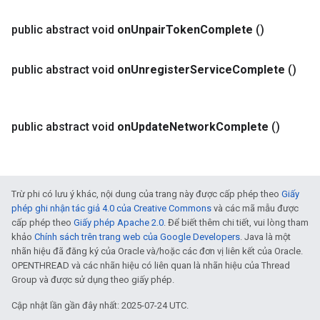
public abstract void
on
Unpair
Token
Complete
()
public abstract void
on
Unregister
Service
Complete
()
public abstract void
on
Update
Network
Complete
()
Trừ phi có lưu ý khác, nội dung của trang này được cấp phép theo
Giấy
phép ghi nhận tác giả 4.0 của Creative Commons
và các mã mẫu được
cấp phép theo
Giấy phép Apache 2.0
. Để biết thêm chi tiết, vui lòng tham
khảo
Chính sách trên trang web của Google Developers
. Java là một
nhãn hiệu đã đăng ký của Oracle và/hoặc các đơn vị liên kết của Oracle.
OPENTHREAD và các nhãn hiệu có liên quan là nhãn hiệu của Thread
Group và được sử dụng theo giấy phép.
Cập nhật lần gần đây nhất: 2025-07-24 UTC.