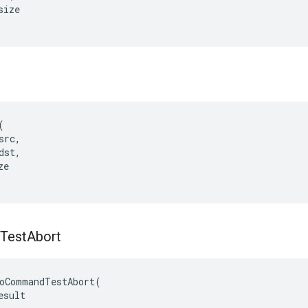
ize



rc,

st,

e

Test
Abort
oCommandTestAbort(

sult
