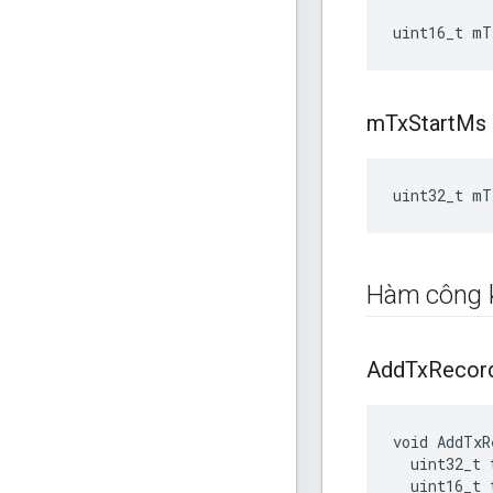
uint16_t
mT
m
Tx
Start
Ms
uint32_t mT
Hàm công 
Add
Tx
Recor
void AddTxR
  uint32_t t
  uint16_t t