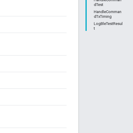
dTest
HandleComman
dTxTiming
LogBleTestResul
t