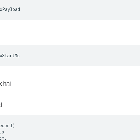
xPayload
xStartMs
khai
d
ecord(

s,

m,
