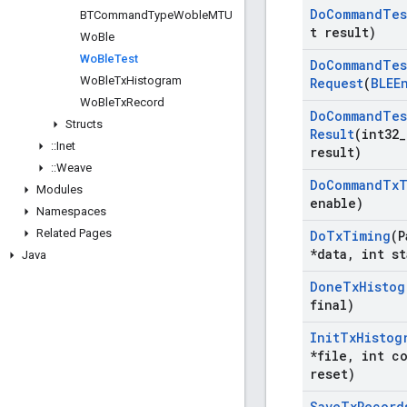
Do
Command
Tes
BTCommand
Type
Woble
MTU
t result)
Wo
Ble
Wo
Ble
Test
Do
Command
Tes
Wo
Ble
Tx
Histogram
Request
(
BLEE
Wo
Ble
Tx
Record
Do
Command
Tes
Structs
Result
(int32
_
::
Inet
result)
::
Weave
Do
Command
Tx
T
Modules
enable)
Namespaces
Related Pages
Do
Tx
Timing
(P
*data
,
int st
Java
Done
Tx
Histog
final)
Init
Tx
Histog
*file
,
int co
reset)
Save
Tx
Record