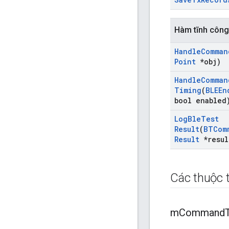
Hàm tĩnh công
Handle
Comman
Point
*obj)
Handle
Comman
Timing
(
BLEEn
bool enabled
Log
Ble
Test
Result
(
BTCom
Result
*resul
Các thuộc t
m
Command