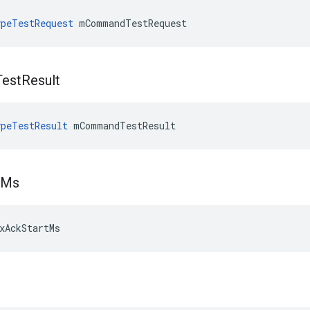
peTestRequest
 mCommandTestRequest
Test
Result
peTestResult
 mCommandTestResult
Ms
xAckStartMs