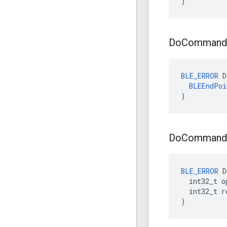
)
Do
Command
BLE_ERROR
 D
BLEEndPoi
)
Do
Command
BLE_ERROR
 D
  int32_t op
  int32_t re
)