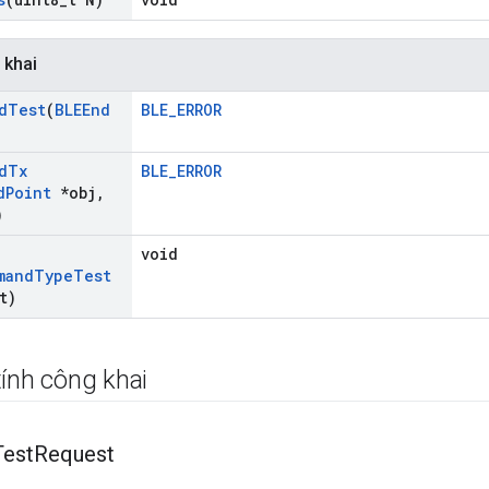
 khai
d
Test
(
BLEEnd
BLE_ERROR
d
Tx
BLE_ERROR
d
Point
*obj
,
)
void
mand
Type
Test
t)
ính công khai
Test
Request