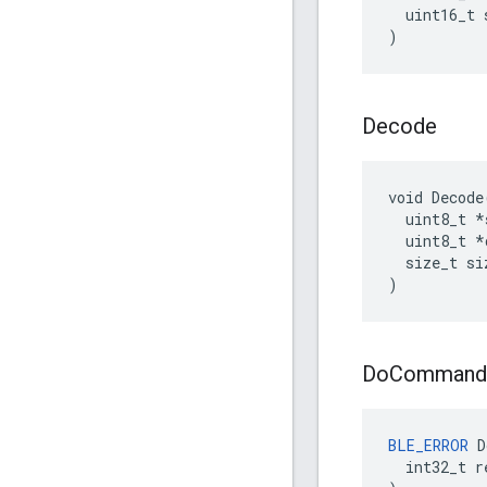
  uint16_t s
)
Decode
void Decode(
  uint8_t *s
  uint8_t *d
  size_t siz
)
Do
Command
BLE_ERROR
 D
  int32_t re