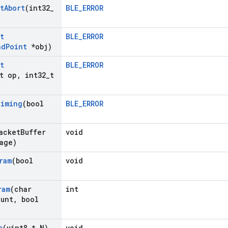
t
Abort
(int32
_
BLE_ERROR
t
BLE_ERROR
nd
Point
*obj)
t
BLE_ERROR
t op
,
int32
_
t
iming
(bool
BLE_ERROR
acket
Buffer
void
age)
ram
(bool
void
ram
(char
int
unt
,
bool
s
(uint8
_
t N)
void