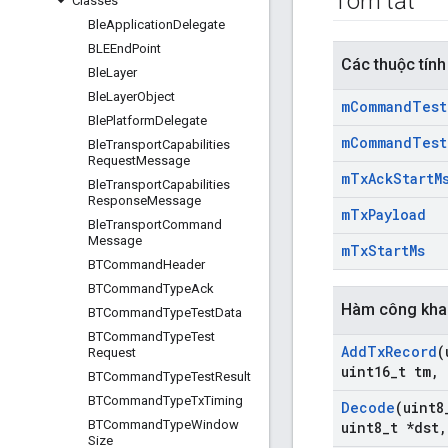
Tóm tắt
Classes
Ble
Application
Delegate
BLEEnd
Point
Các thuộc tính
Ble
Layer
Ble
Layer
Object
m
Command
Test
Ble
Platform
Delegate
m
Command
Test
Ble
Transport
Capabilities
Request
Message
m
Tx
Ack
Start
M
Ble
Transport
Capabilities
Response
Message
m
Tx
Payload
Ble
Transport
Command
Message
m
Tx
Start
Ms
BTCommand
Header
BTCommand
Type
Ack
Hàm công kha
BTCommand
Type
Test
Data
BTCommand
Type
Test
Add
Tx
Record
(
Request
uint16
_
t tm
,
BTCommand
Type
Test
Result
BTCommand
Type
Tx
Timing
Decode
(uint8
BTCommand
Type
Window
uint8
_
t *dst
,
Size