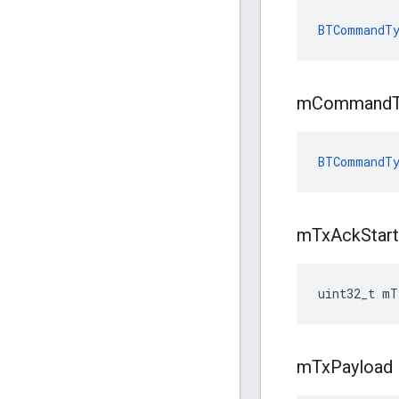
BTCommandTy
m
Command
BTCommandTy
m
Tx
Ack
Start
uint32_t mT
m
Tx
Payload