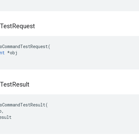
Test
Request
oCommandTestRequest(

nt
 *obj

Test
Result
oCommandTestResult(

,

sult
