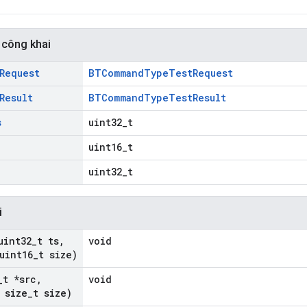
 công khai
Request
BTCommandTypeTestRequest
Result
BTCommandTypeTestResult
s
uint32_t
uint16_t
uint32_t
i
uint32
_
t ts
,
void
uint16
_
t size)
_
t *src
,
void
size
_
t size)