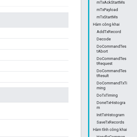
mTxAckStartMs
mTxPayload
mTxStartMs
Hàm công khai
AddTxRecord
Decode
DoCommandTes
tAbort
DoCommandTes
tRequest
DoCommandTes
tResult
DoCommandTxTi
ming
DoTxTiming
DoneTxHistogra
m
InitTxHistogram
SaveTxRecords
Hàm tĩnh công khai
HandleComman