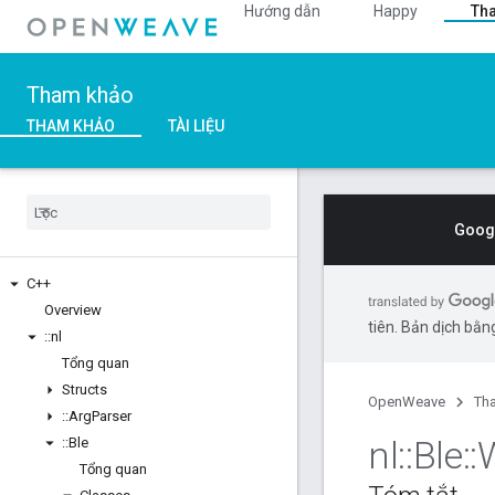
Hướng dẫn
Happy
Th
Tham khảo
THAM KHẢO
TÀI LIỆU
Googl
C++
Overview
tiên. Bản dịch bằng
::
nl
Tổng quan
Structs
OpenWeave
Th
::
Arg
Parser
nl
::
Ble
::
::
Ble
Tổng quan