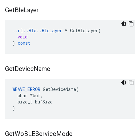
Get
Ble
Layer
::
nl
::
Ble
::
BleLayer
*
GetBleLayer
(
void
)
const
Get
Device
Name
WEAVE_ERROR
 GetDeviceName(

  char *buf,

  size_t bufSize

)
Get
Wo
BLEService
Mode