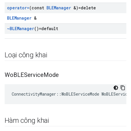
operator=
(const
BLEManager
&)=delete
BLEManager
&
~BLEManager
()=default
Loại công khai
Wo
BLEService
Mode
ConnectivityManager::WoBLEServiceMode WoBLEService
Hàm công khai