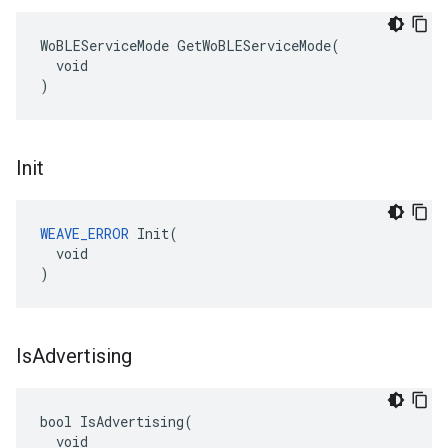
WoBLEServiceMode GetWoBLEServiceMode(

  void

)
Init
WEAVE_ERROR
 Init(

  void

)
Is
Advertising
bool IsAdvertising(

  void
