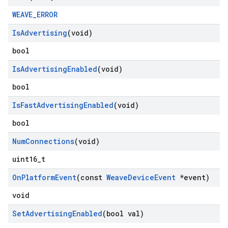
WEAVE_ERROR
Is
Advertising
(void)
bool
Is
Advertising
Enabled
(void)
bool
Is
Fast
Advertising
Enabled
(void)
bool
Num
Connections
(void)
uint16_t
On
Platform
Event
(const
Weave
Device
Event
*event)
void
Set
Advertising
Enabled
(bool val)