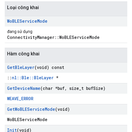
Loại công khai
Wo
BLEService
Mode
đang sử dụng
ConnectivityManager::WoBLEServiceMode
Hàm công khai
Get
Ble
Layer
(void) const
::
nl::Ble::BleLayer
*
Get
Device
Name
(char *buf
,
size
_
t buf
Size)
WEAVE_ERROR
Get
Wo
BLEService
Mode
(void)
WoBLEServiceMode
Init
(void)