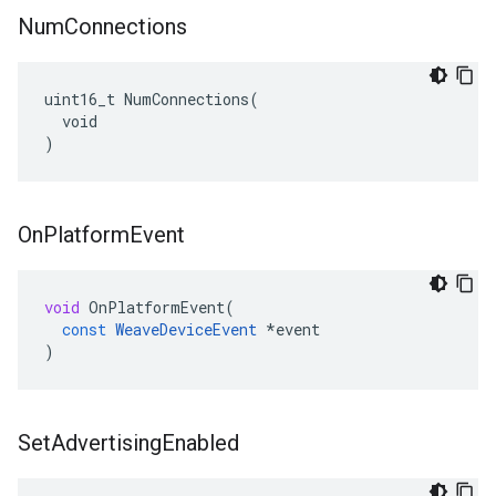
Num
Connections
uint16_t NumConnections(

  void

)
On
Platform
Event
void
OnPlatformEvent
(
const
WeaveDeviceEvent
*
event
)
Set
Advertising
Enabled