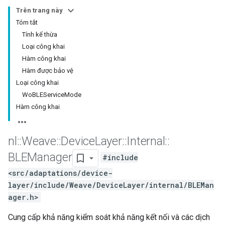
Trên trang này
Tóm tắt
Tính kế thừa
Loại công khai
Hàm công khai
Hàm được bảo vệ
Loại công khai
WoBLEServiceMode
Hàm công khai
nl
::
Weave
::
Device
Layer
::
Internal
::
BLEManager
#include
<src/adaptations/device-
layer/include/Weave/DeviceLayer/internal/BLEMan
ager.h>
Cung cấp khả năng kiểm soát khả năng kết nối và các dịch