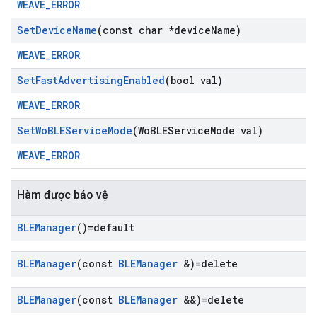
WEAVE_ERROR
Set
Device
Name
(const char *device
Name)
WEAVE_ERROR
Set
Fast
Advertising
Enabled
(bool val)
WEAVE_ERROR
Set
Wo
BLEService
Mode
(Wo
BLEService
Mode val)
WEAVE_ERROR
Hàm được bảo vệ
BLEManager
()=default
BLEManager
(const
BLEManager
&)=delete
BLEManager
(const
BLEManager
&&)=delete