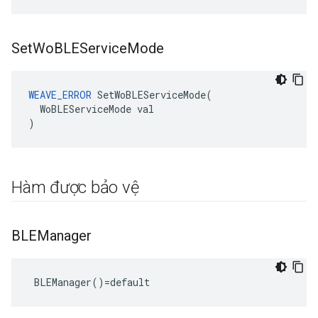
Set
Wo
BLEService
Mode
WEAVE_ERROR
 SetWoBLEServiceMode(

  WoBLEServiceMode val

)
Hàm được bảo vệ
BLEManager
 BLEManager()=default