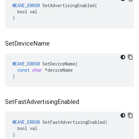
WEAVE_ERROR
 SetAdvertisingEnabled(

  bool val

)
Set
Device
Name
WEAVE_ERROR
SetDeviceName
(
const
char
*
deviceName
)
Set
Fast
Advertising
Enabled
WEAVE_ERROR
 SetFastAdvertisingEnabled(

  bool val

)