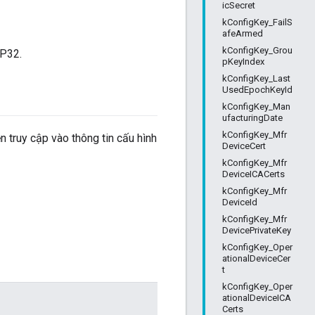
icSecret
kConfigKey_FailS
afeArmed
kConfigKey_Grou
SP32.
pKeyIndex
kConfigKey_Last
UsedEpochKeyId
kConfigKey_Man
ufacturingDate
kConfigKey_Mfr
n truy cập vào thông tin cấu hình
DeviceCert
kConfigKey_Mfr
DeviceICACerts
kConfigKey_Mfr
DeviceId
kConfigKey_Mfr
DevicePrivateKey
kConfigKey_Oper
ationalDeviceCer
t
kConfigKey_Oper
ationalDeviceICA
Certs