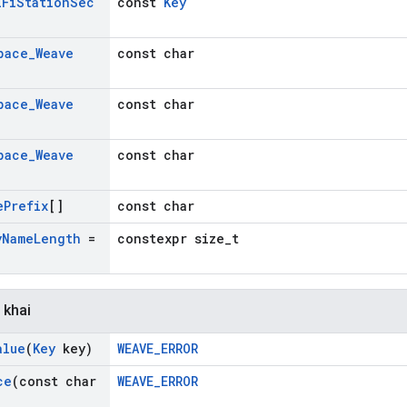
i
Fi
Station
Sec
const
Key
pace
_
Weave
const char
pace
_
Weave
const char
pace
_
Weave
const char
e
Prefix
[]
const char
y
Name
Length
=
constexpr size_t
 khai
alue
(
Key
key)
WEAVE_ERROR
ce
(const char
WEAVE_ERROR