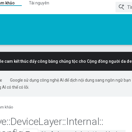
am khảo
Tài nguyên
e cam kết thúc đẩy công bằng chủng tộc cho Cộng đồng người da đe
Google sử dụng công nghệ AI để dịch nội dung sang ngôn ngữ bạn
 AI có thể có lỗi.
am khảo
ve
::
Device
Layer
::
Internal
::