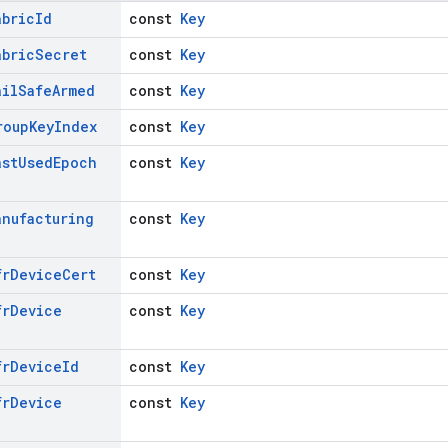
abric
Id
const
Key
abric
Secret
const
Key
ail
Safe
Armed
const
Key
roup
Key
Index
const
Key
ast
Used
Epoch
const
Key
anufacturing
const
Key
fr
Device
Cert
const
Key
fr
Device
const
Key
fr
Device
Id
const
Key
fr
Device
const
Key