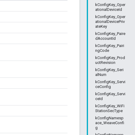
kConfigKey_Oper
ationalDeviceId
kConfigKey_Oper
ationalDevicePriv
ateKey
kConfigKey_Paire
dAccountId
kConfigKey_Pairi
ngCode
kConfigKey_Prod
uctRevision
kConfigKey_Seri
alNum
kConfigKey_Servi
ceConfig
kConfigKey_Servi
ceId
kConfigKey_WiFi
StationSecType
kConfigNamesp
ace_WeaveConfi
g
kConfigNamesp