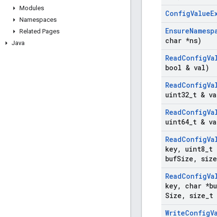
Modules
Config
Value
E
Namespaces
Ensure
Namesp
Related Pages
char *ns)
Java
Read
Config
Va
bool & val)
Read
Config
Va
uint32
_
t & va
Read
Config
Va
uint64
_
t & va
Read
Config
Va
key
,
uint8
_
t 
buf
Size
,
size
Read
Config
Va
key
,
char *bu
Size
,
size
_
t
Write
Config
V