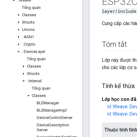
ESP32C
::
Weave
Tổng quan
layer/include
Classes
Structs
Cung cấp các hàm
Unions
::
ASN1
Tóm tắt
::
Crypto
::
Device
Layer
Tổng quan
Lớp này được thi
Classes
cho các lớp cơ s
Structs
::
Internal
Tính kế thừa
Tổng quan
Classes
Lớp học con đã 
BLEManager
nl::Weave::De
BLEManager
Impl
nl::Weave::De
Device
Control
Server
Device
Description
Thuộc tính tĩn
Server