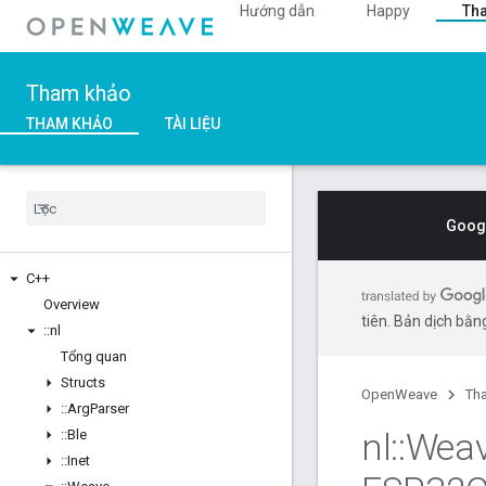
Hướng dẫn
Happy
Th
Tham khảo
THAM KHẢO
TÀI LIỆU
Googl
C++
Overview
tiên. Bản dịch bằng
::
nl
Tổng quan
Structs
OpenWeave
Th
::
Arg
Parser
nl
::
Wea
::
Ble
::
Inet