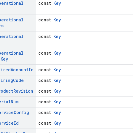
perational
const
Key
perational
const
Key
ts
perational
const
Key
perational
const
Key
e
Key
aired
Account
Id
const
Key
airing
Code
const
Key
roduct
Revision
const
Key
erial
Num
const
Key
ervice
Config
const
Key
ervice
Id
const
Key