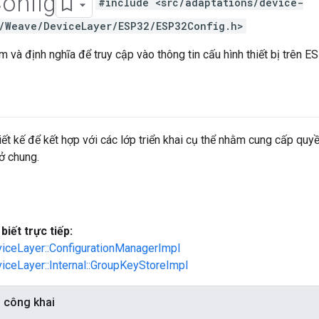
onfig
#include <src/adaptations/device-
/Weave/DeviceLayer/ESP32/ESP32Config.h>
 và định nghĩa để truy cập vào thông tin cấu hình thiết bị trên E
ết kế để kết hợp với các lớp triển khai cụ thể nhằm cung cấp quyề
ở chung.
biết trực tiếp:
viceLayer::ConfigurationManagerImpl
viceLayer::Internal::GroupKeyStoreImpl
h công khai