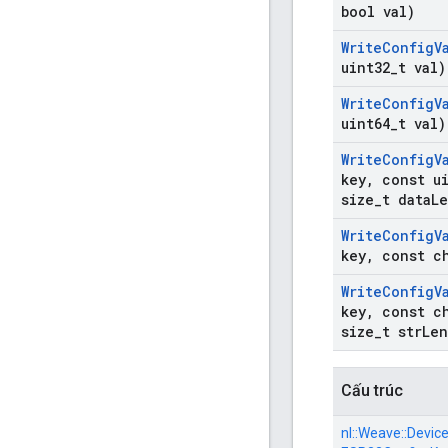
bool val)
Write
Config
V
uint32
_
t val)
Write
Config
V
uint64
_
t val)
Write
Config
V
key
,
const ui
size
_
t data
Le
Write
Config
V
key
,
const ch
Write
Config
V
key
,
const ch
size
_
t str
Len
Cấu trúc
nl::
Weave::
Device