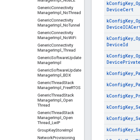
Manager
Impl
_
No
BLE
k
Config
Key
_
O
Generic
Connectivity
Device
Cert
Manager
Impl
_
No
Thread
Generic
Connectivity
k
Config
Key
_
O
Manager
Impl
_
No
Tunnel
Device
ICACer
Generic
Connectivity
Manager
Impl
_
No
Wi
Fi
k
Config
Key
_
O
Device
Id
Generic
Connectivity
Manager
Impl
_
Thread
k
Config
Key
_
O
Generic
Software
Update
Device
Privat
Manager
Impl
Generic
Software
Update
k
Config
Key
_
P
Manager
Impl
_
BDX
Generic
Thread
Stack
k
Config
Key
_
P
Manager
Impl
_
Free
RTOS
Generic
Thread
Stack
k
Config
Key
_
P
Manager
Impl
_
Open
Thread
k
Config
Key
_
S
Generic
Thread
Stack
Manager
Impl
_
Open
k
Config
Key
_
S
Thread
_
Lw
IP
k
Config
Key
_
S
Group
Key
Store
Impl
Network
Provisioning