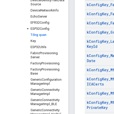
Device
Identity
Trait
Data
Source
k
Config
Key
_
F
Device
Network
Info
k
Config
Key
_
F
Echo
Server
EFR32Config
k
Config
Key
_
F
ESP32Config
k
Config
Key
_
G
Tổng quan
Key
k
Config
Key
_
L
Key
Id
ESP32Utils
Fabric
Provisioning
k
Config
Key
_
M
Server
Date
Factory
Provisioning
Factory
Provisioning
k
Config
Key
_
M
Base
k
Config
Key
_
M
Generic
Configuration
Manager
Impl
ICACerts
Generic
Connectivity
k
Config
Key
_
M
Manager
Impl
Generic
Connectivity
k
Config
Key
_
M
Manager
Impl
_
BLE
Private
Key
Generic
Connectivity