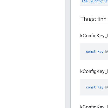
ESP32Config::
Ke
Thuộc tính 
k
Config
Key
_
const
Key
k
k
Config
Key
_
const
Key
k
k
Config
Key
_