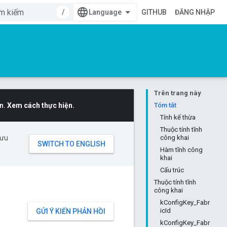
/
GITHUB
ĐĂNG NHẬP
Trên trang này
n.
Xem cách thực hiện.
Tóm tắt
Tính kế thừa
Thuộc tính tĩnh
 ưu
công khai
Hàm tĩnh công
khai
Cấu trúc
Thuộc tính tĩnh
công khai
kConfigKey_Fabr
icId
GỬI Ý KIẾN PHẢN HỒI
kConfigKey_Fabr