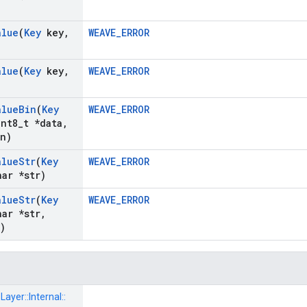
alue
(
Key
key
,
WEAVE_ERROR
alue
(
Key
key
,
WEAVE_ERROR
alue
Bin
(
Key
WEAVE_ERROR
nt8
_
t *data
,
n)
alue
Str
(
Key
WEAVE_ERROR
ar *str)
alue
Str
(
Key
WEAVE_ERROR
ar *str
,
)
Layer::
Internal::