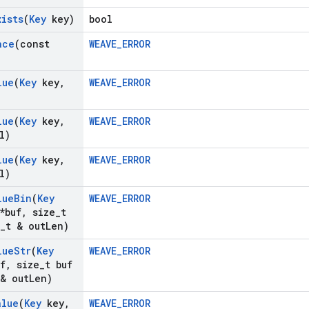
xists
(
Key
key)
bool
ace
(const
WEAVE_ERROR
lue
(
Key
key
,
WEAVE_ERROR
lue
(
Key
key
,
WEAVE_ERROR
l)
lue
(
Key
key
,
WEAVE_ERROR
l)
lue
Bin
(
Key
WEAVE_ERROR
*buf
,
size
_
t
_
t & out
Len)
lue
Str
(
Key
WEAVE_ERROR
f
,
size
_
t buf
 & out
Len)
alue
(
Key
key
,
WEAVE_ERROR