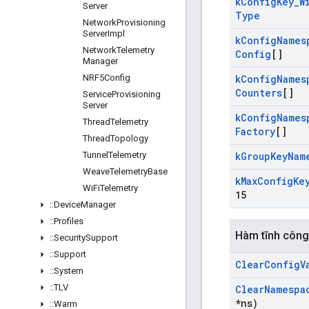
k
Config
Key
_
W
Server
Type
Network
Provisioning
Server
Impl
k
Config
Names
Network
Telemetry
Config
[]
Manager
NRF5Config
k
Config
Names
Counters
[]
Service
Provisioning
Server
k
Config
Names
Thread
Telemetry
Factory
[]
Thread
Topology
Tunnel
Telemetry
k
Group
Key
Nam
Weave
Telemetry
Base
k
Max
Config
Ke
Wi
Fi
Telemetry
15
::
Device
Manager
::
Profiles
Hàm tĩnh công
::
Security
Support
::
Support
Clear
Config
V
::
System
::
TLV
Clear
Namespa
*ns)
::
Warm