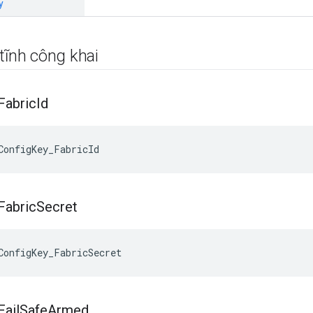
y
tĩnh công khai
Fabric
Id
ConfigKey_FabricId
Fabric
Secret
ConfigKey_FabricSecret
Fail
Safe
Armed