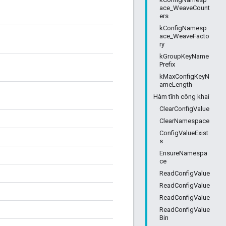
ace_WeaveCount
ers
kConfigNamesp
ace_WeaveFacto
ry
kGroupKeyName
Prefix
kMaxConfigKeyN
ameLength
Hàm tĩnh công khai
ClearConfigValue
ClearNamespace
ConfigValueExist
s
EnsureNamespa
ce
ReadConfigValue
ReadConfigValue
ReadConfigValue
ReadConfigValue
Bin