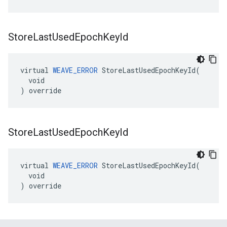
Store
Last
Used
Epoch
Key
Id
virtual 
WEAVE_ERROR
 StoreLastUsedEpochKeyId(

  void

) override
Store
Last
Used
Epoch
Key
Id
virtual 
WEAVE_ERROR
 StoreLastUsedEpochKeyId(

  void

) override