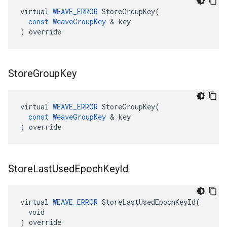
virtual
WEAVE_ERROR
StoreGroupKey
(
const
WeaveGroupKey
&
key
)
override
Store
Group
Key
virtual
WEAVE_ERROR
StoreGroupKey
(
const
WeaveGroupKey
&
key
)
override
Store
Last
Used
Epoch
Key
Id
virtual 
WEAVE_ERROR
 StoreLastUsedEpochKeyId(

  void

) override