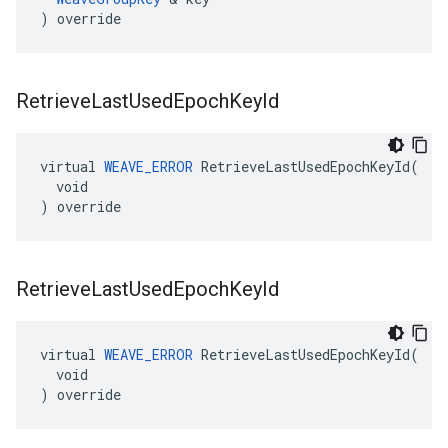
) override
Retrieve
Last
Used
Epoch
Key
Id
virtual 
WEAVE_ERROR
 RetrieveLastUsedEpochKeyId(

  void

) override
Retrieve
Last
Used
Epoch
Key
Id
virtual 
WEAVE_ERROR
 RetrieveLastUsedEpochKeyId(

  void

) override