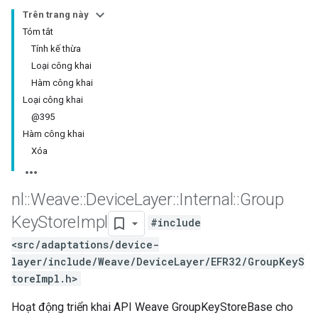
Trên trang này
Tóm tắt
Tính kế thừa
Loại công khai
Hàm công khai
Loại công khai
@395
Hàm công khai
Xóa
nl
::
Weave
::
Device
Layer
::
Internal
::
Group
Key
Store
Impl
#include
<src/adaptations/device-
layer/include/Weave/DeviceLayer/EFR32/GroupKeyS
toreImpl.h>
Hoạt động triển khai API Weave GroupKeyStoreBase cho