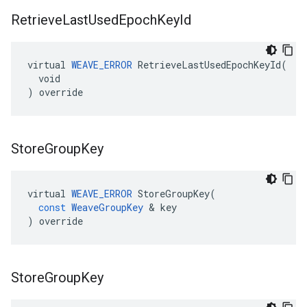
Retrieve
Last
Used
Epoch
Key
Id
virtual 
WEAVE_ERROR
 RetrieveLastUsedEpochKeyId(

  void

) override
Store
Group
Key
virtual
WEAVE_ERROR
StoreGroupKey
(
const
WeaveGroupKey
&
key
)
override
Store
Group
Key