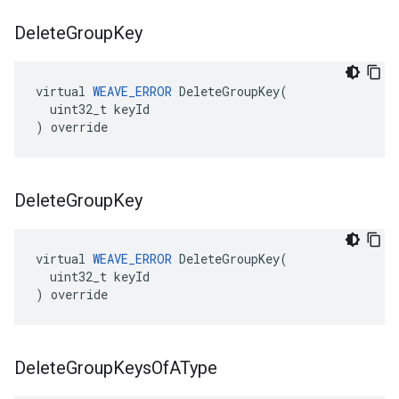
Delete
Group
Key
virtual 
WEAVE_ERROR
 DeleteGroupKey(

  uint32_t keyId

) override
Delete
Group
Key
virtual 
WEAVE_ERROR
 DeleteGroupKey(

  uint32_t keyId

) override
Delete
Group
Keys
Of
AType