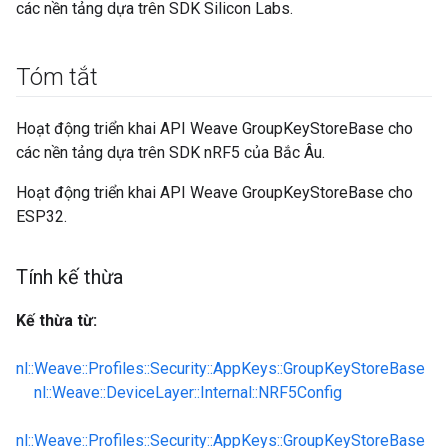
các nền tảng dựa trên SDK Silicon Labs.
Tóm tắt
Hoạt động triển khai API Weave GroupKeyStoreBase cho
các nền tảng dựa trên SDK nRF5 của Bắc Âu.
Hoạt động triển khai API Weave GroupKeyStoreBase cho
ESP32.
Tính kế thừa
Kế thừa từ:
nl::Weave::Profiles::Security::AppKeys::GroupKeyStoreBase
nl::Weave::DeviceLayer::Internal::NRF5Config
nl::Weave::Profiles::Security::AppKeys::GroupKeyStoreBase