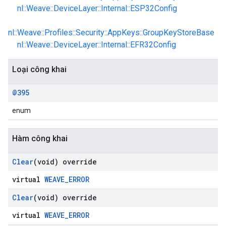
nl::Weave::DeviceLayer::Internal::ESP32Config
nl::Weave::Profiles::Security::AppKeys::GroupKeyStoreBase
nl::Weave::DeviceLayer::Internal::EFR32Config
Loại công khai
@395
enum
Hàm công khai
Clear
(void) override
virtual
WEAVE_ERROR
Clear
(void) override
virtual
WEAVE_ERROR