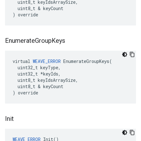
  uint8_t keyIdsArraySize,

  uint8_t & keyCount

) override
Enumerate
Group
Keys
virtual 
WEAVE_ERROR
 EnumerateGroupKeys(

  uint32_t keyType,

  uint32_t *keyIds,

  uint8_t keyIdsArraySize,

  uint8_t & keyCount

) override
Init
WEAVE_ERROR
 Init()