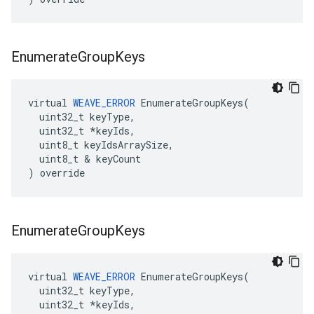
Enumerate
Group
Keys
virtual 
WEAVE_ERROR
 EnumerateGroupKeys(

  uint32_t keyType,

  uint32_t *keyIds,

  uint8_t keyIdsArraySize,

  uint8_t & keyCount

) override
Enumerate
Group
Keys
virtual 
WEAVE_ERROR
 EnumerateGroupKeys(

  uint32_t keyType,

  uint32_t *keyIds,
