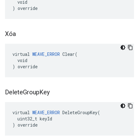
  void

) override
Xóa
virtual 
WEAVE_ERROR
 Clear(

  void

) override
Delete
Group
Key
virtual 
WEAVE_ERROR
 DeleteGroupKey(

  uint32_t keyId

) override