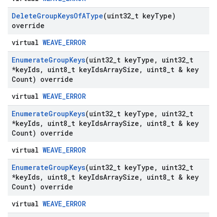
Delete
Group
Keys
Of
AType
(uint32
_
t key
Type)
override
virtual
WEAVE_ERROR
Enumerate
Group
Keys
(uint32
_
t key
Type
,
uint32
_
t
*key
Ids
,
uint8
_
t key
Ids
Array
Size
,
uint8
_
t & key
Count) override
virtual
WEAVE_ERROR
Enumerate
Group
Keys
(uint32
_
t key
Type
,
uint32
_
t
*key
Ids
,
uint8
_
t key
Ids
Array
Size
,
uint8
_
t & key
Count) override
virtual
WEAVE_ERROR
Enumerate
Group
Keys
(uint32
_
t key
Type
,
uint32
_
t
*key
Ids
,
uint8
_
t key
Ids
Array
Size
,
uint8
_
t & key
Count) override
virtual
WEAVE_ERROR