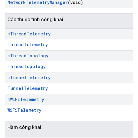
Network
Telemetry
Manager
(void)
Các thuộc tính công khai
m
Thread
Telemetry
ThreadTelemetry
m
Thread
Topology
ThreadTopology
m
Tunnel
Telemetry
TunnelTelemetry
m
Wi
Fi
Telemetry
WiFiTelemetry
Hàm công khai