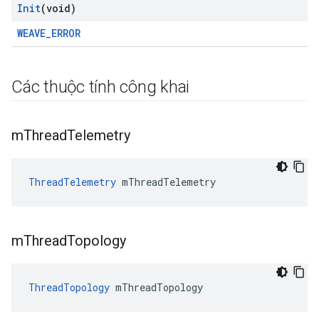
Init
(void)
WEAVE_ERROR
Các thuộc tính công khai
m
Thread
Telemetry
ThreadTelemetry
 mThreadTelemetry
m
Thread
Topology
ThreadTopology
 mThreadTopology