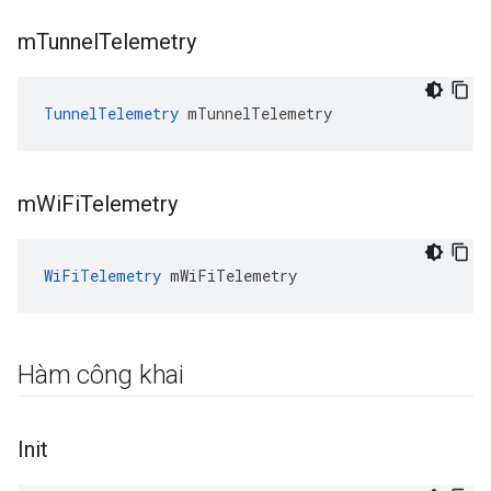
m
Tunnel
Telemetry
TunnelTelemetry
 mTunnelTelemetry
m
Wi
Fi
Telemetry
WiFiTelemetry
 mWiFiTelemetry
Hàm công khai
Init