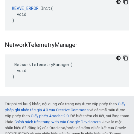
WEAVE_ERROR
 Init(

  void

)
Network
Telemetry
Manager
 NetworkTelemetryManager(

  void

)
Trừ phi có lưu ý khác, nội dung của trang này được cấp phép theo
Giấy
phép ghi nhận tác giả 4.0 của Creative Commons
và các mã mẫu được
cấp phép theo
Giấy phép Apache 2.0
. Để biết thêm chi tiết, vui lòng tham
khảo
Chính sách trên trang web của Google Developers
. Java là một
nhãn hiệu đã đăng ký của Oracle và/hoặc các đơn vị liên kết của Oracle.
OPENTHREAD và các nhãn hiệu có liên quan là nhãn hiệu của Thread