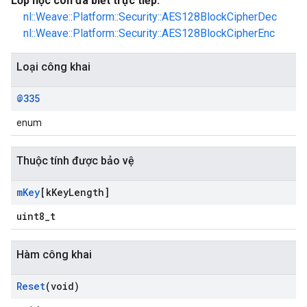
Lớp học con đã biết trực tiếp:
nl::Weave::Platform::Security::AES128BlockCipherDec
nl::Weave::Platform::Security::AES128BlockCipherEnc
Loại công khai
@335
enum
Thuộc tính được bảo vệ
m
Key
[k
Key
Length]
uint8_t
Hàm công khai
Reset
(void)