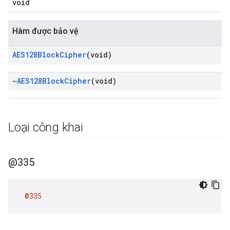
void
Hàm được bảo vệ
AES128Block
Cipher
(void)
~AES128Block
Cipher
(void)
Loại công khai
@335
@335