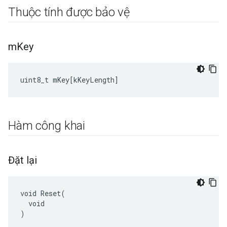
Thuộc tính được bảo vệ
m
Key
uint8_t
mKey
[
kKeyLength
]
Hàm công khai
Đặt lại
void Reset(

  void

)