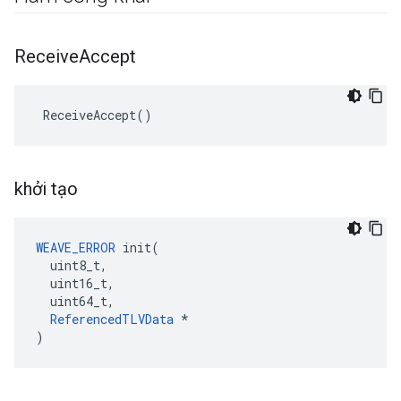
Receive
Accept
 ReceiveAccept()
khởi tạo
WEAVE_ERROR
 init(

  uint8_t,

  uint16_t,

  uint64_t,

ReferencedTLVData
 *

)