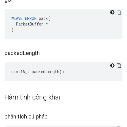
WEAVE_ERROR
 pack(

  PacketBuffer *

)
packed
Length
uint16_t packedLength()
Hàm tĩnh công khai
phân tích cú pháp