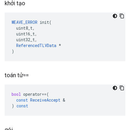
khởi tạo
WEAVE_ERROR
 init(

  uint8_t,

  uint16_t,

  uint32_t,

ReferencedTLVData
 *

)
toán tử==
bool
operator
==
(
const
ReceiveAccept
&
)
const
gói