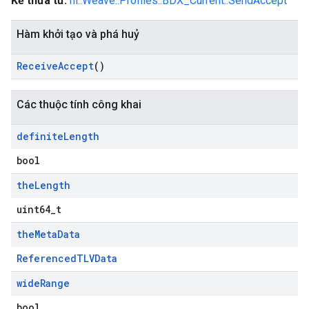
Kế thừa từ:
nl::Weave::Profiles::BDX_Current::SendAccept
Hàm khởi tạo và phá huỷ
Receive
Accept
()
Các thuộc tính công khai
definite
Length
bool
the
Length
uint64_t
the
Meta
Data
ReferencedTLVData
wide
Range
bool