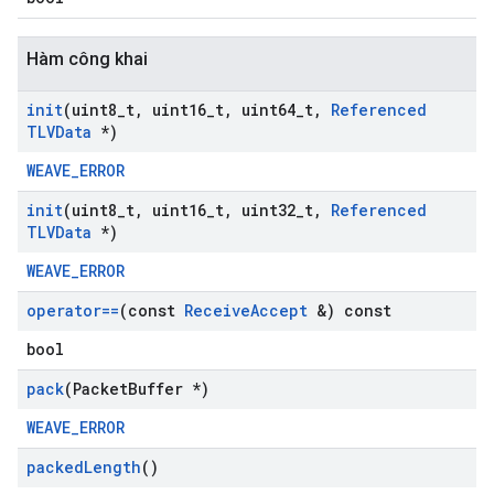
Hàm công khai
init
(uint8
_
t
,
uint16
_
t
,
uint64
_
t
,
Referenced
TLVData
*)
WEAVE_ERROR
init
(uint8
_
t
,
uint16
_
t
,
uint32
_
t
,
Referenced
TLVData
*)
WEAVE_ERROR
operator==
(const
Receive
Accept
&) const
bool
pack
(Packet
Buffer *)
WEAVE_ERROR
packed
Length
()