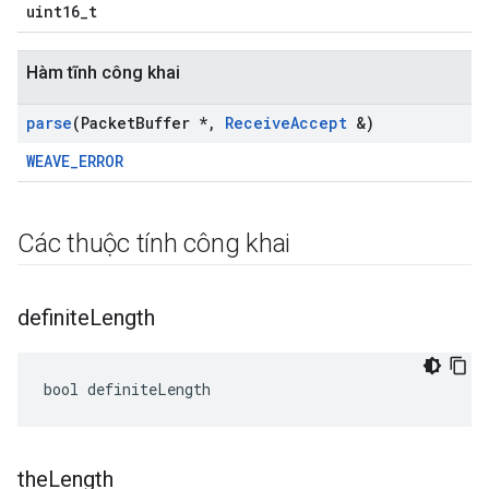
uint16_t
Hàm tĩnh công khai
parse
(Packet
Buffer *
,
Receive
Accept
&)
WEAVE_ERROR
Các thuộc tính công khai
definite
Length
bool definiteLength
the
Length