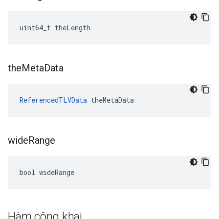
uint64_t theLength
the
Meta
Data
ReferencedTLVData
 theMetaData
wide
Range
bool wideRange
Hàm công khai