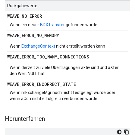
Rückgabewerte
WEAVE
_
NO
_
ERROR
Wenn ein neuer
BDXTransfer
gefunden wurde.
WEAVE
_
ERROR
_
NO
_
MEMORY
Wenn
ExchangeContext
nicht erstellt werden kann
WEAVE
_
ERROR
_
TOO
_
MANY
_
CONNECTIONS
Wenn derzeit zu viele Übertragungen aktiv sind und aXfer
den Wert NULL hat
WEAVE
_
ERROR
_
INCORRECT
_
STATE
Wenn mExchangeMgr noch nicht festgelegt wurde oder
wenn aCon nicht erfolgreich verbunden wurde.
Herunterfahren