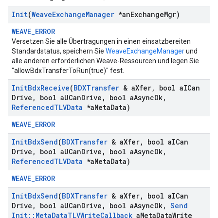
Init
(
Weave
Exchange
Manager
*an
Exchange
Mgr)
WEAVE_ERROR
Versetzen Sie alle Übertragungen in einen einsatzbereiten
Standardstatus, speichern Sie
WeaveExchangeManager
und
alle anderen erforderlichen Weave-Ressourcen und legen Sie
"allowBdxTransferToRun(true)" fest.
Init
Bdx
Receive
(
BDXTransfer
& a
Xfer
,
bool a
ICan
Drive
,
bool a
UCan
Drive
,
bool a
Async
Ok
,
Referenced
TLVData
*a
Meta
Data)
WEAVE_ERROR
Init
Bdx
Send
(
BDXTransfer
& a
Xfer
,
bool a
ICan
Drive
,
bool a
UCan
Drive
,
bool a
Async
Ok
,
Referenced
TLVData
*a
Meta
Data)
WEAVE_ERROR
Init
Bdx
Send
(
BDXTransfer
& a
Xfer
,
bool a
ICan
Drive
,
bool a
UCan
Drive
,
bool a
Async
Ok
,
Send
Init
::
Meta
Data
TLVWrite
Callback
a
Meta
Data
Write