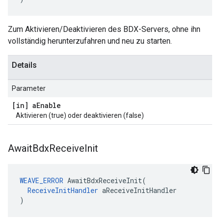
Zum Aktivieren/Deaktivieren des BDX-Servers, ohne ihn
vollständig herunterzufahren und neu zu starten.
Details
Parameter
[in] a
Enable
Aktivieren (true) oder deaktivieren (false)
Await
Bdx
Receive
Init
WEAVE_ERROR
AwaitBdxReceiveInit
(
ReceiveInitHandler
aReceiveInitHandler
)