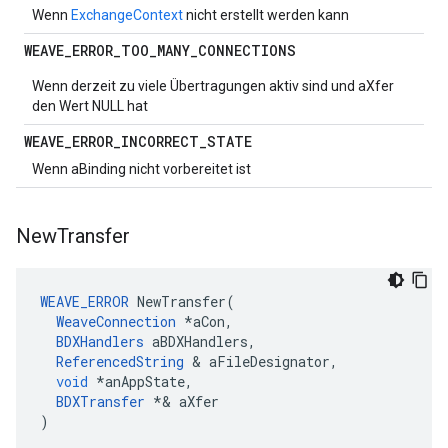
Wenn
ExchangeContext
nicht erstellt werden kann
WEAVE
_
ERROR
_
TOO
_
MANY
_
CONNECTIONS
Wenn derzeit zu viele Übertragungen aktiv sind und aXfer
den Wert NULL hat
WEAVE
_
ERROR
_
INCORRECT
_
STATE
Wenn aBinding nicht vorbereitet ist
New
Transfer
WEAVE_ERROR
NewTransfer
(
WeaveConnection
*
aCon
,
BDXHandlers
aBDXHandlers
,
ReferencedString
&
aFileDesignator
,
void
*
anAppState
,
BDXTransfer
*&
aXfer
)