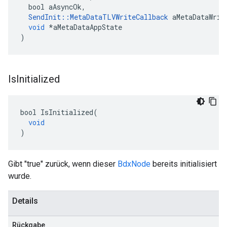
bool
aAsyncOk
,
SendInit
::
MetaDataTLVWriteCallback
aMetaDataWrit
void
*
aMetaDataAppState
)
Is
Initialized
bool
IsInitialized
(
void
)
Gibt "true" zurück, wenn dieser
BdxNode
bereits initialisiert
wurde.
Details
Rückgabe