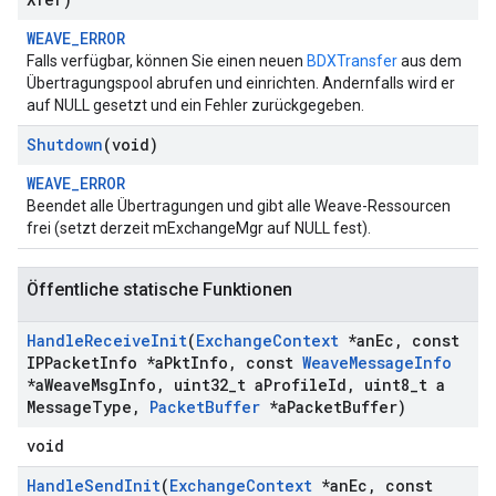
WEAVE_ERROR
Falls verfügbar, können Sie einen neuen
BDXTransfer
aus dem
Übertragungspool abrufen und einrichten. Andernfalls wird er
auf NULL gesetzt und ein Fehler zurückgegeben.
Shutdown
(void)
WEAVE_ERROR
Beendet alle Übertragungen und gibt alle Weave-Ressourcen
frei (setzt derzeit mExchangeMgr auf NULL fest).
Öffentliche statische Funktionen
Handle
Receive
Init
(
Exchange
Context
*an
Ec
,
const
IPPacket
Info *a
Pkt
Info
,
const
Weave
Message
Info
*a
Weave
Msg
Info
,
uint32
_
t a
Profile
Id
,
uint8
_
t a
Message
Type
,
Packet
Buffer
*a
Packet
Buffer)
void
Handle
Send
Init
(
Exchange
Context
*an
Ec
,
const