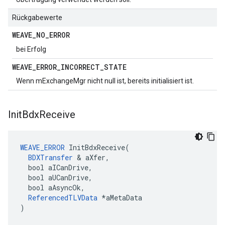
Rückgabewerte
WEAVE
_
NO
_
ERROR
bei Erfolg
WEAVE
_
ERROR
_
INCORRECT
_
STATE
Wenn mExchangeMgr nicht null ist, bereits initialisiert ist.
Init
Bdx
Receive
WEAVE_ERROR
InitBdxReceive
(
BDXTransfer
&
aXfer
,
bool
aICanDrive
,
bool
aUCanDrive
,
bool
aAsyncOk
,
ReferencedTLVData
*
aMetaData
)