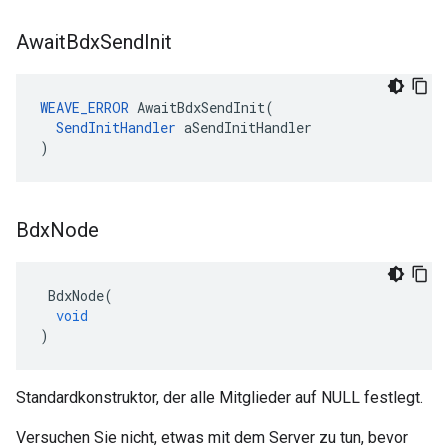
Await
Bdx
Send
Init
WEAVE_ERROR
AwaitBdxSendInit
(
SendInitHandler
aSendInitHandler
)
Bdx
Node
BdxNode
(
void
)
Standardkonstruktor, der alle Mitglieder auf NULL festlegt.
Versuchen Sie nicht, etwas mit dem Server zu tun, bevor