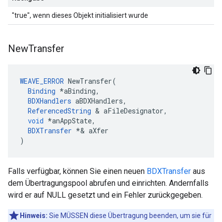
"true", wenn dieses Objekt initialisiert wurde
New
Transfer
WEAVE_ERROR
NewTransfer
(
Binding
*
aBinding
,
BDXHandlers
aBDXHandlers
,
ReferencedString
&
aFileDesignator
,
void
*
anAppState
,
BDXTransfer
*&
aXfer
)
Falls verfügbar, können Sie einen neuen
BDXTransfer
aus
dem Übertragungspool abrufen und einrichten. Andernfalls
wird er auf NULL gesetzt und ein Fehler zurückgegeben.
Hinweis:
Sie MÜSSEN diese Übertragung beenden, um sie für