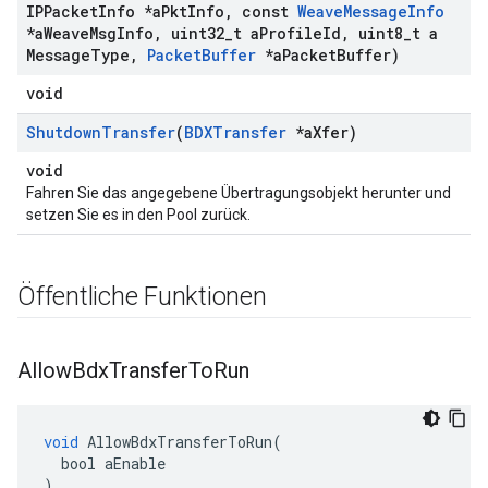
IPPacket
Info *a
Pkt
Info
,
const
Weave
Message
Info
*a
Weave
Msg
Info
,
uint32
_
t a
Profile
Id
,
uint8
_
t a
Message
Type
,
Packet
Buffer
*a
Packet
Buffer)
void
Shutdown
Transfer
(
BDXTransfer
*a
Xfer)
void
Fahren Sie das angegebene Übertragungsobjekt herunter und
setzen Sie es in den Pool zurück.
Öffentliche Funktionen
Allow
Bdx
Transfer
To
Run
void
AllowBdxTransferToRun
(
bool
aEnable
)