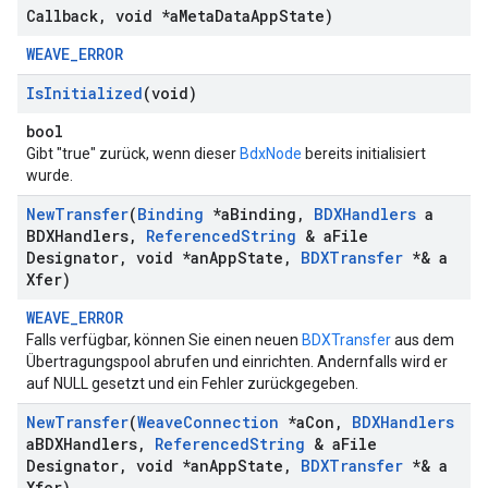
Callback
,
void *a
Meta
Data
App
State)
WEAVE_ERROR
Is
Initialized
(void)
bool
Gibt "true" zurück, wenn dieser
BdxNode
bereits initialisiert
wurde.
New
Transfer
(
Binding
*a
Binding
,
BDXHandlers
a
BDXHandlers
,
Referenced
String
& a
File
Designator
,
void *an
App
State
,
BDXTransfer
*& a
Xfer)
WEAVE_ERROR
Falls verfügbar, können Sie einen neuen
BDXTransfer
aus dem
Übertragungspool abrufen und einrichten. Andernfalls wird er
auf NULL gesetzt und ein Fehler zurückgegeben.
New
Transfer
(
Weave
Connection
*a
Con
,
BDXHandlers
a
BDXHandlers
,
Referenced
String
& a
File
Designator
,
void *an
App
State
,
BDXTransfer
*& a
Xfer)