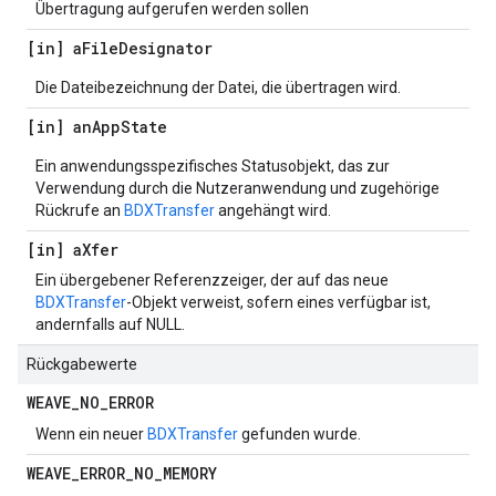
Übertragung aufgerufen werden sollen
[in] a
File
Designator
Die Dateibezeichnung der Datei, die übertragen wird.
[in] an
App
State
Ein anwendungsspezifisches Statusobjekt, das zur
Verwendung durch die Nutzeranwendung und zugehörige
Rückrufe an
BDXTransfer
angehängt wird.
[in] a
Xfer
Ein übergebener Referenzzeiger, der auf das neue
BDXTransfer
-Objekt verweist, sofern eines verfügbar ist,
andernfalls auf NULL.
Rückgabewerte
WEAVE
_
NO
_
ERROR
Wenn ein neuer
BDXTransfer
gefunden wurde.
WEAVE
_
ERROR
_
NO
_
MEMORY