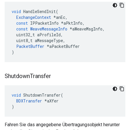
void
HandleSendInit
(
ExchangeContext
*
anEc
,
const
IPPacketInfo
*
aPktInfo
,
const
WeaveMessageInfo
*
aWeaveMsgInfo
,
uint32_t
aProfileId
,
uint8_t
aMessageType
,
PacketBuffer
*
aPacketBuffer
)
Shutdown
Transfer
void
ShutdownTransfer
(
BDXTransfer
*
aXfer
)
Fahren Sie das angegebene Übertragungsobjekt herunter