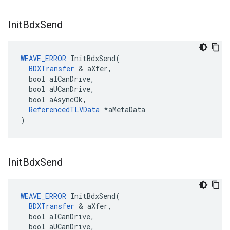
Init
Bdx
Send
WEAVE_ERROR
InitBdxSend
(
BDXTransfer
&
aXfer
,
bool
aICanDrive
,
bool
aUCanDrive
,
bool
aAsyncOk
,
ReferencedTLVData
*
aMetaData
)
Init
Bdx
Send
WEAVE_ERROR
InitBdxSend
(
BDXTransfer
&
aXfer
,
bool
aICanDrive
,
bool
aUCanDrive
,