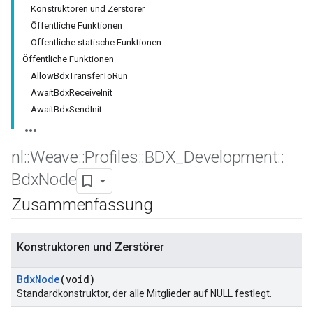
Konstruktoren und Zerstörer
Öffentliche Funktionen
Öffentliche statische Funktionen
Öffentliche Funktionen
AllowBdxTransferToRun
AwaitBdxReceiveInit
AwaitBdxSendInit
nl
::
Weave
::
Profiles
::
BDX
_
Development
::
Bdx
Node
Zusammenfassung
Konstruktoren und Zerstörer
Bdx
Node
(void)
Standardkonstruktor, der alle Mitglieder auf NULL festlegt.