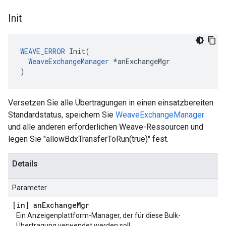
Init
WEAVE_ERROR
Init
(
WeaveExchangeManager
*
anExchangeMgr
)
Versetzen Sie alle Übertragungen in einen einsatzbereiten
Standardstatus, speichern Sie
WeaveExchangeManager
und alle anderen erforderlichen Weave-Ressourcen und
legen Sie "allowBdxTransferToRun(true)" fest.
Details
Parameter
[in] an
Exchange
Mgr
Ein Anzeigenplattform-Manager, der für diese Bulk-
Übertragung verwendet werden soll.