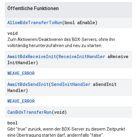
Öffentliche Funktionen
Allow
Bdx
Transfer
To
Run
(bool a
Enable)
void
Zum Aktivieren/Deaktivieren des BDX-Servers, ohne ihn
vollständig herunterzufahren und neu zu starten.
Await
Bdx
Receive
Init
(
Receive
Init
Handler
a
Receive
Init
Handler)
WEAVE_ERROR
Await
Bdx
Send
Init
(
Send
Init
Handler
a
Send
Init
Handler)
WEAVE_ERROR
Can
Bdx
Transfer
Run
(void)
bool
Gibt "true" zurück, wenn der BDX-Server zu diesem Zeitpunkt
eine Übertragung starten darf, andernfalls "false".