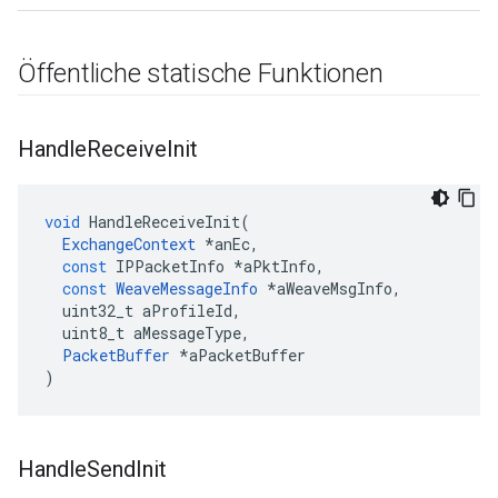
Öffentliche statische Funktionen
Handle
Receive
Init
void
HandleReceiveInit
(
ExchangeContext
*
anEc
,
const
IPPacketInfo
*
aPktInfo
,
const
WeaveMessageInfo
*
aWeaveMsgInfo
,
uint32_t
aProfileId
,
uint8_t
aMessageType
,
PacketBuffer
*
aPacketBuffer
)
Handle
Send
Init