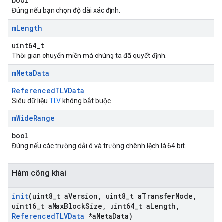
bool
Đúng nếu bạn chọn độ dài xác định.
m
Length
uint64_t
Thời gian chuyển miền mà chúng ta đã quyết định.
m
Meta
Data
ReferencedTLVData
Siêu dữ liệu
TLV
không bắt buộc.
m
Wide
Range
bool
Đúng nếu các trường dải ô và trường chênh lệch là 64 bit.
Hàm công khai
init
(uint8
_
t a
Version
,
uint8
_
t a
Transfer
Mode
,
uint16
_
t a
Max
Block
Size
,
uint64
_
t a
Length
,
Referenced
TLVData
*a
Meta
Data)