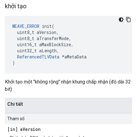
khởi tạo
WEAVE_ERROR
 init(

  uint8_t aVersion,

  uint8_t aTransferMode,

  uint16_t aMaxBlockSize,

  uint32_t aLength,

ReferencedTLVData
 *aMetaData

)
Khởi tạo một "không rộng" nhận khung chấp nhận (độ dài 32
bit)
Chi tiết
Tham số
[in] a
Version