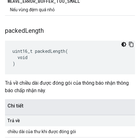
WEAVE
_
ERROR
_
BUFFER
_
TOO
_
SMALL
Nếu vùng đệm quá nhỏ
packed
Length
uint16_t packedLength(

  void

)
Trả về chiều dài được đóng gói của thông báo nhận thông
báo chấp nhận này.
Chi tiết
Trả về
chiều dài của thư khi được đóng gói