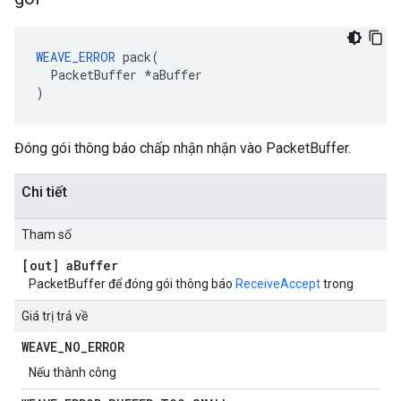
WEAVE_ERROR
 pack(

  PacketBuffer *aBuffer

)
Đóng gói thông báo chấp nhận nhận vào PacketBuffer.
Chi tiết
Tham số
[out] a
Buffer
PacketBuffer để đóng gói thông báo
ReceiveAccept
trong
Giá trị trả về
WEAVE
_
NO
_
ERROR
Nếu thành công