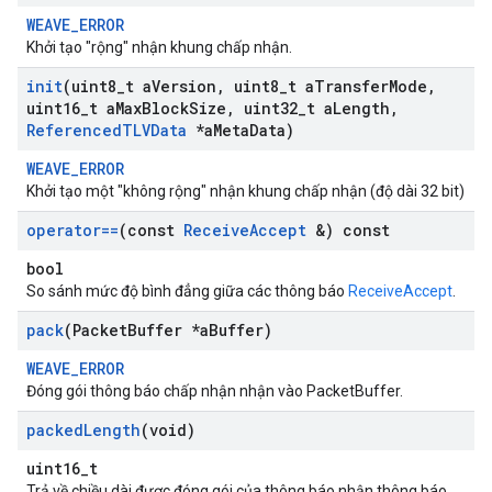
WEAVE_ERROR
Khởi tạo "rộng" nhận khung chấp nhận.
init
(uint8
_
t a
Version
,
uint8
_
t a
Transfer
Mode
,
uint16
_
t a
Max
Block
Size
,
uint32
_
t a
Length
,
Referenced
TLVData
*a
Meta
Data)
WEAVE_ERROR
Khởi tạo một "không rộng" nhận khung chấp nhận (độ dài 32 bit)
operator==
(const
Receive
Accept
&) const
bool
So sánh mức độ bình đẳng giữa các thông báo
ReceiveAccept
.
pack
(Packet
Buffer *a
Buffer)
WEAVE_ERROR
Đóng gói thông báo chấp nhận nhận vào PacketBuffer.
packed
Length
(void)
uint16_t
Trả về chiều dài được đóng gói của thông báo nhận thông báo