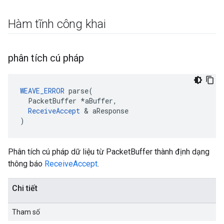
Hàm tĩnh công khai
phân tích cú pháp
WEAVE_ERROR
 parse(

  PacketBuffer *aBuffer,

ReceiveAccept
 & aResponse

)
Phân tích cú pháp dữ liệu từ PacketBuffer thành định dạng
thông báo
ReceiveAccept
.
Chi tiết
Tham số