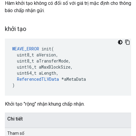
Hàm khởi tạo không có đối số với giá trị mặc định cho thông
báo chấp nhận gửi.
khởi tạo
WEAVE_ERROR
 init(

  uint8_t aVersion,

  uint8_t aTransferMode,

  uint16_t aMaxBlockSize,

  uint64_t aLength,

ReferencedTLVData
 *aMetaData

)
Khởi tạo "rộng" nhận khung chấp nhận.
Chi tiết
Tham số