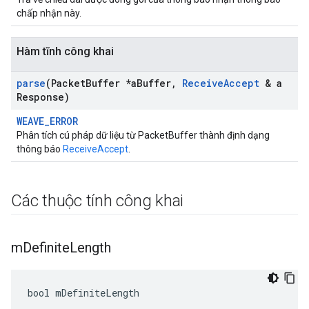
chấp nhận này.
Hàm tĩnh công khai
parse
(Packet
Buffer *a
Buffer
,
Receive
Accept
& a
Response)
WEAVE_ERROR
Phân tích cú pháp dữ liệu từ PacketBuffer thành định dạng
thông báo
ReceiveAccept
.
Các thuộc tính công khai
m
Definite
Length
bool mDefiniteLength