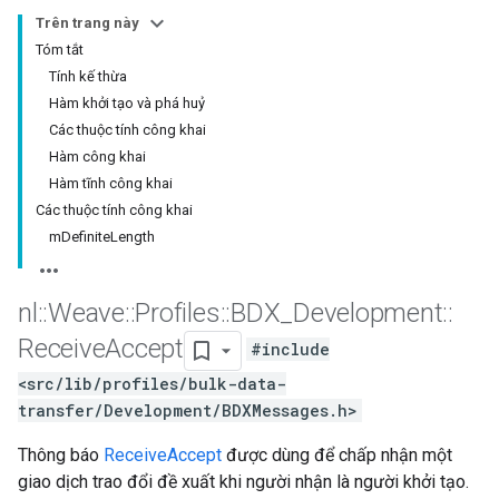
Trên trang này
Tóm tắt
Tính kế thừa
Hàm khởi tạo và phá huỷ
Các thuộc tính công khai
Hàm công khai
Hàm tĩnh công khai
Các thuộc tính công khai
mDefiniteLength
nl
::
Weave
::
Profiles
::
BDX
_
Development
::
Receive
Accept
#include
<src/lib/profiles/bulk-data-
transfer/Development/BDXMessages.h>
Thông báo
ReceiveAccept
được dùng để chấp nhận một
giao dịch trao đổi đề xuất khi người nhận là người khởi tạo.