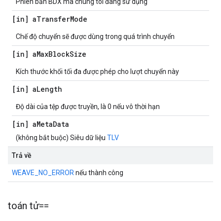
Phiên bản BDX mà chúng tôi đang sử dụng
[in] a
Transfer
Mode
Chế độ chuyển sẽ được dùng trong quá trình chuyển
[in] a
Max
Block
Size
Kích thước khối tối đa được phép cho lượt chuyển này
[in] a
Length
Độ dài của tệp được truyền, là 0 nếu vô thời hạn
[in] a
Meta
Data
(không bắt buộc) Siêu dữ liệu
TLV
Trả về
WEAVE_NO_ERROR
nếu thành công
toán tử==