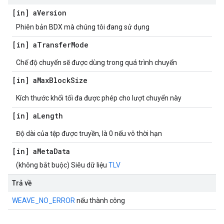
[in] a
Version
Phiên bản BDX mà chúng tôi đang sử dụng
[in] a
Transfer
Mode
Chế độ chuyển sẽ được dùng trong quá trình chuyển
[in] a
Max
Block
Size
Kích thước khối tối đa được phép cho lượt chuyển này
[in] a
Length
Độ dài của tệp được truyền, là 0 nếu vô thời hạn
[in] a
Meta
Data
(không bắt buộc) Siêu dữ liệu
TLV
Trả về
WEAVE_NO_ERROR
nếu thành công