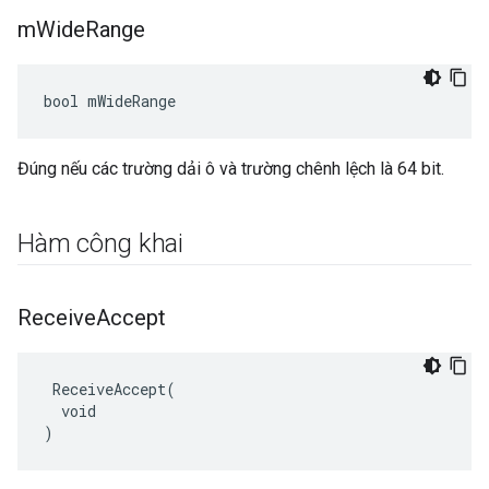
m
Wide
Range
bool mWideRange
Đúng nếu các trường dải ô và trường chênh lệch là 64 bit.
Hàm công khai
Receive
Accept
 ReceiveAccept(

  void

)