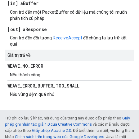
[in] a
Buffer
Con trỏ đến một PacketBuffer có dữ liệu mà chúng tôi muốn
phân tích cú pháp
[out] a
Response
Con trỏ đến đối tượng
ReceiveAccept
để chúng ta lưu trữ kết
quả
Giá trị trả về
WEAVE
_
NO
_
ERROR
Nếu thành công
WEAVE
_
ERROR
_
BUFFER
_
TOO
_
SMALL
Nếu vùng đệm quá nhỏ
Trừ phi có lưu ý khác, nội dung của trang này được cấp phép theo
Giấy
phép ghi nhận tác giả 4.0 của Creative Commons
và các mã mẫu được
cấp phép theo
Giấy phép Apache 2.0
. Để biết thêm chi tiết, vui lòng tham
khảo
Chính sách trên trang web của Google Developers
. Java là một