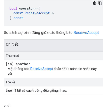
bool
operator
==
(
const
ReceiveAccept
&
)
const
So sánh sự bình đẳng giữa các thông báo
ReceiveAccept
.
Chi tiết
Tham số
[in] another
Một thông báo
ReceiveAccept
khác để so sánh tin nhắn này
với
Trả về
true iff tất cả các trường đều giống nhau.
gói