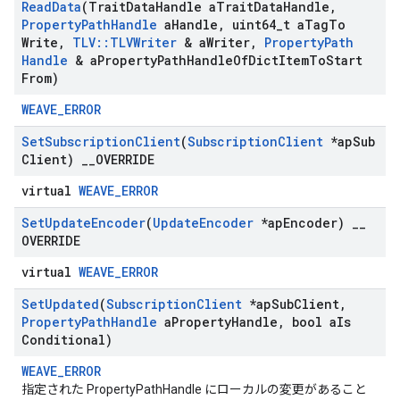
Read
Data
(Trait
Data
Handle a
Trait
Data
Handle
,
Property
Path
Handle
a
Handle
,
uint64
_
t a
Tag
To
Write
,
TLV
::
TLVWriter
& a
Writer
,
Property
Path
Handle
& a
Property
Path
Handle
Of
Dict
Item
To
Start
From)
WEAVE_ERROR
Set
Subscription
Client
(
Subscription
Client
*ap
Sub
Client)
_
_
OVERRIDE
virtual
WEAVE_ERROR
Set
Update
Encoder
(
Update
Encoder
*ap
Encoder)
_
_
OVERRIDE
virtual
WEAVE_ERROR
Set
Updated
(
Subscription
Client
*ap
Sub
Client
,
Property
Path
Handle
a
Property
Handle
,
bool a
Is
Conditional)
WEAVE_ERROR
指定された PropertyPathHandle にローカルの変更があること