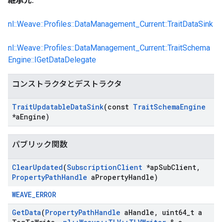
継承元:
nl::Weave::Profiles::DataManagement_Current::TraitDataSink
nl::Weave::Profiles::DataManagement_Current::TraitSchema
Engine::IGetDataDelegate
コンストラクタとデストラクタ
Trait
Updatable
Data
Sink
(const
Trait
Schema
Engine
*a
Engine)
パブリック関数
Clear
Updated
(
Subscription
Client
*ap
Sub
Client
,
Property
Path
Handle
a
Property
Handle)
WEAVE_ERROR
Get
Data
(
Property
Path
Handle
a
Handle
,
uint64
_
t a