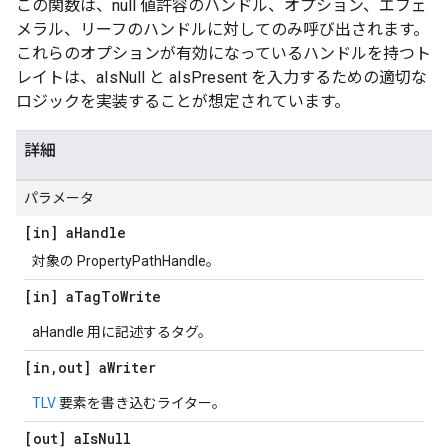
この関数は、null 値許容のハンドル、オプション、エフェ
メラル、リーフのハンドルに対してのみ呼び出されます。
これらのオプションが有効になっているハンドルを持つト
レイトは、aIsNull と aIsPresent を入力するための適切な
ロジックを実装することが想定されています。
詳細
パラメータ
[in] a
Handle
対象の PropertyPathHandle。
[in] a
Tag
To
Write
aHandle 用に記述するタグ。
[in
,
out] a
Writer
TLV
要素を書き込むライター。
[out] a
Is
Null