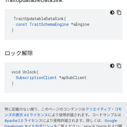
Trait
Updatable
Data
Sink
TraitUpdatableDataSink
(
const
TraitSchemaEngine
*
aEngine
)
ロック解除
void Unlock(

SubscriptionClient
 *apSubClient

)
特に記載のない限り、このページのコンテンツは
クリエイティブ・コモ
ンズの表示 4.0 ライセンス
により使用許諾されます。コードサンプルは
Apache 2.0 ライセンス
により使用許諾されます。詳しくは、
Google
Developers サイトのポリシー
をご覧ください。Java は Oracle および関