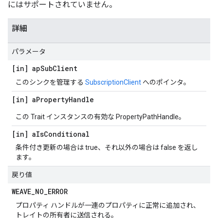
にはサポートされていません。
詳細
パラメータ
[in] ap
Sub
Client
このシンクを管理する
SubscriptionClient
へのポインタ。
[in] a
Property
Handle
この Trait インスタンスの有効な PropertyPathHandle。
[in] a
Is
Conditional
条件付き更新の場合は true、それ以外の場合は false を返し
ます。
戻り値
WEAVE
_
NO
_
ERROR
プロパティ ハンドルが一連のプロパティに正常に追加され、
トレイトの所有者に送信される。