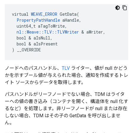
virtual 
WEAVE_ERROR
 GetData(

PropertyPathHandle
 aHandle,

  uint64_t aTagToWrite,

nl::Weave::TLV::TLVWriter
 & aWriter,

  bool & aIsNull,

  bool & aIsPresent

) __OVERRIDE
ノードへのパスハンドル、
TLV
ライター、値が null かどう
かを示すブール値が与えられた場合、通知を作成するトレ
イト ソースからデータを取得します。
パスハンドルがリーフノードでない場合、TDM はライタ
ーへの値の書き込み（コンテナを開く、構造体を null 化す
るなど）を処理します。非リーフノードが null または存在
しない場合、TDM はその子の GetData を呼び出しませ
ん。