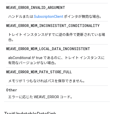
WEAVE
_
ERROR
_
INVALID
_
ARGUMENT
ハンドルまたは
SubscriptionClient
ポインタが無効な場合。
WEAVE
_
ERROR
_
WDM
_
INCONSISTENT
_
CONDITIONALITY
トレイト インスタンスがすでに逆の条件で更新されている場
合。
WEAVE
_
ERROR
_
WDM
_
LOCAL
_
DATA
_
INCONSISTENT
aIsConditional が true であるのに、トレイト インスタンスに
有効なバージョンがない場合。
WEAVE
_
ERROR
_
WDM
_
PATH
_
STORE
_
FULL
メモリが 1 つもなければパスを保存できません。
Other
エラーに応じた WEAVE_ERROR コード。