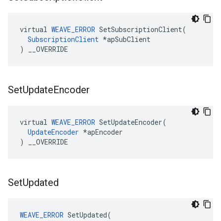
virtual 
WEAVE_ERROR
 SetSubscriptionClient(

SubscriptionClient
 *apSubClient

) __OVERRIDE
Set
Update
Encoder
virtual 
WEAVE_ERROR
 SetUpdateEncoder(

UpdateEncoder
 *apEncoder

) __OVERRIDE
Set
Updated
WEAVE_ERROR
 SetUpdated(
