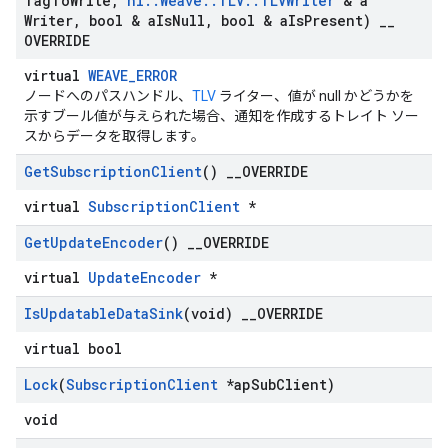
Tag
To
Write
,
nl
::
Weave
::
TLV
::
TLVWriter
& a
Writer
,
bool & a
Is
Null
,
bool & a
Is
Present)
_
_
OVERRIDE
virtual
WEAVE_ERROR
ノードへのパスハンドル、
TLV
ライター、値が null かどうかを
示すブール値が与えられた場合、通知を作成するトレイト ソー
スからデータを取得します。
Get
Subscription
Client
()
_
_
OVERRIDE
virtual
SubscriptionClient
*
Get
Update
Encoder
()
_
_
OVERRIDE
Id
virtual
UpdateEncoder
*
Is
Updatable
Data
Sink
(void)
_
_
OVERRIDE
virtual bool
Lock
(
Subscription
Client
*ap
Sub
Client)
void