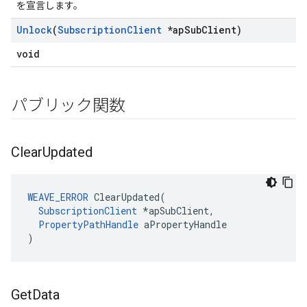
を宣言します。
Unlock
(
Subscription
Client
*ap
Sub
Client)
void
パブリック関数
Clear
Updated
WEAVE_ERROR
 ClearUpdated(

SubscriptionClient
 *apSubClient,

PropertyPathHandle
 aPropertyHandle

)
Get
Data