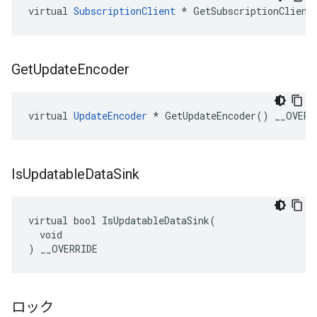
virtual 
SubscriptionClient
 * GetSubscriptionClient
Get
Update
Encoder
virtual 
UpdateEncoder
 * GetUpdateEncoder() __OVERR
Is
Updatable
Data
Sink
virtual bool IsUpdatableDataSink(

  void

) __OVERRIDE
ロック