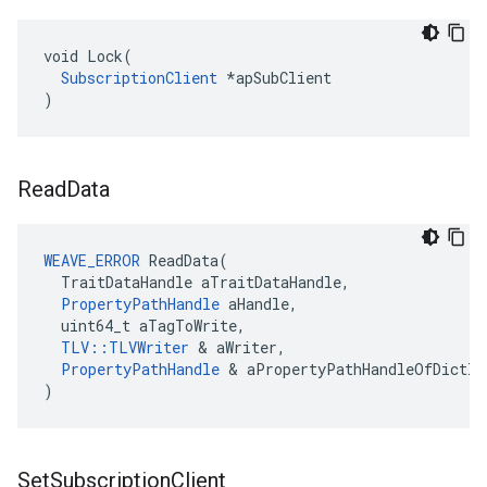
void Lock(

SubscriptionClient
 *apSubClient

)
Read
Data
WEAVE_ERROR
 ReadData(

  TraitDataHandle aTraitDataHandle,

PropertyPathHandle
 aHandle,

  uint64_t aTagToWrite,

TLV::TLVWriter
 & aWriter,

PropertyPathHandle
 & aPropertyPathHandleOfDictIt
)
Set
Subscription
Client