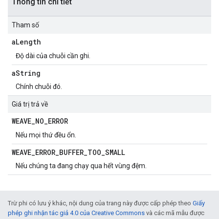
Thông tin chi tiết
Tham số
a
Length
Độ dài của chuỗi cần ghi.
a
String
Chính chuỗi đó.
Giá trị trả về
WEAVE
_
NO
_
ERROR
Nếu mọi thứ đều ổn.
WEAVE
_
ERROR
_
BUFFER
_
TOO
_
SMALL
Nếu chúng ta đang chạy qua hết vùng đệm.
Trừ phi có lưu ý khác, nội dung của trang này được cấp phép theo
Giấy
phép ghi nhận tác giả 4.0 của Creative Commons
và các mã mẫu được