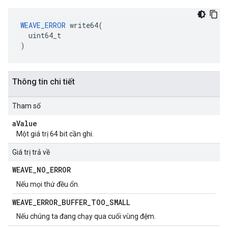
WEAVE_ERROR
 write64(

  uint64_t

)
Thông tin chi tiết
Tham số
a
Value
Một giá trị 64 bit cần ghi.
Giá trị trả về
WEAVE
_
NO
_
ERROR
Nếu mọi thứ đều ổn.
WEAVE
_
ERROR
_
BUFFER
_
TOO
_
SMALL
Nếu chúng ta đang chạy qua cuối vùng đệm.