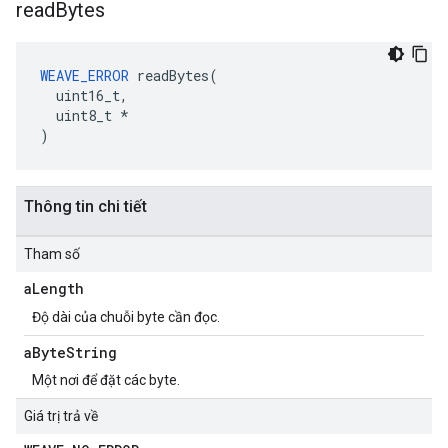
read
Bytes
WEAVE_ERROR
 readBytes(

  uint16_t,

  uint8_t *

)
Thông tin chi tiết
Tham số
a
Length
Độ dài của chuỗi byte cần đọc.
a
Byte
String
Một nơi để đặt các byte.
Giá trị trả về