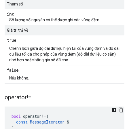
Tham số
inc
Số lượng số nguyên có thể được ghi vào vùng đệm.
Giá trị trả về
true
Chênh lệch giữa độ dài dữ liệu hiện tại của vùng đệm và độ dài
dữ liệu tối đa cho phép của vùng đệm (độ dài dữ liệu có sẵn)
nhỏ hơn hoặc bằng gia số đã cho.
false
Nếu không.
operator!=
bool
operator
!=
(
const
MessageIterator
&
)