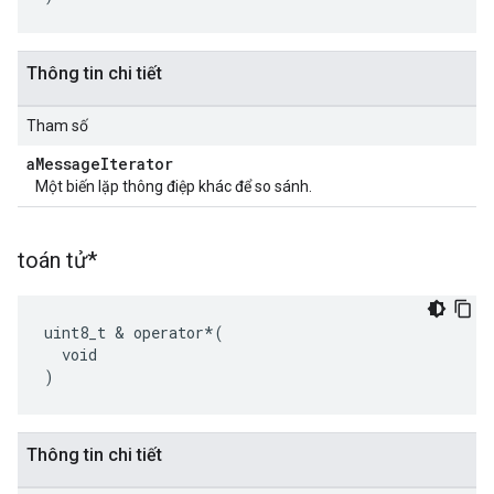
Thông tin chi tiết
Tham số
a
Message
Iterator
Một biến lặp thông điệp khác để so sánh.
toán tử*
uint8_t & operator*(

  void

)
Thông tin chi tiết