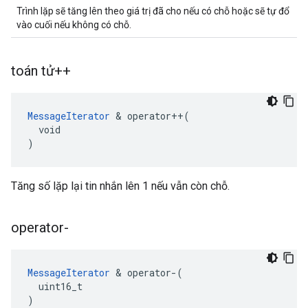
Trình lặp sẽ tăng lên theo giá trị đã cho nếu có chỗ hoặc sẽ tự đổ
vào cuối nếu không có chỗ.
toán tử++
MessageIterator
 & operator++(

  void

)
Tăng số lặp lại tin nhắn lên 1 nếu vẫn còn chỗ.
operator-
MessageIterator
 & operator-(

  uint16_t

)