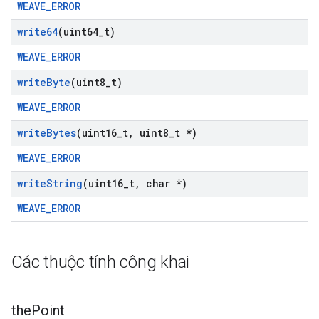
WEAVE_ERROR
write64
(uint64
_
t)
WEAVE_ERROR
write
Byte
(uint8
_
t)
WEAVE_ERROR
write
Bytes
(uint16
_
t
,
uint8
_
t *)
WEAVE_ERROR
write
String
(uint16
_
t
,
char *)
WEAVE_ERROR
Các thuộc tính công khai
the
Point