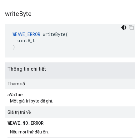
write
Byte
WEAVE_ERROR
 writeByte(

  uint8_t

)
Thông tin chi tiết
Tham số
a
Value
Một giá trị byte để ghi.
Giá trị trả về
WEAVE
_
NO
_
ERROR
Nếu mọi thứ đều ổn.