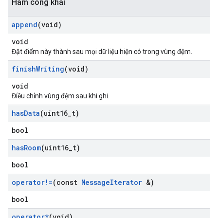
Hàm công khai
append
(void)
void
Đặt điểm này thành sau mọi dữ liệu hiện có trong vùng đệm.
finish
Writing
(void)
void
Điều chỉnh vùng đệm sau khi ghi.
has
Data
(uint16
_
t)
bool
has
Room
(uint16
_
t)
bool
operator!=
(const
Message
Iterator
&)
bool
operator*
(void)