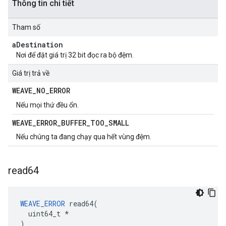
Thông tin chi tiết
Tham số
a
Destination
Nơi để đặt giá trị 32 bit đọc ra bộ đệm.
Giá trị trả về
WEAVE
_
NO
_
ERROR
Nếu mọi thứ đều ổn.
WEAVE
_
ERROR
_
BUFFER
_
TOO
_
SMALL
Nếu chúng ta đang chạy qua hết vùng đệm.
read64
WEAVE_ERROR
 read64(

  uint64_t *

)