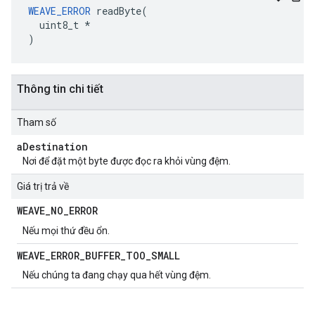
WEAVE_ERROR
 readByte(

  uint8_t *

)
Thông tin chi tiết
Tham số
a
Destination
Nơi để đặt một byte được đọc ra khỏi vùng đệm.
Giá trị trả về
WEAVE
_
NO
_
ERROR
Nếu mọi thứ đều ổn.
WEAVE
_
ERROR
_
BUFFER
_
TOO
_
SMALL
Nếu chúng ta đang chạy qua hết vùng đệm.