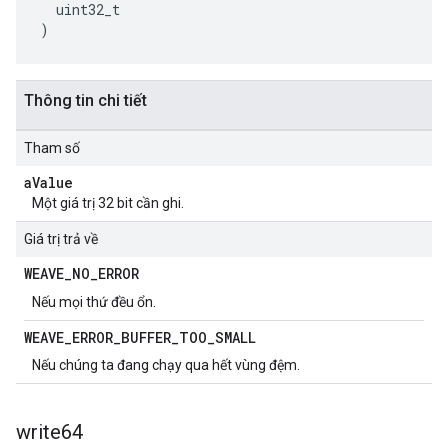
  uint32_t

)
Thông tin chi tiết
Tham số
a
Value
Một giá trị 32 bit cần ghi.
Giá trị trả về
WEAVE
_
NO
_
ERROR
Nếu mọi thứ đều ổn.
WEAVE
_
ERROR
_
BUFFER
_
TOO
_
SMALL
Nếu chúng ta đang chạy qua hết vùng đệm.
write64