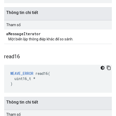
Thông tin chi tiết
Tham số
a
Message
Iterator
Một biến lặp thông điệp khác để so sánh.
read16
WEAVE_ERROR
 read16(

  uint16_t *

)
Thông tin chi tiết
Tham số