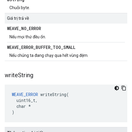
Chuỗi byte.
Giá trị trả về
WEAVE
_
NO
_
ERROR
Nếu mọi thứ đều ổn.
WEAVE
_
ERROR
_
BUFFER
_
TOO
_
SMALL
Nếu chúng ta đang chạy qua hết vùng đệm.
write
String
WEAVE_ERROR
 writeString(

  uint16_t,

  char *

)