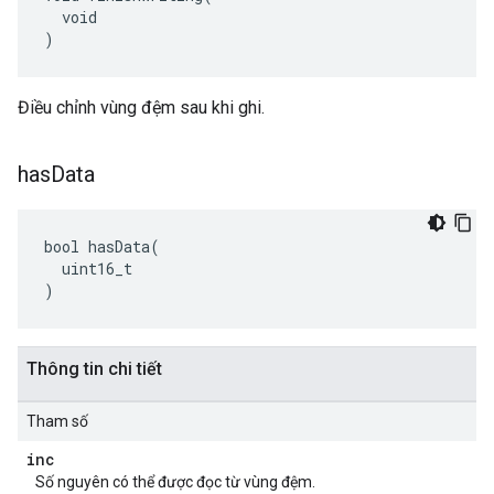
  void

)
Điều chỉnh vùng đệm sau khi ghi.
has
Data
bool hasData(

  uint16_t

)
Thông tin chi tiết
Tham số
inc
Số nguyên có thể được đọc từ vùng đệm.