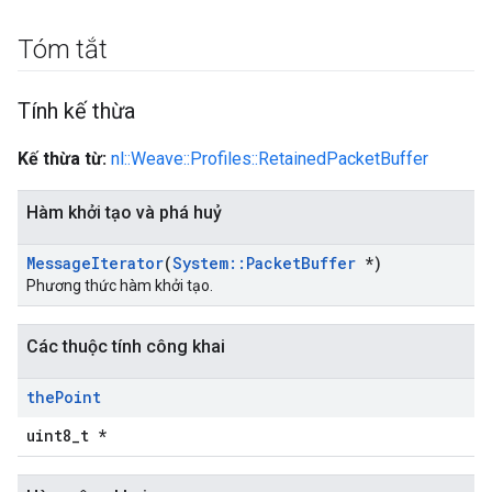
Tóm tắt
Tính kế thừa
Kế thừa từ:
nl::Weave::Profiles::RetainedPacketBuffer
Hàm khởi tạo và phá huỷ
Message
Iterator
(
System
::
Packet
Buffer
*)
Phương thức hàm khởi tạo.
Các thuộc tính công khai
the
Point
uint8_t *