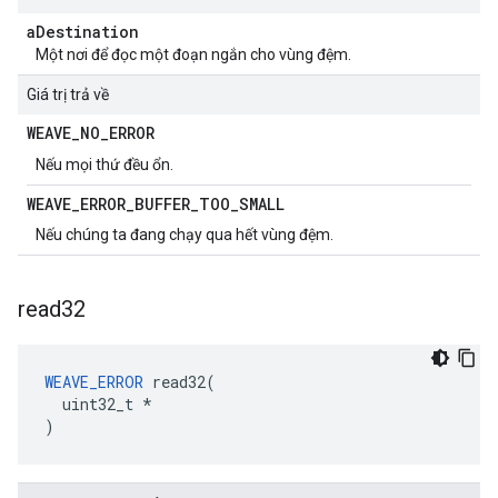
a
Destination
Một nơi để đọc một đoạn ngắn cho vùng đệm.
Giá trị trả về
WEAVE
_
NO
_
ERROR
Nếu mọi thứ đều ổn.
WEAVE
_
ERROR
_
BUFFER
_
TOO
_
SMALL
Nếu chúng ta đang chạy qua hết vùng đệm.
read32
WEAVE_ERROR
 read32(

  uint32_t *

)