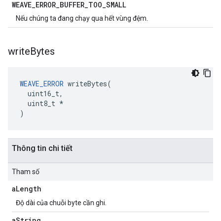
WEAVE
_
ERROR
_
BUFFER
_
TOO
_
SMALL
Nếu chúng ta đang chạy qua hết vùng đệm.
write
Bytes
WEAVE_ERROR
 writeBytes(

  uint16_t,

  uint8_t *

)
Thông tin chi tiết
Tham số
a
Length
Độ dài của chuỗi byte cần ghi.
a
String