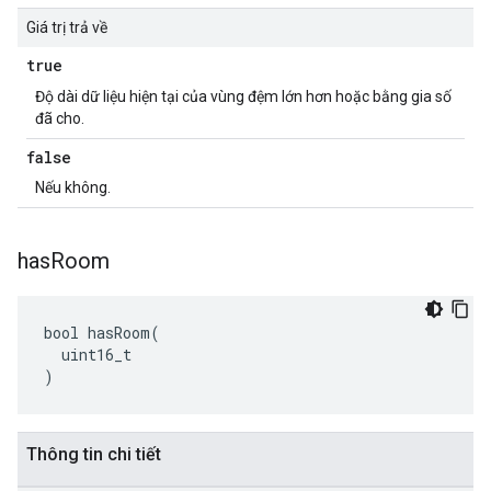
Giá trị trả về
true
Độ dài dữ liệu hiện tại của vùng đệm lớn hơn hoặc bằng gia số
đã cho.
false
Nếu không.
has
Room
bool hasRoom(

  uint16_t

)
Thông tin chi tiết