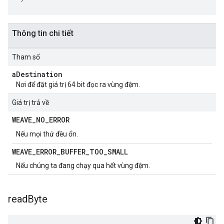
Thông tin chi tiết
Tham số
a
Destination
Nơi để đặt giá trị 64 bit đọc ra vùng đệm.
Giá trị trả về
WEAVE
_
NO
_
ERROR
Nếu mọi thứ đều ổn.
WEAVE
_
ERROR
_
BUFFER
_
TOO
_
SMALL
Nếu chúng ta đang chạy qua hết vùng đệm.
read
Byte