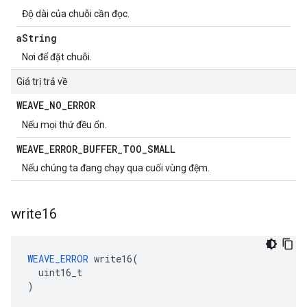
Độ dài của chuỗi cần đọc.
a
String
Nơi để đặt chuỗi.
Giá trị trả về
WEAVE
_
NO
_
ERROR
Nếu mọi thứ đều ổn.
WEAVE
_
ERROR
_
BUFFER
_
TOO
_
SMALL
Nếu chúng ta đang chạy qua cuối vùng đệm.
write16
WEAVE_ERROR
 write16(

  uint16_t

)