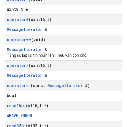
uint8_t &
operator+
(uint16
_
t)
MessageIterator
&
operator++
(void)
MessageIterator
&
Tăng số lặp lại tin nhắn lên 1 nếu vẫn còn chỗ.
operator-
(uint16
_
t)
MessageIterator
&
operator==
(const
Message
Iterator
&)
bool
read16
(uint16
_
t *)
WEAVE_ERROR
read32
(uint32
_
t *)