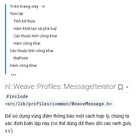
Trên trang này
Tóm tắt
Tính kế thừa
Hàm khởi tạo và phá huỷ
Các thuộc tính công khai
Hàm công khai
Các thuộc tính công khai
thePoint
Hàm công khai
nl
::
Weave
::
Profiles
::
Message
Iterator
#include
<src/lib/profiles/common/WeaveMessage.h>
Để sử dụng vùng đệm thông báo một cách hợp lý, chúng ta
xác định biến lặp này (có thể dùng để theo dõi các ranh giới,
v.v.).