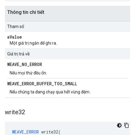
Thông tin chi tiết
Tham số
a
Value
Một giá trị ngắn để ghi ra.
Giá trị trả về
WEAVE
_
NO
_
ERROR
Nếu mọi thứ đều ổn.
WEAVE
_
ERROR
_
BUFFER
_
TOO
_
SMALL
Nếu chúng ta đang chạy qua hết vùng đệm.
write32
WEAVE_ERROR
 write32(
