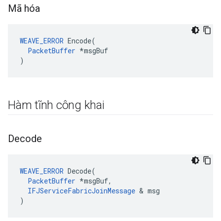
Mã hóa
WEAVE_ERROR
 Encode(

PacketBuffer
 *msgBuf

)
Hàm tĩnh công khai
Decode
WEAVE_ERROR
 Decode(

PacketBuffer
 *msgBuf,

IFJServiceFabricJoinMessage
 & msg

)