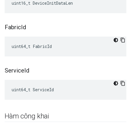
uint16_t DeviceInitDataLen
Fabric
Id
uint64_t FabricId
Service
Id
uint64_t ServiceId
Hàm công khai