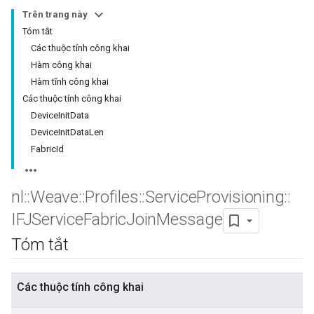
Trên trang này
Tóm tắt
Các thuộc tính công khai
Hàm công khai
Hàm tĩnh công khai
Các thuộc tính công khai
DeviceInitData
DeviceInitDataLen
FabricId
nl
::
Weave
::
Profiles
::
Service
Provisioning
::
IFJService
Fabric
Join
Message
Tóm tắt
Các thuộc tính công khai