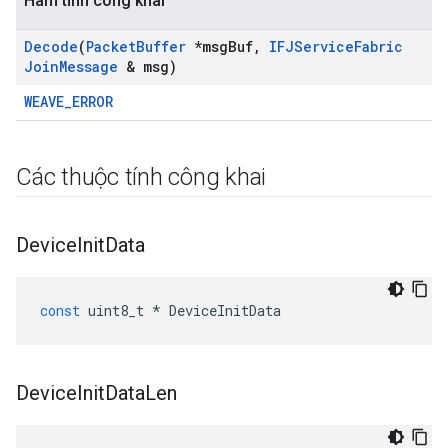
Hàm tĩnh công khai
Decode
(
Packet
Buffer
*msg
Buf
,
IFJService
Fabric
Join
Message
& msg)
WEAVE_ERROR
Các thuộc tính công khai
Device
Init
Data
const
uint8_t
*
DeviceInitData
Device
Init
Data
Len