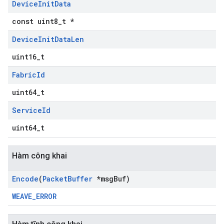
Device
Init
Data
const uint8_t *
Device
Init
Data
Len
uint16_t
Fabric
Id
uint64_t
Service
Id
uint64_t
Hàm công khai
Encode
(
Packet
Buffer
*msg
Buf)
WEAVE_ERROR