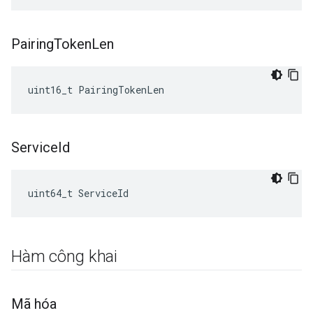
Pairing
Token
Len
uint16_t PairingTokenLen
Service
Id
uint64_t ServiceId
Hàm công khai
Mã hóa