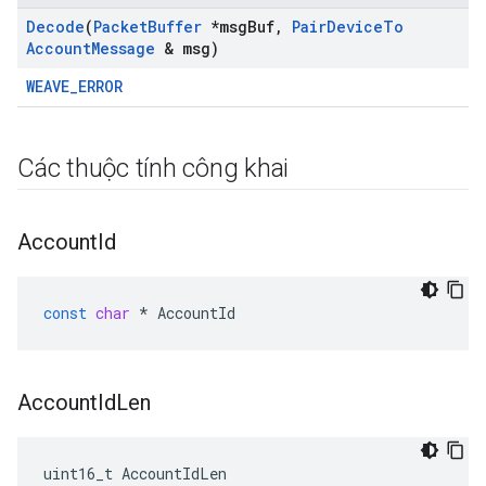
Decode
(
Packet
Buffer
*msg
Buf
,
Pair
Device
To
Account
Message
& msg)
WEAVE_ERROR
Các thuộc tính công khai
Account
Id
const
char
*
AccountId
Account
Id
Len
uint16_t AccountIdLen