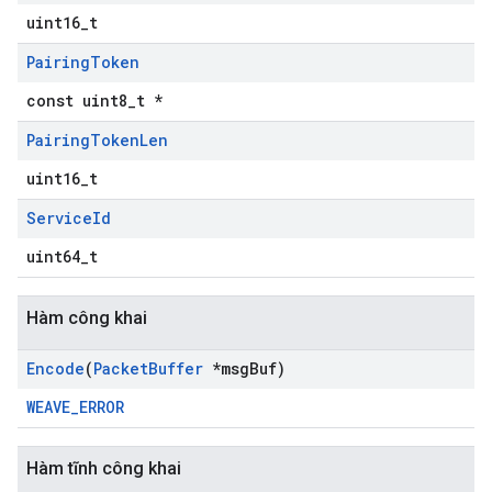
uint16_t
Pairing
Token
const uint8_t *
Pairing
Token
Len
uint16_t
Service
Id
uint64_t
Hàm công khai
Encode
(
Packet
Buffer
*msg
Buf)
WEAVE_ERROR
Hàm tĩnh công khai