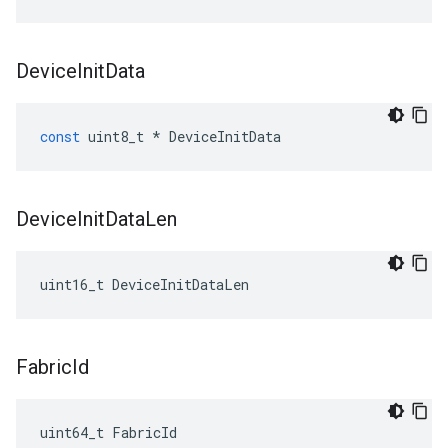
Device
Init
Data
const
uint8_t
*
DeviceInitData
Device
Init
Data
Len
uint16_t DeviceInitDataLen
Fabric
Id
uint64_t FabricId