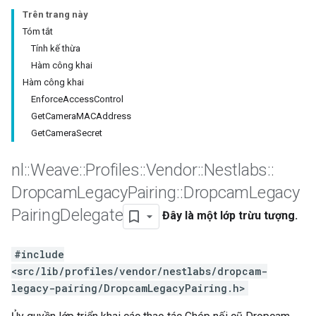
Trên trang này
Tóm tắt
Tính kế thừa
Hàm công khai
Hàm công khai
EnforceAccessControl
GetCameraMACAddress
GetCameraSecret
nl
::
Weave
::
Profiles
::
Vendor
::
Nestlabs
::
Dropcam
Legacy
Pairing
::
Dropcam
Legacy
Pairing
Delegate
Đây là một lớp trừu tượng.
#include
<src/lib/profiles/vendor/nestlabs/dropcam-
legacy-pairing/DropcamLegacyPairing.h>