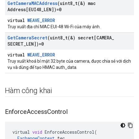
Get
Camera
MACAddress
(
uint8_t(
&) mac
Address[EUI48
_
LEN])=0
virtual
WEAVE_ERROR
Truy xuất địa chỉ MAC EUI-48 Wi-Fi của máy ảnh.
Get
Camera
Secret
(
uint8_t(
&) secret[CAMERA
_
SECRET
_
LEN])=0
virtual
WEAVE_ERROR
Truy xuất khoá bí mật 32 byte của camera, được chia sẻ với dịch
vụ và dùng để tạo HMAC auth_data.
Hàm công khai
Enforce
Access
Control
virtual
void
EnforceAccessControl
(
ExchangeContext
*
ec
,