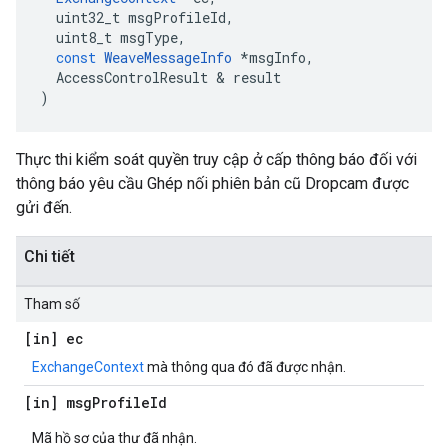
uint32_t
msgProfileId
,
uint8_t
msgType
,
const
WeaveMessageInfo
*
msgInfo
,
AccessControlResult
&
result
)
Thực thi kiểm soát quyền truy cập ở cấp thông báo đối với
thông báo yêu cầu Ghép nối phiên bản cũ Dropcam được
gửi đến.
Chi tiết
Tham số
[in] ec
ExchangeContext
mà thông qua đó đã được nhận.
[in] msg
Profile
Id
Mã hồ sơ của thư đã nhận.