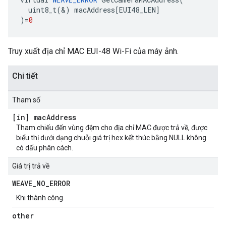
uint8_t
(
&
)
macAddress
[
EUI48_LEN
]
)
=
0
Truy xuất địa chỉ MAC EUI-48 Wi-Fi của máy ảnh.
Chi tiết
Tham số
[in] mac
Address
Tham chiếu đến vùng đệm cho địa chỉ MAC được trả về, được
biểu thị dưới dạng chuỗi giá trị hex kết thúc bằng NULL không
có dấu phân cách.
Giá trị trả về
WEAVE
_
NO
_
ERROR
Khi thành công.
other