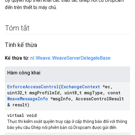
Ủy quyền lớp triển khai các thao tác Ghép nối cũ Dropcam
đến trên thiết bị máy chủ.
Tóm tắt
Tính kế thừa
Kế thừa từ:
nl::Weave::WeaveServerDelegateBase
Hàm công khai
Enforce
Access
Control
(
Exchange
Context
*ec
,
uint32
_
t msg
Profile
Id
,
uint8
_
t msg
Type
,
const
Weave
Message
Info
*msg
Info
,
Access
Control
Result
& result)
virtual void
Thực thi kiểm soát quyền truy cập ở cấp thông báo đối với thông
báo yêu cầu Ghép nối phiên bản cũ Dropcam được gửi đến.