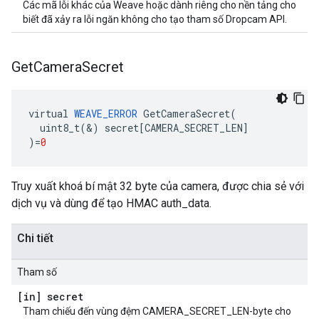
Các mã lỗi khác của Weave hoặc dành riêng cho nền tảng cho
biết đã xảy ra lỗi ngăn không cho tạo tham số Dropcam API.
Get
Camera
Secret
virtual
WEAVE_ERROR
GetCameraSecret
(
uint8_t
(
&
)
secret
[
CAMERA_SECRET_LEN
]
)
=
0
Truy xuất khoá bí mật 32 byte của camera, được chia sẻ với
dịch vụ và dùng để tạo HMAC auth_data.
Chi tiết
Tham số
[in] secret
Tham chiếu đến vùng đệm CAMERA_SECRET_LEN-byte cho