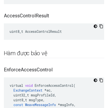
Access
Control
Result
uint8_t AccessControlResult
Hàm được bảo vệ
Enforce
Access
Control
virtual
void
EnforceAccessControl
(
ExchangeContext
*
ec
,
uint32_t
msgProfileId
,
uint8_t
msgType
,
const
WeaveMessageInfo
*
msgInfo
,