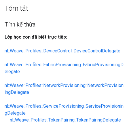
Tóm tắt
Tính kế thừa
Lớp học con đã biết trực tiếp:
nl::Weave::Profiles::DeviceControl::DeviceControlDelegate
nl::Weave::Profiles::FabricProvisioning::FabricProvisioningD
elegate
nl::Weave::Profiles::NetworkProvisioning::NetworkProvision
ingDelegate
nl::Weave::Profiles::ServiceProvisioning::ServiceProvisionin
gDelegate
nl::Weave::Profiles::TokenPairing::TokenPairingDelegate