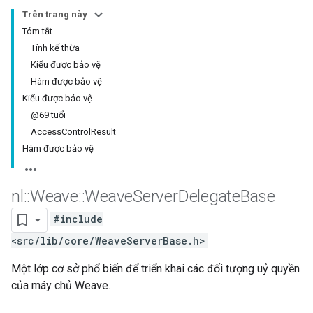
Trên trang này
Tóm tắt
Tính kế thừa
Kiểu được bảo vệ
Hàm được bảo vệ
Kiểu được bảo vệ
@69 tuổi
AccessControlResult
Hàm được bảo vệ
nl
::
Weave
::
Weave
Server
Delegate
Base
#include
<src/lib/core/WeaveServerBase.h>
Một lớp cơ sở phổ biến để triển khai các đối tượng uỷ quyền
của máy chủ Weave.