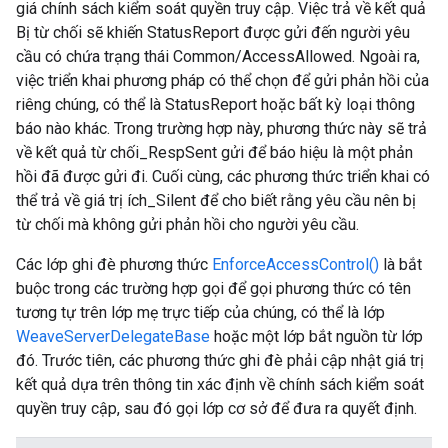
giá chính sách kiểm soát quyền truy cập. Việc trả về kết quả
Bị từ chối sẽ khiến StatusReport được gửi đến người yêu
cầu có chứa trạng thái Common/AccessAllowed. Ngoài ra,
việc triển khai phương pháp có thể chọn để gửi phản hồi của
riêng chúng, có thể là StatusReport hoặc bất kỳ loại thông
báo nào khác. Trong trường hợp này, phương thức này sẽ trả
về kết quả từ chối_RespSent gửi để báo hiệu là một phản
hồi đã được gửi đi. Cuối cùng, các phương thức triển khai có
thể trả về giá trị ích_Silent để cho biết rằng yêu cầu nên bị
từ chối mà không gửi phản hồi cho người yêu cầu.
Các lớp ghi đè phương thức
EnforceAccessControl()
là bắt
buộc trong các trường hợp gọi để gọi phương thức có tên
tương tự trên lớp mẹ trực tiếp của chúng, có thể là lớp
WeaveServerDelegateBase
hoặc một lớp bắt nguồn từ lớp
đó. Trước tiên, các phương thức ghi đè phải cập nhật giá trị
kết quả dựa trên thông tin xác định về chính sách kiểm soát
quyền truy cập, sau đó gọi lớp cơ sở để đưa ra quyết định.