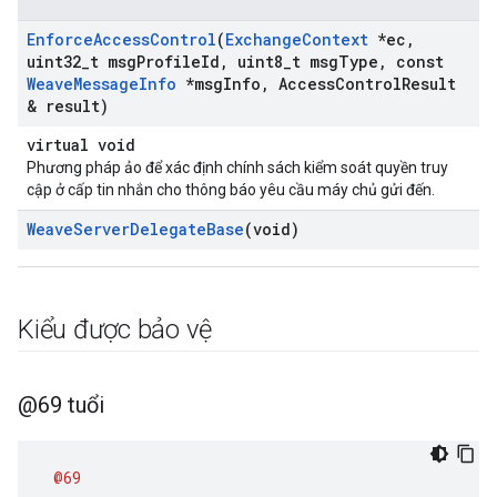
Enforce
Access
Control
(
Exchange
Context
*ec
,
uint32
_
t msg
Profile
Id
,
uint8
_
t msg
Type
,
const
Weave
Message
Info
*msg
Info
,
Access
Control
Result
& result)
virtual void
Phương pháp ảo để xác định chính sách kiểm soát quyền truy
cập ở cấp tin nhắn cho thông báo yêu cầu máy chủ gửi đến.
Weave
Server
Delegate
Base
(void)
Kiểu được bảo vệ
@69 tuổi
@69