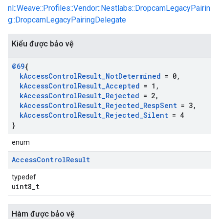
nl::Weave::Profiles::Vendor::Nestlabs::DropcamLegacyPairin
g::DropcamLegacyPairingDelegate
Kiểu được bảo vệ
@69
{
k
Access
Control
Result
_
Not
Determined
= 0
,
k
Access
Control
Result
_
Accepted
= 1
,
k
Access
Control
Result
_
Rejected
= 2
,
k
Access
Control
Result
_
Rejected
_
Resp
Sent
= 3
,
k
Access
Control
Result
_
Rejected
_
Silent
= 4
}
enum
Access
Control
Result
typedef
uint8_t
Hàm được bảo vệ