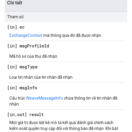
Chi tiết
Tham số
[in] ec
ExchangeContext
mà thông qua đó đã được nhận.
[in] msg
Profile
Id
Mã hồ sơ của thư đã nhận.
[in] msg
Type
Loại tin nhắn của tin nhắn đã nhận.
[in] msg
Info
Cấu trúc
WeaveMessageInfo
chứa thông tin về tin nhắn đã
nhận.
[in
,
out] result
Một giá trị được liệt kê mô tả kết quả đánh giá chính sách
kiểm soát quyền truy cập đối với thông báo đã nhận. Khi bắt