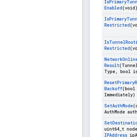
Is
Primary
Tun
Enabled
(void
Is
Primary
Tun
Restricted
(v
Is
Tunnel
Rout
Restricted
(v
Network
Onlin
Result
(Tunne
Type
,
bool i
Reset
Primary
Backoff
(bool
Immediately)
Set
Auth
Mode
(
Auth
Mode aut
Set
Destinati
uint64
_
t nod
IPAddress
ip