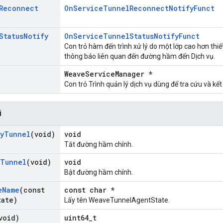
Reconnect
OnServiceTunnelReconnectNotifyFunct
Status
Notify
OnServiceTunnelStatusNotifyFunct
Con trỏ hàm đến trình xử lý do một lớp cao hơn thiế
thông báo liên quan đến đường hầm đến Dịch vụ.
WeaveServiceManager *
Con trỏ Trình quản lý dịch vụ dùng để tra cứu và kết 
i
y
Tunnel
(void)
void
Tắt đường hầm chính.
Tunnel
(void)
void
Bật đường hầm chính.
e
Name
(const
const char *
ate)
Lấy tên WeaveTunnelAgentState.
void)
uint64_t