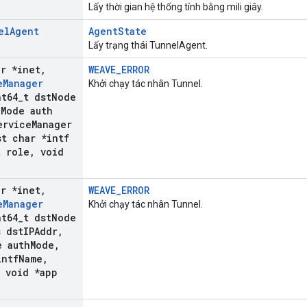
Lấy thời gian hệ thống tính bằng mili giây.
el
Agent
AgentState
Lấy trạng thái TunnelAgent.
er *inet
,
WEAVE_ERROR
e
Manager
Khởi chạy tác nhân Tunnel.
t64
_
t dst
Node
h
Mode auth
ervice
Manager
t char *intf
t role
,
void
er *inet
,
WEAVE_ERROR
e
Manager
Khởi chạy tác nhân Tunnel.
t64
_
t dst
Node
 dst
IPAddr
,
e auth
Mode
,
intf
Name
,
void *app