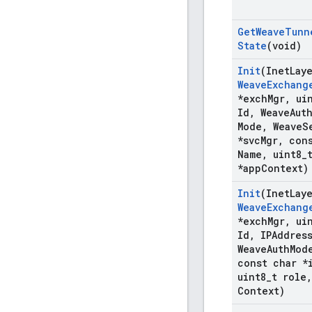
Get
Weave
Tunn
State
(void)
Init
(Inet
Lay
Weave
Exchang
*exch
Mgr
,
uin
Id
,
Weave
Aut
Mode
,
Weave
S
*svc
Mgr
,
cons
Name
,
uint8
_
*app
Context)
Init
(Inet
Lay
Weave
Exchang
*exch
Mgr
,
uin
Id
,
IPAddress
Weave
Auth
Mod
const char *
uint8
_
t role
,
Context)