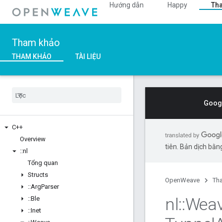
Hướng dẫn
Happy
Th
Tham khảo
THAM KHẢO
TÀI LIỆU
Googl
C++
Overview
tiên. Bản dịch bằng
::
nl
Tổng quan
Structs
OpenWeave
Th
::
Arg
Parser
nl
::
Wea
::
Ble
::
Inet