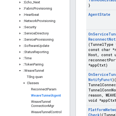
::
Echo
_
Next
}
::
Fabric
Provisioning
Agent
State
::
Heartbeat
::
Network
Provisioning
::
Security
::
Service
Directory
On
Service
Tun
Reconnect
Not
::
Service
Provisioning
(Tunnel
Type 
::
Software
Update
const char *
::
Status
Reporting
Host
,
const u
::
Time
reconnect
Por
::
Token
Pairing
*app
Ctxt)
::
Weave
Tunnel
On
Service
Tun
Tổng quan
Notify
Funct
)
Classes
Tunnel
Connec
Reconnect
Param
Tunnel
Conn
No
reason
,
WEAVE
Weave
Tunnel
Agent
void *app
Ctx
Weave
Tunnel
Connection
Mgr
Platform
Netw
Weave
Tunnel
Control
Check
)(Tunne