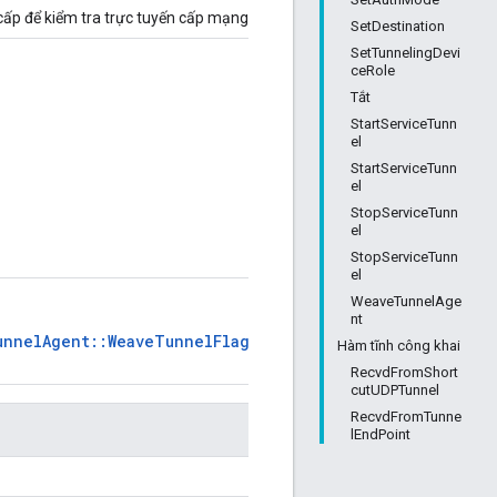
cấp để kiểm tra trực tuyến cấp mạng.
SetDestination
SetTunnelingDevi
ceRole
Tắt
StartServiceTunn
el
StartServiceTunn
el
StopServiceTunn
el
StopServiceTunn
el
WeaveTunnelAge
nt
unnelAgent::WeaveTunnelFlags
Hàm tĩnh công khai
RecvdFromShort
cutUDPTunnel
RecvdFromTunne
lEndPoint