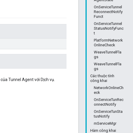
OnServiceTunnel
ReconnectNotify
Funct
OnServiceTunnel
StatusNotifyFunc
t
PlatformNetwork
OnlineCheck
WeaveTunnelFla
gs
WeaveTunnelFla
gs
Các thuộc tính
 của Tunnel Agent với Dịch vụ.
công khai
NetworkOnlineCh
eck
OnServiceTunRec
onnectNotify
OnServiceTunSta
tusNotify
mServiceMgr
Hàm công khai