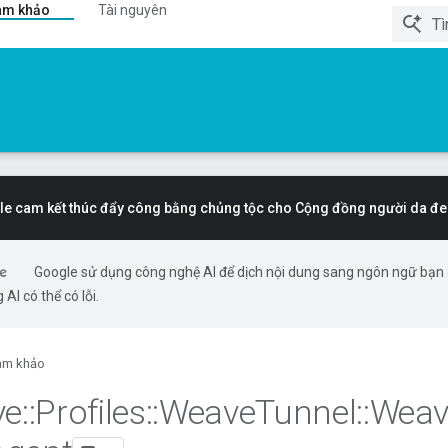
am khảo
Tài nguyên
e cam kết thúc đẩy công bằng chủng tộc cho Cộng đồng người da đe
Google sử dụng công nghệ AI để dịch nội dung sang ngôn ngữ bạn
 AI có thể có lỗi.
am khảo
ve
::
Profiles
::
Weave
Tunnel
::
Weav