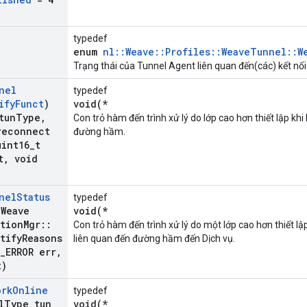
typedef
enum
nl::Weave::Profiles::WeaveTunnel::W
Trạng thái của Tunnel Agent liên quan đến(các) kết nối
nel
typedef
ify
Funct
)
void(*
tun
Type
,
Con trỏ hàm đến trình xử lý do lớp cao hơn thiết lập khi
reconnect
đường hầm.
int16
_
t
t
,
void
nel
Status
typedef
(Weave
void(*
tion
Mgr
::
Con trỏ hàm đến trình xử lý do một lớp cao hơn thiết l
tify
Reasons
liên quan đến đường hầm đến Dịch vụ.
_
ERROR err
,
t)
ork
Online
typedef
l
Type tun
void(*