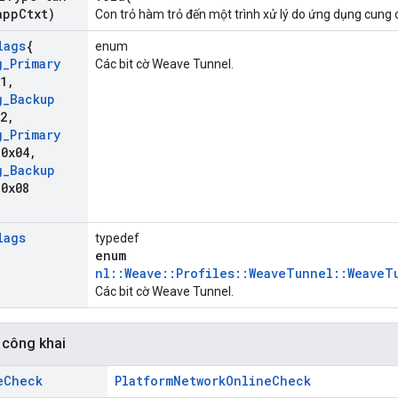
app
Ctxt)
Con trỏ hàm trỏ đến một trình xử lý do ứng dụng cung 
lags
{
enum
g
_
Primary
Các bit cờ Weave Tunnel.
1
,
g
_
Backup
2
,
g
_
Primary
0x04
,
g
_
Backup
0x08
lags
typedef
enum
nl::Weave::Profiles::WeaveTunnel::WeaveT
Các bit cờ Weave Tunnel.
 công khai
e
Check
PlatformNetworkOnlineCheck