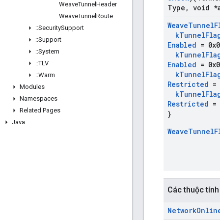
Weave
Tunnel
Header
Type
,
void *
Weave
Tunnel
Route
Weave
Tunnel
F
::
Security
Support
k
Tunnel
Fla
::
Support
Enabled
= 0x0
::
System
k
Tunnel
Fla
::
TLV
Enabled
= 0x0
k
Tunnel
Fla
::
Warm
Restricted
= 
Modules
k
Tunnel
Fla
Namespaces
Restricted
= 
Related Pages
}
Java
Weave
Tunnel
F
Các thuộc tính
Network
Onlin