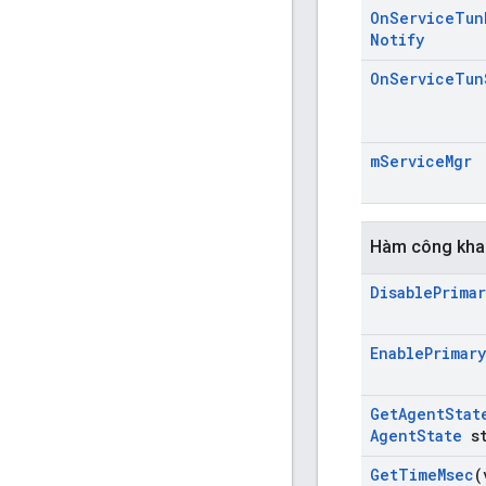
On
Service
Tun
Notify
On
Service
Tun
m
Service
Mgr
Hàm công kha
Disable
Primar
Enable
Primary
Get
Agent
Stat
Agent
State
st
Get
Time
Msec
(