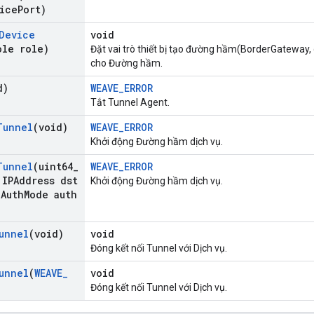
ice
Port)
Device
void
ole role)
Đặt vai trò thiết bị tạo đường hầm(BorderGateway
cho Đường hầm.
d)
WEAVE_ERROR
Tắt Tunnel Agent.
Tunnel
(void)
WEAVE_ERROR
Khởi động Đường hầm dịch vụ.
Tunnel
(uint64
_
WEAVE_ERROR
IPAddress dst
Khởi động Đường hầm dịch vụ.
e
Auth
Mode auth
unnel
(void)
void
Đóng kết nối Tunnel với Dịch vụ.
unnel
(
WEAVE
_
void
Đóng kết nối Tunnel với Dịch vụ.