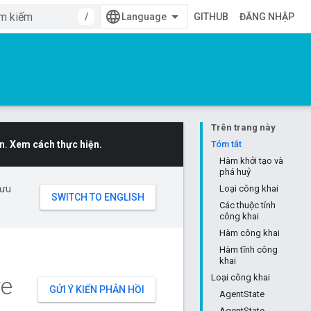
/
GITHUB
ĐĂNG NHẬP
Trên trang này
n.
Xem cách thực hiện.
Tóm tắt
Hàm khởi tạo và
phá huỷ
 ưu
Loại công khai
Các thuộc tính
công khai
Hàm công khai
Hàm tĩnh công
khai
e
Loại công khai
GỬI Ý KIẾN PHẢN HỒI
AgentState
AgentState