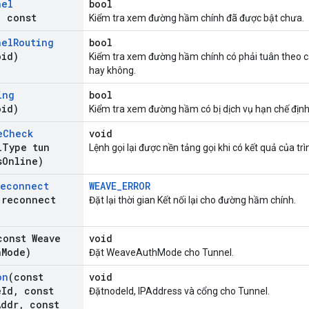
nel
bool
) const
Kiểm tra xem đường hầm chính đã được bật chưa.
nel
Routing
bool
oid)
Kiểm tra xem đường hầm chính có phải tuân theo cá
hay không.
ing
bool
oid)
Kiểm tra xem đường hầm có bị dịch vụ hạn chế định
e
Check
void
l
Type tun
Lệnh gọi lại được nền tảng gọi khi có kết quả của tr
s
Online)
Reconnect
WEAVE_ERROR
 reconnect
Đặt lại thời gian Kết nối lại cho đường hầm chính.
const Weave
void
h
Mode)
Đặt WeaveAuthMode cho Tunnel.
on
(const
void
e
Id
,
const
ĐặtnodeId, IPAddress và cổng cho Tunnel.
Addr
,
const