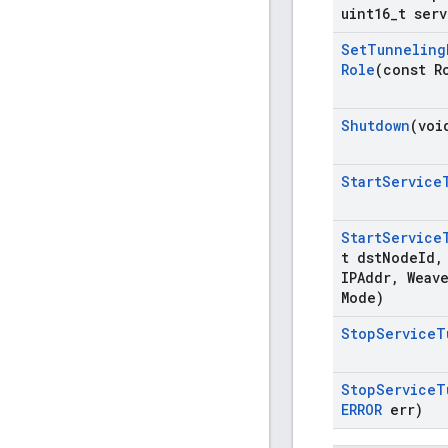
uint16
_
t serv
Set
Tunneling
Role
(const R
Shutdown
(voi
Start
Service
Start
Service
t dst
Node
Id
,
IPAddr
,
Weav
Mode)
Stop
Service
T
Stop
Service
T
ERROR
err)