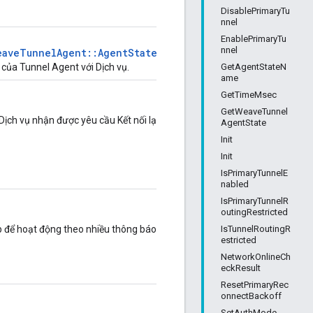
DisablePrimaryTu
nnel
EnablePrimaryTu
nnel
eaveTunnelAgent::AgentState
GetAgentStateN
 của Tunnel Agent với Dịch vụ.
ame
GetTimeMsec
GetWeaveTunnel
 Dịch vụ nhận được yêu cầu Kết nối lại
AgentState
Init
Init
IsPrimaryTunnelE
nabled
IsPrimaryTunnelR
outingRestricted
IsTunnelRoutingR
ập để hoạt động theo nhiều thông báo
estricted
NetworkOnlineCh
eckResult
ResetPrimaryRec
onnectBackoff
SetAuthMode