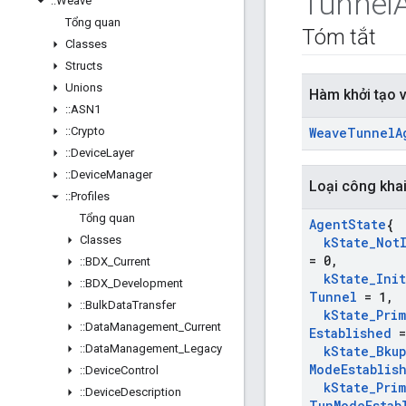
Tunnel
::
Weave
Tổng quan
Tóm tắt
Classes
Structs
Unions
Hàm khởi tạo 
::
ASN1
::
Crypto
Weave
Tunnel
A
::
Device
Layer
::
Device
Manager
Loại công kha
::
Profiles
Tổng quan
Agent
State
{
Classes
k
State
_
Not
= 0
,
::
BDX
_
Current
k
State
_
Ini
::
BDX
_
Development
Tunnel
= 1
,
::
Bulk
Data
Transfer
k
State
_
Prim
::
Data
Management
_
Current
Established
=
::
Data
Management
_
Legacy
k
State
_
Bku
Mode
Establis
::
Device
Control
k
State
_
Prim
::
Device
Description
Tun
Mode
Estab