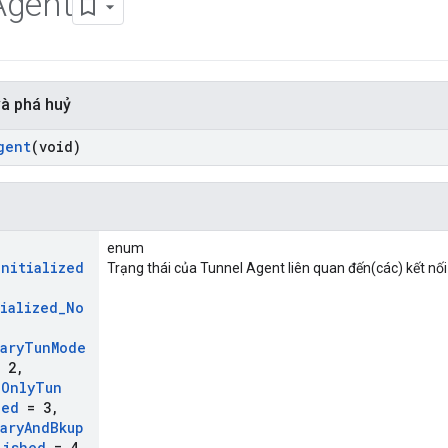
Agent
và phá huỷ
gent
(void)
i
enum
Initialized
Trạng thái của Tunnel Agent liên quan đến(các) kết nối
tialized
_
No
ary
Tun
Mode
 2
,
p
Only
Tun
hed
= 3
,
ary
And
Bkup
lished
= 4