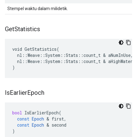
Stempel waktu dalam milidetik.
Get
Statistics
void GetStatistics(

  nl::Weave::System::Stats::count_t & aNumInUse,

  nl::Weave::System::Stats::count_t & aHighWaterma
)
Is
Earlier
Epoch
bool
IsEarlierEpoch
(
const
Epoch
&
first
,
const
Epoch
&
second
)