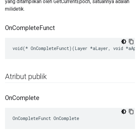
yang ditampilkan oleh GetCurrentEpoch, satuannya adalah
milidetik.
On
Complete
Funct
void(* OnCompleteFunct)(Layer *aLayer, void *aApp
Atribut publik
On
Complete
OnCompleteFunct OnComplete