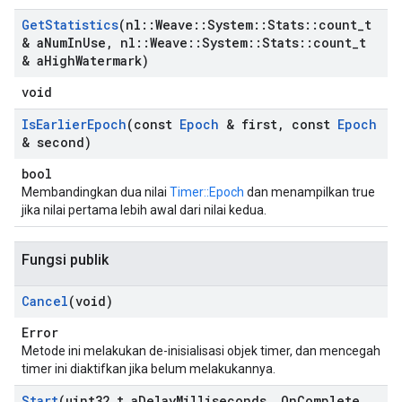
Get
Statistics
(nl
::
Weave
::
System
::
Stats
::
count
_
t
& a
Num
In
Use
,
nl
::
Weave
::
System
::
Stats
::
count
_
t
& a
High
Watermark)
void
Is
Earlier
Epoch
(const
Epoch
& first
,
const
Epoch
& second)
bool
Membandingkan dua nilai
Timer::Epoch
dan menampilkan true
jika nilai pertama lebih awal dari nilai kedua.
Fungsi publik
Cancel
(void)
Error
Metode ini melakukan de-inisialisasi objek timer, dan mencegah
timer ini diaktifkan jika belum melakukannya.
Start
(uint32
_
t a
Delay
Milliseconds
,
On
Complete