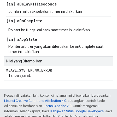
[in] a
Delay
Milliseconds
Jumlah milidetik sebelum timer ini diaktifkan
[in] a
On
Complete
Pointer ke fungsi callback saat timer ini diaktifkan
[in] a
App
State
Pointer arbitrer yang akan diteruskan ke onComplete saat
timer ini diaktifkan
Nilai yang Ditampilkan
WEAVE
_
SYSTEM
_
NO
_
ERROR
Tanpa syarat.
Kecuali dinyatakan lain, konten di halaman ini dilisensikan berdasarkan
Lisensi Creative Commons Attribution 4.0
, sedangkan contoh kode
dilisensikan berdasarkan
Lisensi Apache 2.0
. Untuk mengetahui
informasi selengkapnya, baca
Kebijakan Situs Google Developers
. Java
adalah merek dagang terdaftar dari Oracle dan/atau afiliasinya.