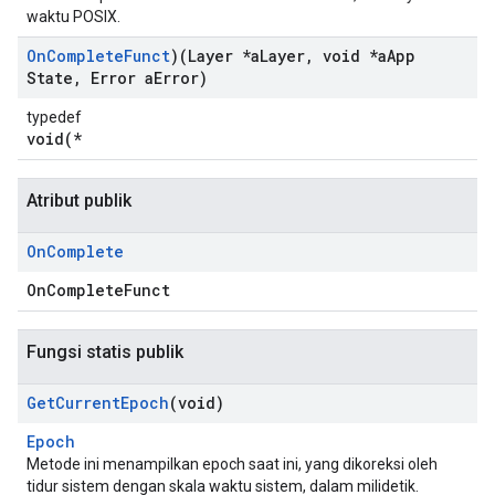
waktu POSIX.
On
Complete
Funct
)(Layer *a
Layer
,
void *a
App
State
,
Error a
Error)
typedef
void(*
Atribut publik
On
Complete
OnCompleteFunct
Fungsi statis publik
Get
Current
Epoch
(void)
Epoch
Metode ini menampilkan epoch saat ini, yang dikoreksi oleh
tidur sistem dengan skala waktu sistem, dalam milidetik.