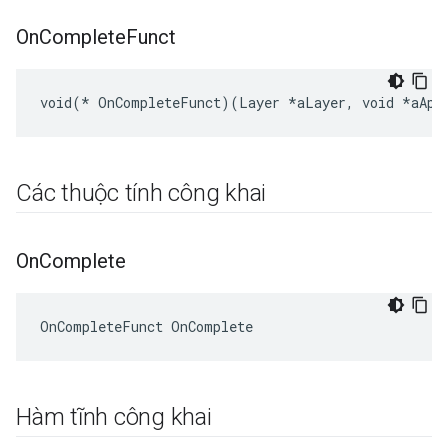
On
Complete
Funct
void(* OnCompleteFunct)(Layer *aLayer, void *aApp
Các thuộc tính công khai
On
Complete
OnCompleteFunct OnComplete
Hàm tĩnh công khai