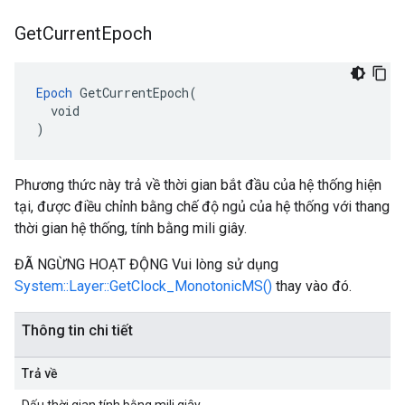
Get
Current
Epoch
Epoch
 GetCurrentEpoch(

  void

)
Phương thức này trả về thời gian bắt đầu của hệ thống hiện
tại, được điều chỉnh bằng chế độ ngủ của hệ thống với thang
thời gian hệ thống, tính bằng mili giây.
ĐÃ NGỪNG HOẠT ĐỘNG Vui lòng sử dụng
System::Layer::GetClock_MonotonicMS()
thay vào đó.
Thông tin chi tiết
Trả về