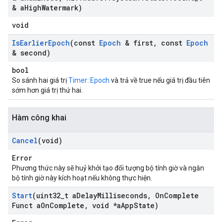
& a
High
Watermark)
void
Is
Earlier
Epoch
(const
Epoch
& first
,
const
Epoch
& second)
bool
So sánh hai giá trị
Timer::Epoch
và trả về true nếu giá trị đầu tiên
sớm hơn giá trị thứ hai.
Hàm công khai
Cancel
(void)
Error
Phương thức này sẽ huỷ khởi tạo đối tượng bộ tính giờ và ngăn
bộ tính giờ này kích hoạt nếu không thực hiện.
Start
(uint32
_
t a
Delay
Milliseconds
,
On
Complete
Funct a
On
Complete
,
void *a
App
State)