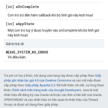
[in] a
On
Complete
Con trỏ trỏ đến hàm callback khi bộ tính giờ này kích hoạt
[in] a
App
State
Một con trỏ tuỳ ý được truyền vào onComplete khi bộ tính giờ
này kích hoạt
Giá trị trả về
WEAVE
_
SYSTEM
_
NO
_
ERROR
Vô điều kiện.
Trừ phi có lưu ý khác, nội dung của trang này được cấp phép theo
Giấy
phép ghi nhận tác giả 4.0 của Creative Commons
và các mã mẫu được
cấp phép theo
Giấy phép Apache 2.0
. Để biết thêm chi tiết, vui lòng tham
khảo
Chính sách trên trang web của Google Developers
. Java là một
nhãn hiệu đã đăng ký của Oracle và/hoặc các đơn vị liên kết của Oracle.
OPENTHREAD và các nhãn hiệu có liên quan là nhãn hiệu của Thread
Group và được sử dụng theo giấy phép.