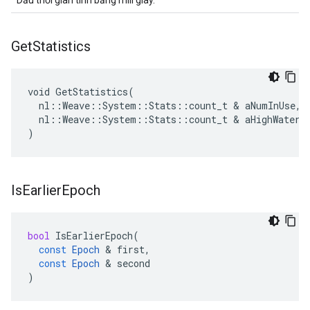
Dấu thời gian tính bằng mili giây.
Get
Statistics
void GetStatistics(

  nl::Weave::System::Stats::count_t & aNumInUse,

  nl::Weave::System::Stats::count_t & aHighWaterma
)
Is
Earlier
Epoch
bool
IsEarlierEpoch
(
const
Epoch
&
first
,
const
Epoch
&
second
)