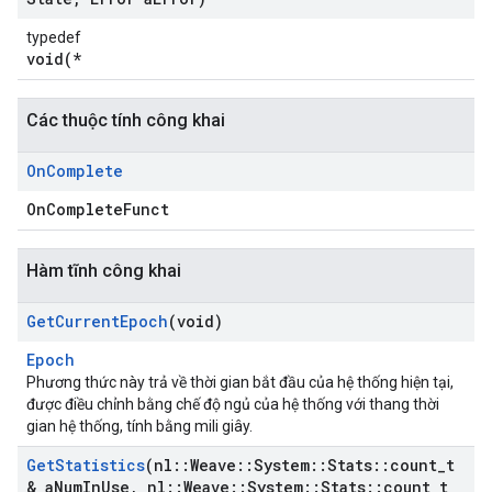
typedef
void(*
Các thuộc tính công khai
On
Complete
OnCompleteFunct
Hàm tĩnh công khai
Get
Current
Epoch
(void)
Epoch
Phương thức này trả về thời gian bắt đầu của hệ thống hiện tại,
được điều chỉnh bằng chế độ ngủ của hệ thống với thang thời
gian hệ thống, tính bằng mili giây.
Get
Statistics
(nl
::
Weave
::
System
::
Stats
::
count
_
t
& a
Num
In
Use
,
nl
::
Weave
::
System
::
Stats
::
count
_
t