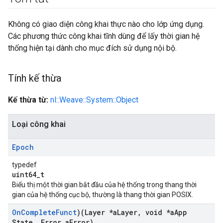
Không có giao diện công khai thực nào cho lớp ứng dụng.
Các phương thức công khai tĩnh dùng để lấy thời gian hệ
thống hiện tại dành cho mục đích sử dụng nội bộ.
Tính kế thừa
Kế thừa từ:
nl::Weave::System::Object
Loại công khai
Epoch
typedef
uint64_t
Biểu thị một thời gian bắt đầu của hệ thống trong thang thời
gian của hệ thống cục bộ, thường là thang thời gian POSIX.
On
Complete
Funct
)(Layer *a
Layer
,
void *a
App
State
,
Error a
Error)