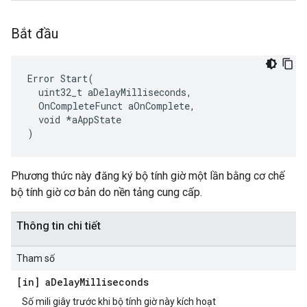
Bắt đầu
Error Start(

  uint32_t aDelayMilliseconds,

  OnCompleteFunct aOnComplete,

  void *aAppState

)
Phương thức này đăng ký bộ tính giờ một lần bằng cơ chế
bộ tính giờ cơ bản do nền tảng cung cấp.
Thông tin chi tiết
Tham số
[in] a
Delay
Milliseconds
Số mili giây trước khi bộ tính giờ này kích hoạt