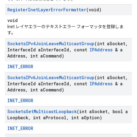
Register
Inet
Layer
Error
Formatter
(void)
void
Inet レイヤエラーのテキストエラー フォーマッタを登録しま
す。
Sockets
IPv4Join
Leave
Multicast
Group
(int a
Socket
,
Interface
Id a
Interface
Id
,
const
IPAddress
& a
Address
,
int a
Command)
INET_ERROR
Sockets
IPv6Join
Leave
Multicast
Group
(int a
Socket
,
Interface
Id a
Interface
Id
,
const
IPAddress
& a
Address
,
int a
Command)
INET_ERROR
Sockets
Set
Multicast
Loopback
(int a
Socket
,
bool a
Loopback
,
int a
Protocol
,
int a
Option)
INET_ERROR