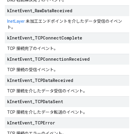
DNS 名前解決完了のイベント。
k
Inet
Event
_
Raw
Data
Received
InetLayer
未加工エンドポイントを介したデータ受信のイベン
ト。
k
Inet
Event
_
TCPConnect
Complete
TCP 接続完了のイベント。
k
Inet
Event
_
TCPConnection
Received
TCP 接続の受信イベント。
k
Inet
Event
_
TCPData
Received
TCP 接続を介したデータ受信のイベント。
k
Inet
Event
_
TCPData
Sent
TCP 接続を介したデータ転送のイベント。
k
Inet
Event
_
TCPError
TCP 接続のエラーのイベント。