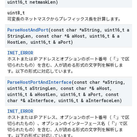
uint16
_
t netmask
Len)
uint8_t
可変長のネットマスクからプレフィックス長を計算します。
Parse
Host
And
Port
(const char *a
String
,
uint16
_
t a
String
Len
,
const char *& a
Host
,
uint16
_
t & a
Host
Len
,
uint16
_
t & a
Port)
INET_ERROR
ホストまたは IP アドレスとオプションのポート番号（「:」で区
切られたもの）を含む、人が読める形式の文字列を解析しま
す。以下の形式に対応しています。
Parse
Host
Port
And
Interface
(const char *a
String
,
uint16
_
t a
String
Len
,
const char *& a
Host
,
uint16
_
t & a
Host
Len
,
uint16
_
t & a
Port
,
const
char *& a
Interface
,
uint16
_
t & a
Interface
Len)
INET_ERROR
ホストまたは IP アドレス、オプションのポート番号（「:」で区
切られたもの）、オプションのインターフェース名（「'」で区
切られたもの）を含む、人が読める形式の文字列を解析しま
す。以下の形式に対応しています。