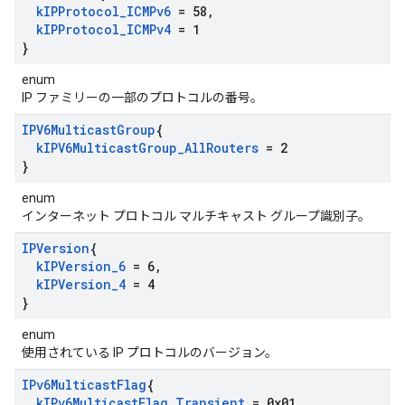
k
IPProtocol
_
ICMPv6
= 58
,
k
IPProtocol
_
ICMPv4
= 1
}
enum
IP ファミリーの一部のプロトコルの番号。
IPV6Multicast
Group
{
k
IPV6Multicast
Group
_
All
Routers
= 2
}
enum
インターネット プロトコル マルチキャスト グループ識別子。
IPVersion
{
k
IPVersion
_
6
= 6
,
k
IPVersion
_
4
= 4
}
enum
使用されている IP プロトコルのバージョン。
IPv6Multicast
Flag
{
k
IPv6Multicast
Flag
_
Transient
= 0x01
,