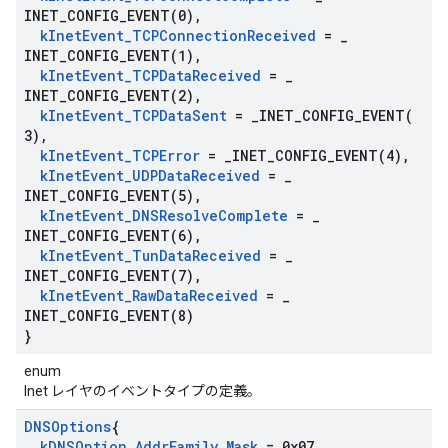
INET_CONFIG_EVENT(
0)
,
k
Inet
Event
_
TCPConnection
Received
=
_
INET_CONFIG_EVENT(
1)
,
k
Inet
Event
_
TCPData
Received
=
_
INET_CONFIG_EVENT(
2)
,
k
Inet
Event
_
TCPData
Sent
=
_
INET_CONFIG_EVENT(
3)
,
k
Inet
Event
_
TCPError
=
_
INET_CONFIG_EVENT(
4)
,
k
Inet
Event
_
UDPData
Received
=
_
INET_CONFIG_EVENT(
5)
,
k
Inet
Event
_
DNSResolve
Complete
=
_
INET_CONFIG_EVENT(
6)
,
k
Inet
Event
_
Tun
Data
Received
=
_
INET_CONFIG_EVENT(
7)
,
k
Inet
Event
_
Raw
Data
Received
=
_
INET_CONFIG_EVENT(
8)
}
enum
Inet レイヤのイベントタイプの定義。
DNSOptions
{
k
DNSOption
_
Addr
Family
_
Mask
= 0x07
,