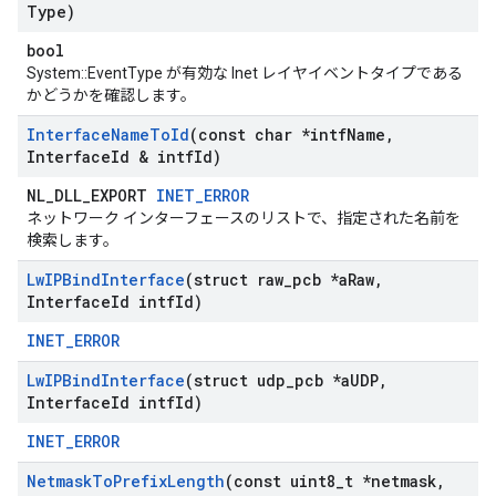
Type)
bool
System::EventType が有効な Inet レイヤイベントタイプである
かどうかを確認します。
Interface
Name
To
Id
(const char *intf
Name
,
Interface
Id & intf
Id)
NL_DLL_EXPORT
INET_ERROR
ネットワーク インターフェースのリストで、指定された名前を
検索します。
Lw
IPBind
Interface
(struct raw
_
pcb *a
Raw
,
Interface
Id intf
Id)
INET_ERROR
Lw
IPBind
Interface
(struct udp
_
pcb *a
UDP
,
Interface
Id intf
Id)
INET_ERROR
Netmask
To
Prefix
Length
(const uint8
_
t *netmask
,