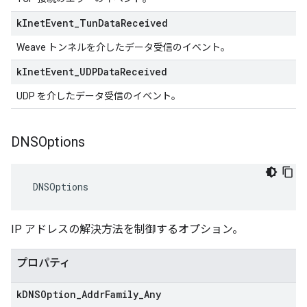
k
Inet
Event
_
Tun
Data
Received
Weave トンネルを介したデータ受信のイベント。
k
Inet
Event
_
UDPData
Received
UDP を介したデータ受信のイベント。
DNSOptions
 DNSOptions
IP アドレスの解決方法を制御するオプション。
プロパティ
k
DNSOption
_
Addr
Family
_
Any