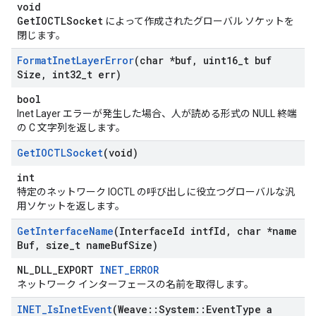
void
GetIOCTLSocket
によって作成されたグローバル ソケットを
閉じます。
Format
Inet
Layer
Error
(char *buf
,
uint16
_
t buf
Size
,
int32
_
t err)
bool
Inet Layer エラーが発生した場合、人が読める形式の NULL 終端
の C 文字列を返します。
Get
IOCTLSocket
(void)
int
特定のネットワーク IOCTL の呼び出しに役立つグローバルな汎
用ソケットを返します。
Get
Interface
Name
(Interface
Id intf
Id
,
char *name
Buf
,
size
_
t name
Buf
Size)
NL_DLL_EXPORT
INET_ERROR
ネットワーク インターフェースの名前を取得します。
INET
_
Is
Inet
Event
(Weave
::
System
::
Event
Type a