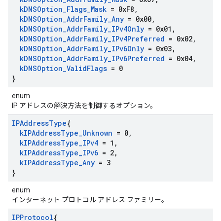
k
DNSOption
_
Flags
_
Mask
= 0x
F8
,
k
DNSOption
_
Addr
Family
_
Any
= 0x00
,
k
DNSOption
_
Addr
Family
_
IPv4Only
= 0x01
,
k
DNSOption
_
Addr
Family
_
IPv4Preferred
= 0x02
,
k
DNSOption
_
Addr
Family
_
IPv6Only
= 0x03
,
k
DNSOption
_
Addr
Family
_
IPv6Preferred
= 0x04
,
k
DNSOption
_
Valid
Flags
= 0
}
enum
IP アドレスの解決方法を制御するオプション。
IPAddress
Type
{
k
IPAddress
Type
_
Unknown
= 0
,
k
IPAddress
Type
_
IPv4
= 1
,
k
IPAddress
Type
_
IPv6
= 2
,
k
IPAddress
Type
_
Any
= 3
}
enum
インターネット プロトコル アドレス ファミリー。
IPProtocol
{