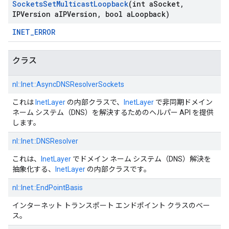
Sockets
Set
Multicast
Loopback
(int a
Socket
,
IPVersion a
IPVersion
,
bool a
Loopback)
INET_ERROR
クラス
nl::
Inet::
AsyncDNSResolverSockets
これは
InetLayer
の内部クラスで、
InetLayer
で非同期ドメイン
ネーム システム（DNS）を解決するためのヘルパー API を提供
します。
nl::
Inet::
DNSResolver
これは、
InetLayer
でドメイン ネーム システム（DNS）解決を
抽象化する、
InetLayer
の内部クラスです。
nl::
Inet::
EndPointBasis
インターネット トランスポート エンドポイント クラスのベー
ス。