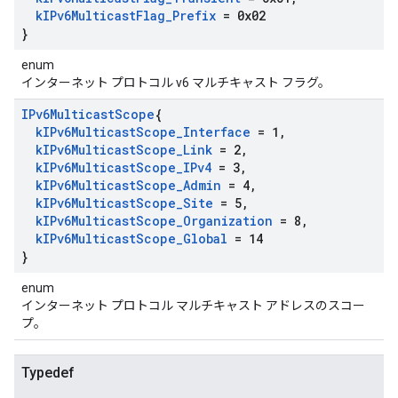
k
IPv6Multicast
Flag
_
Prefix
= 0x02
}
enum
インターネット プロトコル v6 マルチキャスト フラグ。
IPv6Multicast
Scope
{
k
IPv6Multicast
Scope
_
Interface
= 1
,
k
IPv6Multicast
Scope
_
Link
= 2
,
k
IPv6Multicast
Scope
_
IPv4
= 3
,
k
IPv6Multicast
Scope
_
Admin
= 4
,
k
IPv6Multicast
Scope
_
Site
= 5
,
k
IPv6Multicast
Scope
_
Organization
= 8
,
k
IPv6Multicast
Scope
_
Global
= 14
}
enum
インターネット プロトコル マルチキャスト アドレスのスコー
プ。
Typedef