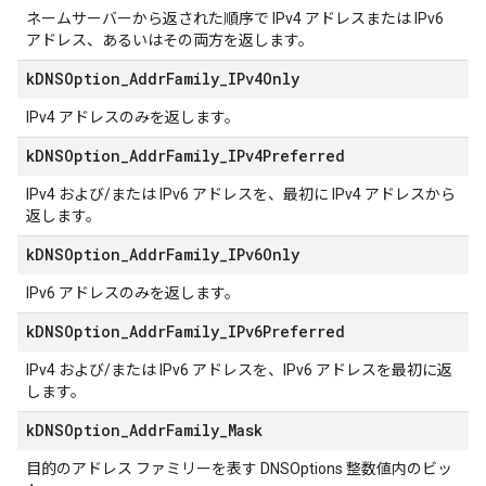
ネームサーバーから返された順序で IPv4 アドレスまたは IPv6
アドレス、あるいはその両方を返します。
k
DNSOption
_
Addr
Family
_
IPv4Only
IPv4 アドレスのみを返します。
k
DNSOption
_
Addr
Family
_
IPv4Preferred
IPv4 および/または IPv6 アドレスを、最初に IPv4 アドレスから
返します。
k
DNSOption
_
Addr
Family
_
IPv6Only
IPv6 アドレスのみを返します。
k
DNSOption
_
Addr
Family
_
IPv6Preferred
IPv4 および/または IPv6 アドレスを、IPv6 アドレスを最初に返
します。
k
DNSOption
_
Addr
Family
_
Mask
目的のアドレス ファミリーを表す DNSOptions 整数値内のビッ