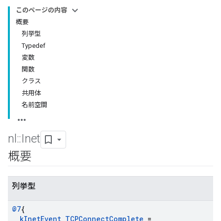
このページの内容
概要
列挙型
Typedef
変数
関数
クラス
共用体
名前空間
nl
::
Inet
概要
列挙型
@7
{
k
Inet
Event
_
TCPConnect
Complete
=
_