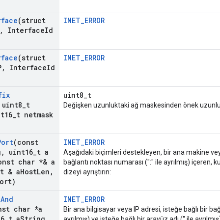
rface
(struct
INET_ERROR
,
Interface
Id
rface
(struct
INET_ERROR
P
,
Interface
Id
fix
uint8_t
 uint8
_
t
Değişken uzunluktaki ağ maskesinden önek uzunlu
t16
_
t netmask
Port
(const
INET_ERROR
g
,
uint16
_
t a
Aşağıdaki biçimleri destekleyen, bir ana makine veya
nst char *& a
bağlantı noktası numarası (":" ile ayrılmış) içeren, k
t & a
Host
Len
,
dizeyi ayrıştırın:
ort)
t
And
INET_ERROR
nst char *a
Bir ana bilgisayar veya IP adresi, isteğe bağlı bir bağ
6
_
t a
String
ayrılmış) ve isteğe bağlı bir arayüz adı ('' ile ayrılmı