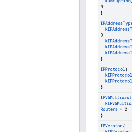
k
DNSOption
0
}
IPAddress
Typ
k
IPAddress
0
,
k
IPAddress
k
IPAddress
k
IPAddress
}
IPProtocol
{
k
IPProtoco
k
IPProtoco
}
IPV6Multicast
k
IPV6Multic
Routers
= 2
}
IPVersion
{
k
IPVersion
_