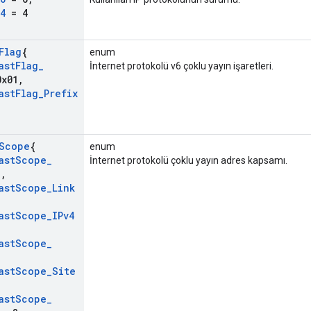
4
= 4
Flag
{
enum
ast
Flag
_
İnternet protokolü v6 çoklu yayın işaretleri.
x01
,
ast
Flag
_
Prefix
Scope
{
enum
ast
Scope
_
İnternet protokolü çoklu yayın adres kapsamı.
1
,
ast
Scope
_
Link
ast
Scope
_
IPv4
ast
Scope
_
ast
Scope
_
Site
ast
Scope
_