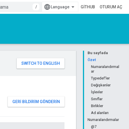
/
GITHUB
OTURUM AÇ
Bu sayfada
Özet
Numaralandırmal
ar
Typedef'ler
Değişkenler
İşlevler
Sınıflar
GERI BILDIRIM GÖNDERIN
Birlikler
Ad alanları
Numaralandırmalar
@7