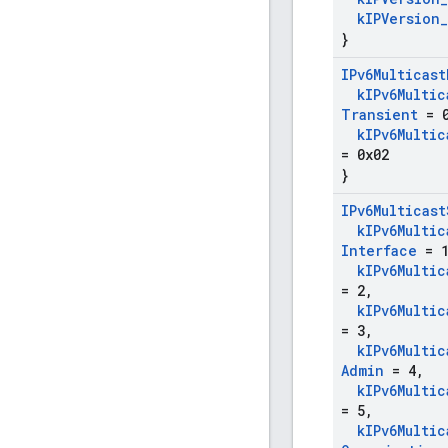
k
IPVersion
_
}
IPv6Multicast
k
IPv6Multic
Transient
= 0
k
IPv6Multic
= 0x02
}
IPv6Multicast
k
IPv6Multic
Interface
= 
k
IPv6Multic
= 2
,
k
IPv6Multic
= 3
,
k
IPv6Multic
Admin
= 4
,
k
IPv6Multic
= 5
,
k
IPv6Multic