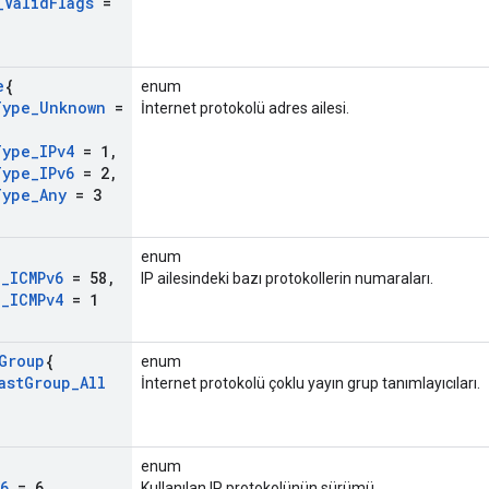
_
Valid
Flags
=
e
{
enum
Type
_
Unknown
=
İnternet protokolü adres ailesi.
Type
_
IPv4
= 1
,
Type
_
IPv6
= 2
,
Type
_
Any
= 3
enum
l
_
ICMPv6
= 58
,
IP ailesindeki bazı protokollerin numaraları.
l
_
ICMPv4
= 1
Group
{
enum
ast
Group
_
All
İnternet protokolü çoklu yayın grup tanımlayıcıları.
enum
6
= 6
,
Kullanılan IP protokolünün sürümü.