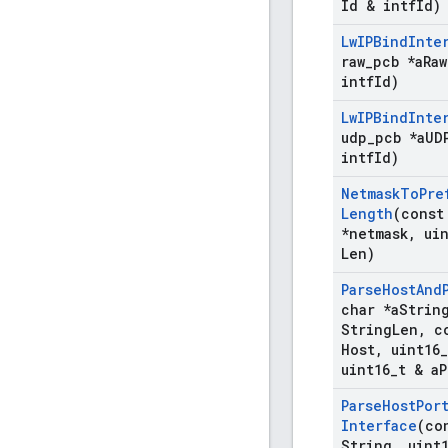
Id & intf
Id)
Lw
IPBind
Inte
raw
_
pcb *a
Raw
intf
Id)
Lw
IPBind
Inte
udp
_
pcb *a
UD
intf
Id)
Netmask
To
Pre
Length
(const
*netmask
,
uin
Len)
Parse
Host
And
char *a
Strin
String
Len
,
co
Host
,
uint16
_
uint16
_
t & a
P
Parse
Host
Por
Interface
(co
String
,
uint1