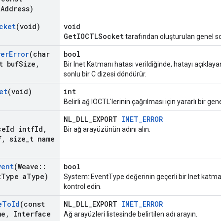
a
Address)
cket
(void)
void
GetIOCTLSocket
tarafından oluşturulan genel so
yer
Error
(char
bool
t buf
Size
,
Bir Inet Katmanı hatası verildiğinde, hatayı açıklaya
sonlu bir C dizesi döndürür.
et
(void)
int
Belirli ağ IOCTL'lerinin çağrılması için yararlı bir g
NL_DLL_EXPORT
INET_ERROR
ce
Id intf
Id
,
Bir ağ arayüzünün adını alın.
f
,
size
_
t name
vent
(Weave
::
bool
t
Type a
Type)
System::EventType değerinin geçerli bir Inet katman
kontrol edin.
e
To
Id
(const
NL_DLL_EXPORT
INET_ERROR
me
,
Interface
Ağ arayüzleri listesinde belirtilen adı arayın.