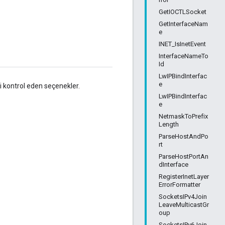
GetIOCTLSocket
GetInterfaceNam
e
INET_IsInetEvent
InterfaceNameTo
Id
LwIPBindInterfac
e
i kontrol eden seçenekler.
LwIPBindInterfac
e
NetmaskToPrefix
Length
ParseHostAndPo
rt
ParseHostPortAn
dInterface
RegisterInetLayer
ErrorFormatter
SocketsIPv4Join
LeaveMulticastGr
oup
SocketsIPv6Join