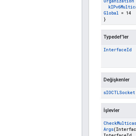
Organization
k
IPv6Multic
Global
= 14
}
Typedef'ler
Interface
Id
Değişkenler
s
IOCTLSocket
İşlevler
Check
Multica
Args
(Interfa
Interface
Id
,