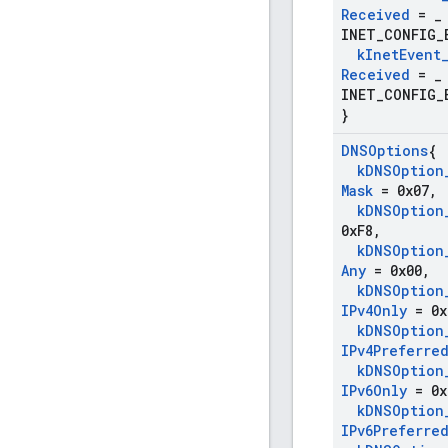
Received
=
_
INET_CONFIG_
k
Inet
Event
Received
=
_
INET_CONFIG_
}
DNSOptions
{
k
DNSOption
Mask
= 0x07
,
k
DNSOption
0x
F8
,
k
DNSOption
Any
= 0x00
,
k
DNSOption
IPv4Only
= 0x
k
DNSOption
IPv4Preferre
k
DNSOption
IPv6Only
= 0x
k
DNSOption
IPv6Preferre