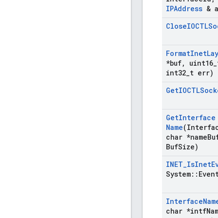
IPAddress
& 
Close
IOCTLSo
Format
Inet
La
*buf
,
uint16
_
int32
_
t err)
Get
IOCTLSock
Get
Interface
Name
(Interfa
char *name
Bu
Buf
Size)
INET
_
Is
Inet
E
System
::
Even
Interface
Nam
char *intf
Na