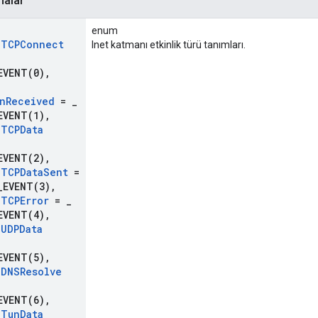
malar
enum
_
TCPConnect
Inet katmanı etkinlik türü tanımları.
EVENT(
0)
,
_
n
Received
=
_
EVENT(
1)
,
_
TCPData
EVENT(
2)
,
_
TCPData
Sent
=
_EVENT(
3)
,
_
TCPError
=
_
EVENT(
4)
,
_
UDPData
EVENT(
5)
,
_
DNSResolve
EVENT(
6)
,
_
Tun
Data