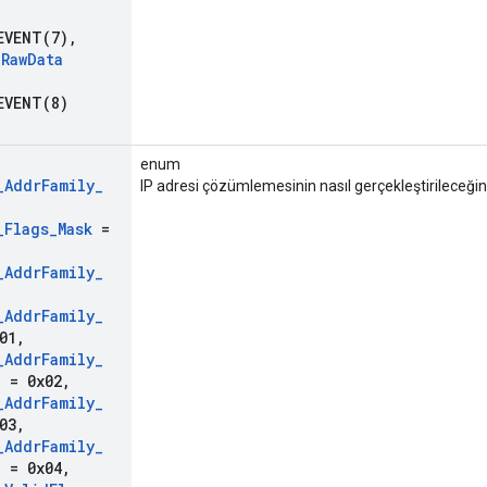
EVENT(
7)
,
_
Raw
Data
EVENT(
8)
enum
_
Addr
Family
_
IP adresi çözümlemesinin nasıl gerçekleştirileceğin
_
Flags
_
Mask
=
_
Addr
Family
_
_
Addr
Family
_
01
,
_
Addr
Family
_
d
= 0x02
,
_
Addr
Family
_
03
,
_
Addr
Family
_
d
= 0x04
,