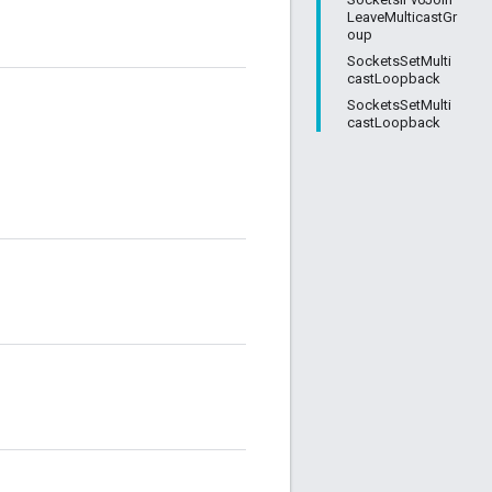
LeaveMulticastGr
oup
SocketsSetMulti
castLoopback
SocketsSetMulti
castLoopback