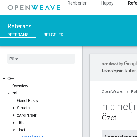
Rehberler
Happy
Ref
Referans
REFERANS
BELGELER
teknolojisini kullan
C++
Overview
OpenWeave
Re
::
nl
Genel Bakış
nl
::
Inet
Structs
::
Arg
Parser
Özet
::
Ble
::
Inet