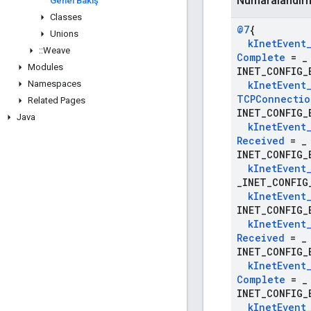
Numaralandır
Genel Bakış
Classes
@7
{
Unions
k
Inet
Event
::
Weave
Complete
=
_
Modules
INET_CONFIG_
Namespaces
k
Inet
Event
TCPConnectio
Related Pages
INET_CONFIG_
Java
k
Inet
Event
Received
=
_
INET_CONFIG_
k
Inet
Event
_
INET_CONFIG
k
Inet
Event
INET_CONFIG_
k
Inet
Event
Received
=
_
INET_CONFIG_
k
Inet
Event
Complete
=
_
INET_CONFIG_
k
Inet
Event