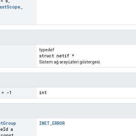
= 8
,
ast
Scope
_
typedef
struct netif *
Sistem ağ arayüzleri göstergesi.
= -1
int
st
Group
INET_ERROR
ce
Id a
const