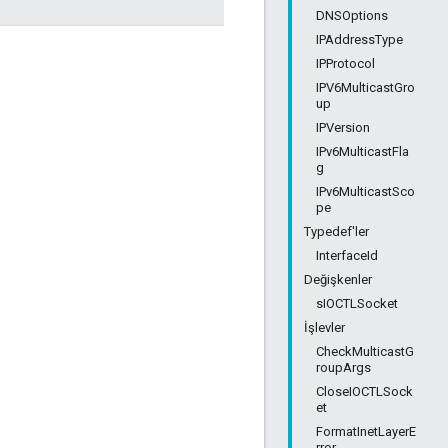
DNSOptions
IPAddressType
IPProtocol
IPV6MulticastGro
up
IPVersion
IPv6MulticastFla
g
IPv6MulticastSco
pe
Typedef'ler
InterfaceId
Değişkenler
sIOCTLSocket
İşlevler
CheckMulticastG
roupArgs
CloseIOCTLSock
et
FormatInetLayerE
rror