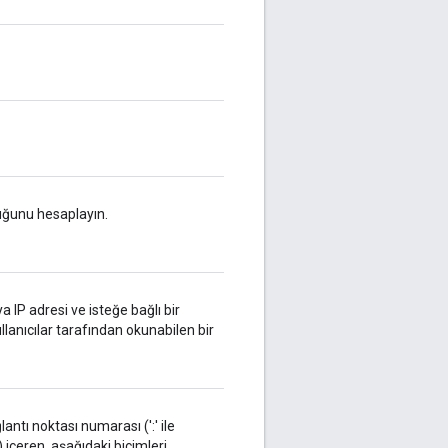
ğunu hesaplayın.
 IP adresi ve isteğe bağlı bir
ullanıcılar tarafından okunabilen bir
lantı noktası numarası (':' ile
ş) içeren, aşağıdaki biçimleri