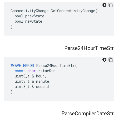
ConnectivityChange GetConnectivityChange(

  bool prevState,

  bool newState

)
Parse24Hour
Time
Str
WEAVE_ERROR
Parse24HourTimeStr
(
const
char
*
timeStr
,
uint8_t
&
hour
,
uint8_t
&
minute
,
uint8_t
&
second
)
Parse
Compiler
Date
Str