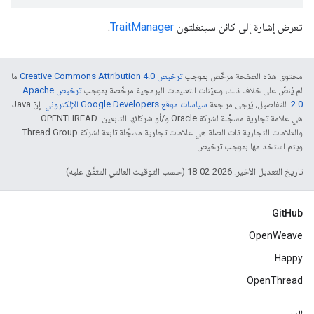
تعرض إشارة إلى كائن سينغلتون
TraitManager
.
محتوى هذه الصفحة مرخّص بموجب
ترخيص Creative Commons Attribution 4.0‏
ما
لم يُنصّ على خلاف ذلك، وعيّنات التعليمات البرمجية مرخّصة بموجب
ترخيص Apache
2.0‏
. للتفاصيل، يُرجى مراجعة
سياسات موقع Google Developers الإلكتروني
. إنّ Java
هي علامة تجارية مسجَّلة لشركة Oracle و/أو شركائها التابعين. ‫OPENTHREAD
والعلامات التجارية ذات الصلة هي علامات تجارية مسجّلة تابعة لشركة Thread Group
ويتم استخدامها بموجب ترخيص.
تاريخ التعديل الأخير: 2026-02-18 (حسب التوقيت العالمي المتفَّق عليه)
GitHub
OpenWeave
Happy
OpenThread