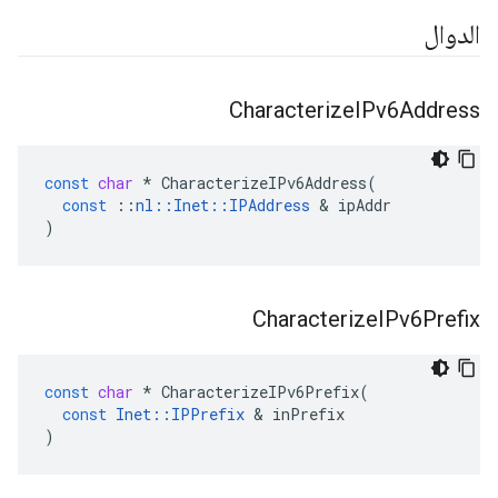
الدوال
Characterize
IPv6Address
const
char
*
CharacterizeIPv6Address
(
const
::
nl
::
Inet
::
IPAddress
&
ipAddr
)
Characterize
IPv6Prefix
const
char
*
CharacterizeIPv6Prefix
(
const
Inet
::
IPPrefix
&
inPrefix
)