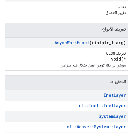
تعداد
تغيير الاتصال.
تعريف الأنواع
Async
Work
Funct
)(intptr
_
t arg)
تعريف الكتابة
void(*
مؤشر إلى دالة تؤدي العمل بشكل غير متزامن.
المتغيرات
Inet
Layer
nl::Inet::InetLayer
System
Layer
nl::Weave::System::Layer