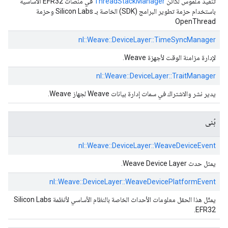
تنفيذ ملموس لكائن
ThreadStackManager
في منصات EFR32 الأساسية
باستخدام حزمة تطوير البرامج (SDK) الخاصة بـ Silicon Labs وحزمة
OpenThread
nl::
Weave::
DeviceLayer::
TimeSyncManager
لإدارة مزامنة الوقت لأجهزة Weave.
nl::
Weave::
DeviceLayer::
TraitManager
يدير نشر والاشتراك في سمات إدارة بيانات Weave لجهاز Weave.
بُنى
nl::
Weave::
DeviceLayer::
WeaveDeviceEvent
يمثل حدث Weave Device Layer.
nl::
Weave::
DeviceLayer::
WeaveDevicePlatformEvent
يمثّل هذا الحقل معلومات الأحداث الخاصة بالنظام الأساسي لأنظمة Silicon Labs
EFR32.