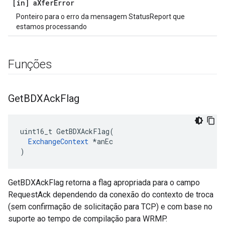
[in] a
Xfer
Error
Ponteiro para o erro da mensagem StatusReport que
estamos processando
Funções
Get
BDXAck
Flag
uint16_t GetBDXAckFlag(

ExchangeContext
 *anEc

)
GetBDXAckFlag retorna a flag apropriada para o campo
RequestAck dependendo da conexão do contexto de troca
(sem confirmação de solicitação para TCP) e com base no
suporte ao tempo de compilação para WRMP.