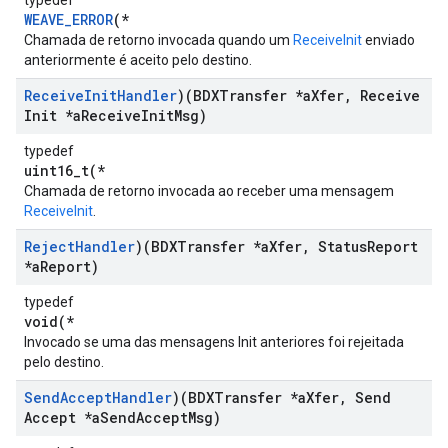
typedef
WEAVE_ERROR
(*
Chamada de retorno invocada quando um
ReceiveInit
enviado
anteriormente é aceito pelo destino.
Receive
Init
Handler
)(BDXTransfer *a
Xfer
,
Receive
Init *a
Receive
Init
Msg)
typedef
uint16_t(*
Chamada de retorno invocada ao receber uma mensagem
ReceiveInit
.
Reject
Handler
)(BDXTransfer *a
Xfer
,
Status
Report
*a
Report)
typedef
void(*
Invocado se uma das mensagens Init anteriores foi rejeitada
pelo destino.
Send
Accept
Handler
)(BDXTransfer *a
Xfer
,
Send
Accept *a
Send
Accept
Msg)