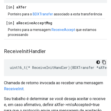
[in] a
Xfer
Ponteiro para o
BDXTransfer
associado a esta transferência
[in] a
Receive
Accept
Msg
Ponteiro para a mensagem
ReceiveAccept
que estamos
processando
Receive
Init
Handler
uint16_t(* ReceiveInitHandler)(BDXTransfer *aXfer,
Chamada de retorno invocada ao receber uma mensagem
ReceiveInit
.
Seu trabalho é determinar se você deseja aceitar o receive
e, em caso afirmativo, definir aXfer->mIsAccepted=true
para que o protocolo envie uma mensagem de aceitação