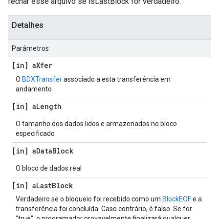
fechar esse arquivo se isLastBlock for verdadeiro.
Detalhes
Parâmetros
[in] a
Xfer
O
BDXTransfer
associado a esta transferência em
andamento
[in] a
Length
O tamanho dos dados lidos e armazenados no bloco
especificado
[in] a
Data
Block
O bloco de dados real
[in] a
Last
Block
Verdadeiro se o bloqueio foi recebido como um
BlockEOF
e a
transferência foi concluída. Caso contrário, é falso. Se for
"true", o programador provavelmente finalizará qualquer