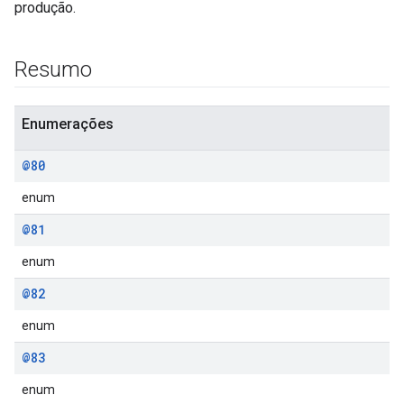
produção.
Resumo
Enumerações
@80
enum
@81
enum
@82
enum
@83
enum