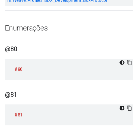
nl::
Weave::
Profiles::
BDX_Development::
BdxProtocol
Enumerações
@80
@80
@81
@81