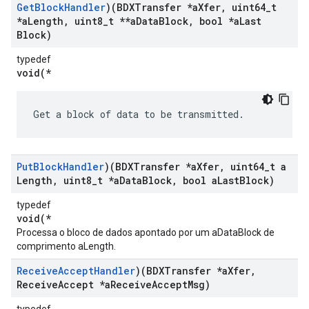
Get
Block
Handler
)(BDXTransfer *a
Xfer
,
uint64
_
t
*a
Length
,
uint8
_
t **a
Data
Block
,
bool *a
Last
Block)
typedef
void(*
Get a block of data to be transmitted.
Put
Block
Handler
)(BDXTransfer *a
Xfer
,
uint64
_
t a
Length
,
uint8
_
t *a
Data
Block
,
bool a
Last
Block)
typedef
void(*
Processa o bloco de dados apontado por um aDataBlock de
comprimento aLength.
Receive
Accept
Handler
)(BDXTransfer *a
Xfer
,
Receive
Accept *a
Receive
Accept
Msg)