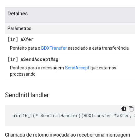
Detalhes
Parâmetros
[in] a
Xfer
Ponteiro para o
BDXTransfer
associado a esta transferência
[in] a
Send
Accept
Msg
Ponteiro para a mensagem
SendAccept
que estamos
processando
Send
Init
Handler
uint16_t(* SendInitHandler)(BDXTransfer *aXfer, Se
Chamada de retorno invocada ao receber uma mensagem