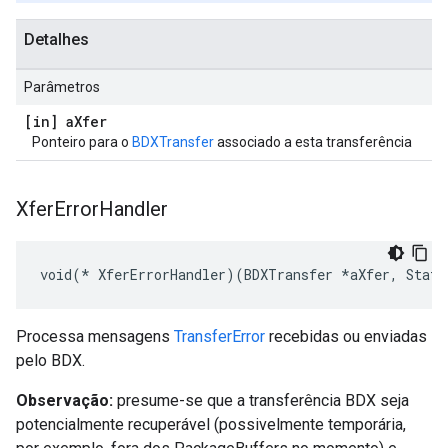
Detalhes
Parâmetros
[in] a
Xfer
Ponteiro para o
BDXTransfer
associado a esta transferência
Xfer
Error
Handler
void(* XferErrorHandler)(BDXTransfer *aXfer, Statu
Processa mensagens
TransferError
recebidas ou enviadas
pelo BDX.
Observação:
presume-se que a transferência BDX seja
potencialmente recuperável (possivelmente temporária,