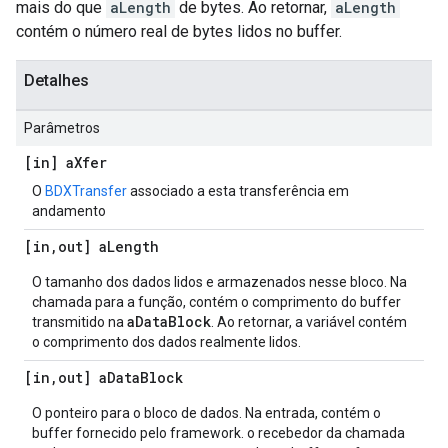
mais do que
aLength
de bytes. Ao retornar,
aLength
contém o número real de bytes lidos no buffer.
Detalhes
Parâmetros
[in] a
Xfer
O
BDXTransfer
associado a esta transferência em
andamento
[in
,
out] a
Length
O tamanho dos dados lidos e armazenados nesse bloco. Na
chamada para a função, contém o comprimento do buffer
aDataBlock
transmitido na
. Ao retornar, a variável contém
o comprimento dos dados realmente lidos.
[in
,
out] a
Data
Block
O ponteiro para o bloco de dados. Na entrada, contém o
buffer fornecido pelo framework. o recebedor da chamada