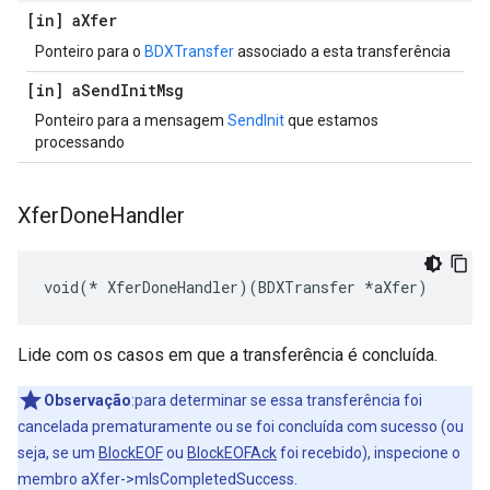
[in] a
Xfer
Ponteiro para o
BDXTransfer
associado a esta transferência
[in] a
Send
Init
Msg
Ponteiro para a mensagem
SendInit
que estamos
processando
Xfer
Done
Handler
void(* XferDoneHandler)(BDXTransfer *aXfer)
Lide com os casos em que a transferência é concluída.
Observação
:para determinar se essa transferência foi
cancelada prematuramente ou se foi concluída com sucesso (ou
seja, se um
BlockEOF
ou
BlockEOFAck
foi recebido), inspecione o
membro aXfer->mIsCompletedSuccess.