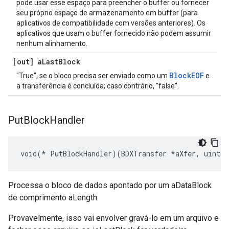
pode usar esse espaço para preencher o buffer ou fornecer
seu próprio espaço de armazenamento em buffer (para
aplicativos de compatibilidade com versões anteriores). Os
aplicativos que usam o buffer fornecido não podem assumir
nenhum alinhamento.
[out] a
Last
Block
BlockEOF
"True", se o bloco precisa ser enviado como um
e
a transferência é concluída; caso contrário, "false".
Put
Block
Handler
void(* PutBlockHandler)(BDXTransfer *aXfer, uint64
Processa o bloco de dados apontado por um aDataBlock
de comprimento aLength.
Provavelmente, isso vai envolver gravá-lo em um arquivo e