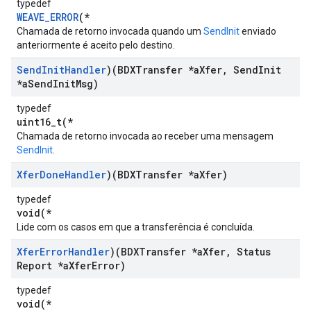
typedef
WEAVE_ERROR
(*
Chamada de retorno invocada quando um
SendInit
enviado
anteriormente é aceito pelo destino.
Send
Init
Handler
)(BDXTransfer *a
Xfer
,
Send
Init
*a
Send
Init
Msg)
typedef
uint16_t(*
Chamada de retorno invocada ao receber uma mensagem
SendInit
.
Xfer
Done
Handler
)(BDXTransfer *a
Xfer)
typedef
void(*
Lide com os casos em que a transferência é concluída.
Xfer
Error
Handler
)(BDXTransfer *a
Xfer
,
Status
Report *a
Xfer
Error)
typedef
void(*