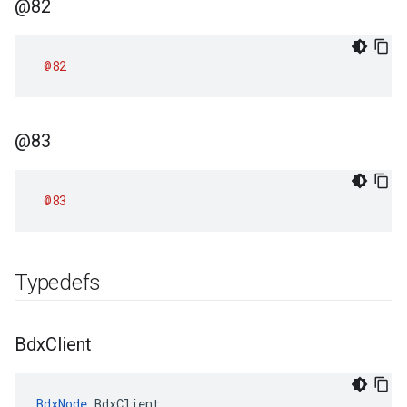
@82
@82
@83
@83
Typedefs
Bdx
Client
BdxNode
 BdxClient