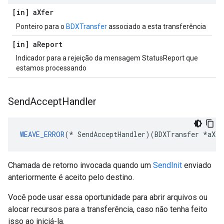
[in] a
Xfer
Ponteiro para o
BDXTransfer
associado a esta transferência
[in] a
Report
Indicador para a rejeição da mensagem StatusReport que
estamos processando
Send
Accept
Handler
WEAVE_ERROR
(* SendAcceptHandler)(BDXTransfer *aXfe
Chamada de retorno invocada quando um
SendInit
enviado
anteriormente é aceito pelo destino.
Você pode usar essa oportunidade para abrir arquivos ou
alocar recursos para a transferência, caso não tenha feito
isso ao iniciá-la.