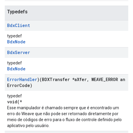
Typedefs
Bdx
Client
typedef
BdxNode
Bdx
Server
typedef
BdxNode
Error
Handler
)(BDXTransfer *a
Xfer
,
WEAVE
_
ERROR an
Error
Code)
typedef
void(*
Esse manipulador é chamado sempre que é encontrado um
erro do Weave que não pode ser retornado diretamente por
meio de códigos de erro para o fluxo de controle definido pelo
aplicativo pelo usuário.