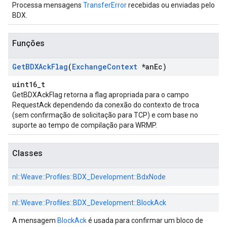
Processa mensagens
TransferError
recebidas ou enviadas pelo
BDX.
Funções
Get
BDXAck
Flag
(
Exchange
Context
*an
Ec)
uint16_t
GetBDXAckFlag retorna a flag apropriada para o campo
RequestAck dependendo da conexão do contexto de troca
(sem confirmação de solicitação para TCP) e com base no
suporte ao tempo de compilação para WRMP.
Classes
nl::
Weave::
Profiles::
BDX_Development::
BdxNode
nl::
Weave::
Profiles::
BDX_Development::
BlockAck
A mensagem
BlockAck
é usada para confirmar um bloco de