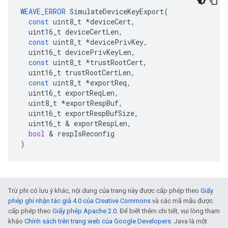
WEAVE_ERROR
SimulateDeviceKeyExport
(
const
uint8_t
*
deviceCert
,
uint16_t
deviceCertLen
,
const
uint8_t
*
devicePrivKey
,
uint16_t
devicePrivKeyLen
,
const
uint8_t
*
trustRootCert
,
uint16_t
trustRootCertLen
,
const
uint8_t
*
exportReq
,
uint16_t
exportReqLen
,
uint8_t
*
exportRespBuf
,
uint16_t
exportRespBufSize
,
uint16_t
&
exportRespLen
,
bool
&
respIsReconfig
)
Trừ phi có lưu ý khác, nội dung của trang này được cấp phép theo
Giấy
phép ghi nhận tác giả 4.0 của Creative Commons
và các mã mẫu được
cấp phép theo
Giấy phép Apache 2.0
. Để biết thêm chi tiết, vui lòng tham
khảo
Chính sách trên trang web của Google Developers
. Java là một