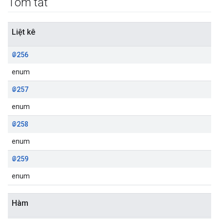
Tóm tắt
Liệt kê
@256
enum
@257
enum
@258
enum
@259
enum
Hàm