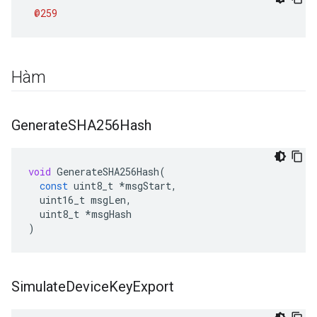
@259
Hàm
Generate
SHA256Hash
void
GenerateSHA256Hash
(
const
uint8_t
*
msgStart
,
uint16_t
msgLen
,
uint8_t
*
msgHash
)
Simulate
Device
Key
Export