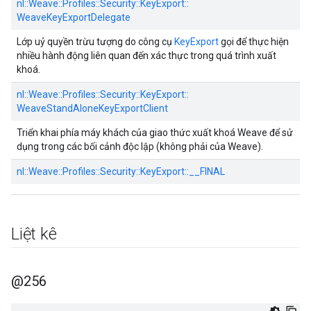
nl::
Weave::
Profiles::
Security::
KeyExport::
WeaveKeyExportDelegate
Lớp uỷ quyền trừu tượng do công cụ
KeyExport
gọi để thực hiện
nhiều hành động liên quan đến xác thực trong quá trình xuất
khoá.
nl::
Weave::
Profiles::
Security::
KeyExport::
WeaveStandAloneKeyExportClient
Triển khai phía máy khách của giao thức xuất khoá Weave để sử
dụng trong các bối cảnh độc lập (không phải của Weave).
nl::
Weave::
Profiles::
Security::
KeyExport::
__FINAL
Liệt kê
@256