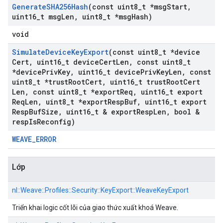
Generate
SHA256Hash
(const uint8
_
t *msg
Start
,
uint16
_
t msg
Len
,
uint8
_
t *msg
Hash)
void
Simulate
Device
Key
Export
(const uint8
_
t *device
Cert
,
uint16
_
t device
Cert
Len
,
const uint8
_
t
*device
Priv
Key
,
uint16
_
t device
Priv
Key
Len
,
const
uint8
_
t *trust
Root
Cert
,
uint16
_
t trust
Root
Cert
Len
,
const uint8
_
t *export
Req
,
uint16
_
t export
Req
Len
,
uint8
_
t *export
Resp
Buf
,
uint16
_
t export
Resp
Buf
Size
,
uint16
_
t & export
Resp
Len
,
bool &
resp
Is
Reconfig)
WEAVE_ERROR
Lớp
nl::
Weave::
Profiles::
Security::
KeyExport::
WeaveKeyExport
Triển khai logic cốt lõi của giao thức xuất khoá Weave.