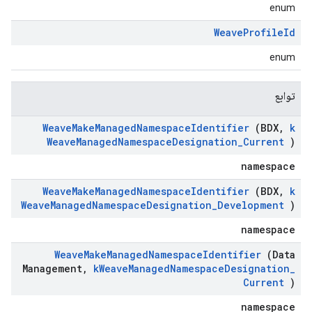
enum
Weave
Profile
Id
enum
توابع
Weave
Make
Managed
Namespace
Identifier
(BDX
,
k
Weave
Managed
Namespace
Designation
_
Current
)
namespace
Weave
Make
Managed
Namespace
Identifier
(BDX
,
k
Weave
Managed
Namespace
Designation
_
Development
)
namespace
Weave
Make
Managed
Namespace
Identifier
(Data
Management
,
k
Weave
Managed
Namespace
Designation
_
Current
)
namespace