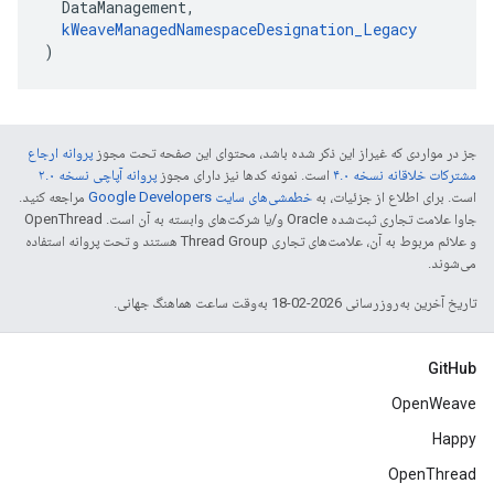
  DataManagement,

kWeaveManagedNamespaceDesignation_Legacy
)
جز در مواردی که غیراز این ذکر شده باشد، محتوای این صفحه تحت مجوز
پروانه ارجاع
مشترکات خلاقانه نسخه ۴.۰
است. نمونه کدها نیز دارای مجوز
پروانه آپاچی نسخه ۲.۰
است. برای اطلاع از جزئیات، به
خطمشی‌های سایت Google Developers‏
مراجعه کنید.
جاوا علامت تجاری ثبت‌شده Oracle و/یا شرکت‌های وابسته به آن است. ‫OpenThread
و علائم مربوط به آن، علامت‌های تجاری Thread Group هستند و تحت پروانه استفاده
می‌شوند.
تاریخ آخرین به‌روزرسانی 2026-02-18 به‌وقت ساعت هماهنگ جهانی.
GitHub
OpenWeave
Happy
OpenThread