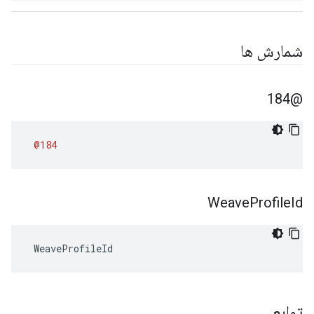
شمارش ها
@184
@184
Weave
Profile
Id
 WeaveProfileId
توابع